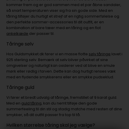
kommer frem og er god sammen med et par åbne sandaler,
så snart temperaturen viser sig fra sin gode side. Med en
tåring tilføjer du hurtigt et strejf af en rigtig sommerfølelse og
den perfekte sommer-accessories til dit outfit, er en
kombination af bare tæer med en tåring og en flot
ankelkæde
der passer til.
Tåringe sølv
Hos Guldsmykket.dk fører vi en masse flotte
sølv tåringe
lavet i
925 sterling sølv. Bemærk at sølv bliver påvirket af sine
omgivelser og naturligt kan oxiderer ved at blive en smule
mørk eller rødlig i farven. Dette kan dog hurtigt renses væk
med en flydende smykkerens eller en smykke pudseklud.
Tåringe guld
Vi fører et bredt udvalg af tåringe, fremstillet af 9 karat guld.
Med en
guld tåring
, kan du nemt tilføje den gode
summerfeeling til din stil og stadig matche med resten af dine
smykker, så dit outfit passer fra top til tå.
Hvilken størrelse tåring skal jeg vælge?