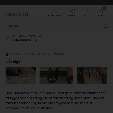
0
KUNDEKLUB
FAVORIT
MENU
KURV
-mærket webshop
Gratis pa
undescore 9,4/10
ved køb ov
FORSIDE
»
SMYKKER
»
TIL DAMER
»
TÅRINGE
Tåringe
Hos Guldsmykket.dk der har vi udvalgt et lækkert sortiment af
tåringe i både guld og sølv både med og uden sten. Find din
favorit herunder og udvid din smykkesamling med et
sommer-must-have smykke.