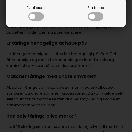
Kan jeg bade med en tåring på?
Funktionelle
Statistiske
Det anbefales at tage tåringen af ved badning, især hvis den
er i sølv eller guld, da klor, saltvand og sæber kan påvirke
materialets glans over tid. Tørrer du den omhyggeligt af
bagefter, holder den sig pæn længere.
Er tåringe behagelige at have på?
Ja, tåringe er designet til at sidde behageligt på tåen. Det
åbne design og det lette materiale gør dem diskrete og
komfortable – især når de er justeret korrekt.
Matcher tåringe med andre smykker?
Absolut! Tåringe ser flotte ud sammen med
ankelkæder
,
sandaler og andre sommer-accessories. Du kan vælge sølv
eller guld for at matche resten af dine smykker og skabe et
sammenhængende look.
Kan sølv tåringe blive mørke?
Ja, 925 sterling sølv kan oxidere over tid og blive lidt mørkere i