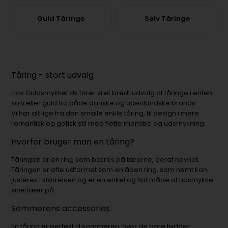
Guld Tåringe
Sølv Tåringe
Tåring - stort udvalg
Hos Guldsmykket.dk fører vi et bredt udvalg af tåringe i enten
sølv eller guld fra både danske og udenlandske brands.
Vi har alt lige fra den smalle enkle tåring, til design i mere
romantisk og gotisk stil med flotte mønstre og udsmykning.
Hvorfor bruger man en tåring?
Tåringen er en ring som bæres på tæerne, deraf navnet.
Tåringen er ofte udformet som en åben ring, som nemt kan
justeres i størrelsen og er en enkel og flot måde at udsmykke
sine tæer på.
Sommerens accessories
En tåring er perfekt til sommeren, hvor de bare fødder