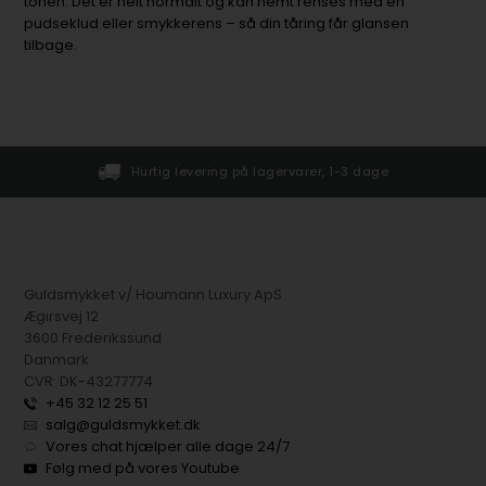
tonen. Det er helt normalt og kan nemt renses med en
pudseklud eller smykkerens – så din tåring får glansen
tilbage.
Hurtig levering på lagervarer, 1-3 dage
Guldsmykket v/ Houmann Luxury ApS
Ægirsvej 12
3600 Frederikssund
Danmark
CVR: DK-43277774
+45 32 12 25 51
salg@guldsmykket.dk
Vores chat hjælper alle dage 24/7
Følg med på vores Youtube