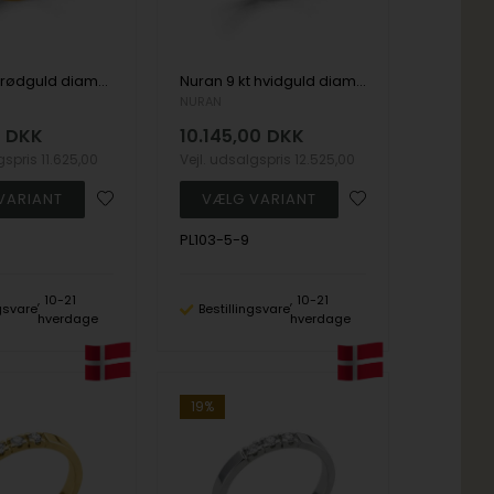
Nuran 8 kt rødguld diamant alliance ring, fra Nuran Classic serien med 5 stk 0,07 ct diamanter Wesselton / SI
Nuran 9 kt hvidguld diamant alliance ring, fra Nuran Classic serien med 5 stk 0,07 ct diamanter Wesselton / SI
NURAN
0
DKK
10.145,00
DKK
lgspris
11.625,00
Vejl. udsalgspris
12.525,00
PL103-5-9
10-21
10-21
ngsvare
Bestillingsvare
hverdage
hverdage
19%