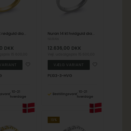
Nuran 14 kt rødguld diamant alliance ring, fra Nuran Classic serien med 3 stk 0,07 ct diamanter Wesselton / SI
Nuran 14 kt hvidguld diamant alliance ring, fra Nuran Classic serien med 3 stk 0,07 ct diamanter Wesselton / SI
NURAN
00
DKK
12.636,00
DKK
lgspris
15.600,00
Vejl. udsalgspris
15.600,00
G
PL103-3-HVG
10-21
10-21
ngsvare
Bestillingsvare
hverdage
hverdage
19%