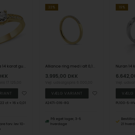
33%
19%
Solitaire Bella 14 karat guld ring med 0,38 carat brillanter
Alliance ring med i alt 0,16 ct diamanter Wesselton SI
DKK
3.995,00
DKK
6.642,0
pris
17.125,00
Vejl. udsalgspris
6.000,00
Vejl. udsa
22 ct + 16 x 0,01
A2471-016-8G
PL100-5-H
På eget lager, 3-5
Bestilli
are forv. lev 10-
hverdage
21 hver
e