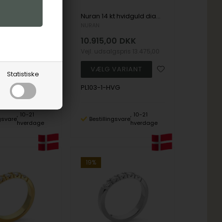
Nuran 14 kt rødguld diamant alliance ring, fra Nuran Classic serien med 1 stk 0,07 ct diamanter Wesselton / SI
Nuran 14 kt hvidguld diamant alliance ring, fra Nuran Classic serien med 1 stk 0,07 ct diamanter Wesselton / SI
NURAN
0
DKK
10.915,00
DKK
lgspris
13.475,00
Vejl. udsalgspris
13.475,00
Statistiske
G
PL103-1-HVG
10-21
10-21
ngsvare
Bestillingsvare
hverdage
hverdage
19%