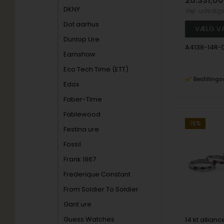
20.331,00
DKNY
Vejl. udsalg
Dot aarhus
Dunlop Ure
A4138-14R
Earnshaw
Eco Tech Time (ETT)
Bestillings
Edox
Faber-TIme
Fablewood
19%
Festina ure
Fossil
Frank 1967
Frederique Constant
From Soldier To Soldier
Gant ure
Guess Watches