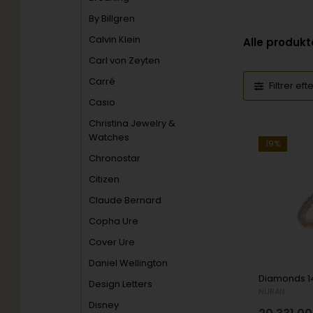
By Billgren
Calvin Klein
Alle produkt
Carl von Zeyten
Carré
Filtrer eft
Casio
Christina Jewelry &
Watches
19%
Chronostar
Citizen
Claude Bernard
Copha Ure
Cover Ure
Daniel Wellington
Design Letters
NURAN
Disney