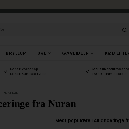
BRYLLUP
URE
GAVEIDEER
KØB EFTE
Dansk Webshop
Stor Kundetilfredshed
Dansk Kundeservice
+5000 anmeldelser
E FRA NURAN
ceringe fra Nuran
Mest populære i Allianceringe f