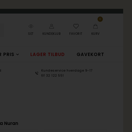
0
SET
KUNDEKLUB
FAVORIT
KURV
R PRIS
LAGER TILBUD
GAVEKORT
Kundeservice hverdage 9-17
100 d
tlf 32 122 551
365 d
ra Nuran