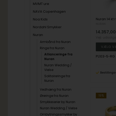
MVMT ure
NAVA Copenhagen
Noa Kids
NURAN
Nordahl Smykker
14.357,00
Nuran
Vejl. udsalg
Armbånd fra Nuran
Ringe fra Nuran
Allianceringe fra
PL103-5-RG
Nuran
Nuran Wedding /
Vielse
Bestillings
Solitaireringe fra
Nuran
Vedhæng fra Nuran
19%
Øreringe fra Nuran
Smykkeserier by Nuran
Nuran Wedding / Vielse
Ombytningssmykker by