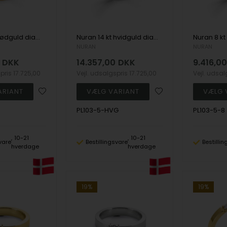
Nuran 14 kt rødguld diamant alliance ring, fra Nuran Classic serien med 5 stk 0,07 ct diamanter Wesselton / SI
Nuran 14 kt hvidguld diamant alliance ring, fra Nuran Classic serien med 5 stk 0,07 ct diamanter Wesselton / SI
NURAN
NURAN
DKK
14.357,00
DKK
9.416,0
spris
17.725,00
Vejl. udsalgspris
17.725,00
Vejl. udsa
PL103-5-HVG
PL103-5-8
10-21
10-21
vare
Bestillingsvare
Bestilli
hverdage
hverdage
19%
19%