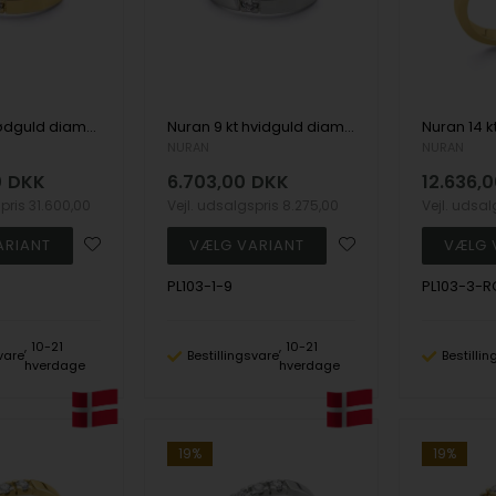
Nuran 8 kt rødguld diamant alliance ring, fra Nuran Classic serien med 1 stk 0,07 ct diamanter Wesselton / SI
Nuran 9 kt hvidguld diamant alliance ring, fra Nuran Classic serien med 1 stk 0,07 ct diamanter Wesselton / SI
NURAN
NURAN
0
DKK
6.703,00
DKK
12.636,
spris
31.600,00
Vejl. udsalgspris
8.275,00
Vejl. udsa
PL103-1-9
PL103-3-R
10-21
10-21
vare
Bestillingsvare
Bestilli
hverdage
hverdage
19%
19%