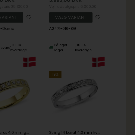
00
DKK
3.995,00
DKK
lgspris
25.100,00
Vejl. udsalgspris
6.000,00
G-Dame
A2471-016-8G
10-14
På eget
10-14
ngsvare
hverdage
lager
hverdage
19%
String 14 karat 4,0 mm guld ring med brillanter fra 0,02 til 0,58 ct i kvalitet wesselton SI
String 14 karat 4,0 mm hvidgulds ring med brillanter fra 0,02 til 0,58 ct i kvalitet Wesselton SI