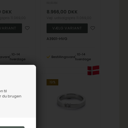
NURAN
0
DKK
8.966,00
DKK
lgspris
11.069,00
Vejl. udsalgspris
11.069,00
A3901-HVG
10-14
10-14
ngsvare
Bestillingsvare
hverdage
hverdage
19%
n til
er du brugen