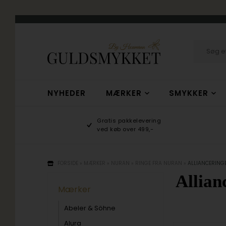
NYHEDER
MÆRKER
SMYKKER
hop
Gratis pakkelevering
/10
ved køb over 499,-
FORSIDE
»
MÆRKER
»
NURAN
»
RINGE FRA NURAN
»
ALLIANCERING
Allian
Mærker
Abeler & Söhne
Alura