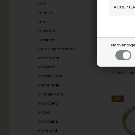
L&G
Lacoste
NURAN
Lorus
6.359,00
Louis XVI
Vejl. udsalg
Luminox
Nødvendig
Lund Copenhagen
A2428-015-
Marc' Harit
Maserati
Bestillings
Master Time
MerlePerle
Michael Kors
19%
Mockberg
Mojoo
Mondaine
Morelund