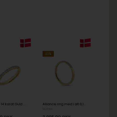
33%
Diamonds 14 karat Guld Damering
Alliance ring med i alt 0,16 ct diamanter Wesselton SI
NURAN