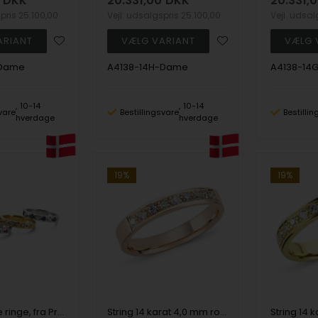
DKK
20.331,00
DKK
20.331,
spris
25.100,00
Vejl. udsalgspris
25.100,00
Vejl. udsa
-Dame
A4138-14H-Dame
A4138-14
10-14
10-14
vare
Bestillingsvare
Bestilli
hverdage
hverdage
19%
19%
14 kt alliance ringe, fra Promise Colour serien med farverige sten og diamanter, fra Nuran
String 14 karat 4,0 mm rosaguld ring med brillanter fra 0,02 til 0,58 ct Wesselton SI