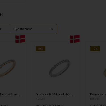
er
er
19%
19%
Diamonds 14 karat Rosa guld Damering
Diamonds 14 karat Hvid guld Damering
NURAN
NURAN