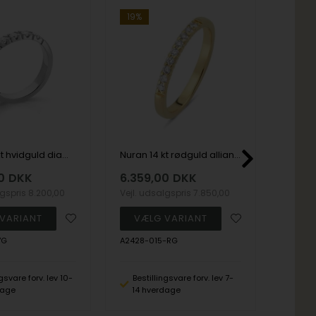
19%
19%
Nuran 14 kt hvidguld diamant alliance ring, fra Nuran Classic serien med 5 stk 0,02 ct diamanter Wesselton / SI
Nuran 14 kt rødguld alliance ring, med 9 stk 0,016 ct Wesselton / SI-Lucca
0
DKK
6.359,00
DKK
8.44
lgspris
8.200,00
Vejl. udsalgspris
7.850,00
Vejl. u
VG
A2428-015-RG
A3900-
ngsvare forv. lev 10-
Bestillingsvare forv. lev 7-
Besti
dage
14 hverdage
21 h