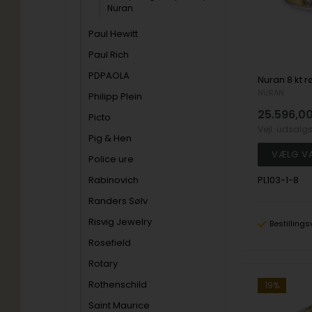
Nuran
Paul Hewitt
Paul Rich
PDPAOLA
NURAN
Philipp Plein
25.596,0
Picto
Vejl. udsalg
Pig & Hen
Police ure
PL103-1-8
Rabinovich
Randers Sølv
Risvig Jewelry
Bestillings
Rosefield
Rotary
Rothenschild
19%
Saint Maurice