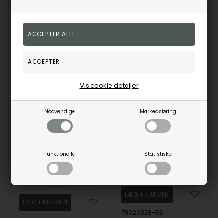
130139G-56
SR4400-56
På eget lager
1-3 hverdage
På eget lager
1-3 hverdage
25%
19%
Vis cookie detaljer
Nødvendige
Markedsføring
Smuk ring med kugler og zirkonia fra Randers Sølv
Curlicue forgyldt sterling sølv fingerring med Kvarts, peridot og topas fra Rabinovich
Funktionelle
Statistiske
Randers Sølv
Rabinovich
1.180,00
DKK
1.778,00
DKK
Vejl. udsalgspris
1.575,00
79020328-56