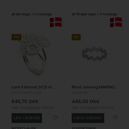
Fjernlager
1-3 hverdage
På eget lager
1-3 hverdage
35%
19%
Lund 3 blomst 2x7,5 mm og 1x9 mm Marguerit fingerring i sølv m/ hvid emalje
Rhod. sølvring EMMYNOR 4mm, fra Joanli Nor
Lund Copenhagen
Joanli Nor
646,75
DKK
446,00
DKK
Vejl. udsalgspris
995,00
Vejl. udsalgspris
550,00
907007-H-56
10450870956