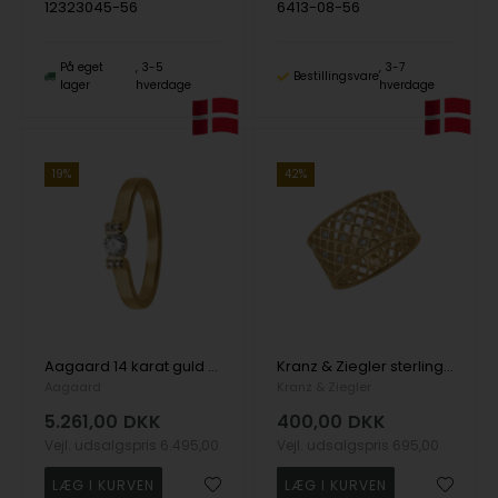
12323045-56
6413-08-56
På eget
3-5
3-7
Bestillingsvare
lager
hverdage
hverdage
19%
42%
Aagaard 14 karat guld fingerring med diamanter
Kranz & Ziegler sterling sølv HARLEKIN fingerring med zirkonia
Aagaard
Kranz & Ziegler
5.261,00
DKK
400,00
DKK
Vejl. udsalgspris
6.495,00
Vejl. udsalgspris
695,00