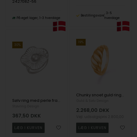
242708Z-56
3-5
Bestillingsvare
På eget lager
1-3 hverdage
hverdage
19%
30%
Chunky snoet guld ring 8 kt. guld fra Guld & Sølv Design
Sølv ring med perle fra Støvring design
Guld & Sølv Design
Støvring Design
2.268,00
DKK
367,50
DKK
Vejl. udsalgspris
2.800,00