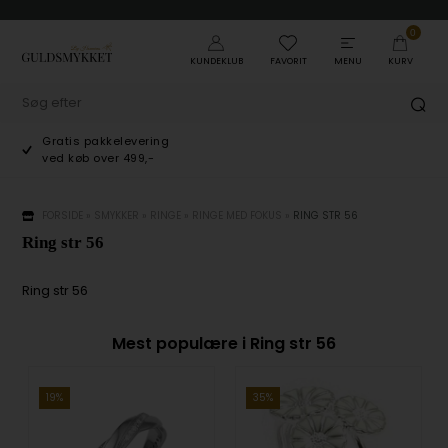
0
KUNDEKLUB
FAVORIT
MENU
KURV
Gratis pakkelevering
ved køb over 499,-
FORSIDE
»
SMYKKER
»
RINGE
»
RINGE MED FOKUS
»
RING STR 56
Ring str 56
Ring str 56
Mest populære i Ring str 56
19%
35%