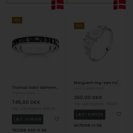
25%
55%
Marguerit ring i sølv m/ kugler og hvid emalje-Lund (str 56)
Thomas Sabo damering med sorte Stone Pave size 56
Lund Copenhagen
Thomas Sabo
360,00
DKK
745,00
DKK
Vejl. udsalgspris
795,00
Vejl. udsalgspris
995,00
9075068-H-56
TR2358-643-11-56