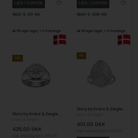
1800-S-S11-56
1800-S-S08-56
På eget lager
1-3 hverdage
På eget lager
1-3 hverdage
19%
39%
Story by Kranz & Ziegler sterling sølv Enjoy Today fingerring, ringmål 56
Story by Kranz & Ziegler sterling sølv Star of the Night Signet fingerring med 1 zirkoniaStory by Kranz & Ziegler sterling sølv Enjoy Today fingerring, ringmål 56
Kranz & Ziegler
Kranz & Ziegler
401,00
DKK
425,00
DKK
Vejl. udsalgspris
495,00
Vejl. udsalgspris
695,00