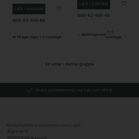
1800-KZ-S05-56
1800-KZ-S08-56
3-5
Bestillingsvare
På eget lager
1-3 hverdage
hverdage
24
varer i denne gruppe
Gratis pakkelevering ved køb over 499 kr.
Guldsmykket v/ Houmann Luxury ApS
Ægirsvej 12
3600 Frederikssund