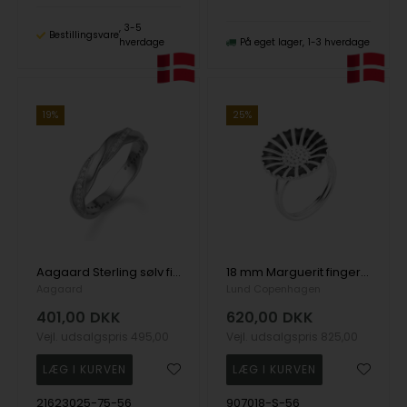
3-5
Bestillingsvare
hverdage
På eget lager
1-3 hverdage
19%
25%
Aagaard Sterling sølv fingerring med zirkonia, ringmål 56
18 mm Marguerit fingerring i 925 sølv m/ sort emalje fra Lund Copenhagen
Aagaard
Lund Copenhagen
401,00
DKK
620,00
DKK
Vejl. udsalgspris
495,00
Vejl. udsalgspris
825,00
21623025-75-56
907018-S-56