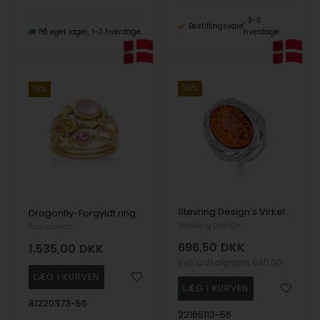
3-5
Bestillingsvare
På eget lager
1-3 hverdage
hverdage
30%
19%
Støvring Design's Virkelig smuk åben flettet ring, med 19 x 13 mm stor rav sten, måler i alt 27 x 20 mm, str. 56
Dragonfly-Forgyldt ring med rosenkvarts, citrin & pink topas-Rabinovich (str 56)
Støvring Design
Rabinovich
696,50
DKK
1.535,00
DKK
Vejl. udsalgspris
995,00
81220373-56
22165113-56