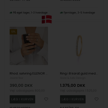
På eget lager
1-3 hverdage
Fjernlager
3-5 hverdage
51%
Rhod. sølvring ELLENOR F 7mm, fra Joanli Nor
Ring i 8 karat guld med glitrende hvide zirkonia fra Guld & Sølv Design
Joanli Nor
Guld & Sølv Design
390,00
DKK
1.375,00
DKK
Vejl. udsalgspris
800,00
Vejl. udsalgspris
1.525,00