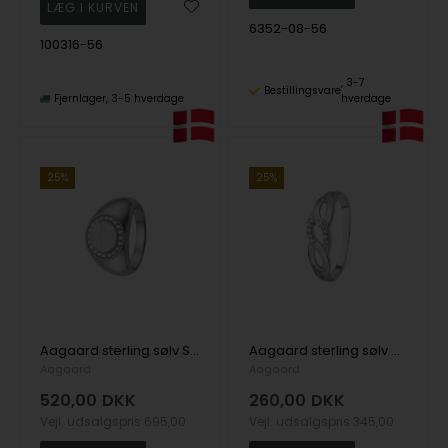
6352-08-56
100316-56
3-7
Bestillingsvare
Fjernlager
3-5 hverdage
hverdage
25%
25%
Aagaard sterling sølv Signet fingerring >10 zirkonia
Aagaard sterling sølv Uendelighed fingerring 8 zirkonia
Aagaard
Aagaard
520,00
DKK
260,00
DKK
Vejl. udsalgspris
695,00
Vejl. udsalgspris
345,00