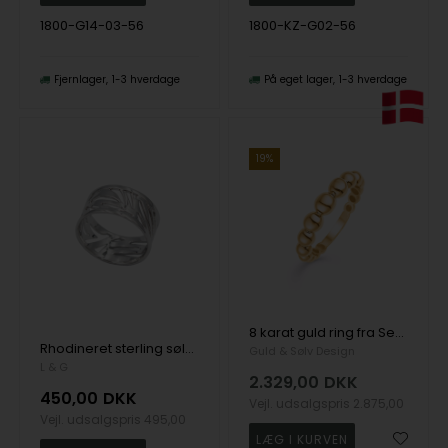
1800-G14-03-56
1800-KZ-G02-56
Fjernlager
1-3 hverdage
På eget lager
1-3 hverdage
19%
8 karat guld ring fra Seville, ringmål 56
Rhodineret sterling sølv Wooden Fingerring fra L&G
Guld & Sølv Design
L & G
2.329,00
DKK
450,00
DKK
Vejl. udsalgspris
2.875,00
Vejl. udsalgspris
495,00