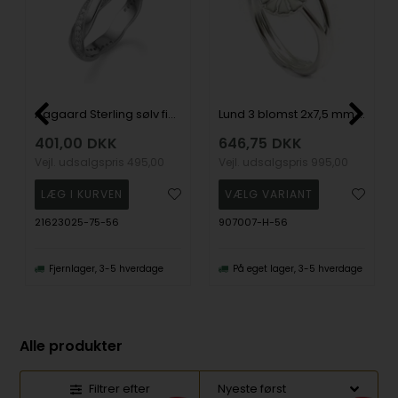
Aagaard Sterling sølv fingerring med zirkonia, ringmål 56
Lund 3 blomst 2x7,5 mm og 1x9 mm Marguerit fingerring i sølv m/ hvid emalje
401,00
DKK
646,75
DKK
Vejl. udsalgspris
495,00
Vejl. udsalgspris
995,00
21623025-75-56
907007-H-56
Fjernlager, 3-5 hverdage
På eget lager, 3-5 hverdage
Alle produkter
Filtrer efter