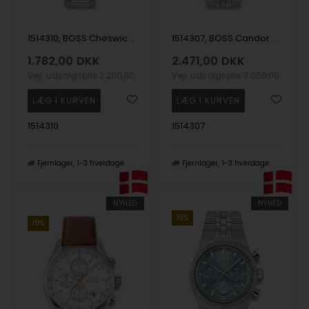
1514310, BOSS Cheswick Quartz Herre m/lænke
1514307, BOSS Candor Prime Quartz Herre m/lænke
1.782,00
DKK
2.471,00
DKK
Vejl. udsalgspris
2.200,00
Vejl. udsalgspris
3.050,00
1514310
1514307
Fjernlager
1-3 hverdage
Fjernlager
1-3 hverdage
NYHED
NYHED
19%
19%