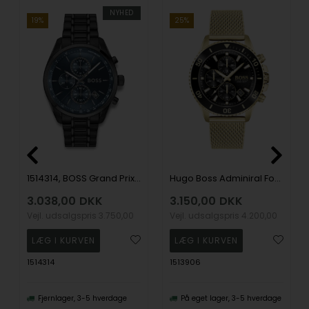
NYHED
19%
25%
Hugo Boss Adminiral Forgyldt stål Batteridrevet quartz herre ur, model 1513906
1514314, BOSS Grand Prix 44 Quartz Herre m/lænke
3.150,00
DKK
3.038,00
DKK
Vejl. udsalgspris
4.200,00
Vejl. udsalgspris
3.750,00
1513906
1514314
På eget lager, 3-5 hverdage
Fjernlager, 3-5 hverdage