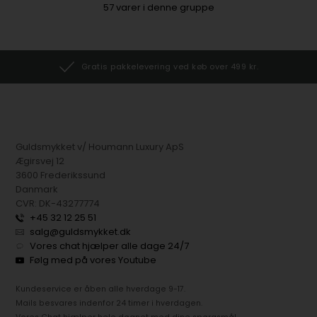
57
varer i denne gruppe
Gratis pakkelevering ved køb over 499 kr.
Guldsmykket v/ Houmann Luxury ApS
Ægirsvej 12
3600 Frederikssund
Danmark
CVR: DK-43277774
+45 32 12 25 51
salg@guldsmykket.dk
Vores chat hjælper alle dage 24/7
Følg med på vores Youtube
Kundeservice er åben alle hverdage 9-17.
Mails besvares indenfor 24 timer i hverdagen.