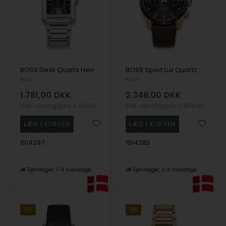
BOSS Desk Quartz Herre m/lænke
BOSS Sport Lux Quartz Herre m/rem
Boss
Boss
1.781,00
DKK
2.348,00
DKK
Vejl. udsalgspris
2.199,00
Vejl. udsalgspris
2.899,00
1514297
1514285
Fjernlager
1-3 hverdage
Fjernlager
1-3 hverdage
19%
19%