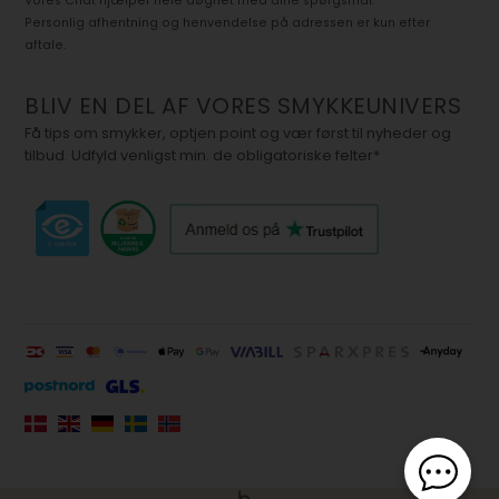
Vores Chat hjælper hele døgnet med dine spørgsmål.
Personlig afhentning og henvendelse på adressen er kun efter
aftale.
BLIV EN DEL AF VORES SMYKKEUNIVERS
Få tips om smykker, optjen point og vær først til nyheder og
tilbud. Udfyld venligst min. de obligatoriske felter*