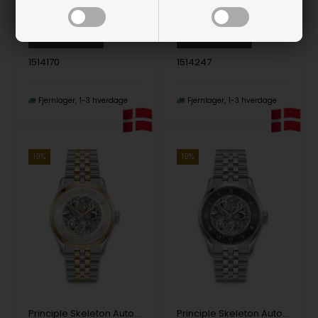
Vejl. udsalgspris
2.199,00
Vejl. udsalgspris
3.499,00
1514170
1514247
Fjernlager
1-3 hverdage
Fjernlager
1-3 hverdage
19%
19%
Principle Skeleton Automatik Herre m/rem
Principle Skeleton Automatik Herre m/rem