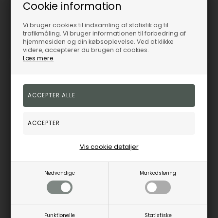
Cookie information
1514194
1514172
Vi bruger cookies til indsamling af statistik og til
trafikmåling. Vi bruger informationen til forbedring af
hjemmesiden og din købsoplevelse. Ved at klikke
Fjernlager
1-3 hverdage
Fjernlager
1-3 hverdage
videre, accepterer du brugen af cookies.
Læs mere
19%
19%
Vis cookie detaljer
Nødvendige
Markedsføring
BOSS Strike Quartz Herre m/lænke
BOSS Skytraveller Quartz Herre m/lænke
Boss
Boss
1.781,00
DKK
2.834,00
DKK
Funktionelle
Statistiske