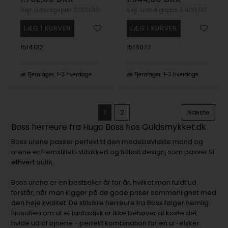
Vejl. udsalgspris
2.200,00
Vejl. udsalgspris
2.400,00
1514132
1514077
Fjernlager
1-3 hverdage
Fjernlager
1-3 hverdage
1
2
Næste
Boss herreure fra Hugo Boss hos Guldsmykket.dk
Boss urene passer perfekt til den modebevidste mand og
urene er fremstillet i stilsikkert og tidløst design, som passer til
ethvert outfit.
Boss urene er en bestseller år for år, hvilket man fuldt ud
forstår, når man kigger på de gode priser sammenlignet med
den høje kvalitet. De stilsikre herreure fra Boss følger nemlig
filosofien om at et fantastisk ur ikke behøver at koste det
hvide ud af øjnene - perfekt kombination for en ur-elsker.