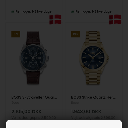
Fjernlager
1-3 hverdage
Fjernlager
1-3 hverdage
19%
19%
BOSS Skytraveller Quartz Herre m/rem
BOSS Strike Quartz Herre m/lænke
Boss
Boss
2.105,00
DKK
1.943,00
DKK
Vejl. udsalgspris
2.599,00
Vejl. udsalgspris
2.399,00