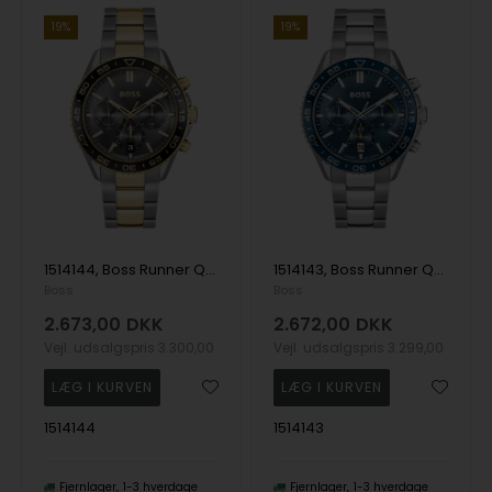
19%
19%
1514144, Boss Runner Quartz Herre m/lænke
1514143, Boss Runner Quartz Herre m/lænke
Boss
Boss
2.673,00
DKK
2.672,00
DKK
Vejl. udsalgspris
3.300,00
Vejl. udsalgspris
3.299,00
1514144
1514143
Fjernlager
1-3 hverdage
Fjernlager
1-3 hverdage