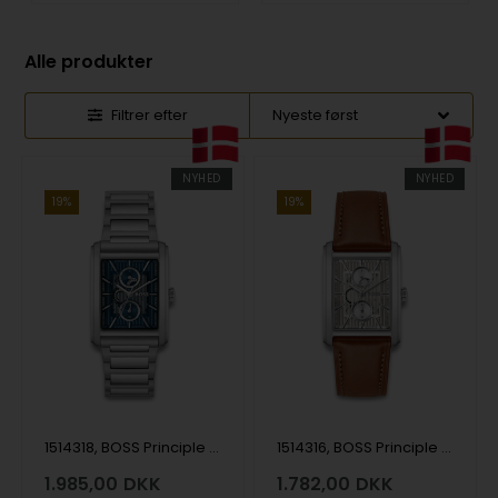
Alle produkter
Filtrer efter
NYHED
NYHED
19%
19%
1514318, BOSS Principle Dress Multi Quartz Herre m/lænke
1514316, BOSS Principle Dress Multi Quartz Herre m/rem
1.985,00
DKK
1.782,00
DKK