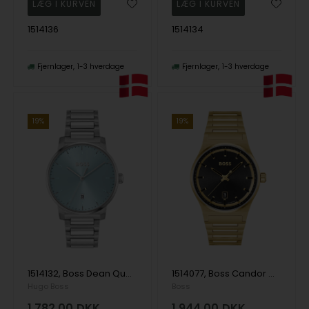
1514136
1514134
Fjernlager
1-3 hverdage
Fjernlager
1-3 hverdage
19%
19%
1514132, Boss Dean Quartz Herre m/lænke
1514077, Boss Candor Quartz Herre m/lænke
Hugo Boss
Boss
1.782,00
DKK
1.944,00
DKK