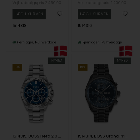
Vejl. udsalgspris
2.450,00
Vejl. udsalgspris
2.200,00
1514318
1514316
Fjernlager
1-3 hverdage
Fjernlager
1-3 hverdage
NYHED
NYHED
19%
19%
1514315, BOSS Hero 2.0 Quartz Herre m/lænke
1514314, BOSS Grand Prix 44 Quartz Herre m/lænke