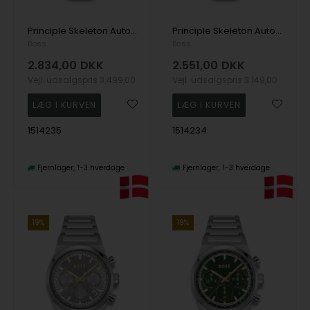
Principle Skeleton Automatik Herre m/rem
Principle Skeleton Automatik Herre m/rem
Boss
Boss
2.834,00
DKK
2.551,00
DKK
Vejl. udsalgspris
3.499,00
Vejl. udsalgspris
3.149,00
1514235
1514234
Fjernlager
1-3 hverdage
Fjernlager
1-3 hverdage
19%
19%