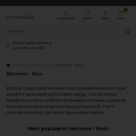
0
KUNDEKLUB
FAVORIT
MENU
KURV
Gratis pakkelevering
ved køb over 499,-
FORSIDE
»
MÆRKER
»
BOSS
»
HERREURE - BOSS
Herreure - Boss
BOSS er i dag blandt verdens mest anerkendte brands og er
kendt for høj kvalitet og flot tidløst design. Find din favorit
blandt vores store sortiment af de lækre herreure og køb dit
Boss herreur med hurtig levering og prisgaranti. Vi er E-
mærket webshop, som giver dig en sikker handel.
Mest populære i Herreure - Boss