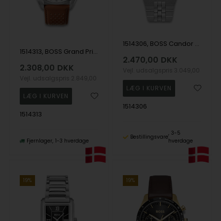
1514306, BOSS Candor Prime Quartz Herre m/lænke
1514313, BOSS Grand Prix 44 Quartz Herre m/rem
2.470,00
DKK
2.308,00
DKK
Vejl. udsalgspris
3.049,00
Vejl. udsalgspris
2.849,00
1514306
1514313
3-5
Bestillingsvare
Fjernlager
1-3 hverdage
hverdage
19%
19%