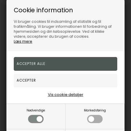
Christina Collect Sterling sølv halskæde, kuglekæde med blank overflade, 40 15 cm
Cookie information
Cordel-8 kt guld-armbånd og halskæde-2 bredder og 10 længder
Christina Jewelry &
BNH
Watches
Vi bruger cookies til indsamling af statistik og til
3.540,00
DKK
243,00
DKK
trafikmåling. Vi bruger informationen til forbedring af
hjemmesiden og din købsoplevelse. Ved at klikke
Vejl. udsalgspris
4.425,00
Vejl. udsalgspris
300,00
videre, accepterer du brugen af cookies.
Læs mere
C8270
680-SSK55
Fjernlager
1-5 hverdage
Fjernlager
1-3 hverdage
19%
19%
Vis cookie detaljer
Nødvendige
Markedsføring