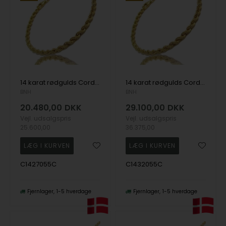
14 karat rødgulds Cordel halskæde, 55 cm og 2,7 mm
14 karat rødgulds Cordel halskæde, 55 cm og 3,2 mm
BNH
BNH
20.480,00
DKK
29.100,00
DKK
Vejl. udsalgspris
Vejl. udsalgspris
25.600,00
36.375,00
C1427055C
C1432055C
Fjernlager
1-5 hverdage
Fjernlager
1-5 hverdage