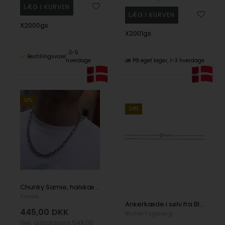
X2000gs
X2001gs
3-5
Bestillingsvare
hverdage
På eget lager
1-3 hverdage
19%
24%
Chunky Samie, halskæde af fed ankerkæde i rustfrit stål fra Danske Samie
Samie
Ankerkæde i sølv fra Blicher Fuglsang
445,00
DKK
Blicher Fuglsang
Vejl. udsalgspris
549,00