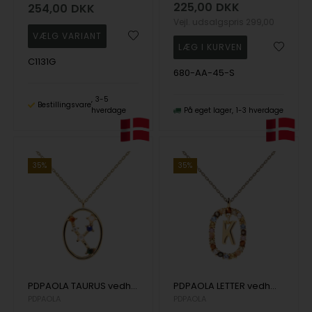
225,00
DKK
254,00
DKK
Vejl. udsalgspris
299,00
C1131G
680-AA-45-S
3-5
Bestillingsvare
hverdage
På eget lager
1-3 hverdage
35%
35%
PDPAOLA TAURUS vedhæng forgyldt sølv
PDPAOLA LETTER vedhæng K forgyldt sølv
PDPAOLA
PDPAOLA