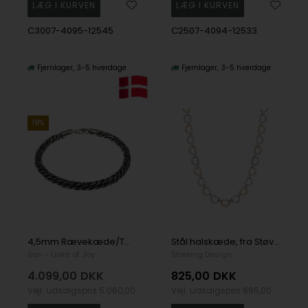
C3007-4095-12545
C2507-4094-12533
Fjernlager
3-5 hverdage
Fjernlager
3-5 hverdage
19%
4,5mm Rævekæde/Twistet i Let Oxyderet Sterlingsølv Halskæde Letoxyderet 55 cm, fra San-Links of Joy
Stål halskæde, fra Støvring Design
San - Links of Joy
Støvring Design
4.099,00
DKK
825,00
DKK
Vejl. udsalgspris
5.060,00
Vejl. udsalgspris
895,00