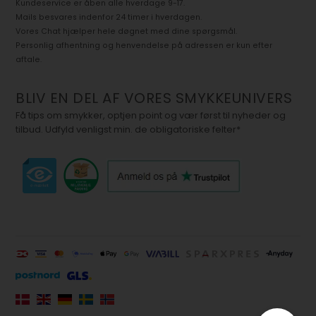
Kundeservice er åben alle hverdage 9-17.
Mails besvares indenfor 24 timer i hverdagen.
Vores Chat hjælper hele døgnet med dine spørgsmål.
Personlig afhentning og henvendelse på adressen er kun efter
aftale.
BLIV EN DEL AF VORES SMYKKEUNIVERS
Få tips om smykker, optjen point og vær først til nyheder og
tilbud. Udfyld venligst min. de obligatoriske felter*