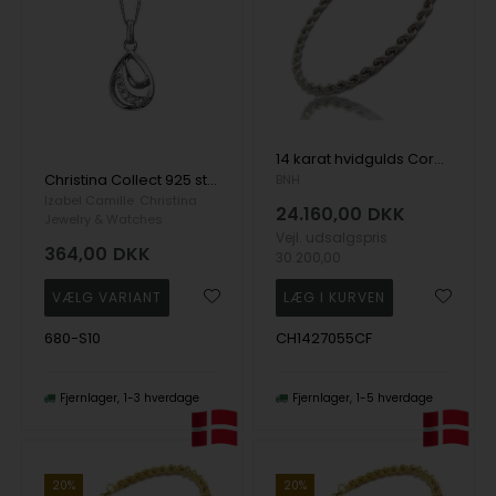
14 karat hvidgulds Cordel halskæde, 55 cm og 2,7 mm
Christina Collect 925 sterling sølv Moves Dråbeformet vedhæng med 6 smukke hvide topaz, model 680-S10
BNH
Izabel Camille
Christina
24.160,00
DKK
Jewelry & Watches
Vejl. udsalgspris
364,00
DKK
30.200,00
680-S10
CH1427055CF
Fjernlager
1-3 hverdage
Fjernlager
1-5 hverdage
20%
20%