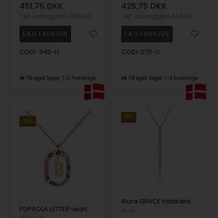
451,75
DKK
425,75
DKK
Vejl. udsalgspris
695,00
Vejl. udsalgspris
655,00
CO01-345-U
CO01-270-U
På eget lager
1-3 hverdage
På eget lager
1-3 hverdage
19%
35%
Alura GRACE halskæde 02 forgyldt sølv
PDPAOLA LETTER vedhæng B forgyldt sølv med multifarvede sten
Alura