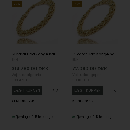
20%
20%
14 karat Flad Konge halskæde, 55 cm og 13,0 mm
14 karat Flad Konge halskæde, 55 cm og 6,0 mm
BNH
BNH
314.780,00
DKK
72.080,00
DKK
Vejl. udsalgspris
Vejl. udsalgspris
393.475,00
90.100,00
KF14130055K
KF1460055K
Fjernlager
1-5 hverdage
Fjernlager
1-5 hverdage