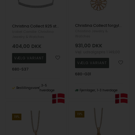
Christina Collect forgyldt sterling sølv 25 mm marguerite med hvid emalje og 8 hvide topaz, model 680-G31-55
Christina Collect 925 sterling sølv Stardust rør med glitrende overflade, model 680-S37
Christina Jewelry &
Izabel Camille
Christina
Watches
Jewelry & Watches
931,00
DKK
404,00
DKK
Vejl. udsalgspris
1.149,00
680-S37
680-G31
3-5
Bestillingsvare
hverdage
Fjernlager
1-3 hverdage
19%
19%