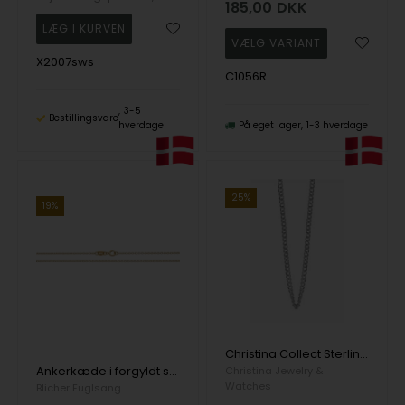
185,00
DKK
X2007sws
C1056R
3-5
Bestillingsvare
hverdage
På eget lager
1-3 hverdage
25%
19%
Christina Collect Sterling sølv halskæde, ankerkæde med blank overflade, 40-42-45-50-55 cm
Ankerkæde i forgyldt sølv fra Blicher Fuglsang
Christina Jewelry &
Watches
Blicher Fuglsang