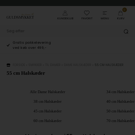
0
KUNDEKLUB
FAVORIT
MENU
KURV
Gratis pakkelevering
ved køb over 499,-
FORSIDE
»
SMYKKER
»
TIL DAMER
»
DAME HALSKÆDER
»
55 CM HALSKÆDER
55 cm Halskæder
Alle Dame Halskæder
34 cm Halskæder
38 cm Halskæder
40 cm Halskæder
45 cm Halskæder
50 cm Halskæder
60 cm Halskæder
70 cm Halskæder