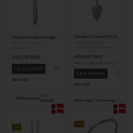
Christina Collect 925 sterling sølv Grape Fin klase druer med to hvide topaz, model 680-S08
Christina Collect forgyldt sterling sølv Topaz Spir Smukt spir med 2 hvide topaz, model 680-G02
Christina Jewelry &
Christina Jewelry &
Watches
Izabel Camille
Watches
404,00
DKK
242,00
DKK
Vejl. udsalgspris
499,00
680-G02
680-S08
3-5
Bestillingsvare
hverdage
Fjernlager
1-3 hverdage
20%
19%