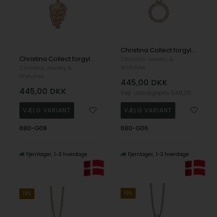
Christina Collect forgyldt sterling sølv Topaz Circle Smukt cirkel vedhæng besat af 20 hvide topaz, model 680-G06
Christina Collect forgyldt sterling sølv Grape Fin klase druer med to hvide topaz, model 680-G08
Christina Jewelry &
Watches
Christina Jewelry &
Watches
445,00
DKK
445,00
DKK
Vejl. udsalgspris
549,00
680-G08
680-G06
Fjernlager
1-3 hverdage
Fjernlager
1-3 hverdage
19%
19%