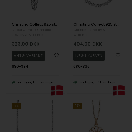
Christina Collect 925 sterling sølv Large Topaz Feather vedhæng af åben fjer med 5 hvide topaz i midten, model 680-S34
Christina Collect 925 sterling sølv Simplicity Række af 8 flotte store hvide topaz, model 680-S36
Izabel Camille
Christina
Christina Jewelry &
Jewelry & Watches
Watches
323,00
DKK
404,00
DKK
680-S34
680-S36
Fjernlager
1-3 hverdage
Fjernlager
1-3 hverdage
19%
19%