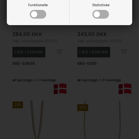
Funktionelle
Statistiske
Christina Collect Sterling sølv halskæde, kuglekæde med forgyldt overflade, 40 + 15 cm
Christina Collect Sterling sølv halskæde, ankerkæde med blank overflade, 40-55 cm
Christina Jewelry &
Christina Jewelry &
Watches
Watches
284,00
DKK
243,00
DKK
Vejl. udsalgspris
350,00
Vejl. udsalgspris
300,00
680-SGK55
680-SS55
Fjernlager
1-3 hverdage
Fjernlager
1-3 hverdage
24%
50%