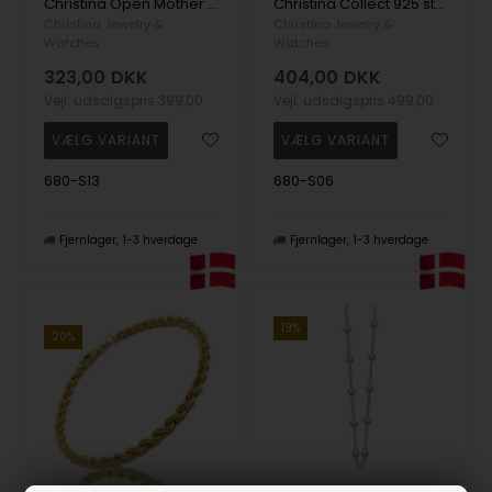
Christina Open Mother Hearts m. topaz, uden kæde
Christina Collect 925 sterling sølv Topaz Circle Smukt cirkel vedhæng besat af 20 hvide topaz, model 680-S06
Christina Jewelry &
Christina Jewelry &
Watches
Watches
323,00
DKK
404,00
DKK
Vejl. udsalgspris
399,00
Vejl. udsalgspris
499,00
680-S13
680-S06
Fjernlager
1-3 hverdage
Fjernlager
1-3 hverdage
19%
20%