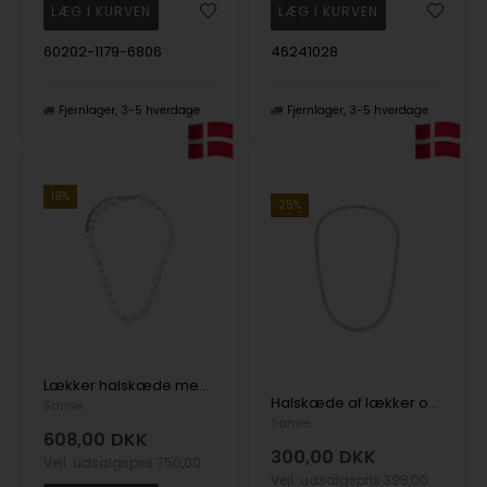
60202-1179-6806
46241028
Fjernlager
3-5 hverdage
Fjernlager
3-5 hverdage
19%
25%
Lækker halskæde med ferskvandsperler og små forgyldte stål perler fra danske Samie
Halskæde af lækker og rå panserkæde i forgyldt rustfrit stål fra Danske Samie
Samie
Samie
608,00
DKK
300,00
DKK
Vejl. udsalgspris
750,00
Vejl. udsalgspris
398,00