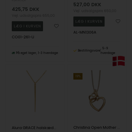
PDPAOLA
527,00
DKK
425,75
DKK
Vejl. udsalgspris
650,00
Vejl. udsalgspris
655,00
AL-MN1306A
CO01-261-U
5-9
Bestillingsvare
På eget lager
1-3 hverdage
hverdage
19%
Christina Open Mother Hearts m. topaz, forgyldt sølv, uden kæde
Alura GRACE halskæde 01 forgyldt sølv