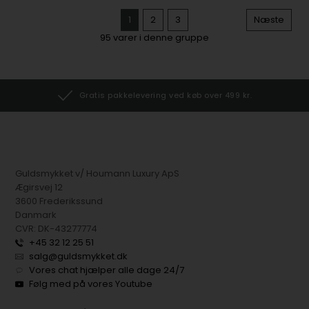
1
2
3
Næste
95
varer i denne gruppe
Gratis pakkelevering ved køb over 499 kr.
Guldsmykket v/ Houmann Luxury ApS
Ægirsvej 12
3600 Frederikssund
Danmark
CVR: DK-43277774
+45 32 12 25 51
salg@guldsmykket.dk
Vores chat hjælper alle dage 24/7
Følg med på vores Youtube