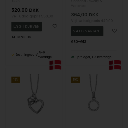
Christina Jewelry &
Alura
Watches
520,00
DKK
364,00
DKK
Vejl. udsalgspris
550,00
Vejl. udsalgspris
449,00
AL-MN1306
680-G13
5-9
Bestillingsvare
hverdage
Fjernlager
1-3 hverdage
19%
19%