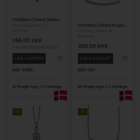
Christina Collect Sterling sølv halskæde, ankerkæde med forgyldt overflade, 40-55 cm
Christina Collect forgyldt Stardust rør med glitrende overflade, model 680-G37
Christina Jewelry &
Watches
Christina Jewelry &
Watches
265,00
DKK
300,00
DKK
Vejl. udsalgspris
350,00
680-SG55
680-G37
På eget lager
1-3 hverdage
På eget lager
1-3 hverdage
19%
19%