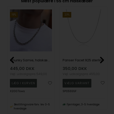
Mest populære i 55 cm Halskæder
19%
23%
Panser Facet 925 sterling sølv halskæde, 1,8 mm / tråd 0,55-længde 55 cm
Chunky Samie, halskæde af fed ankerkæde i rustfrit stål fra Danske Samie
350,00
DKK
445,00
DKK
Vejl. udsalgspris
455,00
Vejl. udsalgspris
549,00
SP05555F
X2007sws
Fjernlager, 3-5 hverdage
Bestillingsvare forv. lev 3-5
hverdage