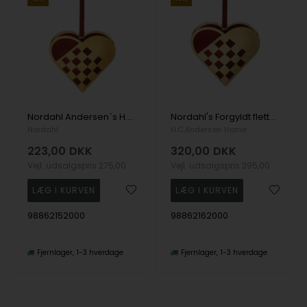
Nordahl Andersen´s H.C. Andersen Home forgyldt / rød Flettet hjerte med rødt silkebånd , 8x8 cm
Nordahl's Forgyldt flettet julehjerte med rødt filt, str. M
Nordahl
H.C.Andersen Home
223,00
DKK
320,00
DKK
Vejl. udsalgspris
275,00
Vejl. udsalgspris
395,00
98862152000
98862162000
Fjernlager
1-3 hverdage
Fjernlager
1-3 hverdage