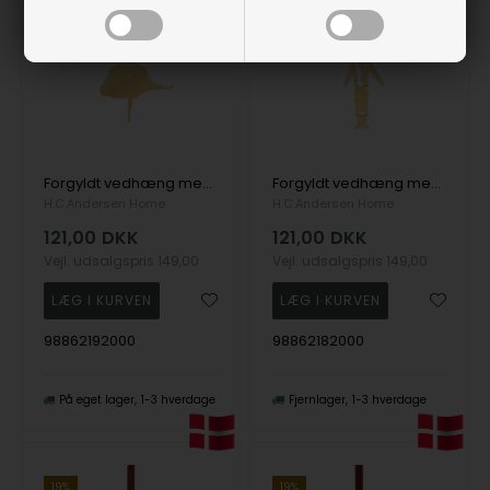
Forgyldt vedhæng med Ballerina, 70 x 90 mm
Forgyldt vedhæng med Soldat, 35 x 90 mm
H.C.Andersen Home
H.C.Andersen Home
121,00
DKK
121,00
DKK
Vejl. udsalgspris
149,00
Vejl. udsalgspris
149,00
98862192000
98862182000
På eget lager
1-3 hverdage
Fjernlager
1-3 hverdage
19%
19%