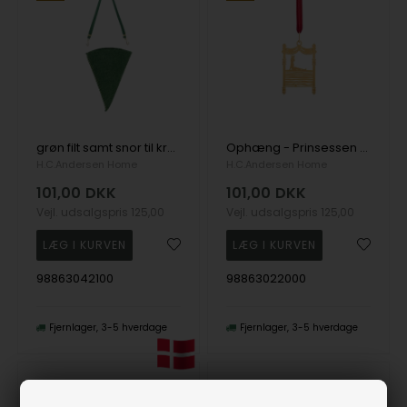
grøn filt samt snor til kræmmerhus, fra H.C. Andersen Home
Ophæng - Prinsessen på ærten - 18k fg, fra H.C. Andersen Home
H.C.Andersen Home
H.C.Andersen Home
101,00
DKK
101,00
DKK
Vejl. udsalgspris
125,00
Vejl. udsalgspris
125,00
98863042100
98863022000
Fjernlager
3-5 hverdage
Fjernlager
3-5 hverdage
19%