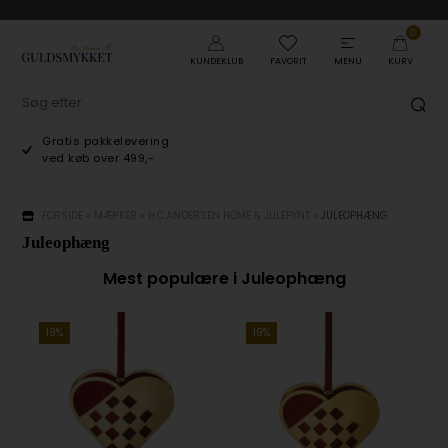
0
KUNDEKLUB
FAVORIT
MENU
KURV
Gratis pakkelevering
ved køb over 499,-
FORSIDE
»
MÆRKER
»
H.C.ANDERSEN HOME & JULEPYNT
»
JULEOPHÆNG
Juleophæng
Mest populære i Juleophæng
19%
19%