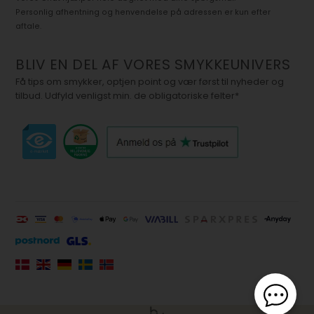
Personlig afhentning og henvendelse på adressen er kun efter
aftale.
BLIV EN DEL AF VORES SMYKKEUNIVERS
Få tips om smykker, optjen point og vær først til nyheder og
tilbud. Udfyld venligst min. de obligatoriske felter*