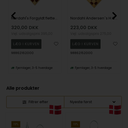
Nordahl's Forgyldt flettet julehjerte med rødt filt, str. M
Nordahl Andersen´s H.C. Andersen Home forgyldt / rød Flettet hjerte med rødt silkebånd , 8x8 cm
320,00
DKK
223,00
DKK
Vejl. udsalgspris
395,00
Vejl. udsalgspris
275,00
98862162000
98862152000
Fjernlager, 3-5 hverdage
Fjernlager, 3-5 hverdage
Alle produkter
Filtrer efter
19%
19%