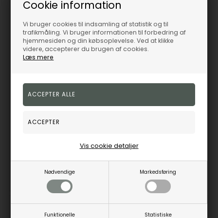
Cookie information
Vi bruger cookies til indsamling af statistik og til
trafikmåling. Vi bruger informationen til forbedring af
hjemmesiden og din købsoplevelse. Ved at klikke
videre, accepterer du brugen af cookies.
Læs mere
4 stk. eventyr - Prinsessen på ærten - 18k fg, fra H.C. Andersen Home
Rådyr forsølvet, fra H.C. Andersen Home
H.C.Andersen Home
H.C.Andersen Home
283,00
DKK
100,00
DKK
Vejl. udsalgspris
349,00
Vejl. udsalgspris
75,00
Vis cookie detaljer
98862982000
98805008000
Nødvendige
Markedsføring
Fjernlager
3-5 hverdage
Fjernlager
3-5 hverdage
Funktionelle
Statistiske
19%
19%