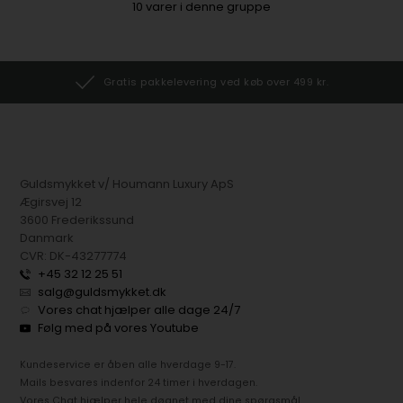
10
varer i denne gruppe
Gratis pakkelevering ved køb over 499 kr.
Guldsmykket v/ Houmann Luxury ApS
Ægirsvej 12
3600 Frederikssund
Danmark
CVR: DK-43277774
+45 32 12 25 51
salg@guldsmykket.dk
Vores chat hjælper alle dage 24/7
Følg med på vores Youtube
Kundeservice er åben alle hverdage 9-17.
Mails besvares indenfor 24 timer i hverdagen.
Vores Chat hjælper hele døgnet med dine spørgsmål.