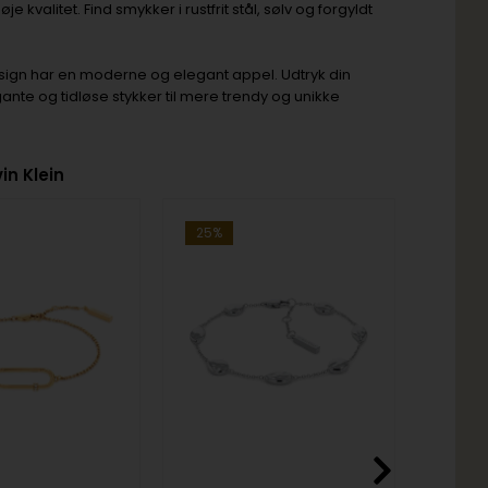
valitet. Find smykker i rustfrit stål, sølv og forgyldt
esign har en moderne og elegant appel. Udtryk din
gante og tidløse stykker til mere trendy og unikke
in Klein
25%
19%
405,