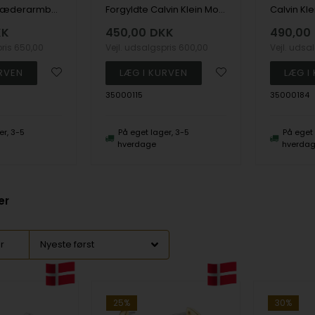
Brunt Flettet Læderarmbånd til herre, fra Calvin Klein (19,5 cm)
Forgyldte Calvin Klein Molten Pebble Halvcreoler-Small
KK
450,00
DKK
490,00
pris
650,00
Vejl. udsalgspris
600,00
Vejl. udsa
35000115
35000184
er, 3-5
På eget lager, 3-5
På eget 
hverdage
hverda
er
er
25%
30%