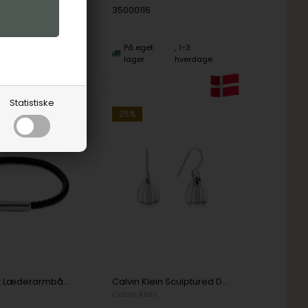
35000116
1-3
På eget
1-3
hverdage
lager
hverdage
Statistiske
25%
Sort Flettet Læderarmbånd til herre, fra Calvin Klein (19,5 cm)
Calvin Klein Sculptured Drops Ørering
Calvin Klein