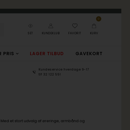
0
SET
KUNDEKLUB
FAVORIT
KURV
R PRIS
LAGER TILBUD
GAVEKORT
Kundeservice hverdage 9-17
100 d
tlf 32 122 551
365 d
 Med et stort udvalg af øreringe, armbånd og