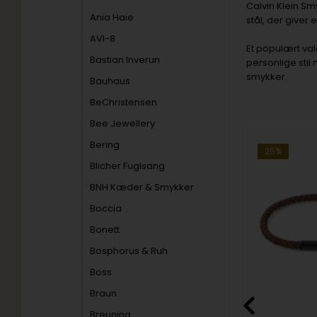
Calvin Klein Sm
Ania Haie
stål, der giver 
AVI-8
Et populært val
Bastian Inverun
personlige stil
smykker.
Bauhaus
BeChristensen
Bee Jewellery
Bering
19%
25%
Blicher Fuglsang
BNH Kæder & Smykker
Boccia
Bonett
Bosphorus & Ruh
Boss
Sort Flettet Læderarmbånd til herre, fra Calvin Klein (19,5 cm)
35000046, Calvin Klein Faceted Bar Bangle Armbånd
Braun
608,00
DKK
Breuning