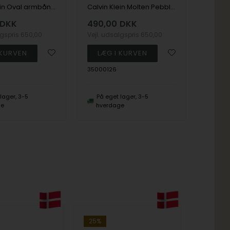
Calvin Klein Oval armbånd i forgyldt stål
Calvin Klein Molten Pebble Armbånd i stål
Vejl. u
DKK
490,00
DKK
lgspris
650,00
Vejl. udsalgspris
650,00
35000
35000126
Fjer
lager, 3-5
På eget lager, 3-5
ge
hverdage
25%