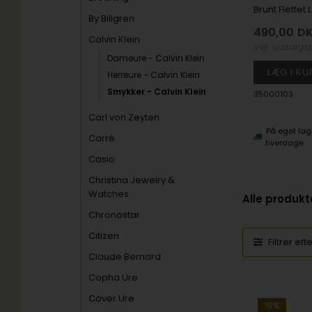
600,00
Vejl. udsalgspris
750,00
By Billgren
490,00
D
Calvin Klein
Vejl. udsalgs
35000046
Dameure - Calvin Klein
Herreure - Calvin Klein
Smykker - Calvin Klein
35000103
3-5
Bestillingsvare forv. lev 4-7
hverdage
Carl von Zeyten
På eget lag
Carré
hverdage
Casio
Christina Jewelry &
Watches
Alle produkt
Chronostar
Citizen
Filtrer eft
Claude Bernard
Copha Ure
Cover Ure
19%