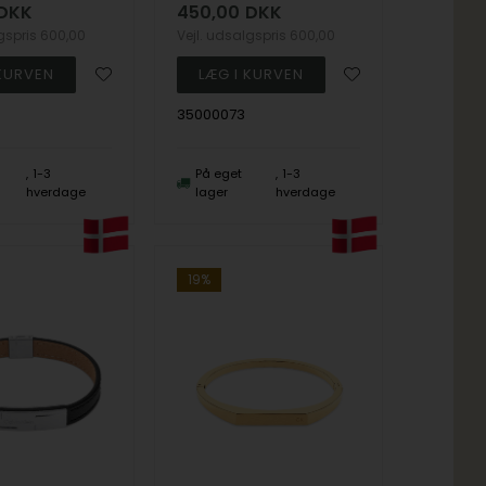
DKK
450,00
DKK
lgspris
600,00
Vejl. udsalgspris
600,00
35000073
1-3
På eget
1-3
hverdage
lager
hverdage
19%