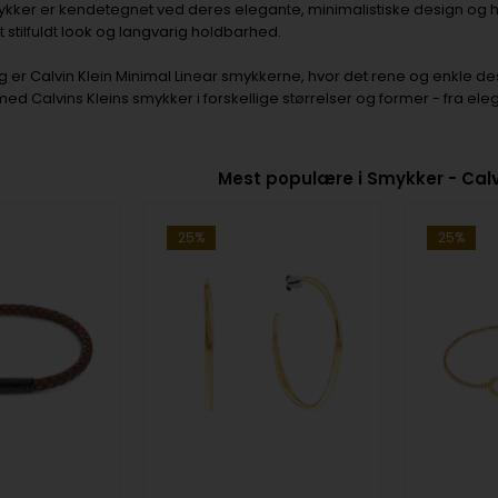
ykker er kendetegnet ved deres elegante, minimalistiske design og høje k
et stilfuldt look og langvarig holdbarhed.
g er Calvin Klein Minimal Linear smykkerne, hvor det rene og enkle d
 med Calvins Kleins smykker i forskellige størrelser og former - fra ele
Mest populære i Smykker - Calv
25%
25%