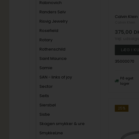
Rabinovich
Randers Sølv
Risvig Jewelry
Calvin Klein
Rosefield
375,00
D
Vejl. udsalg
Rotary
Rothenschild
Saint Maurice
35000070
Samie
SAN - links of joy
På eget
lager
Sector
Seits
Siersbøl
25%
Sistie
Skagen smykker & ure
SmykkeLine