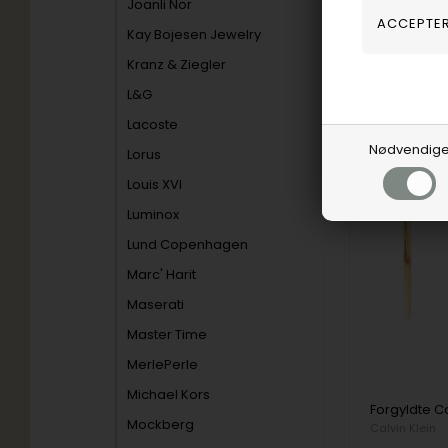
Joanli Nor
35000183
Kay Bojesen Jewelry
Kranz & Ziegler
På eget
lager
L&G
Lacoste
Nødvendig
Lorus
25%
Louis XVI
Luminox
Lund Copenhagen
Marc' Harit
Maserati
Master Time
MerlePerle
Michael Kors
Mockberg
Calvin Klein