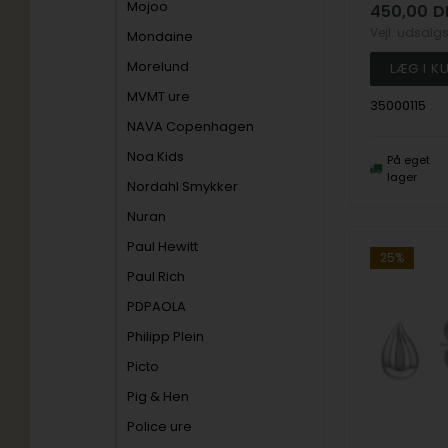
Mojoo
450,00
D
Vejl. udsalg
Mondaine
Morelund
MVMT ure
35000115
NAVA Copenhagen
Noa Kids
På eget
lager
Nordahl Smykker
Nuran
Paul Hewitt
25%
Paul Rich
PDPAOLA
Philipp Plein
Picto
Pig & Hen
Police ure