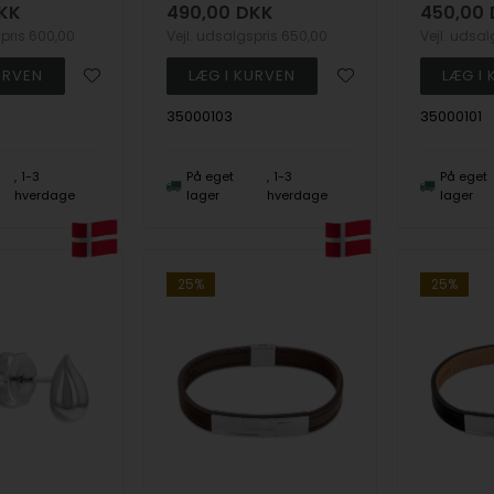
KK
490,00
DKK
450,00
spris
600,00
Vejl. udsalgspris
650,00
Vejl. udsa
35000103
35000101
1-3
På eget
1-3
På eget
hverdage
lager
hverdage
lager
25%
25%