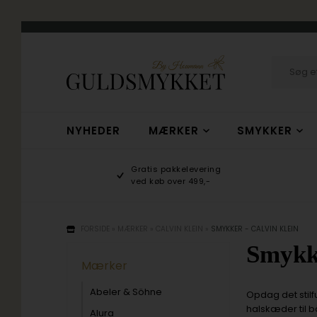
NYHEDER
MÆRKER
SMYKKER
hop
Gratis pakkelevering
/10
ved køb over 499,-
FORSIDE
»
MÆRKER
»
CALVIN KLEIN
»
SMYKKER - CALVIN KLEIN
Smykke
Mærker
Abeler & Söhne
Opdag det stil
halskæder til 
Alura