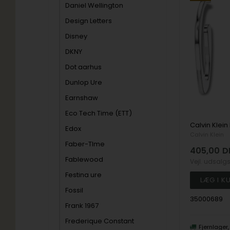
Daniel Wellington
Design Letters
Disney
DKNY
Dot aarhus
Dunlop Ure
Earnshaw
Eco Tech Time (ETT)
Edox
Calvin Klein
Faber-TIme
405,00
D
Fablewood
Vejl. udsalg
Festina ure
Fossil
35000689
Frank 1967
Frederique Constant
Fjernlager