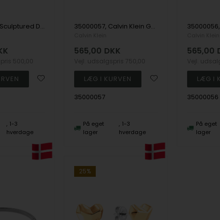
Calvin Klein Sculptured Drops Øreringe
35000057, Calvin Klein Grid Bracelet 19,5cm Armbånd
Calvin Klein
Calvin Klein
KK
565,00
DKK
565,00
spris
500,00
Vejl. udsalgspris
750,00
Vejl. udsa
35000057
35000056
1-3
På eget
1-3
På eget
hverdage
lager
hverdage
lager
25%