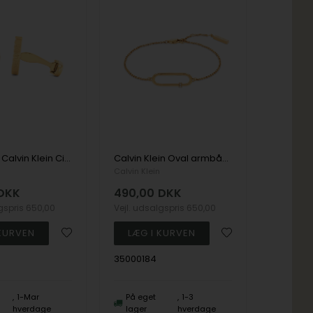
35000272, Calvin Klein Circuit Cufflinks Manchetknapper
Calvin Klein Oval armbånd i forgyldt stål
Calvin Klein
DKK
490,00
DKK
lgspris
650,00
Vejl. udsalgspris
650,00
35000184
1-Mar
På eget
1-3
hverdage
lager
hverdage