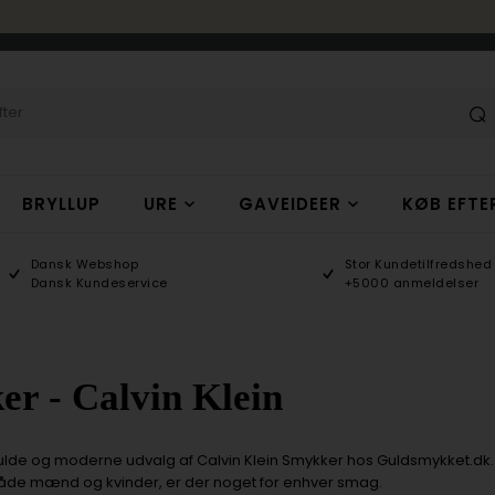
BRYLLUP
URE
GAVEIDEER
KØB EFTE
Dansk Webshop
Stor Kundetilfredshed
Dansk Kundeservice
+5000 anmeldelser
r - Calvin Klein
fulde og moderne udvalg af Calvin Klein Smykker hos Guldsmykket.dk.
både mænd og kvinder, er der noget for enhver smag.