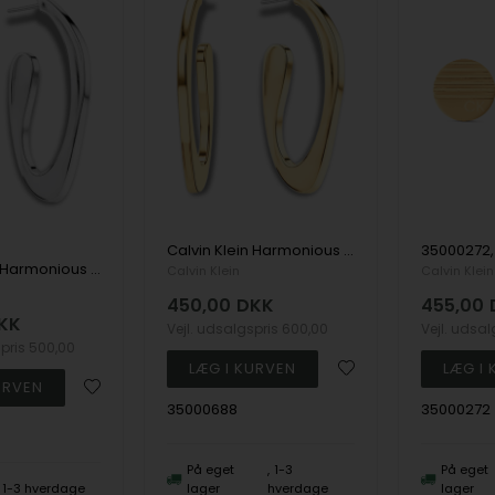
Calvin Klein Harmonious Connection Ørering
Calvin Klein Harmonious Connection Ørering
Calvin Klein
Calvin Klein
450,00
DKK
455,00
KK
Vejl. udsalgspris
600,00
Vejl. udsa
spris
500,00
35000688
35000272
På eget
1-3
På eget
1-3 hverdage
lager
hverdage
lager