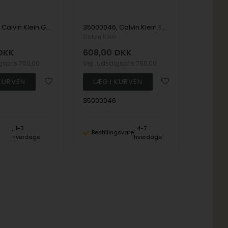
35000056, Calvin Klein Grid Bracelet 19,5cm Armbånd
35000046, Calvin Klein Faceted Bar Bangle Armbånd
Calvin Klein
DKK
608,00
DKK
lgspris
750,00
Vejl. udsalgspris
750,00
35000046
1-3
4-7
Bestillingsvare
hverdage
hverdage