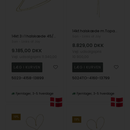
14kt halskæde m.Topas 50cm, fra San - Links of Joy
14kt 3 i 1 halskæde 45/50/55cm, fra San - Links of Joy
San - Links of Joy
San - Links of Joy
8.829,00
DKK
9.185,00
DKK
Vejl. udsalgspris
Vejl. udsalgspris
11.340,00
10.900,00
5023-4158-13899
5024TO-4160-13799
Fjernlager
3-5 hverdage
Fjernlager
3-5 hverdage
19%
19%