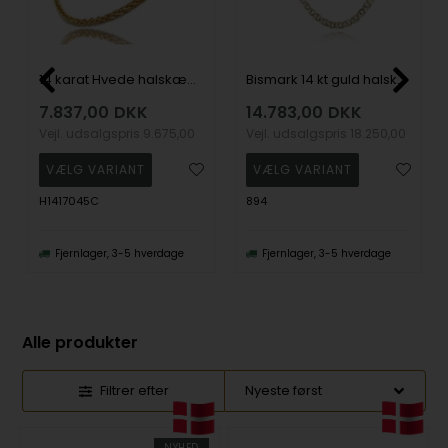
14 karat Hvede halskæde, 45 cm og 1,7 mm
Bismark 14 kt guld halskæde - flere længder, bredder også i forløb
7.837,00
DKK
14.783,00
DKK
Vejl. udsalgspris
9.675,00
Vejl. udsalgspris
18.250,00
H1417045C
894
Fjernlager, 3-5 hverdage
Fjernlager, 3-5 hverdage
Alle produkter
Filtrer efter
NYHED