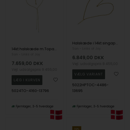
Halskæde i 14kt singapore kæde med ferskvandsperler og topas 38cm, fra San - Links of Joy
14kt halskæde m.Topas 38cm, fra San - Links of Joy
San - Links of Joy
San - Links of Joy
6.849,00
DKK
7.659,00
DKK
Vejl. udsalgspris
8.455,00
Vejl. udsalgspris
9.455,00
5022HPTOC-4486-
5024TO-4160-13796
13695
Fjernlager
3-5 hverdage
Fjernlager
3-5 hverdage
19%