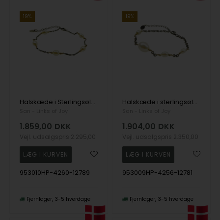
19%
19%
Halskæde i Sterlingsølv m. 14kt guld & ferskvandsperler 42+8 cm, fra San - Links of Joy
Halskæde i sterlingsølv med 14kt guld & ferskvandsperler 42+8 cm, fra San - Links of Joy
San - Links of Joy
San - Links of Joy
1.859,00
DKK
1.904,00
DKK
Vejl. udsalgspris
2.295,00
Vejl. udsalgspris
2.350,00
953010HP-4260-12789
953009HP-4256-12781
Fjernlager
3-5 hverdage
Fjernlager
3-5 hverdage