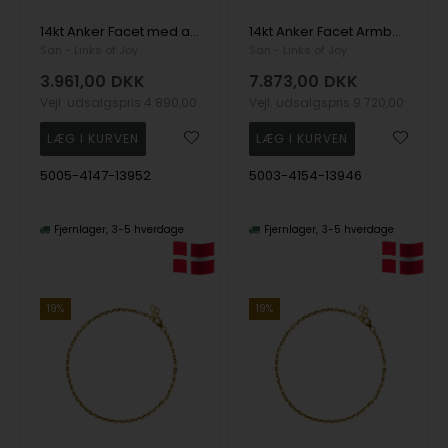
14kt Anker Facet med aflange led som Halskæde-. 38cm, fra San - Links of Joy
14kt Anker Facet Armbånd & Halskæde-udført i 0,6mm tråd og bredde på 2,2mm 60cm, fra San - Links of Joy
San - Links of Joy
San - Links of Joy
3.961,00
DKK
7.873,00
DKK
Vejl. udsalgspris
4.890,00
Vejl. udsalgspris
9.720,00
5005-4147-13952
5003-4154-13946
Fjernlager
3-5 hverdage
Fjernlager
3-5 hverdage
19%
19%