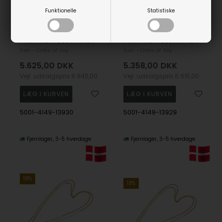
Funktionelle
Statistiske
14kt Anker Facet Armbånd & Halskæde -udført i 0,4 mm tråd og bredde på 1,5 mm. 42cm, fra San - Links of Joy
14kt Anker Facet Armbånd & Halskæde -udført i 0,4 mm tråd og bredde på 1,5 mm. 40cm, fra San - Links of Joy
San - Links of Joy
San - Links of Joy
5.625,00
DKK
5.358,00
DKK
Vejl. udsalgspris
6.945,00
Vejl. udsalgspris
6.615,00
5001-4149-13930
5001-4149-13929
Fjernlager
3-5 hverdage
Fjernlager
3-5 hverdage
19%
19%