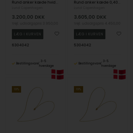
Rund anker kæde hvidguld 0,40mm 42cm 14 karat
Rund anker kæde 0,40mm 42cm 14 karat
Lund Copenhagen
Lund Copenhagen
3.200,00
DKK
3.605,00
DKK
Vejl. udsalgspris
3.950,00
Vejl. udsalgspris
4.450,00
6304042
5304042
3-5
3-5
Bestillingsvare
Bestillingsvare
hverdage
hverdage
19%
19%