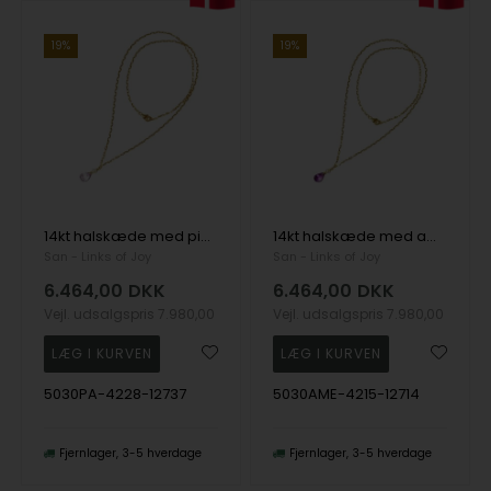
19%
19%
14kt halskæde med pink ametyst & ferskvandsperle 45 cm, fra San - Links of Joy
14kt halskæde med ametyst og ferskvandsperle 45 cm, fra San - Links of Joy
San - Links of Joy
San - Links of Joy
6.464,00
DKK
6.464,00
DKK
Vejl. udsalgspris
7.980,00
Vejl. udsalgspris
7.980,00
5030PA-4228-12737
5030AME-4215-12714
Fjernlager
3-5 hverdage
Fjernlager
3-5 hverdage