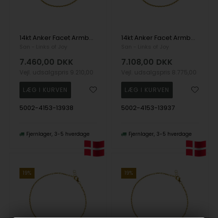
14kt Anker Facet Armbånd & Halskæde-udført i 0,5mm tråd og bredde på 1,8mm. 42cm, fra San - Links of Joy
14kt Anker Facet Armbånd & Halskæde-udført i 0,5mm tråd og bredde på 1,8mm. 40cm, fra San - Links of Joy
San - Links of Joy
San - Links of Joy
7.460,00
DKK
7.108,00
DKK
Vejl. udsalgspris
9.210,00
Vejl. udsalgspris
8.775,00
5002-4153-13938
5002-4153-13937
Fjernlager
3-5 hverdage
Fjernlager
3-5 hverdage
19%
19%