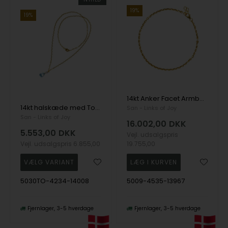
19%
19%
14kt Anker Facet Armbånd & Halskæde-udført i 0,8mm tråd og bredde på 2,95 mm 40cm, fra San - Links of Joy
14kt halskæde med Topas & Ferskvandsperle 38 cm, fra San - Links of Joy
San - Links of Joy
San - Links of Joy
16.002,00
DKK
5.553,00
DKK
Vejl. udsalgspris
Vejl. udsalgspris
6.855,00
19.755,00
5030TO-4234-14008
5009-4535-13967
Fjernlager
3-5 hverdage
Fjernlager
3-5 hverdage