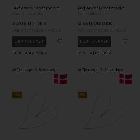
14kt Anker Facet med aflange led som Halskæde-. 50cm, fra San - Links of Joy
14kt Anker Facet med aflange led som Halskæde-. 45cm, fra San - Links of Joy
San - Links of Joy
San - Links of Joy
5.208,00
DKK
4.690,00
DKK
Vejl. udsalgspris
6.430,00
Vejl. udsalgspris
5.790,00
5005-4147-13956
5005-4147-13955
Fjernlager
3-5 hverdage
Fjernlager
3-5 hverdage
19%
19%