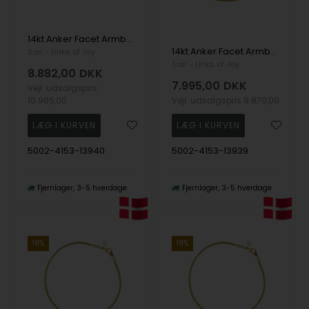
14kt Anker Facet Armbånd & Halskæde-udført i 0,5mm tråd og bredde på 1,8mm. 50cm, fra San - Links of Joy
14kt Anker Facet Armbånd & Halskæde-udført i 0,5mm tråd og bredde på 1,8mm. 45cm, fra San - Links of Joy
San - Links of Joy
San - Links of Joy
8.882,00
DKK
7.995,00
DKK
Vejl. udsalgspris
10.965,00
Vejl. udsalgspris
9.870,00
5002-4153-13940
5002-4153-13939
Fjernlager
3-5 hverdage
Fjernlager
3-5 hverdage
19%
19%