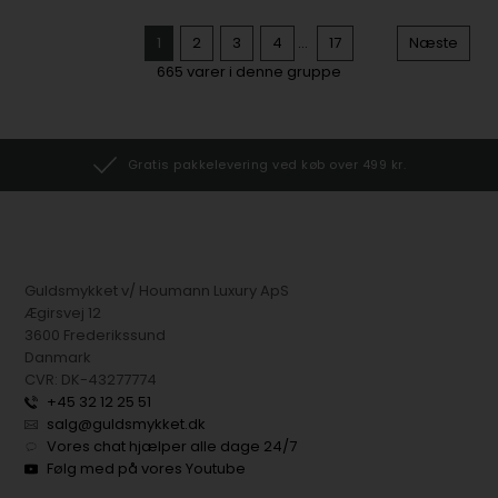
1
2
3
4
...
17
Næste
665
varer i denne gruppe
Gratis pakkelevering ved køb over 499 kr.
Guldsmykket v/ Houmann Luxury ApS
Ægirsvej 12
3600 Frederikssund
Danmark
CVR: DK-43277774
+45 32 12 25 51
salg@guldsmykket.dk
Vores chat hjælper alle dage 24/7
Følg med på vores Youtube