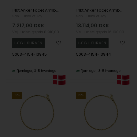
14kt Anker Facet Armbånd & Halskæde-udført i 0,6mm tråd og bredde på 2,2mm 55cm, fra San - Links of Joy
14kt Anker Facet Armbånd & Halskæde-udført i 0,6mm tråd og bredde på 2,2mm 50cm, fra San - Links of Joy
San - Links of Joy
San - Links of Joy
7.217,00
DKK
13.114,00
DKK
Vejl. udsalgspris
8.910,00
Vejl. udsalgspris
16.190,00
5003-4154-13945
5003-4154-13944
Fjernlager
3-5 hverdage
Fjernlager
3-5 hverdage
19%
19%