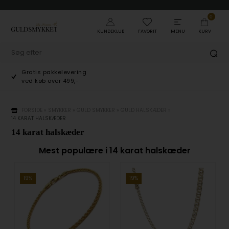
0
KUNDEKLUB
FAVORIT
MENU
KURV
Gratis pakkelevering
ved køb over 499,-
FORSIDE
»
SMYKKER
»
GULD SMYKKER
»
GULD HALSKÆDER
»
14 KARAT HALSKÆDER
14 karat halskæder
Mest populære i 14 karat halskæder
19%
19%