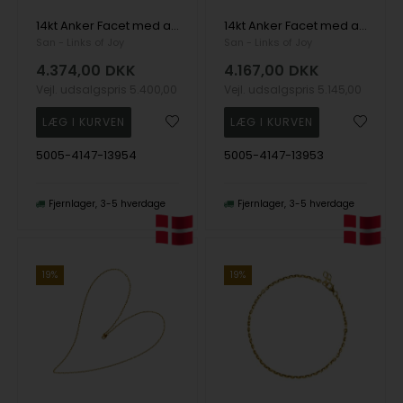
14kt Anker Facet med aflange led som Halskæde-. 42cm, fra San - Links of Joy
14kt Anker Facet med aflange led som Halskæde-. 40cm, fra San - Links of Joy
San - Links of Joy
San - Links of Joy
4.374,00
DKK
4.167,00
DKK
Vejl. udsalgspris
5.400,00
Vejl. udsalgspris
5.145,00
5005-4147-13954
5005-4147-13953
Fjernlager
3-5 hverdage
Fjernlager
3-5 hverdage
19%
19%