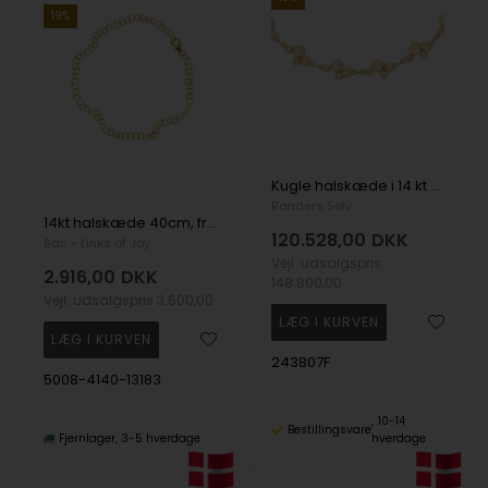
19%
Kugle halskæde i 14 kt guld, 45 cm
Randers Sølv
14kt halskæde 40cm, fra San - Links of Joy
120.528,00
DKK
San - Links of Joy
Vejl. udsalgspris
2.916,00
DKK
148.800,00
Vejl. udsalgspris
3.600,00
243807F
5008-4140-13183
10-14
Bestillingsvare
Fjernlager
3-5 hverdage
hverdage