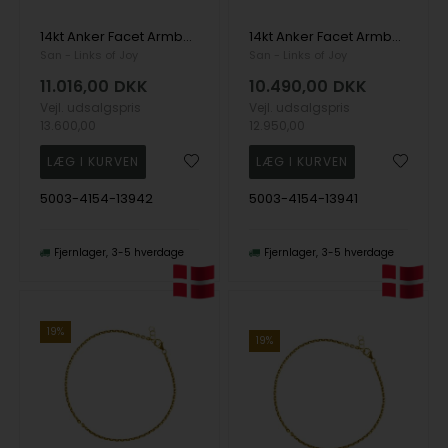
14kt Anker Facet Armbånd & Halskæde-udført i 0,6mm tråd og bredde på 2,2mm 42cm, fra San - Links of Joy
14kt Anker Facet Armbånd & Halskæde-udført i 0,6mm tråd og bredde på 2,2mm 40cm, fra San - Links of Joy
San - Links of Joy
San - Links of Joy
11.016,00
DKK
10.490,00
DKK
Vejl. udsalgspris
Vejl. udsalgspris
13.600,00
12.950,00
5003-4154-13942
5003-4154-13941
Fjernlager
3-5 hverdage
Fjernlager
3-5 hverdage
19%
19%