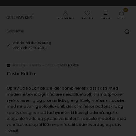
0
KUNDEKLUB
FAVORIT
MENU
KURV
Gratis pakkelevering
ved køb over 499,-
FORSIDE
»
MÆRKER
»
CASIO
»
CASIO EDIFICE
Casio Edifice
Oplev Casio Edifice ure, der kombinerer klassisk stil med
moderne teknologi. Find ure med bluetooth til smartphone-
synkronisering og præcis tidtagning. Vælg mellem modeller
med miljøvenlig solcelle-drift, der eliminerer batteriskift, og
sporty designs med tachymeter til hastighedsmåling. Fra
elegante hvide og gyldne varianter til robuste modeller med
vandtæthed op til 100m - perfekt til både hverdag og aktiv
livsstil.