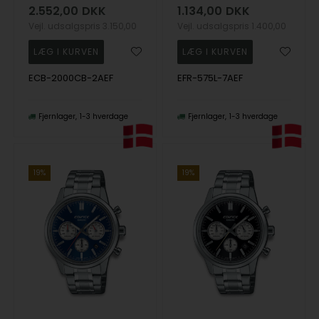
2.552,00
DKK
1.134,00
DKK
Vejl. udsalgspris
3.150,00
Vejl. udsalgspris
1.400,00
ECB-2000CB-2AEF
EFR-575L-7AEF
Fjernlager
1-3 hverdage
Fjernlager
1-3 hverdage
19%
19%