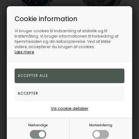
Cookie information
Vi bruger cookies til indsamling af statistik og til
EFS-S650D-2AEF, Casio Edifice EFS-S650D-2AEF Quartz Herre m/lænke
EFR-539DE-8AVUEF, Casio Edifice EFR-539DE-8AVUEF Quartz Herre m/lænke
trafikmåling. Vi bruger informationen til forbedring af
Casio
Casio
hjemmesiden og din købsoplevelse. Ved at klikke
videre, accepterer du brugen af cookies.
1.500,00
DKK
1.052,00
DKK
Læs mere
Vejl. udsalgspris
1.999,00
Vejl. udsalgspris
1.299,00
EFS-S650D-2AEF
EFR-539DE-8AVUEF
På eget lager
1-3 hverdage
Fjernlager
1-3 hverdage
Vis cookie detaljer
19%
19%
Nødvendige
Markedsføring