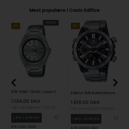
Mest populære i Casio Edifice
NYHED
19%
19%
EFB-109D-7AVEF, Casio Edifice EFB-109D-7AVEF Quartz Herre m/lænke
Edifice Stål Batteridrevet quartz Herre ur fra Casio, ECB-2000D-1AEF
1.134,00
DKK
1.619,00
DKK
Vejl. udsalgspris
1.400,00
Vejl. udsalgspris
1.999,00
EFB-109D-7AVEF
ECB-2000D-1AEF