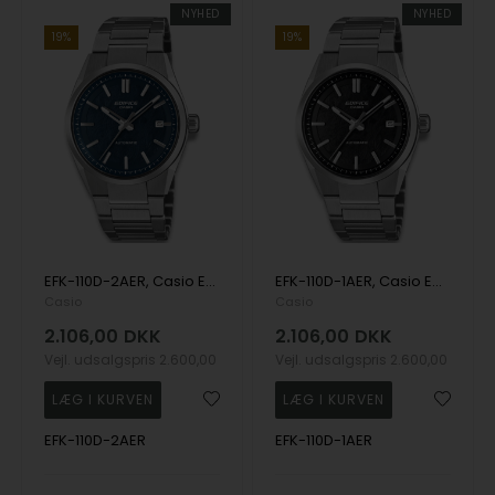
NYHED
NYHED
19%
19%
EFK-110D-2AER, Casio Edifice EFK-110D-2AER Automatik Herre m/lænke
EFK-110D-1AER, Casio Edifice EFK-110D-1AER Automatik Herre m/lænke
Casio
Casio
2.106,00
DKK
2.106,00
DKK
Vejl. udsalgspris
2.600,00
Vejl. udsalgspris
2.600,00
EFK-110D-2AER
EFK-110D-1AER