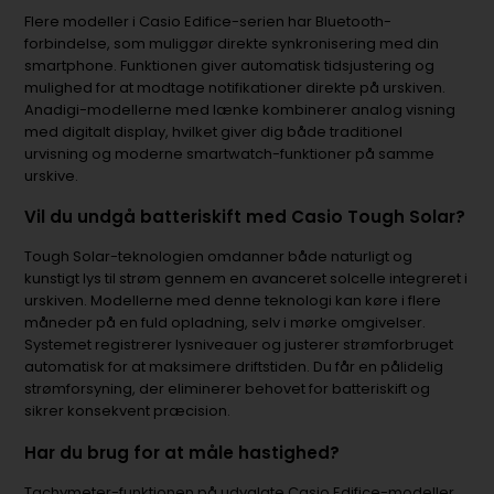
Flere modeller i Casio Edifice-serien har Bluetooth-
forbindelse, som muliggør direkte synkronisering med din
smartphone. Funktionen giver automatisk tidsjustering og
mulighed for at modtage notifikationer direkte på urskiven.
Anadigi-modellerne med lænke kombinerer analog visning
med digitalt display, hvilket giver dig både traditionel
urvisning og moderne smartwatch-funktioner på samme
urskive.
Vil du undgå batteriskift med Casio Tough Solar?
Tough Solar-teknologien omdanner både naturligt og
kunstigt lys til strøm gennem en avanceret solcelle integreret i
urskiven. Modellerne med denne teknologi kan køre i flere
måneder på en fuld opladning, selv i mørke omgivelser.
Systemet registrerer lysniveauer og justerer strømforbruget
automatisk for at maksimere driftstiden. Du får en pålidelig
strømforsyning, der eliminerer behovet for batteriskift og
sikrer konsekvent præcision.
Har du brug for at måle hastighed?
Tachymeter-funktionen på udvalgte Casio Edifice-modeller