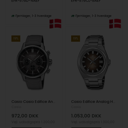
EFR-575D-4AEF
EFR-575CL-5AEF
Fjernlager
1-3 hverdage
Fjernlager
1-3 hverdage
19%
19%
Casio Casio Edifice Analog Herre ur
Casio Edifice Analog Herreur
Casio
Casio
972,00
DKK
1.053,00
DKK
Vejl. udsalgspris
1.200,00
Vejl. udsalgspris
1.300,00