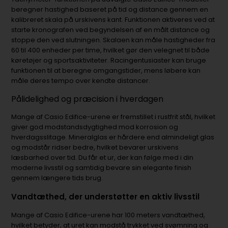
beregner hastighed baseret på tid og distance gennem en
kalibreret skala på urskivens kant. Funktionen aktiveres ved at
starte kronografen ved begyndelsen af en målt distance og
stoppe den ved slutningen. Skalaen kan måle hastigheder fra
60 til 400 enheder per time, hvilket gør den velegnet til både
køretøjer og sportsaktiviteter. Racingentusiaster kan bruge
funktionen til at beregne omgangstider, mens løbere kan
måle deres tempo over kendte distancer.
Pålidelighed og præcision i hverdagen
Mange af Casio Edifice-urene er fremstillet i rustfrit stål, hvilket
giver god modstandsdygtighed mod korrosion og
hverdagsslitage. Mineralglas er hårdere end almindeligt glas
og modstår ridser bedre, hvilket bevarer urskivens
læsbarhed over tid. Du får et ur, der kan følge med i din
moderne livsstil og samtidig bevare sin elegante finish
gennem længere tids brug.
Vandtæthed, der understøtter en aktiv livsstil
Mange af Casio Edifice-urene har 100 meters vandtæthed,
hvilket betyder, at uret kan modstå trykket ved svømning og