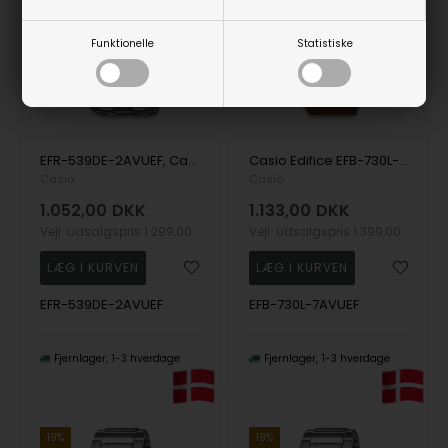
Funktionelle
Statistiske
EFR-539DE-2AVUEF, Casio Edifice EFR-539DE-2AVUEF Quartz Herre m/lænke
Casio Edifice EFB-730L-7AVUEF Quartz Herre m/rem
Casio
Casio
1.052,00
DKK
1.133,00
DKK
Vejl. udsalgspris
1.299,00
Vejl. udsalgspris
1.399,00
EFR-539DE-2AVUEF
EFB-730L-7AVUEF
Fjernlager
1-3 hverdage
Fjernlager
1-3 hverdage
19%
19%