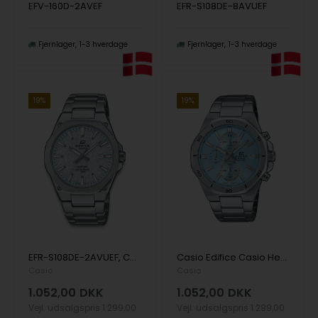
EFV-160D-2AVEF
EFR-S108DE-8AVUEF
Fjernlager
1-3 hverdage
Fjernlager
1-3 hverdage
19%
19%
EFR-S108DE-2AVUEF, Casio Edifice EFR-S108DE-2AVUEF Quartz Herre m/lænke
Casio Edifice Casio Herre ur
Casio
Casio
1.052,00
DKK
1.052,00
DKK
Vejl. udsalgspris
1.299,00
Vejl. udsalgspris
1.299,00