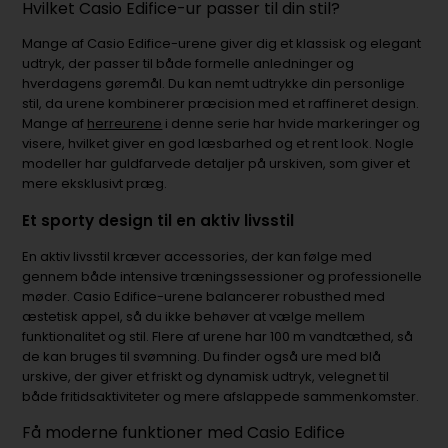
Hvilket Casio Edifice-ur passer til din stil?
Mange af Casio Edifice-urene giver dig et klassisk og elegant
udtryk, der passer til både formelle anledninger og
hverdagens gøremål. Du kan nemt udtrykke din personlige
stil, da urene kombinerer præcision med et raffineret design.
Mange af
herreurene
i denne serie har hvide markeringer og
visere, hvilket giver en god læsbarhed og et rent look. Nogle
modeller har guldfarvede detaljer på urskiven, som giver et
mere eksklusivt præg.
Et sporty design til en aktiv livsstil
En aktiv livsstil kræver accessories, der kan følge med
gennem både intensive træningssessioner og professionelle
møder. Casio Edifice-urene balancerer robusthed med
æstetisk appel, så du ikke behøver at vælge mellem
funktionalitet og stil. Flere af urene har 100 m vandtæthed, så
de kan bruges til svømning. Du finder også ure med blå
urskive, der giver et friskt og dynamisk udtryk, velegnet til
både fritidsaktiviteter og mere afslappede sammenkomster.
Få moderne funktioner med Casio Edifice