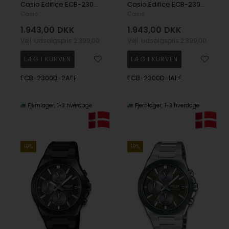
Casio Edifice ECB-2300D-2AEF Anadigi Herre m/lænke
Casio Edifice ECB-2300D-1AEF Anadigi Herre m/lænke
Casio
Casio
1.943,00
DKK
1.943,00
DKK
Vejl. udsalgspris
2.399,00
Vejl. udsalgspris
2.399,00
ECB-2300D-2AEF
ECB-2300D-1AEF
Fjernlager
1-3 hverdage
Fjernlager
1-3 hverdage
19%
19%