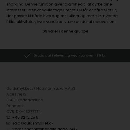
snorkling. Denne funktion giver dig frihed til at dyrke dine
interesser uden at skulle tage uret af. Du får et pålideligt ur,
der passer til både hverdagens rutiner og mere krævende
fritidsaktiviteter, hvor vand kan være en del af oplevelsen.
109
varer i denne gruppe
Gratis pakkelevering ved køb over 499 kr.
Guldsmykket v/ Houmann Luxury ApS
Ægirsvej 12
3600 Frederikssund
Danmark
CVR: DK-43277774
+45 32 12 25 51
salg@guldsmykket.dk
Vores chat hjælper alle dage 24/7