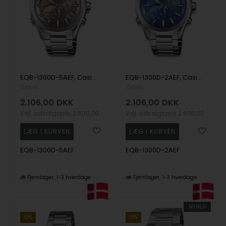
EQB-1300D-5AEF, Casio Edifice EQB-1300D-5AEF Quartz Herre m/lænke
EQB-1300D-2AEF, Casio Edifice EQB-1300D-2AEF Quartz Herre m/lænke
Casio
Casio
2.106,00
DKK
2.106,00
DKK
Vejl. udsalgspris
2.600,00
Vejl. udsalgspris
2.600,00
EQB-1300D-5AEF
EQB-1300D-2AEF
Fjernlager
1-3 hverdage
Fjernlager
1-3 hverdage
NYHED
19%
19%