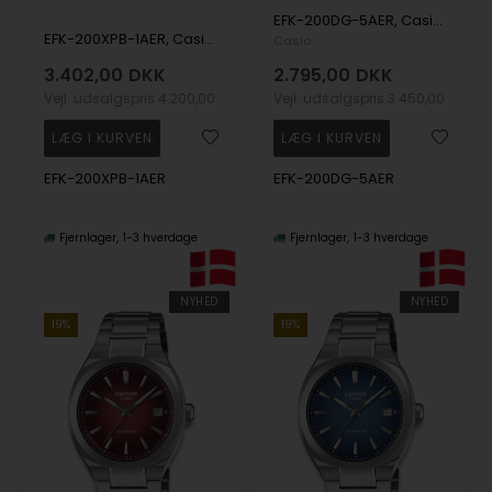
EFK-200DG-5AER, Casio Edifice EFK-200DG-5AER Automatik Herre m/lænke
EFK-200XPB-1AER, Casio Edifice EFK-200XPB-1AER Automatik Herre m/lænke
Casio
3.402,00
DKK
2.795,00
DKK
Vejl. udsalgspris
4.200,00
Vejl. udsalgspris
3.450,00
EFK-200XPB-1AER
EFK-200DG-5AER
Fjernlager
1-3 hverdage
Fjernlager
1-3 hverdage
NYHED
NYHED
19%
19%