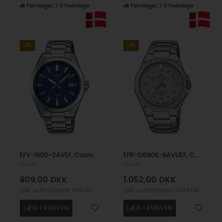
Fjernlager
1-3 hverdage
Fjernlager
1-3 hverdage
19%
19%
EFV-160D-2AVEF, Casio Edifice EFV-160D-2AVEF Quartz Herre m/lænke
EFR-S108DE-8AVUEF, Casio Edifice EFR-S108DE-8AVUEF Quartz Herre m/lænke
Casio
Casio
809,00
DKK
1.052,00
DKK
Vejl. udsalgspris
999,00
Vejl. udsalgspris
1.299,00