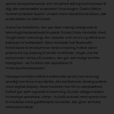
sporty designelementer som brushed stål og kontrastviser til
dig, der værdsætter præcision i hverdagen. Casio Edifice
forener præcise quartz-urværk med robust konstruktion, der
understøtter en aktiv livsstil.
Urene har funktioner, der gør dem særligt velegnede til
teknologiinteresserede brugere. Du kan finde modeller med
Tough Solar-teknologi, der oplader uret via lys og eliminerer
behovet for batteriskift. Flere modeller har Bluetooth-
forbindelse til smartphone-synkronisering, hvilket sikrer
præcis tid og adgang til smart-funktioner. Nogle ure har
tachymeter-skala på lunetten, der gør det muligt at måle
hastighed - en funktion der appellerer til
motorsportsentusiaster.
Udvalget omfatter både traditionelle quartz herreure og
anadigi herreure med lænke, der kombinerer analog urskive
med digitalt display. Flere modeller har 100 m vandtæthed,
hvilket gør dem egnede til svømning. Du kan vælge mellem
forskellige æstetiske udtryk - fra blå urskiver med sporty look
til modeller med guldfarvede accenter, der giver et mere
eksklusivt indtryk.