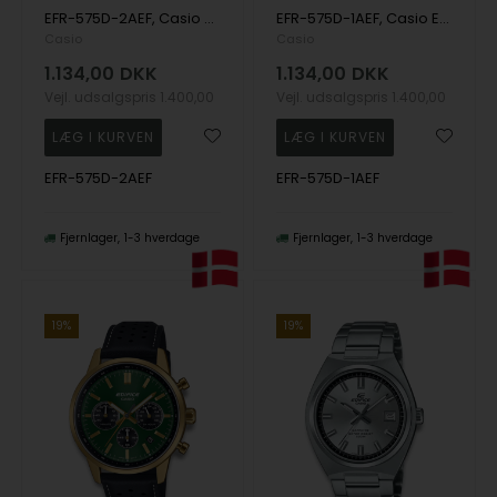
EFR-575D-2AEF, Casio Edifice EFR-575D-2AEF Quartz Herre m/lænke
EFR-575D-1AEF, Casio Edifice EFR-575D-1AEF Quartz Herre m/lænke
Casio
Casio
1.134,00
DKK
1.134,00
DKK
Vejl. udsalgspris
1.400,00
Vejl. udsalgspris
1.400,00
EFR-575D-2AEF
EFR-575D-1AEF
Fjernlager
1-3 hverdage
Fjernlager
1-3 hverdage
19%
19%