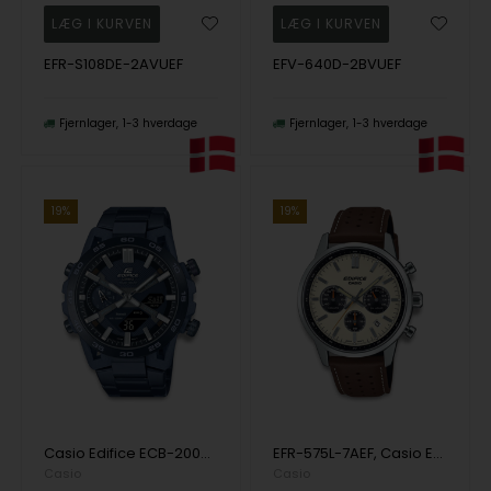
EFR-S108DE-2AVUEF
EFV-640D-2BVUEF
Fjernlager
1-3 hverdage
Fjernlager
1-3 hverdage
19%
19%
Casio Edifice ECB-2000CB-2AEF Anadigi Herre m/lænke
EFR-575L-7AEF, Casio Edifice EFR-575L-7AEF Quartz Herre m/rem
Casio
Casio