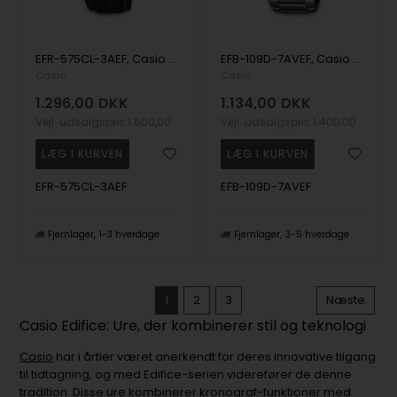
EFR-575CL-3AEF, Casio Edifice EFR-575CL-3AEF Quartz Herre m/rem
EFB-109D-7AVEF, Casio Edifice EFB-109D-7AVEF Quartz Herre m/lænke
Casio
Casio
1.296,00
DKK
1.134,00
DKK
Vejl. udsalgspris
1.600,00
Vejl. udsalgspris
1.400,00
EFR-575CL-3AEF
EFB-109D-7AVEF
Fjernlager
1-3 hverdage
Fjernlager
3-5 hverdage
1
2
3
Næste
Casio Edifice: Ure, der kombinerer stil og teknologi
Casio
har i årtier været anerkendt for deres innovative tilgang
til tidtagning, og med Edifice-serien viderefører de denne
tradition. Disse ure kombinerer kronograf-funktioner med