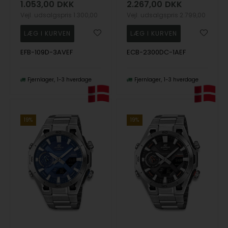
1.053,00
DKK
2.267,00
DKK
Vejl. udsalgspris
1.300,00
Vejl. udsalgspris
2.799,00
EFB-109D-3AVEF
ECB-2300DC-1AEF
Fjernlager
1-3 hverdage
Fjernlager
1-3 hverdage
19%
19%