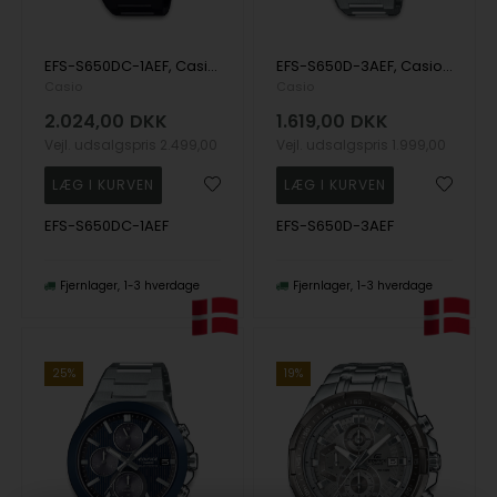
EFS-S650DC-1AEF, Casio Edifice EFS-S650DC-1AEF Quartz Herre m/lænke
EFS-S650D-3AEF, Casio Edifice EFS-S650D-3AEF Quartz Herre m/lænke
Casio
Casio
2.024,00
DKK
1.619,00
DKK
Vejl. udsalgspris
2.499,00
Vejl. udsalgspris
1.999,00
EFS-S650DC-1AEF
EFS-S650D-3AEF
Fjernlager
1-3 hverdage
Fjernlager
1-3 hverdage
25%
19%