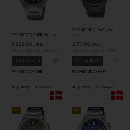
EQB-1300DC-3AEF, Casio Edifice EQB-1300DC-3AEF Quartz Herre m/lænke
EFK-200CD-1AER, Casio Edifice EFK-200CD-1AER Automatik Herre m/lænke
Casio
2.268,00
DKK
2.511,00
DKK
Vejl. udsalgspris
2.800,00
Vejl. udsalgspris
3.100,00
EFK-200CD-1AER
EQB-1300DC-3AEF
Fjernlager
1-3 hverdage
Fjernlager
1-3 hverdage
19%
19%