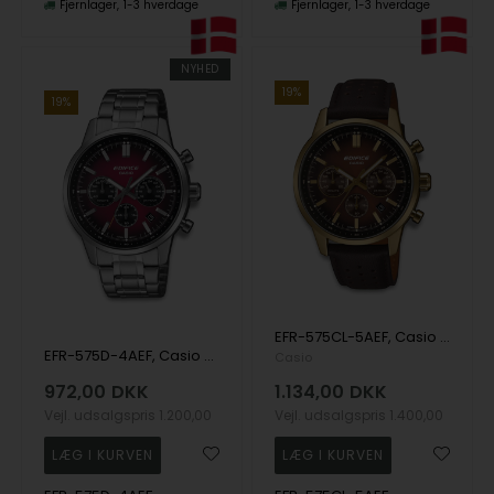
Fjernlager
1-3 hverdage
Fjernlager
1-3 hverdage
NYHED
19%
19%
EFR-575CL-5AEF, Casio Edifice EFR-575CL-5AEF Quartz Herre m/rem
EFR-575D-4AEF, Casio Edifice EFR-575D-4AEF Quartz Herre m/lænke
Casio
972,00
DKK
1.134,00
DKK
Vejl. udsalgspris
1.200,00
Vejl. udsalgspris
1.400,00