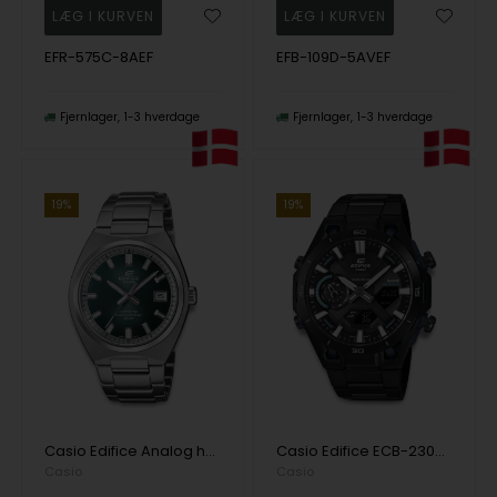
EFR-575C-8AEF
EFB-109D-5AVEF
Fjernlager
1-3 hverdage
Fjernlager
1-3 hverdage
19%
19%
Casio Edifice Analog herreur
Casio Edifice ECB-2300DC-1AEF Anadigi Herre m/lænke
Casio
Casio