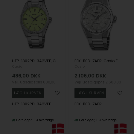
UTP-1302PD-3A2VEF, Casio Timeless UTP-1302PD-3A2VEF Quartz Herre m/lænke
EFK-110D-7AER, Casio Edifice EFK-110D-7AER Automatik Herre m/lænke
Casio
Casio
486,00
DKK
2.106,00
DKK
Vejl. udsalgspris
600,00
Vejl. udsalgspris
2.600,00
UTP-1302PD-3A2VEF
EFK-110D-7AER
Fjernlager
1-3 hverdage
Fjernlager
1-3 hverdage