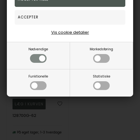
25%
Vis cookie detaljer
Nødvendige
Markedsføring
Unik ring med rå overflade fra Blicher Fuglsang
Funktionelle
Statistiske
Blicher Fuglsang
1.465,00
DKK
128700G-62
På eget lager
1-3 hverdage