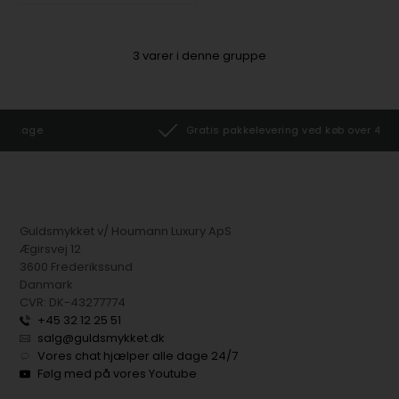
3
varer i denne gruppe
Gratis pakkelevering ved køb over 499 kr.
Guldsmykket v/ Houmann Luxury ApS
Ægirsvej 12
3600 Frederikssund
Danmark
CVR: DK-43277774
+45 32 12 25 51
salg@guldsmykket.dk
Vores chat hjælper alle dage 24/7
Følg med på vores Youtube