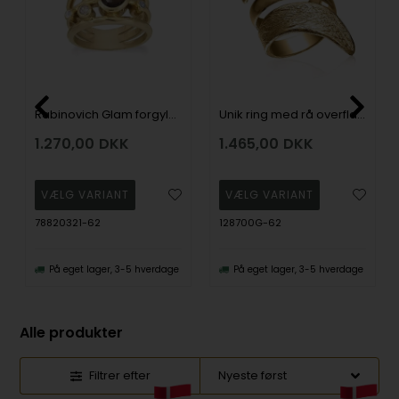
Rabinovich Glam forgyldt fingerring med Røgkvarts, Sky Blue Topas, rosenkvarts, turmalin og topas, Ringmål 62
Unik ring med rå overflade fra Blicher Fuglsang
1.270,00
DKK
1.465,00
DKK
78820321-62
128700G-62
På eget lager, 3-5 hverdage
På eget lager, 3-5 hverdage
Alle produkter
Filtrer efter