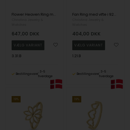
Flower Heaven Ring med 5 detaljeret blomster i 925 forgyldt sølv
Fan Ring med vifte i 925 forgyldt sølv
Christina Jewelry &
Christina Jewelry &
Watches
Watches
647,00
DKK
404,00
DKK
3.31.B
1.21.B
3-5
3-5
Bestillingsvare
Bestillingsvare
hverdage
hverdage
19%
19%