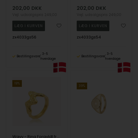
202,00
DKK
202,00
DKK
Vejl. udsalgspris
249,00
Vejl. udsalgspris
249,00
zx4033gs56
zx4033gs54
3-5
3-5
Bestillingsvare
Bestillingsvare
hverdage
hverdage
19%
39%
Wavy - Ring Forgyldt fra Sistie Copenhagen