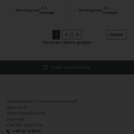
3-5
3-5
Bestillingsvare
Bestillingsvare
hverdage
hverdage
1
2
3
Næste
103
varer i denne gruppe
Ombyt og returner her
Guldsmykket v/ Houmann Luxury ApS
Ægirsvej 12
3600 Frederikssund
Danmark
CVR: DK-43277774
+45 32 12 25 51