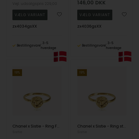
146,00
DKK
Vejl. udsalgspris
229,00
zx4034gsXX
zx4036gsXX
3-5
3-5
Bestillingsvare
Bestillingsvare
hverdage
hverdage
19%
19%
Chanel x Sistie - Ring Forgyldt fra Sistie Copenhagen
Chanel x Sistie - Ring str. 56 Forgyldt fra Sistie Copenhagen
Sistie
Sistie