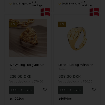
3-5
3-5
Bestillingsvare
Bestillingsvare
hverdage
hverdage
19%
19%
Wavy Ring I forgyldt rustfrit stål - Xenia x Sistie 2nd
Sistie - Sol og måne ring I forgyldt sølv (justerbar)
Sistie
Sistie
226,00
DKK
608,00
DKK
Vejl. udsalgspris
279,00
Vejl. udsalgspris
750,00
zx4002gs
z4054gs