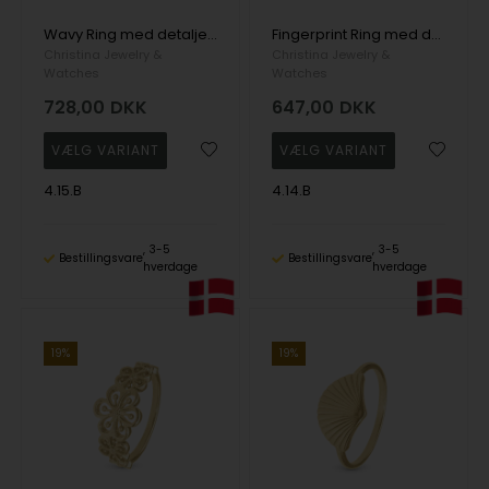
Wavy Ring med detaljeret bølje aftryk i 925 forgyldt sølv
Fingerprint Ring med detaljeret finger aftryk i 925 forgyldt sølv
Christina Jewelry &
Christina Jewelry &
Watches
Watches
728,00
DKK
647,00
DKK
4.15.B
4.14.B
3-5
3-5
Bestillingsvare
Bestillingsvare
hverdage
hverdage
19%
19%