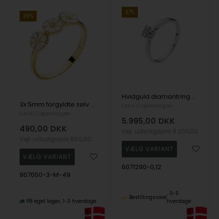
27%
25%
Hvidguld diamantring med 4 diamanter, 0,12 ct W/SI
3x 5mm forgyldte sølv Margueritter, fingerring fra Lund Copenhagen str. 49
Lund Copenhagen
Lund Copenhagen
5.995,00
DKK
490,00
DKK
Vejl. udsalgspris
8.200,00
Vejl. udsalgspris
650,00
6071290-0,12
907050-3-M-49
3-5
Bestillingsvare
På eget lager
1-3 hverdage
hverdage