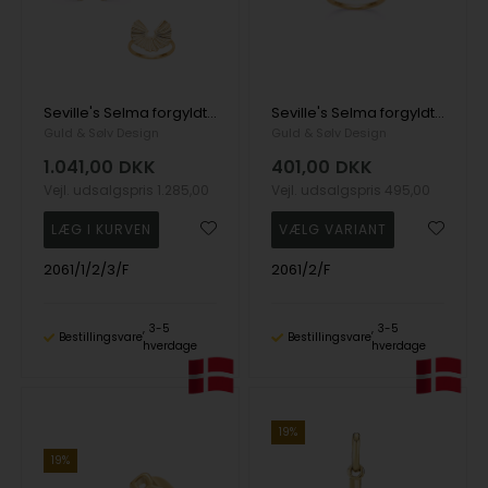
Seville's Selma forgyldt smykkesæt, 3 stk
Seville's Selma forgyldt fingerring, Ø 17 mm
Guld & Sølv Design
Guld & Sølv Design
1.041,00
DKK
401,00
DKK
Vejl. udsalgspris
1.285,00
Vejl. udsalgspris
495,00
2061/1/2/3/F
2061/2/F
3-5
3-5
Bestillingsvare
Bestillingsvare
hverdage
hverdage
19%
19%