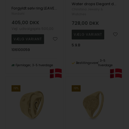
Water drops Elegant dråbering, der slynger sig i 925 forgyldt sølv
Forgyldt sølv ring LEAVES52 str. 50-60, fra Nordahl
Christina Jewelry &
Nordahl
Watches
405,00
DKK
728,00
DKK
Vejl. udsalgspris
500,00
5.9.B
106100059
3-5
Bestillingsvare
Fjernlager
3-5 hverdage
hverdage
19%
19%