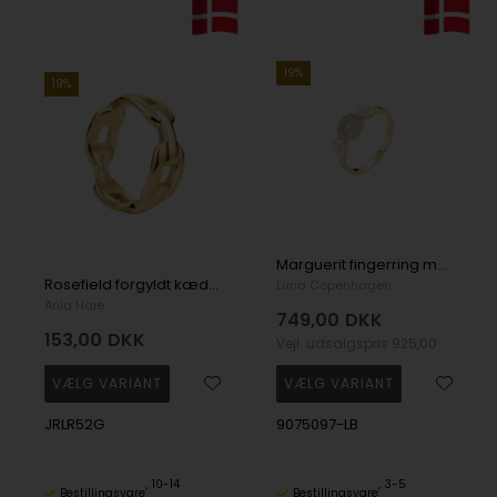
19%
19%
Marguerit fingerring med lyseblå emalje
Rosefield forgyldt kædering
Lund Copenhagen
Ania Haie
749,00
DKK
153,00
DKK
Vejl. udsalgspris
925,00
JRLR52G
9075097-LB
10-14
3-5
Bestillingsvare
Bestillingsvare