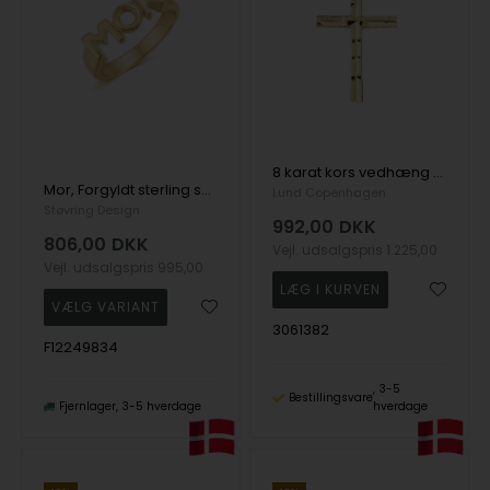
8 karat kors vedhæng med skåret effekter, 15 x 11 mm
Mor, Forgyldt sterling sølv fingerring
Lund Copenhagen
Støvring Design
992,00
DKK
806,00
DKK
Vejl. udsalgspris
1.225,00
Vejl. udsalgspris
995,00
3061382
F12249834
3-5
Bestillingsvare
Fjernlager
3-5 hverdage
hverdage