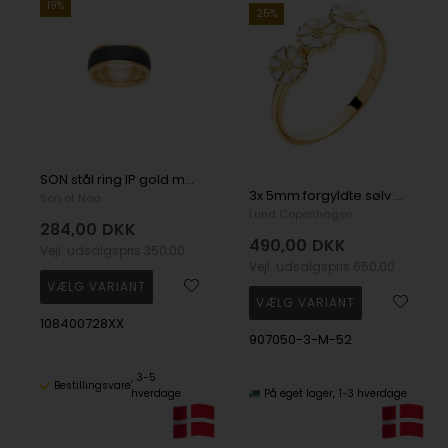
19%
25%
SON stål ring IP gold med carbon eye str. 56-70, fra Son of Noa
3x 5mm forgyldte sølv Margueritter, fingerring fra Lund Copenhagen str. 52
Son of Noa
Lund Copenhagen
284,00
DKK
490,00
DKK
Vejl. udsalgspris
350,00
Vejl. udsalgspris
650,00
108400728XX
907050-3-M-52
3-5
Bestillingsvare
hverdage
På eget lager
1-3 hverdage