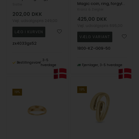
Magic coin, ring, forgyldt sølv, fra Kranz & Ziegler
Sistie
Kranz & Ziegler
202,00
DKK
425,00
DKK
Vejl. udsalgspris
249,00
Vejl. udsalgspris
695,00
zx4033gs52
1800-KZ-G09-50
3-5
Bestillingsvare
hverdage
Fjernlager
3-5 hverdage
19%
19%