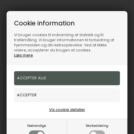
Simple Flower Ring med stor blomst i 925 forgyldt sølv
Dancing Love Ring med hjerter i 925 forgyldt sølv
Cookie information
Christina Jewelry &
Christina Jewelry &
Watches
Watches
Vi bruger cookies til indsamling af statistik og til
445,00
DKK
364,00
DKK
trafikmåling. Vi bruger informationen til forbedring af
hjemmesiden og din købsoplevelse. Ved at klikke
videre, accepterer du brugen af cookies.
Læs mere
1.20.B
1.19.B
3-5
3-5
Bestillingsvare
Bestillingsvare
hverdage
hverdage
19%
19%
Vis cookie detaljer
Nødvendige
Markedsføring