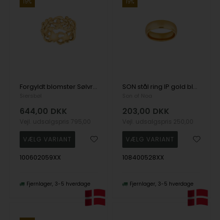
19%
19%
Forgyldt blomster Sølvring med matte og blanke effekter
SON stål ring IP gold blank str. 50-70, fra Son of Noa
Siersbøl
Son of Noa
644,00
DKK
203,00
DKK
Vejl. udsalgspris
795,00
Vejl. udsalgspris
250,00
100602059XX
108400528XX
Fjernlager
3-5 hverdage
Fjernlager
3-5 hverdage