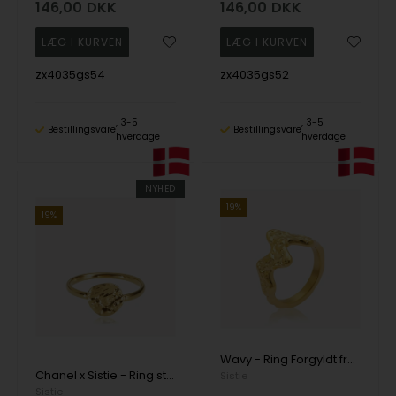
146,00
DKK
146,00
DKK
zx4035gs54
zx4035gs52
3-5
3-5
Bestillingsvare
Bestillingsvare
hverdage
hverdage
NYHED
19%
19%
Wavy - Ring Forgyldt fra Sistie Copenhagen
Chanel x Sistie - Ring str. 50 Forgyldt fra Sistie Copenhagen
Sistie
Sistie