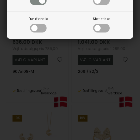
Funktionelle
Statistiske
Marguerit ring filigran 7,5+5 mm forgyldt sølv
Seville's Selma sølv smykkesæt, 3 stk
Lund Copenhagen
Guld & Sølv Design
636,00
DKK
1.041,00
DKK
Vejl. udsalgspris
785,00
Vejl. udsalgspris
1.285,00
9075108-M
2061/1/2/3
3-5
3-5
Bestillingsvare
Bestillingsvare
hverdage
hverdage
19%
19%