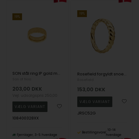
19%
19%
SON stål ring IP gold med hamret overflade str. 50-70, fra Son of Noa
Rosefield forgyldt snoet ring
Son of Noa
Rosefield
203,00
DKK
153,00
DKK
Vejl. udsalgspris
250,00
JRSC52G
108400328XX
10-14
Bestillingsvare
Fjernlager
3-5 hverdage
hverdage