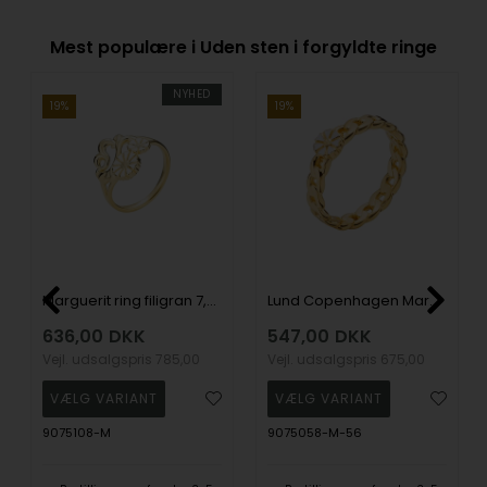
Mest populære i Uden sten i forgyldte ringe
NYHED
19%
19%
Marguerit ring filigran 7,5+5 mm forgyldt sølv
Lund Copenhagen Marguerit ring 24 kt. Forgyldt
636,00
DKK
547,00
DKK
Vejl. udsalgspris
785,00
Vejl. udsalgspris
675,00
9075108-M
9075058-M-56