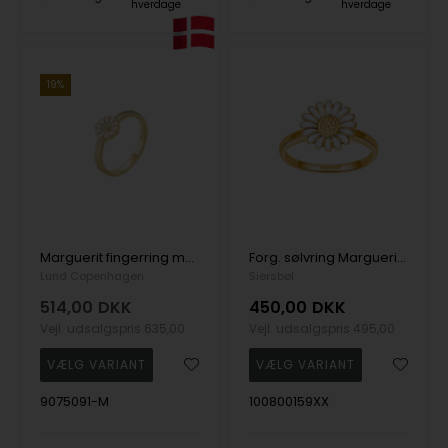
hverdage
hverdage
19%
Marguerit fingerring med flettet mønster
Forg. sølvring Marguerit 10mm, fra Siersbøl ringmål 48-60
Lund Copenhagen
Siersbøl
514,00
DKK
450,00
DKK
Vejl. udsalgspris
635,00
Vejl. udsalgspris
495,00
9075091-M
100800159XX