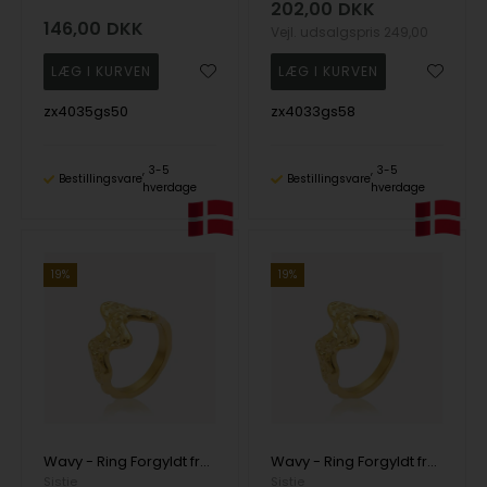
202,00
DKK
146,00
DKK
Vejl. udsalgspris
249,00
zx4035gs50
zx4033gs58
3-5
3-5
Bestillingsvare
Bestillingsvare
hverdage
hverdage
19%
19%
Wavy - Ring Forgyldt fra Sistie Copenhagen
Wavy - Ring Forgyldt fra Sistie Copenhagen
Sistie
Sistie