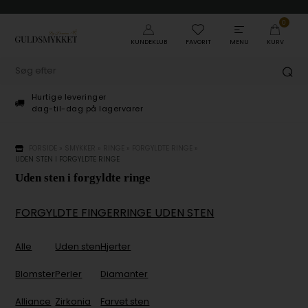
0
KUNDEKLUB
FAVORIT
MENU
KURV
Hurtige leveringer
E
dag-til-dag på lagervarer
K
FORSIDE
»
SMYKKER
»
RINGE
»
FORGYLDTE RINGE
»
UDEN STEN I FORGYLDTE RINGE
Uden sten i forgyldte ringe
FORGYLDTE FINGERRINGE UDEN STEN
Alle
Uden sten
Hjerter
Blomster
Perler
Diamanter
Alliance
Zirkonia
Farvet sten