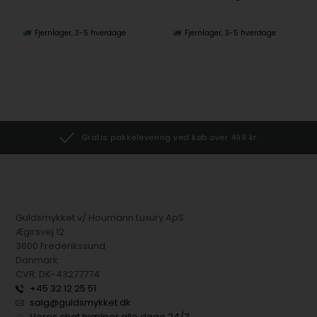
Fjernlager, 3-5 hverdage
Fjernlager, 3-5 hverdage
Gratis pakkelevering ved køb over 499 kr.
Guldsmykket v/ Houmann Luxury ApS
Ægirsvej 12
3600 Frederikssund
Danmark
CVR: DK-43277774
+45 32 12 25 51
salg@guldsmykket.dk
Vores chat hjælper alle dage 24/7