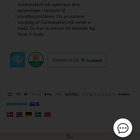
Guldsmykket må opbevare dine
oplysninger i henhold til
privatlivspolitikken. Du accepterer
samtidig at Guldsmykket må sende e-
mails. Du kan til enhver tid afmelde dig
disse e-mails.