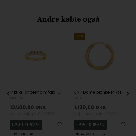
Andre købte også
20%
14kt. alliancering m/dia. 5 x 0,05 W/SI, fra Siersbøl
BNH Dame blanke 14 kt rødguld Øre creol, Ø 20 mm x 2,5 mm (KUN 1 stk.)
Siersbøl
BNH
13.500,00
DKK
1.180,00
DKK
Vejl. udsalgspris
14.995,00
Vejl. udsalgspris
1.475,00
10105030500
CR1425020-single