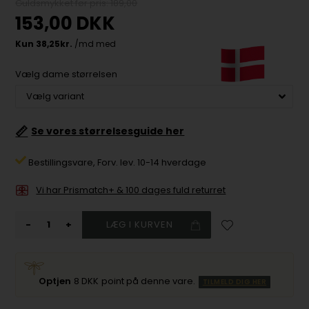
Guldsmykket før pris: 189,00
153,00
DKK
Vælg dame størrelsen
📏
Se vores størrelsesguide her
Bestillingsvare,
Forv. lev. 10-14 hverdage
Vi har Prismatch+ & 100 dages fuld returret
-
+
Optjen
8 DKK
point på denne vare.
TILMELD DIG HER