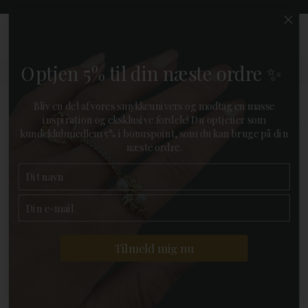
0
KUNDEKLUB
FAVORIT
MENU
KURV
Optjen 5% til din næste ordre ✨
Gratis pakkelevering
Bliv en del af vores smykkeunivers og modtag en masse
ved køb over 499,-
inspiration og eksklusive fordele! Du optjener som
kundeklubmedlem 5% i bonuspoint, som du kan bruge på din
næste ordre.
FORSIDE
»
MÆRKER
»
ROSEFIELD
»
ROSEFIELD SMYKKER
TILBAGE
19%
Tilmeld mig nu