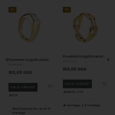
19%
19%
Rosefield forgyldt kædering
Rosefield forgyldt oktavisk ring med zirkonia
Ania Haie
Rosefield
153,00
DKK
153,00
DKK
JRLR52G-J772
JROZ5
Fjernlager, 3-5 hverdage
Bestillingsvare forv. lev 10-14
hverdage