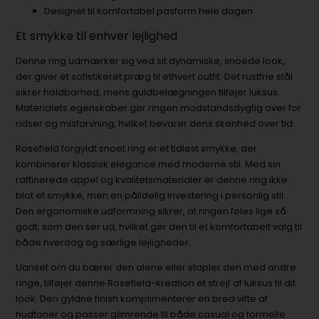
Designet til komfortabel pasform hele dagen
Et smykke til enhver lejlighed
Denne ring udmærker sig ved sit dynamiske, snoede look,
der giver et sofistikeret præg til ethvert outfit. Det rustfrie stål
sikrer holdbarhed, mens guldbelægningen tilføjer luksus.
Materialets egenskaber gør ringen modstandsdygtig over for
ridser og misfarvning, hvilket bevarer dens skønhed over tid.
Rosefield forgyldt snoet ring er et tidløst smykke, der
kombinerer klassisk elegance med moderne stil. Med sin
raffinerede appel og kvalitetsmaterialer er denne ring ikke
blot et smykke, men en pålidelig investering i personlig stil.
Den ergonomiske udformning sikrer, at ringen føles lige så
godt, som den ser ud, hvilket gør den til et komfortabelt valg til
både hverdag og særlige lejligheder.
Uanset om du bærer den alene eller stapler den med andre
ringe, tilføjer denne Rosefield-kreation et strejf af luksus til dit
look. Den gyldne finish komplimenterer en bred vifte af
hudtoner og passer glimrende til både casual og formelle