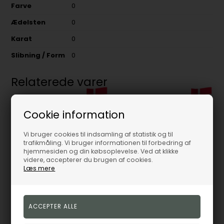
Farve
0
Ædelsten
0
Karat
0
Slibning / Form
0
Relaterede varer
Cookie information
26%
19%
Vi bruger cookies til indsamling af statistik og til
trafikmåling. Vi bruger informationen til forbedring af
hjemmesiden og din købsoplevelse. Ved at klikke
videre, accepterer du brugen af cookies.
Læs mere
Rosefield forgyldt oktavisk ring med zirkonia
Rosefield forgyldt kædering