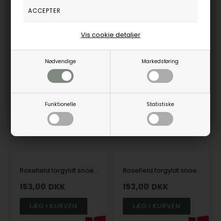
140,00
DKK
153,00
DKK
LÆG I KURVEN
LÆG I KURVEN
Vis cookie detaljer
Nødvendige
Markedsføring
19%
19%
Funktionelle
Statistiske
Rosefield forgyldt snoet ring
Rosefield forgyldt snoet ring
153,00
DKK
153,00
DKK
LÆG I KURVEN
LÆG I KURVEN