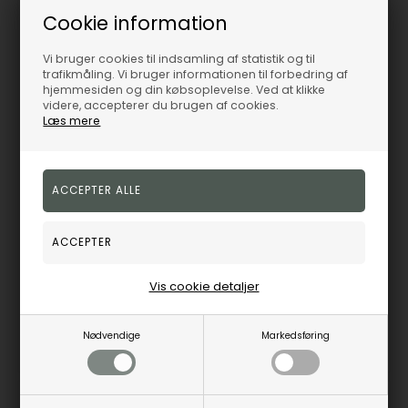
26%
Cookie information
Vi bruger cookies til indsamling af statistik og til
trafikmåling. Vi bruger informationen til forbedring af
hjemmesiden og din købsoplevelse. Ved at klikke
videre, accepterer du brugen af cookies.
Læs mere
Broche i sterling sølv fra Lund Copenhagen
Broche i sterling sølv fra Lund Copenhagen
Lund Copenhagen
Lund Copenhagen
1.033,00
DKK
999,00
DKK
Vejl. udsalgspris
1.275,00
Vejl. udsalgspris
1.350,00
9041369
Vis cookie detaljer
9041380
3-5
Nødvendige
Markedsføring
Bestillingsvare
hverdage
På eget lager
1-3 hverdage