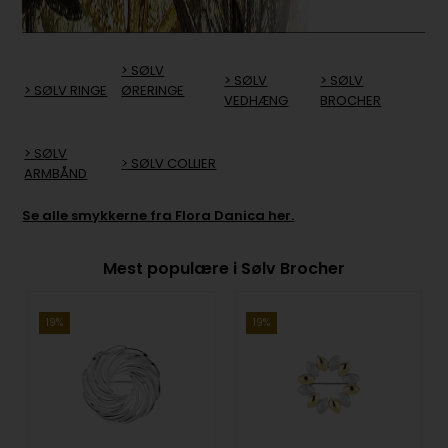
> SØLV
> SØLV
> SØLV
> SØLV RINGE
ØRERINGE
VEDHÆNG
BROCHER
> SØLV
> SØLV COLLIER
ARMBÅND
Se alle smykkerne fra Flora Danica her.
Mest populære i Sølv Brocher
19%
19%