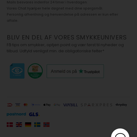
Mails besvares indenfor 24 timer i hverdagen.
Vores Chat hjælper hele døgnet med dine spørgsmål.
Personlig afhentning og henvendelse på adressen er kun efter
aftale.
BLIV EN DEL AF VORES SMYKKEUNIVERS
Få tips om smykker, optjen point og vær først til nyheder og
tilbud. Udfyld venligst min. de obligatoriske felter*