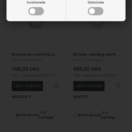
Funktionelle
Statistiske
19%
19%
Broche i bi-color fra Lund Copenhagen
Broche i sterling sølv fra Lund Copenhagen
Lund Copenhagen
Lund Copenhagen
798,00
DKK
689,00
DKK
Vejl. udsalgspris
985,00
Vejl. udsalgspris
850,00
9041372-F
9041371
3-5
3-5
Bestillingsvare
Bestillingsvare
hverdage
hverdage