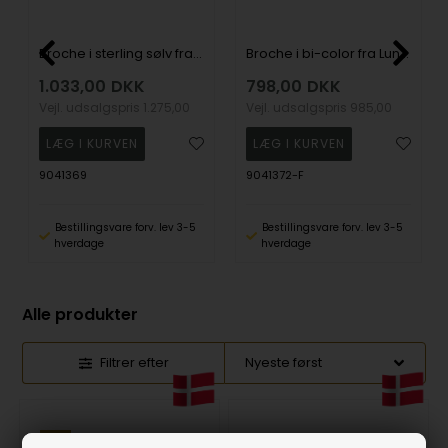
Broche i sterling sølv fra Lund Copenhagen
Broche i bi-color fra Lund Copenhagen
1.033,00
DKK
798,00
DKK
Vejl. udsalgspris
1.275,00
Vejl. udsalgspris
985,00
9041369
9041372-F
Bestillingsvare forv. lev 3-5
Bestillingsvare forv. lev 3-5
hverdage
hverdage
Alle produkter
Filtrer efter
19%