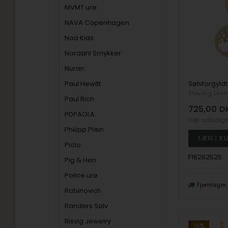
MVMT ure
NAVA Copenhagen
Noa Kids
Nordahl Smykker
Nuran
Paul Hewitt
Støvring Desi
Paul Rich
725,00
D
PDPAOLA
Vejl. udsalg
Philipp Plein
Picto
F16262525
Pig & Hen
Police ure
Fjernlager
Rabinovich
Randers Sølv
Risvig Jewelry
19%