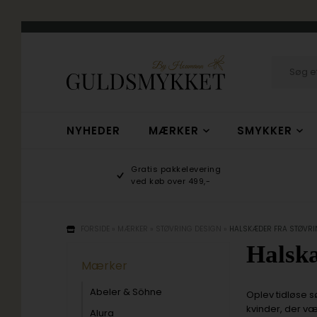
NYHEDER
MÆRKER
SMYKKER
hop
Gratis pakkelevering
/10
ved køb over 499,-
FORSIDE
»
MÆRKER
»
STØVRING DESIGN
»
HALSKÆDER FRA STØVRI
Halskæ
Mærker
Abeler & Söhne
Oplev tidløse s
kvinder, der v
Alura