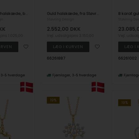
Sølv slange halskæde, bredde 1,6 og længde 60 cm
Guld halskæde, fra Støvring Design
gn
Støvring Design
Støvring De
KK
2.552,00
DKK
23.085,
spris
1.025,00
Vejl. udsalgspris
3.150,00
Vejl. udsa
66261887
66261002
3-5 hverdage
Fjernlager
3-5 hverdage
Fjernlag
19%
19%