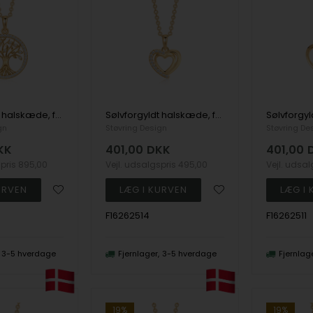
Sølvforgyldt halskæde, fra Støvring Design
Sølvforgyldt halskæde, fra Støvring Design
gn
Støvring Design
Støvring De
KK
401,00
DKK
401,00
spris
895,00
Vejl. udsalgspris
495,00
Vejl. udsa
F16262514
F16262511
3-5 hverdage
Fjernlager
3-5 hverdage
Fjernlag
19%
19%