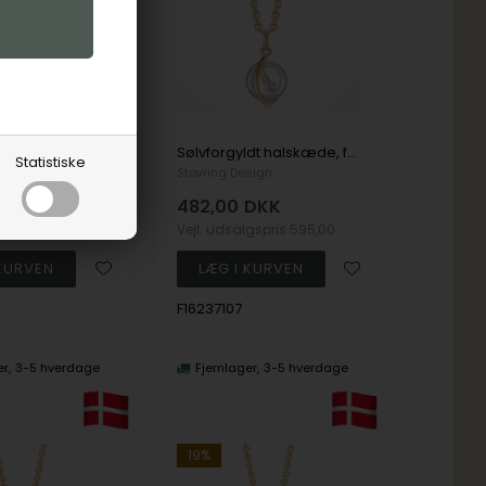
Sølv halskæde, fra Støvring Design
Sølvforgyldt halskæde, fra Støvring Design
Statistiske
sign
Støvring Design
DKK
482,00
DKK
lgspris
495,00
Vejl. udsalgspris
595,00
F16237107
er
3-5 hverdage
Fjernlager
3-5 hverdage
19%