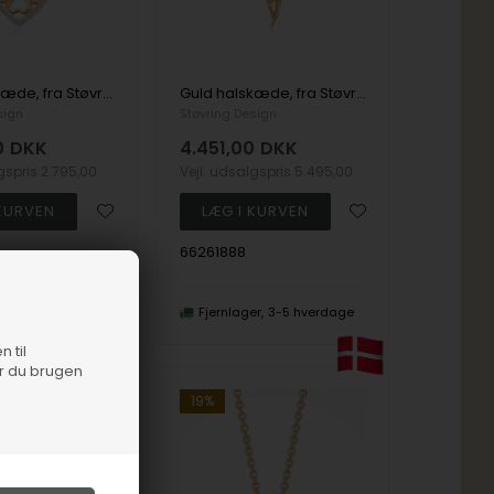
Guld halskæde, fra Støvring Design
Guld halskæde, fra Støvring Design
sign
Støvring Design
0
DKK
4.451,00
DKK
lgspris
2.795,00
Vejl. udsalgspris
5.495,00
66261888
er
3-5 hverdage
Fjernlager
3-5 hverdage
n til
er du brugen
19%