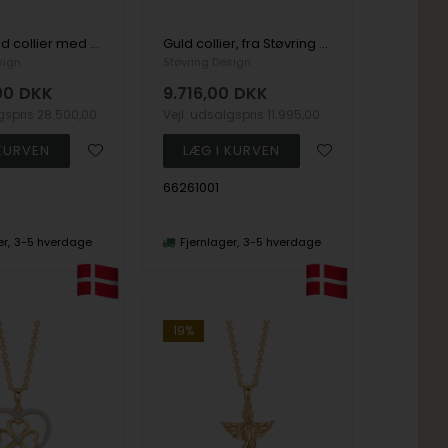
8 karat guld collier med zirkonia, 45 cm
Guld collier, fra Støvring Design
sign
Støvring Design
00
DKK
9.716,00
DKK
lgspris
28.500,00
Vejl. udsalgspris
11.995,00
66261001
er
3-5 hverdage
Fjernlager
3-5 hverdage
19%