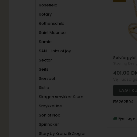
Rosefield
Rotary
Rothenschild
Saint Maurice
Samie
SAN - links of joy
Sector
Støvring Desi
Seits
401,00
D
Siersbøl
Vejl. udsalg
Sistie
Skagen smykker & ure
F16262504
SmykkeLine
Son of Noa
Fjernlager
Spinnaker
Story by Kranz & Ziegler