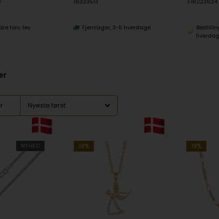
0
16333513
F16223624
are forv. lev
Fjernlager, 3-5 hverdage
Bestilli
hverda
er
er
NYHED
19%
19%