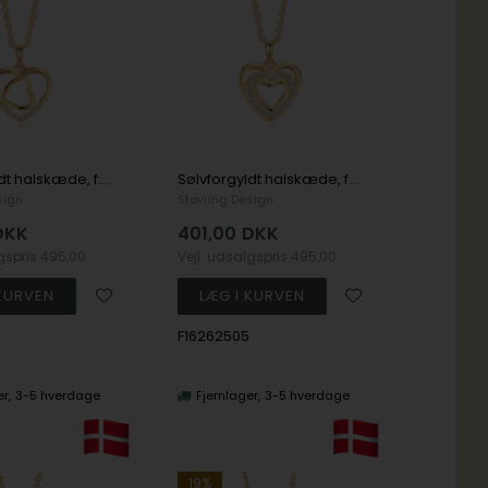
Sølvforgyldt halskæde, fra Støvring Design
Sølvforgyldt halskæde, fra Støvring Design
sign
Støvring Design
DKK
401,00
DKK
lgspris
495,00
Vejl. udsalgspris
495,00
F16262505
er
3-5 hverdage
Fjernlager
3-5 hverdage
19%