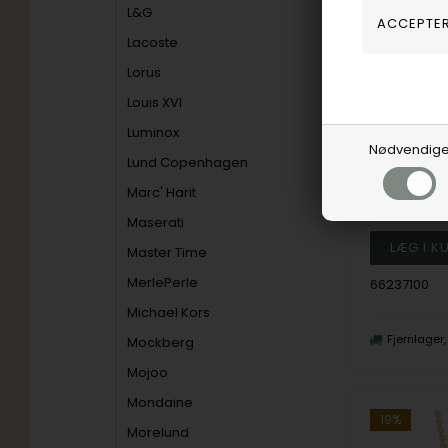
L&G
Lacoste
Lorus
Louis XVI
Luminox
Nødvendig
Støvring Desi
Lund Copenhagen
1.985,00
Marc' Harit
Vejl. udsalg
Maserati
Master Time
MerlePerle
66237100
Michael Kors
Fjernlager
Mockberg
Mojoo
Mondaine
19%
Morelund