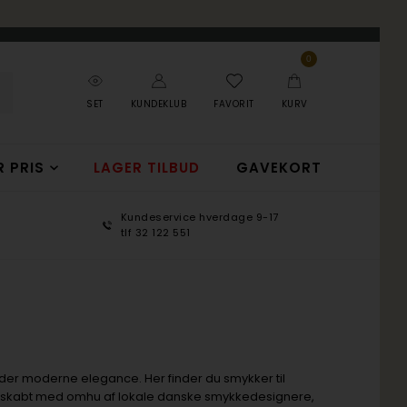
0
SET
KUNDEKLUB
FAVORIT
KURV
R PRIS
LAGER TILBUD
GAVEKORT
Kundeservice hverdage 9-17
100 d
tlf 32 122 551
365 d
øder moderne elegance. Her finder du smykker til
r skabt med omhu af lokale danske smykkedesignere,