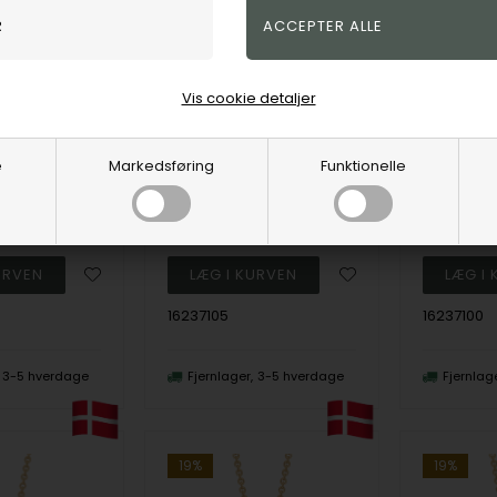
Vis cookie detaljer
Guld halskæde, fra Støvring Design
Sølv halskæde, fra Støvring Design
e
Markedsføring
Funktionelle
gn
Støvring Design
Støvring De
DKK
401,00
DKK
401,00
spris
2.450,00
Vejl. udsalgspris
495,00
Vejl. udsa
16237105
16237100
3-5 hverdage
Fjernlager
3-5 hverdage
Fjernlag
19%
19%