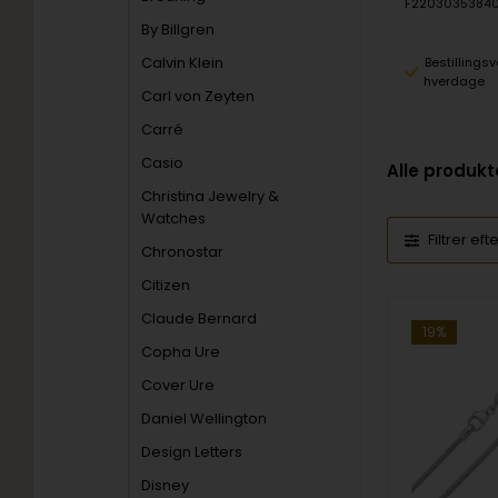
16254043
F2203035384
By Billgren
Calvin Klein
5 hverdage
Fjernlager, 3-5 hverdage
Bestillingsv
hverdage
Carl von Zeyten
Carré
Casio
Alle produkt
Christina Jewelry &
Watches
Filtrer eft
Chronostar
Citizen
Claude Bernard
19%
Copha Ure
Cover Ure
Daniel Wellington
Design Letters
Disney