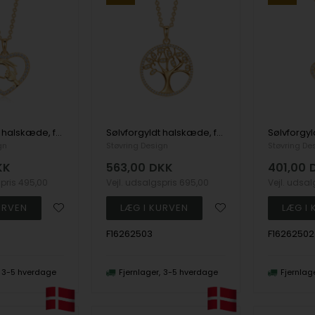
Sølvforgyldt halskæde, fra Støvring Design
Sølvforgyldt halskæde, fra Støvring Design
gn
Støvring Design
Støvring De
KK
563,00
DKK
401,00
spris
495,00
Vejl. udsalgspris
695,00
Vejl. udsa
F16262503
F16262502
3-5 hverdage
Fjernlager
3-5 hverdage
Fjernlag