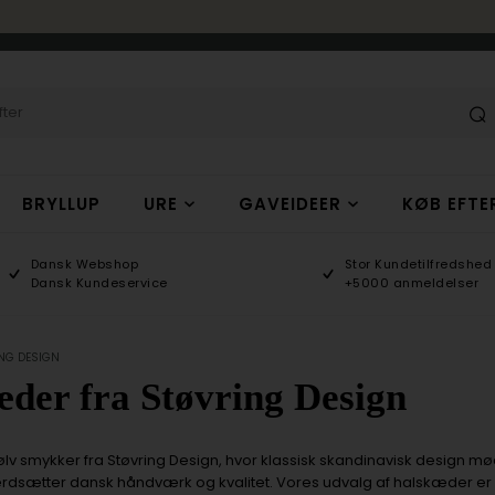
BRYLLUP
URE
GAVEIDEER
KØB EFTE
Dansk Webshop
Stor Kundetilfredshed
Dansk Kundeservice
+5000 anmeldelser
NG DESIGN
der fra Støvring Design
ølv smykker fra Støvring Design, hvor klassisk skandinavisk design m
ærdsætter dansk håndværk og kvalitet. Vores udvalg af halskæder e