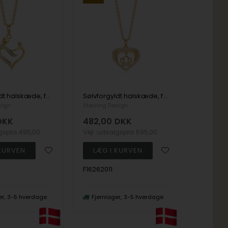
Sølvforgyldt halskæde, fra Støvring Design
Sølvforgyldt halskæde, fra Støvring Design
sign
Støvring Design
DKK
482,00
DKK
lgspris
495,00
Vejl. udsalgspris
595,00
F16262011
er
3-5 hverdage
Fjernlager
3-5 hverdage