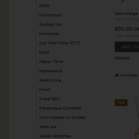
DKNY
Dot aarhus
Støvring Desi
Dunlop Ure
830,00
D
Earnshaw
Vejl. udsalg
Eco Tech Time (ETT)
Edox
1516060
Faber-TIme
Fablewood
Fjernlager
Festina ure
Fossil
Frank 1967
19%
Frederique Constant
From Soldier To Soldier
Gant ure
Guess Watches