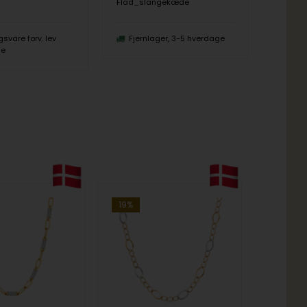
Flad_slangekæde
162378
ngsvare forv. lev
Fjernlager, 3-5 hverdage
Fjer
ge
19%