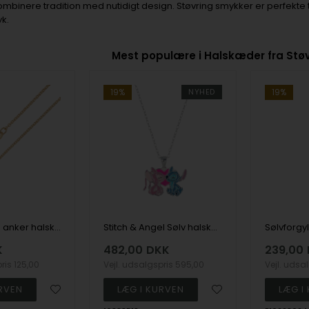
kombinere tradition med nutidigt design. Støvring smykker er perfekt
yk.
Mest populære i Halskæder fra Støv
19%
NYHED
19%
Forgyldt rund anker halskæde 0,30 / ca bredde 1,3 mm (justerbar) 35-38-40 cm fra Støvring Design
Stitch & Angel Sølv halskæde, fra Disney - Lilo og Stitch
K
482,00
DKK
239,00
pris
125,00
Vejl. udsalgspris
595,00
Vejl. udsa