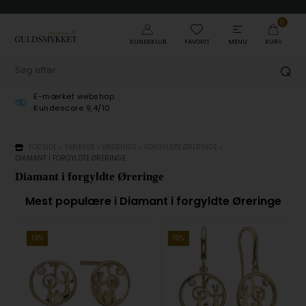
0
KUNDEKLUB
FAVORIT
MENU
KURV
E-mærket webshop
Kundescore 9,4/10
FORSIDE
»
SMYKKER
»
ØRERINGE
»
FORGYLDTE ØRERINGE
»
DIAMANT I FORGYLDTE ØRERINGE
Diamant i forgyldte Øreringe
Mest populære i Diamant i forgyldte Øreringe
19%
19%