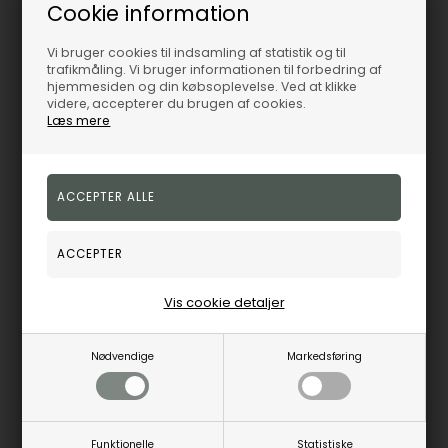
19%
19%
Cookie information
Vi bruger cookies til indsamling af statistik og til
trafikmåling. Vi bruger informationen til forbedring af
hjemmesiden og din købsoplevelse. Ved at klikke
videre, accepterer du brugen af cookies.
Læs mere
Aagaard forgyldte Red Barnet 75 år ørehængere med Ø 12 mm lab grown diamant
Aagaard forgyldte Red Barnet 75 år ørestikker med Ø 10 mm lab grown diamant
Aagaard
Aagaard
401,00
DKK
320,00
DKK
Vejl. udsalgspris
495,00
Vejl. udsalgspris
395,00
Vis cookie detaljer
1670-KV-RB-G
1671-KV-RB-G
Nødvendige
Markedsføring
Fjernlager
1-3 hverdage
Fjernlager
1-3 hverdage
Funktionelle
Statistiske