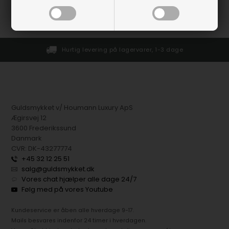
2
varer i denne gruppe
Hurtig levering på lagervarer, 1-3 dage
Guldsmykket v/ Houmann Luxury ApS
Ægirsvej 12
3600 Frederikssund
Danmark
CVR: DK-43277774
+45 32 12 25 51
salg@guldsmykket.dk
Vores chat hjælper alle dage 24/7
Følg med på vores Youtube
Kundeservice er åben alle hverdage 9-17.
Mails besvares indenfor 24 timer i hverdagen.