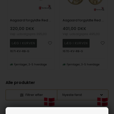
Aagaard forgyldte Red Barnet 75 år ørestikker med Ø 10 mm lab grown diamant
Aagaard forgyldte Red Barnet 75 år ørehængere med Ø 12 mm lab grown diamant
320,00
DKK
401,00
DKK
Vejl. udsalgspris
395,00
Vejl. udsalgspris
495,00
1671-KV-RB-G
1670-KV-RB-G
Fjernlager, 3-5 hverdage
Fjernlager, 3-5 hverdage
Alle produkter
Filtrer efter