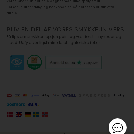
Vores Chat hjælper hele døgnet med dine spørgsmål.
Personlig afhentning og henvendelse på adressen er kun efter
aftale.
BLIV EN DEL AF VORES SMYKKEUNIVERS
Få tips om smykker, optjen point og vær først til nyheder og
tilbud. Udfyld venligst min. de obligatoriske felter*