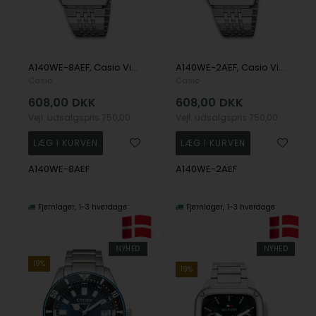
A140WE-8AEF, Casio Vintage A140WE-8AEF Digital Herre m/lænke
A140WE-2AEF, Casio Vintage A140WE-2AEF Digital Herre m/lænke
Casio
Casio
608,00
DKK
608,00
DKK
Vejl. udsalgspris
750,00
Vejl. udsalgspris
750,00
A140WE-8AEF
A140WE-2AEF
Fjernlager
1-3 hverdage
Fjernlager
1-3 hverdage
NYHED
NYHED
19%
19%