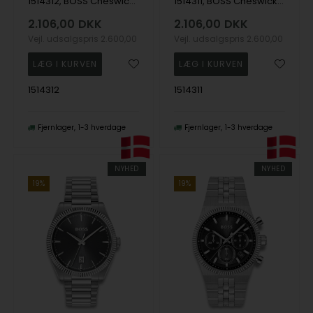
1514312, BOSS Cheswick Quartz Herre m/lænke
1514311, BOSS Cheswick Quartz Herre m/lænke
2.106,00
DKK
2.106,00
DKK
Vejl. udsalgspris
2.600,00
Vejl. udsalgspris
2.600,00
1514312
1514311
Fjernlager
1-3 hverdage
Fjernlager
1-3 hverdage
NYHED
NYHED
19%
19%