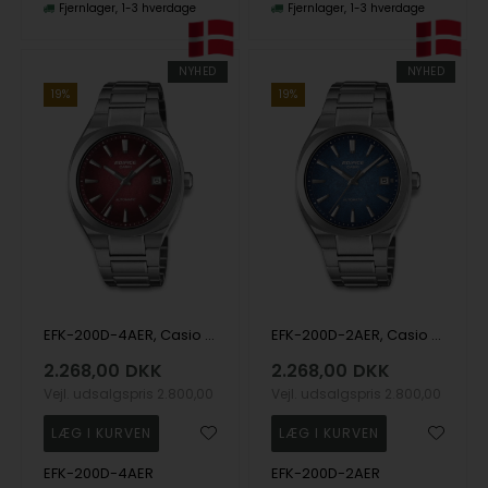
Fjernlager
1-3 hverdage
Fjernlager
1-3 hverdage
NYHED
NYHED
19%
19%
EFK-200D-4AER, Casio Edifice EFK-200D-4AER Automatik Herre m/lænke
EFK-200D-2AER, Casio Edifice EFK-200D-2AER Automatik Herre m/lænke
2.268,00
DKK
2.268,00
DKK
Vejl. udsalgspris
2.800,00
Vejl. udsalgspris
2.800,00
EFK-200D-4AER
EFK-200D-2AER