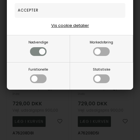
19%
19%
Vis cookie detaljer
Nødvendige
Markedsføring
Funktionelle
Statistiske
Inex Classic Ip forgyldt stål Herreur, med Stållænke
Inex Classic Ip forgyldt stål Herreur, med Stållænke
Inex
Inex
729,00
DKK
729,00
DKK
Vejl. udsalgspris
900,00
Vejl. udsalgspris
900,00
A76208D8I
A76208D5I