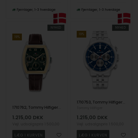
Fjernlager
1-3 hverdage
Fjernlager
1-3 hverdage
NYHED
NYHED
19%
19%
1710753, Tommy Hilfiger Kent Quartz Herre m/lænke
1710762, Tommy Hilfiger TH-Oxford Quartz Herre m/rem
Tommy Hilfiger
1.215,00
DKK
1.215,00
DKK
Vejl. udsalgspris
1.500,00
Vejl. udsalgspris
1.500,00