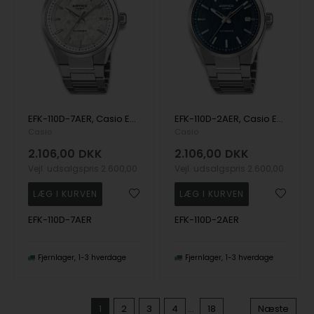
EFK-110D-7AER, Casio Edifice EFK-110D-7AER Automatik Herre m/lænke
EFK-110D-2AER, Casio Edifice EFK-110D-2AER Automatik Herre m/lænke
Casio
Casio
2.106,00
DKK
2.106,00
DKK
Vejl. udsalgspris
2.600,00
Vejl. udsalgspris
2.600,00
EFK-110D-7AER
EFK-110D-2AER
Fjernlager
1-3 hverdage
Fjernlager
1-3 hverdage
1
2
3
4
...
18
Næste