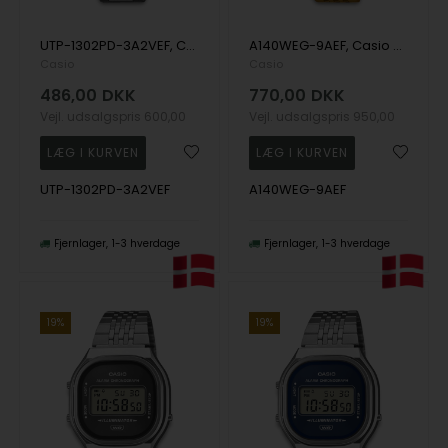
UTP-1302PD-3A2VEF, Casio Timeless UTP-1302PD-3A2VEF Quartz Herre m/lænke
A140WEG-9AEF, Casio Vintage A140WEG-9AEF Digital Herre m/lænke
Casio
Casio
486,00
DKK
770,00
DKK
Vejl. udsalgspris
600,00
Vejl. udsalgspris
950,00
UTP-1302PD-3A2VEF
A140WEG-9AEF
Fjernlager
1-3 hverdage
Fjernlager
1-3 hverdage
19%
19%