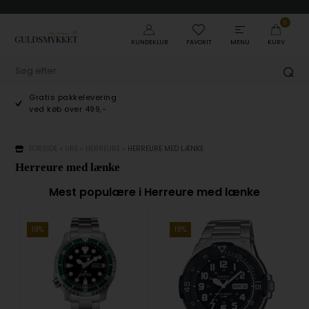
0
KUNDEKLUB
FAVORIT
MENU
KURV
Gratis pakkelevering
ved køb over 499,-
FORSIDE
»
URE
»
HERREURE
»
HERREURE MED LÆNKE
Herreure med lænke
Mest populære i Herreure med lænke
19%
19%