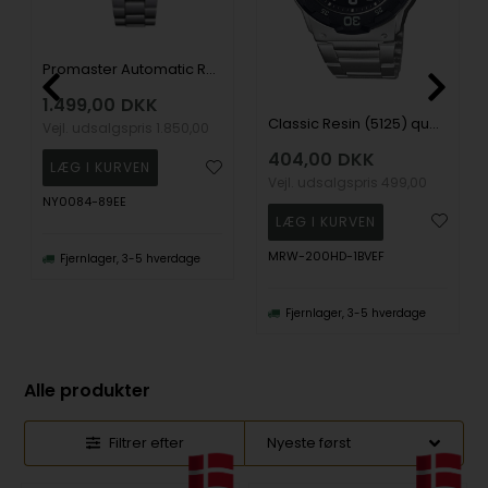
Promaster Automatic Rustfri stål Automatic Herre ur fra Citizen, NY0084-89EE
1.499,00
DKK
Classic Resin (5125) quartz Herre ur fra Casio, MRW-200HD-1BVEF
Vejl. udsalgspris
1.850,00
404,00
DKK
Vejl. udsalgspris
499,00
NY0084-89EE
MRW-200HD-1BVEF
Fjernlager, 3-5 hverdage
Fjernlager, 3-5 hverdage
Alle produkter
Filtrer efter