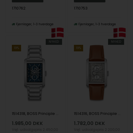
1710762
1710753
Fjernlager
1-3 hverdage
Fjernlager
1-3 hverdage
NYHED
NYHED
19%
19%
1514318, BOSS Principle Dress Multi Quartz Herre m/lænke
1514316, BOSS Principle Dress Multi Quartz Herre m/rem
1.985,00
DKK
1.782,00
DKK
Vejl. udsalgspris
2.450,00
Vejl. udsalgspris
2.200,00