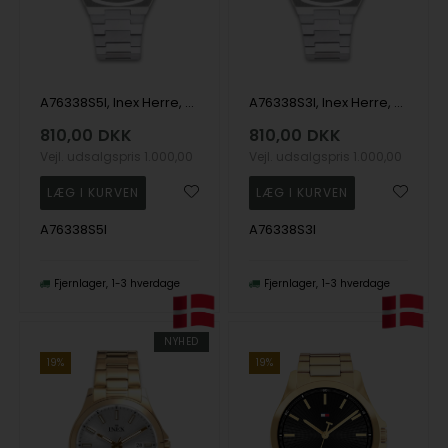
A76338S5I, Inex Herre, 38mm Quartz Herre m/lænke
A76338S3I, Inex Herre, 38mm Quartz Herre m/lænke
810,00
DKK
810,00
DKK
Vejl. udsalgspris
1.000,00
Vejl. udsalgspris
1.000,00
A76338S5I
A76338S3I
Fjernlager
1-3 hverdage
Fjernlager
1-3 hverdage
NYHED
19%
19%