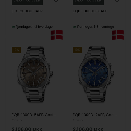
EFK-200CD-1AER
EQB-1300DC-3AEF
Fjernlager
1-3 hverdage
Fjernlager
1-3 hverdage
19%
19%
EQB-1300D-5AEF, Casio Edifice EQB-1300D-5AEF Quartz Herre m/lænke
EQB-1300D-2AEF, Casio Edifice EQB-1300D-2AEF Quartz Herre m/lænke
Casio
Casio
2.106,00
DKK
2.106,00
DKK