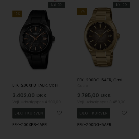
NYHED
NYHED
19%
19%
EFK-200DG-5AER, Casio Edifice EFK-200DG-5AER Automatik Herre m/lænke
EFK-200XPB-1AER, Casio Edifice EFK-200XPB-1AER Automatik Herre m/lænke
Casio
3.402,00
DKK
2.795,00
DKK
Vejl. udsalgspris
4.200,00
Vejl. udsalgspris
3.450,00
EFK-200XPB-1AER
EFK-200DG-5AER