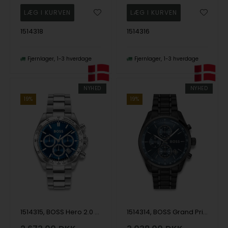
1514318
1514316
Fjernlager
1-3 hverdage
Fjernlager
1-3 hverdage
NYHED
NYHED
19%
19%
1514315, BOSS Hero 2.0 Quartz Herre m/lænke
1514314, BOSS Grand Prix 44 Quartz Herre m/lænke