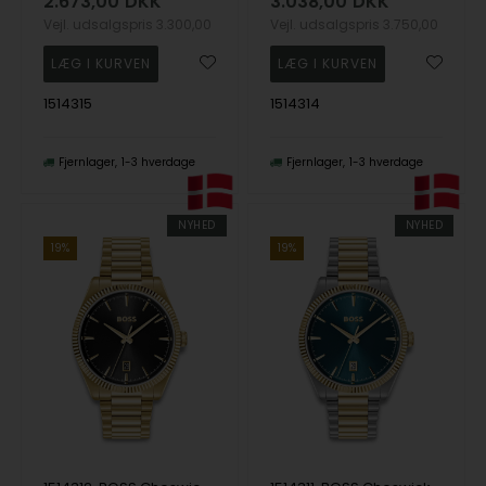
2.673,00
DKK
3.038,00
DKK
Vejl. udsalgspris
3.300,00
Vejl. udsalgspris
3.750,00
1514315
1514314
Fjernlager
1-3 hverdage
Fjernlager
1-3 hverdage
NYHED
NYHED
19%
19%