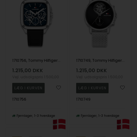
1710756, Tommy Hilfiger Herald Skeleton Quartz Herre m/rem
1710749, Tommy Hilfiger Stewart Quartz Herre m/lænke
1.215,00
DKK
1.215,00
DKK
Vejl. udsalgspris
1.500,00
Vejl. udsalgspris
1.500,00
1710756
1710749
Fjernlager
1-3 hverdage
Fjernlager
1-3 hverdage