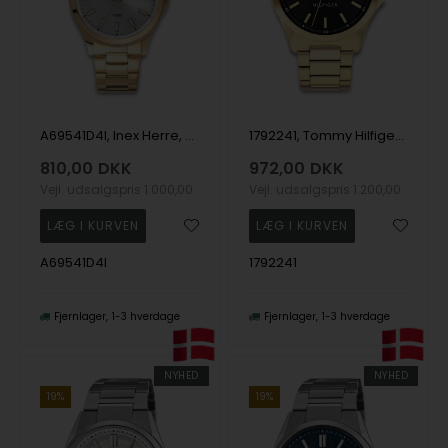
A69541D4I, Inex Herre, 40mm Quartz Herre m/lænke
1792241, Tommy Hilfiger Bruce Quartz Herre m/lænke
810,00
DKK
972,00
DKK
Vejl. udsalgspris
1.000,00
Vejl. udsalgspris
1.200,00
A69541D4I
1792241
Fjernlager
1-3 hverdage
Fjernlager
1-3 hverdage
NYHED
NYHED
19%
19%