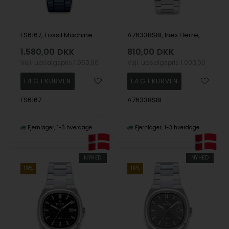
FS6167, Fossil Machine Quartz Herre m/lænke
A76338S8I, Inex Herre, 38mm Quartz Herre m/lænke
1.580,00
DKK
810,00
DKK
Vejl. udsalgspris
1.950,00
Vejl. udsalgspris
1.000,00
FS6167
A76338S8I
Fjernlager
1-3 hverdage
Fjernlager
1-3 hverdage
NYHED
NYHED
19%
19%