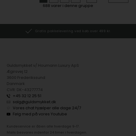
688
varer i denne gruppe
Gratis pakkelevering ved køb over 499 kr.
Guldsmykket v/ Houmann Luxury ApS
Ægirsvej 12
3600 Frederikssund
Danmark
CVR: DK-43277774
+45 32 12 25 51
salg@guldsmykket.dk
Vores chat hjælper alle dage 24/7
Følg med på vores Youtube
Kundeservice er åben alle hverdage 9-17.
Mails besvares indenfor 24 timer i hverdagen.