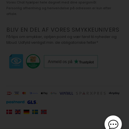
Vores Chat hjælper hele døgnet med dine spørgsmål.
Personlig afhentning og henvendelse på adressen er kun efter
aftale.
BLIV EN DEL AF VORES SMYKKEUNIVERS
Få tips om smykker, optjen point og vær først til nyheder og
tilbud. Udfyld venligst min. de obligatoriske felter*