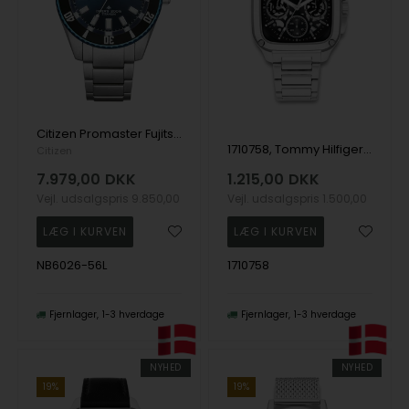
Citizen Promaster Fujitsubo NB6026-56L – Eksklusivt automatisk jubilæumsur
1710758, Tommy Hilfiger Herald Skeleton Quartz Herre m/lænke
Citizen
7.979,00
DKK
1.215,00
DKK
Vejl. udsalgspris
9.850,00
Vejl. udsalgspris
1.500,00
NB6026-56L
1710758
Fjernlager
1-3 hverdage
Fjernlager
1-3 hverdage
NYHED
NYHED
19%
19%