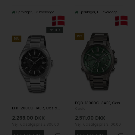
Fjernlager
1-3 hverdage
Fjernlager
1-3 hverdage
NYHED
19%
19%
EQB-1300DC-3AEF, Casio Edifice EQB-1300DC-3AEF Quartz Herre m/lænke
EFK-200CD-1AER, Casio Edifice EFK-200CD-1AER Automatik Herre m/lænke
Casio
2.268,00
DKK
2.511,00
DKK
Vejl. udsalgspris
2.800,00
Vejl. udsalgspris
3.100,00