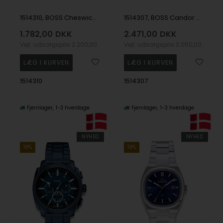
1514310, BOSS Cheswick Quartz Herre m/lænke
1514307, BOSS Candor Prime Quartz Herre m/lænke
1.782,00
DKK
2.471,00
DKK
Vejl. udsalgspris
2.200,00
Vejl. udsalgspris
3.050,00
1514310
1514307
Fjernlager
1-3 hverdage
Fjernlager
1-3 hverdage
NYHED
NYHED
19%
19%