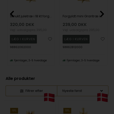
Smukt juletræ i 18 kt forgyldt messing, Str. M
Forgyldt mini Grantræ i 9 cm
320,00
DKK
239,00
DKK
Vejl. udsalgspris
395,00
Vejl. udsalgspris
295,00
98862062000
98862812000
Fjernlager, 3-5 hverdage
Fjernlager, 3-5 hverdage
Alle produkter
Filtrer efter
19%
19%