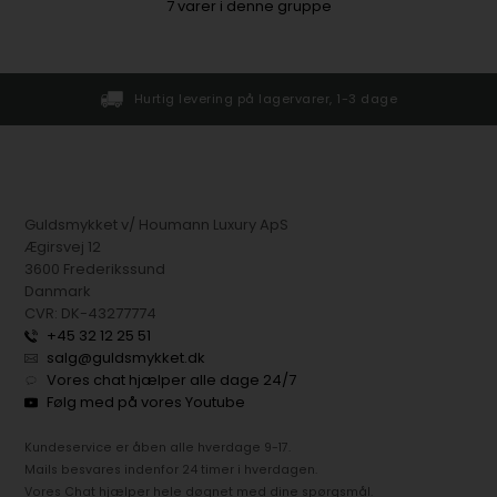
7
varer i denne gruppe
g på lagervarer, 1-3 dage
Gratis pakkelevering v
Guldsmykket v/ Houmann Luxury ApS
Ægirsvej 12
3600 Frederikssund
Danmark
CVR: DK-43277774
+45 32 12 25 51
salg@guldsmykket.dk
Vores chat hjælper alle dage 24/7
Følg med på vores Youtube
Kundeservice er åben alle hverdage 9-17.
Mails besvares indenfor 24 timer i hverdagen.
Vores Chat hjælper hele døgnet med dine spørgsmål.