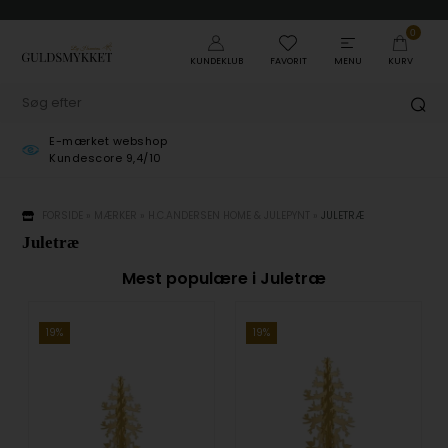
0
KUNDEKLUB
FAVORIT
MENU
KURV
Gratis pakkelevering
ved køb over 499,-
FORSIDE
»
MÆRKER
»
H.C.ANDERSEN HOME & JULEPYNT
»
JULETRÆ
Juletræ
Mest populære i Juletræ
19%
19%