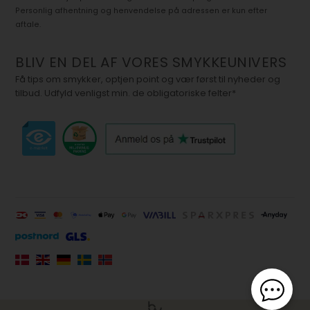
Personlig afhentning og henvendelse på adressen er kun efter
aftale.
BLIV EN DEL AF VORES SMYKKEUNIVERS
Få tips om smykker, optjen point og vær først til nyheder og
tilbud. Udfyld venligst min. de obligatoriske felter*