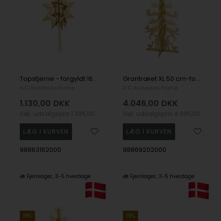
Topstjerne - forgyldt 16,5cm, fra H.C. Andersen Home
Grantræet XL 50 cm-forgyldt, fra H.C. Andersen Home
H.C.Andersen Home
H.C.Andersen Home
1.130,00
DKK
4.046,00
DKK
Vejl. udsalgspris
1.395,00
Vejl. udsalgspris
4.995,00
98863162000
98869202000
Fjernlager
3-5 hverdage
Fjernlager
3-5 hverdage
19%
19%