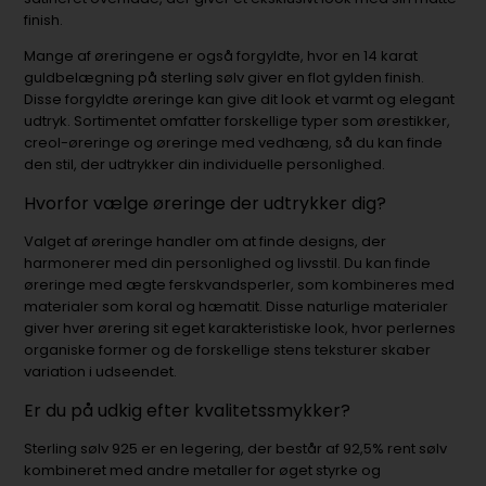
finish.
Mange af øreringene er også forgyldte, hvor en 14 karat
guldbelægning på sterling sølv giver en flot gylden finish.
Disse forgyldte øreringe kan give dit look et varmt og elegant
udtryk. Sortimentet omfatter forskellige typer som ørestikker,
creol-øreringe og øreringe med vedhæng, så du kan finde
den stil, der udtrykker din individuelle personlighed.
Hvorfor vælge øreringe der udtrykker dig?
Valget af øreringe handler om at finde designs, der
harmonerer med din personlighed og livsstil. Du kan finde
øreringe med ægte ferskvandsperler, som kombineres med
materialer som koral og hæmatit. Disse naturlige materialer
giver hver ørering sit eget karakteristiske look, hvor perlernes
organiske former og de forskellige stens teksturer skaber
variation i udseendet.
Er du på udkig efter kvalitetssmykker?
Sterling sølv 925 er en legering, der består af 92,5% rent sølv
kombineret med andre metaller for øget styrke og