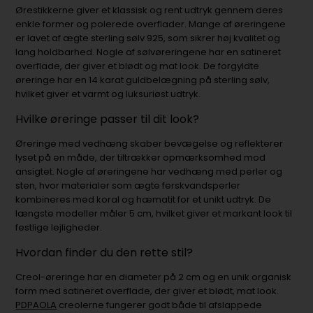
Ørestikkerne giver et klassisk og rent udtryk gennem deres
enkle former og polerede overflader. Mange af øreringene
er lavet af ægte sterling sølv 925, som sikrer høj kvalitet og
lang holdbarhed. Nogle af sølvøreringene har en satineret
overflade, der giver et blødt og mat look. De forgyldte
øreringe har en 14 karat guldbelægning på sterling sølv,
hvilket giver et varmt og luksuriøst udtryk.
Hvilke øreringe passer til dit look?
Øreringe med vedhæng skaber bevægelse og reflekterer
lyset på en måde, der tiltrækker opmærksomhed mod
ansigtet. Nogle af øreringene har vedhæng med perler og
sten, hvor materialer som ægte ferskvandsperler
kombineres med koral og hæmatit for et unikt udtryk. De
længste modeller måler 5 cm, hvilket giver et markant look til
festlige lejligheder.
Hvordan finder du den rette stil?
Creol-øreringe har en diameter på 2 cm og en unik organisk
form med satineret overflade, der giver et blødt, mat look.
PDPAOLA
creolerne fungerer godt både til afslappede