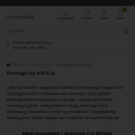
0
KUNDEKLUB
FAVORIT
MENU
KURV
Gratis pakkelevering
ved køb over 499,-
FORSIDE
»
MÆRKER
»
WIOGA
»
ØRERINGE FRA WIOGA
Øreringe fra WiOGA
Udforsk WiOGAs elegante kollektion af øreringe i ægte sølv
og forgyldt sølv. Fra tidløse sølv øreringe og forgyldte
øreringe til feminine perle øreringe - designet til både
hverdag og fest. Vælg mellem lange øreringe med
vedhæng, klassiske creoler og ørestikker i allergivenligt
sterling sølv. Dansk design der matcher din personlige stil.
Mest populære i Øreringe fra WiOGA