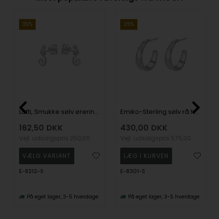
35%
25%
Lotti, Smukke sølv øreringe med zirkonia fra danske WiOGA
Emiko-Sterling sølv rå hoops, fra Wioga
162,50
DKK
430,00
DKK
Vejl. udsalgspris
250,00
Vejl. udsalgspris
575,00
E-8212-S
E-8301-S
På eget lager, 3-5 hverdage
På eget lager, 3-5 hverdage