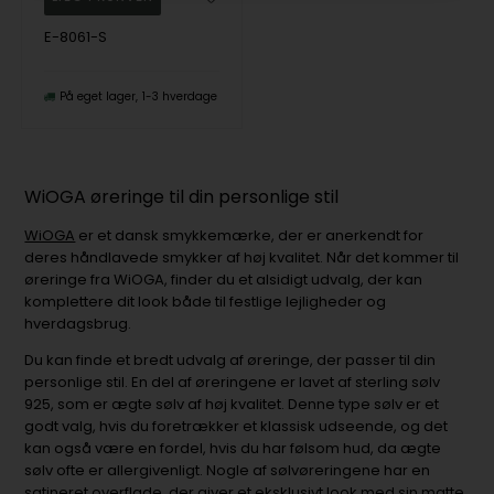
E-8061-S
På eget lager
1-3 hverdage
WiOGA øreringe til din personlige stil
WiOGA
er et dansk smykkemærke, der er anerkendt for
deres håndlavede smykker af høj kvalitet. Når det kommer til
øreringe fra WiOGA, finder du et alsidigt udvalg, der kan
komplettere dit look både til festlige lejligheder og
hverdagsbrug.
Du kan finde et bredt udvalg af øreringe, der passer til din
personlige stil. En del af øreringene er lavet af sterling sølv
925, som er ægte sølv af høj kvalitet. Denne type sølv er et
godt valg, hvis du foretrækker et klassisk udseende, og det
kan også være en fordel, hvis du har følsom hud, da ægte
sølv ofte er allergivenligt. Nogle af sølvøreringene har en
satineret overflade, der giver et eksklusivt look med sin matte