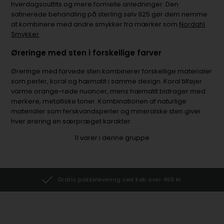
hverdagsoutfits og mere formelle anledninger. Den
satinerede behandling på sterling sølv 925 gør dem nemme
at kombinere med andre smykker fra mærker som
Nordahl
Smykker
.
Øreringe med sten i forskellige farver
Øreringe med farvede sten kombinerer forskellige materialer
som perler, koral og hæmatit i samme design. Koral tilføjer
varme orange-røde nuancer, mens hæmatit bidrager med
mørkere, metalliske toner. Kombinationen af naturlige
materialer som ferskvandsperler og mineralske sten giver
hver ørering en særpræget karakter.
11
varer i denne gruppe
Gratis pakkelevering ved køb over 499 kr.