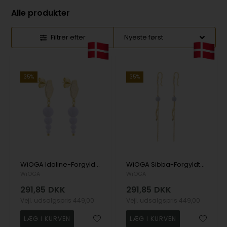
Alle produkter
Filtrer efter
35%
35%
WiOGA Idaline-Forgyldte øreringe med blonde agat sten
WiOGA Sibba-Forgyldte kædeøreringe med snoet vedhæng
WiOGA
WiOGA
291,85
DKK
291,85
DKK
Vejl. udsalgspris
449,00
Vejl. udsalgspris
449,00