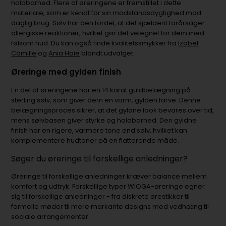
holdbarhed. Flere af øreringene er fremstillet i dette
materiale, som er kendt for sin modstandsdygtighed mod
daglig brug. Sølv har den fordel, at det sjældent forårsager
allergiske reaktioner, hvilket gør det velegnet for dem med
følsom hud. Du kan også finde kvalitetssmykker fra
Izabel
Camille
og
Ania Haie
blandt udvalget.
Øreringe med gylden finish
En del af øreringene har en 14 karat guldbelægning på
sterling sølv, som giver dem en varm, gylden farve. Denne
belægningsproces sikrer, at det gyldne look bevares over tid,
mens sølvbasen giver styrke og holdbarhed. Den gyldne
finish har en rigere, varmere tone end sølv, hvilket kan
komplementere hudtoner på en flatterende måde.
Søger du øreringe til forskellige anledninger?
Øreringe til forskellige anledninger kræver balance mellem
komfort og udtryk. Forskellige typer WiOGA-øreringe egner
sig til forskellige anledninger - fra diskrete ørestikker til
formelle møder til mere markante designs med vedhæng til
sociale arrangementer.