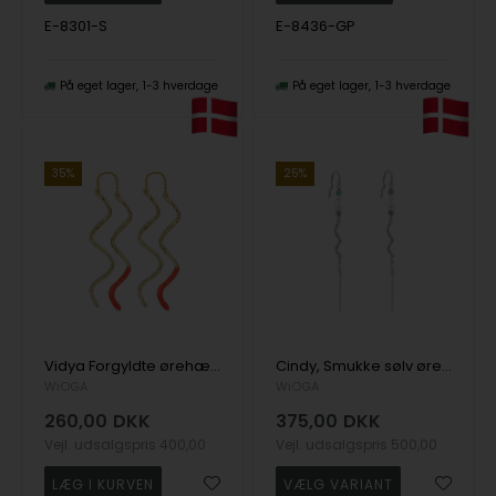
E-8301-S
E-8436-GP
På eget lager
1-3 hverdage
På eget lager
1-3 hverdage
35%
25%
Vidya Forgyldte ørehængere med emalje fra danske WiOGA
Cindy, Smukke sølv øreringe med sten og perler fra danske WiOGA
WiOGA
WiOGA
260,00
DKK
375,00
DKK
Vejl. udsalgspris
400,00
Vejl. udsalgspris
500,00