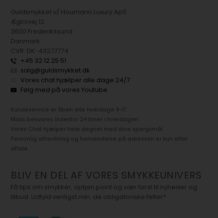
Guldsmykket v/ Houmann Luxury ApS
Ægirsvej 12
3600 Frederikssund
Danmark
CVR: DK-43277774
+45 32 12 25 51
salg@guldsmykket.dk
Vores chat hjælper alle dage 24/7
Følg med på vores Youtube
Kundeservice er åben alle hverdage 9-17.
Mails besvares indenfor 24 timer i hverdagen.
Vores Chat hjælper hele døgnet med dine spørgsmål.
Personlig afhentning og henvendelse på adressen er kun efter
aftale.
BLIV EN DEL AF VORES SMYKKEUNIVERS
Få tips om smykker, optjen point og vær først til nyheder og
tilbud. Udfyld venligst min. de obligatoriske felter*