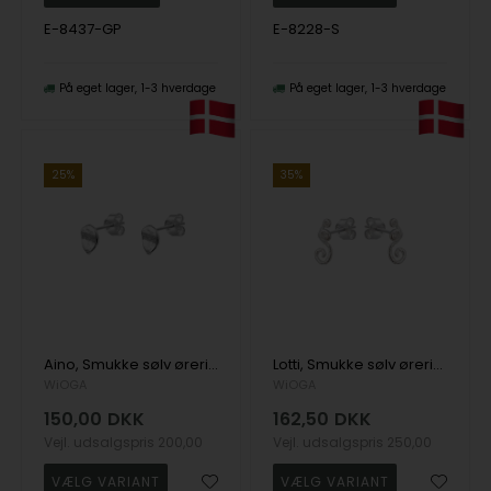
E-8437-GP
E-8228-S
På eget lager
1-3 hverdage
På eget lager
1-3 hverdage
25%
35%
Aino, Smukke sølv øreringe fra danske WiOGA
Lotti, Smukke sølv øreringe med zirkonia fra danske WiOGA
WiOGA
WiOGA
150,00
DKK
162,50
DKK
Vejl. udsalgspris
200,00
Vejl. udsalgspris
250,00