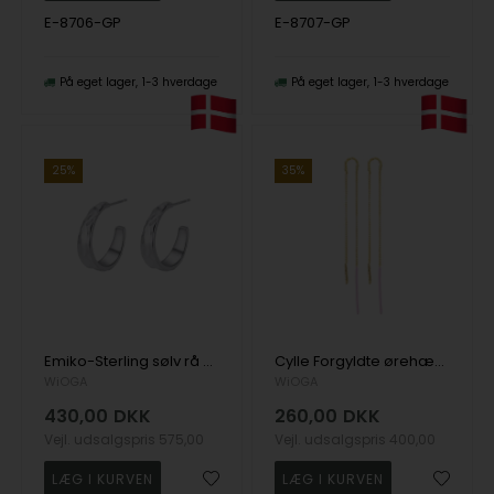
E-8706-GP
E-8707-GP
På eget lager
1-3 hverdage
På eget lager
1-3 hverdage
25%
35%
Emiko-Sterling sølv rå hoops, fra Wioga
Cylle Forgyldte ørehængere med emalje fra danske WiOGA
WiOGA
WiOGA
430,00
DKK
260,00
DKK
Vejl. udsalgspris
575,00
Vejl. udsalgspris
400,00