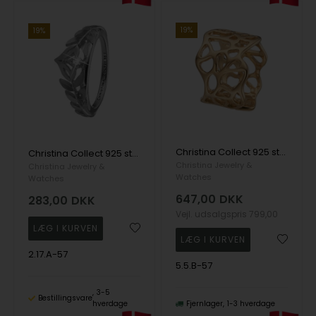
19%
19%
Christina Collect 925 sterling sølv Nature Of Light Bred ring med huller, model 5.5.B-57
Christina Collect 925 sterling sølv Princess Leaves Prinssesse ring med blade og topas, model 2.17.A-57
Christina Jewelry &
Christina Jewelry &
Watches
Watches
647,00
DKK
283,00
DKK
Vejl. udsalgspris
799,00
2.17.A-57
5.5.B-57
3-5
Bestillingsvare
hverdage
Fjernlager
1-3 hverdage