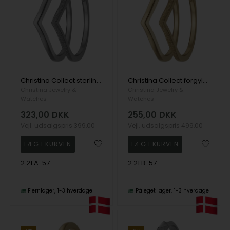
Christina Collect sterling sølv Double Mountains to enkelte ringe i elegant design og med blank og mat overflade, ring str 57
Christina Collect forgyldt sølv Double Mountains to enkelte ringe i elegant design og med blank og mat overflade, ring str 57
Christina Jewelry &
Christina Jewelry &
Watches
Watches
323,00
DKK
255,00
DKK
Vejl. udsalgspris
399,00
Vejl. udsalgspris
499,00
2.21.A-57
2.21.B-57
Fjernlager
1-3 hverdage
På eget lager
1-3 hverdage