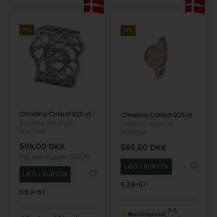
19%
19%
Christina Collect 925 sterling sølv Nature Of Light Bred ring med huller, model 5.5.A-57
Christina Collect 925 sterling sølv Topaz Cirkel Sparkling world, cirkel ring med 61 ægte topaser., model 5.3.B-57
Christina Jewelry &
Christina Jewelry &
Watches
Watches
566,00
DKK
566,00
DKK
Vejl. udsalgspris
699,00
5.3.B-57
5.5.A-57
3-5
Bestillingsvare