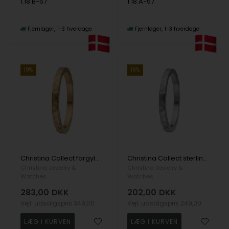
1.18.B-57
1.18.A-57
Fjernlager
1-3 hverdage
Fjernlager
1-3 hverdage
19%
19%
Christina Collect forgyldt sterling sølv Experience Smuk og enkel ring med banket overflade, som giver den et flot spil, ring str 57
Christina Collect sterling sølv Experience Smuk og enkel ring med banket overflade, som giver den et flot spil, ring str 57
Christina Jewelry &
Christina Jewelry &
Watches
Watches
283,00
DKK
202,00
DKK
Vejl. udsalgspris
349,00
Vejl. udsalgspris
249,00