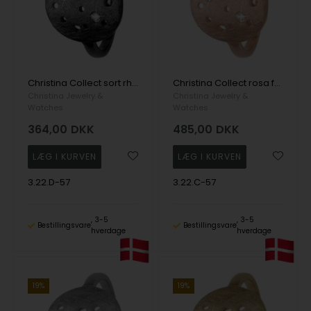
Christina Collect sort rhodineret sølv The Moon måne ring med rå overflade og 3 ægte hvide topaser, ring str 57
Christina Collect rosa forgyldt sølv The Moon måne ring med rå overflade og 3 ægte hvide topaser, ring str 57
Christina Jewelry &
Christina Jewelry &
Watches
Watches
364,00
DKK
485,00
DKK
3.22.D-57
3.22.C-57
3-5
3-5
Bestillingsvare
Bestillingsvare
hverdage
hverdage
19%
19%