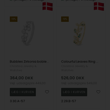
19%
19%
Bubbles Zirkonia boble ring i 925 sterling sølv str 57
Colourful Leaves Ring med blade med grønne og hvide zirkonia i 925 forgyldt sølv str 57
Christina Jewelry &
Christina Jewelry &
Watches
Watches
364,00
DKK
526,00
DKK
Vejl. udsalgspris
449,00
Vejl. udsalgspris
649,00
3.30.A-57
2.29.B-57