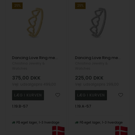
25%
25%
Dancing Love Ring med hjerter i 925 forgyldt sølv str 57
Dancing Love Ring med hjerter i 925 sterling sølv str 57
Christina Jewelry &
Christina Jewelry &
Watches
Watches
375,00
DKK
225,00
DKK
Vejl. udsalgspris
499,00
Vejl. udsalgspris
299,00
1.19.B-57
1.19.A-57
På eget lager
1-3 hverdage
På eget lager
1-3 hverdage