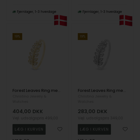
Fjernlager
1-3 hverdage
Fjernlager
1-3 hverdage
19%
19%
Forest Leaves Ring med zirkonia blade i 925 forgyldt sølv str 57
Forest Leaves Ring med zirkonia blade i 925 sterling sølv str 57
Christina Jewelry &
Christina Jewelry &
Watches
Watches
404,00
DKK
283,00
DKK
Vejl. udsalgspris
499,00
Vejl. udsalgspris
349,00