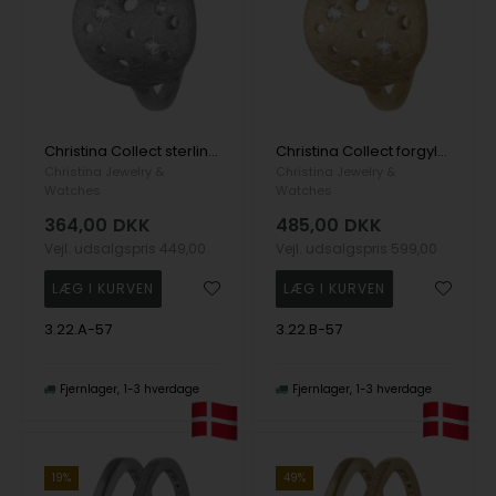
Christina Collect sterling sølv The Moon måne ring med rå overflade og 3 ægte hvide topaser, ring str 57
Christina Collect forgyldt sølv The Moon måne ring med rå overflade og 3 ægte hvide topaser, ring str 57
Christina Jewelry &
Christina Jewelry &
Watches
Watches
364,00
DKK
485,00
DKK
Vejl. udsalgspris
449,00
Vejl. udsalgspris
599,00
3.22.A-57
3.22.B-57
Fjernlager
1-3 hverdage
Fjernlager
1-3 hverdage
19%
49%