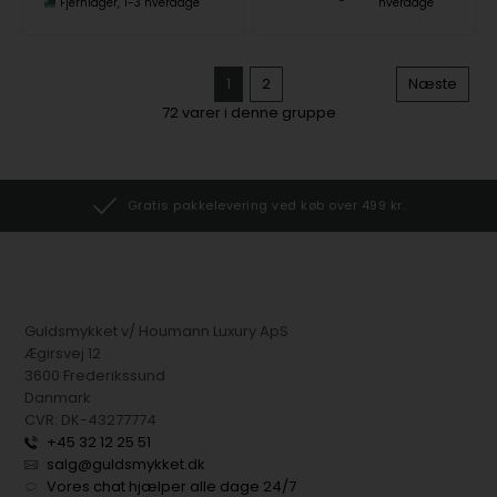
Fjernlager
1-3 hverdage
hverdage
1
2
Næste
72
varer i denne gruppe
Gratis pakkelevering ved køb over 499 kr.
Guldsmykket v/ Houmann Luxury ApS
Ægirsvej 12
3600 Frederikssund
Danmark
CVR: DK-43277774
+45 32 12 25 51
salg@guldsmykket.dk
Vores chat hjælper alle dage 24/7