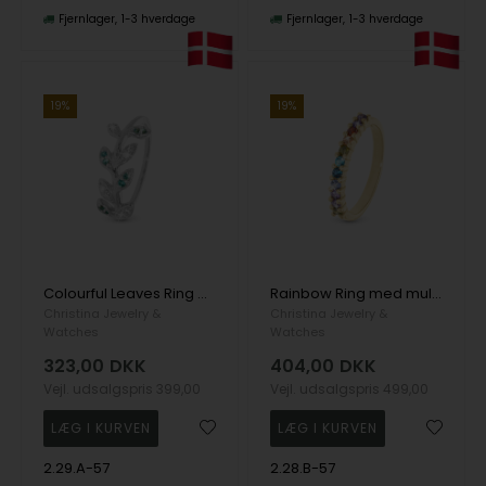
Fjernlager
1-3 hverdage
Fjernlager
1-3 hverdage
19%
19%
Colourful Leaves Ring med blade med grønne og hvide zirkonia i 925 sterling sølv str 57
Rainbow Ring med multifarvet zirkonia i 925 forgyldt sølv str 57
Christina Jewelry &
Christina Jewelry &
Watches
Watches
323,00
DKK
404,00
DKK
Vejl. udsalgspris
399,00
Vejl. udsalgspris
499,00
2.29.A-57
2.28.B-57