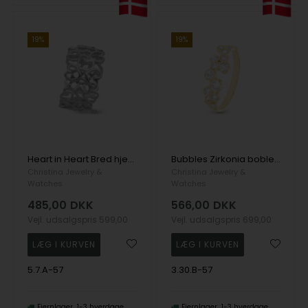
19%
19%
Heart in Heart Bred hjertering i 925 sterling sølv str 57
Bubbles Zirkonia boble ring i 925 forgyldt sølv str 57
Christina Jewelry &
Christina Jewelry &
Watches
Watches
485,00
DKK
566,00
DKK
Vejl. udsalgspris
599,00
Vejl. udsalgspris
699,00
5.7.A-57
3.30.B-57
Fjernlager
1-3 hverdage
Fjernlager
1-3 hverdage