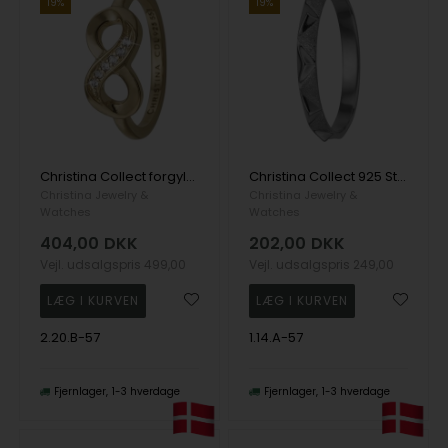
19%
19%
Christina Collect forgyldt sølv Eternity lækker forgyldt sølvring med evigheds tegn og 6 stk ægte hvide topaser, ring str 57
Christina Collect 925 Sterling sølv Mountains enkel fingerring med mønster og to overflader, ring str 57
Christina Jewelry &
Christina Jewelry &
Watches
Watches
404,00
DKK
202,00
DKK
Vejl. udsalgspris
499,00
Vejl. udsalgspris
249,00
2.20.B-57
1.14.A-57
Fjernlager
1-3 hverdage
Fjernlager
1-3 hverdage