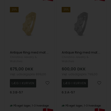
25%
25%
Antique Ring med mat antik overflade i 925 forgyldt sølv str 57
Antique Ring med mat antik overflade i 925 stering sølv str 57
Christina Jewelry &
Christina Jewelry &
Watches
Watches
675,00
DKK
600,00
DKK
Vejl. udsalgspris
899,00
Vejl. udsalgspris
799,00
6.3.B-57
6.3.A-57
På eget lager
1-3 hverdage
På eget lager
1-3 hverdage