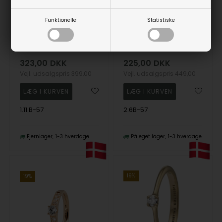
Funktionelle
Statistiske
Christina Collect forgyldt samle ring-Twin Snake
Christina Collect forgyldt samle ring-Garnet Heart
Christina Jewelry &
Christina Jewelry &
Watches
Watches
323,00
DKK
225,00
DKK
Vejl. udsalgspris
399,00
Vejl. udsalgspris
449,00
1.11.B-57
2.6B-57
Fjernlager
1-3 hverdage
På eget lager
1-3 hverdage
19%
19%