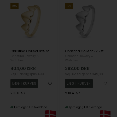
19%
19%
Christina Collect 925 sterling sølv Hearts For Ever Flot forgyldt ring med hjerter og ægte topas, model 2.18.B-57
Christina Collect 925 sterling sølv Hearts For Ever Flot ring med hjerter og ægte topas, model 2.18.A-57
Christina Jewelry &
Christina Jewelry &
Watches
Watches
404,00
DKK
283,00
DKK
Vejl. udsalgspris
499,00
Vejl. udsalgspris
349,00
2.18.B-57
2.18.A-57
Fjernlager
1-3 hverdage
Fjernlager
1-3 hverdage