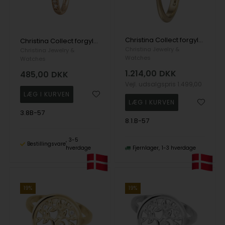
Christina Collect forgyldt sølv Solitaire klassisk solitaire ring med 0,10 ct labgrown diamant, ring str 57
Christina Collect forgyldt samle ring-Topaz Princess
Christina Jewelry &
Christina Jewelry &
Watches
Watches
1.214,00
DKK
485,00
DKK
Vejl. udsalgspris
1.499,00
3.8B-57
8.1.B-57
3-5
Bestillingsvare
hverdage
Fjernlager
1-3 hverdage
19%
19%