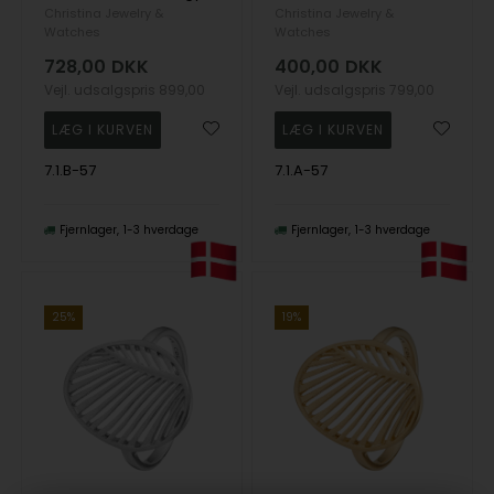
Christina Jewelry &
Christina Jewelry &
Watches
Watches
728,00
DKK
400,00
DKK
Vejl. udsalgspris
899,00
Vejl. udsalgspris
799,00
7.1.B-57
7.1.A-57
Fjernlager
1-3 hverdage
Fjernlager
1-3 hverdage
25%
19%