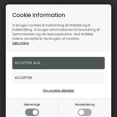
Christina Collect sterling sølv My Special Palm Smuk ring med stort palmeblad, ring str 57
Christina Collect sterling sølv My Special Palm Smuk ring med stort palmeblad, ring str 57
Cookie information
Christina Jewelry &
Christina Jewelry &
Watches
Watches
Vi bruger cookies til indsamling af statistik og til
300,00
DKK
404,00
DKK
trafikmåling. Vi bruger informationen til forbedring af
Vejl. udsalgspris
399,00
Vejl. udsalgspris
499,00
hjemmesiden og din købsoplevelse. Ved at klikke
videre, accepterer du brugen af cookies.
Læs mere
2.23.A-57
2.23.B-57
På eget lager
1-3 hverdage
Fjernlager
1-3 hverdage
19%
50%
Vis cookie detaljer
Nødvendige
Markedsføring