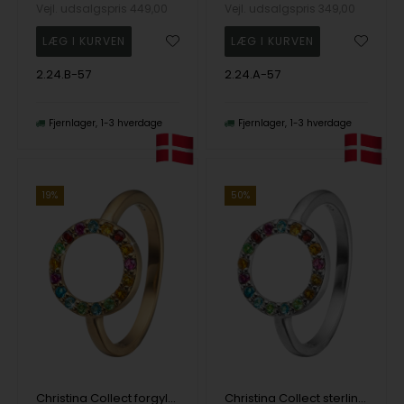
Vejl. udsalgspris
449,00
Vejl. udsalgspris
349,00
2.24.B-57
2.24.A-57
Fjernlager
1-3 hverdage
Fjernlager
1-3 hverdage
19%
50%
Christina Collect forgyldt sterling sølv Word Goals Smuk ring med cirkel besat med 17 forskellige ægte sten, ring str 57
Christina Collect sterling sølv Word Goals Smuk ring med cirkel besat med 17 forskellige ægte sten, ring str 57