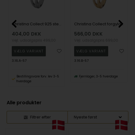
Christina Collect 925 sterling sølv Your Choice fem grenet ring med 5 hvide topaz, model 3.16.A-57
Christina Collect forgyldt 925 sterling sølv Your Choice fem grenet ring med 5 hvide topaz, model 3.16.B-57
404,00
DKK
566,00
DKK
Vejl. udsalgspris
499,00
Vejl. udsalgspris
699,00
3.16.A-57
3.16.B-57
Bestillingsvare forv. lev 3-5
Fjernlager, 3-5 hverdage
hverdage
Alle produkter
Filtrer efter