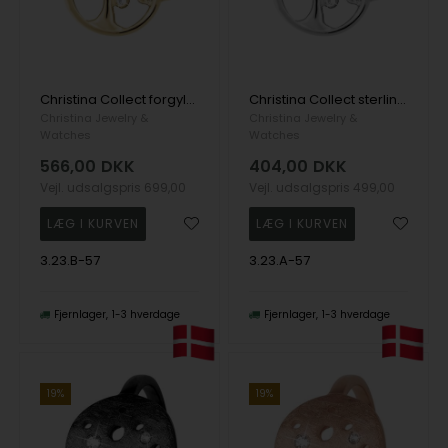
Christina Collect forgyldt sølv Tree Of Life Livets træ sølvring med 3 ægte hvide topaser, ring str 57
Christina Collect sterling sølv Tree Of Life Livets træ sølvring med 3 ægte hvide topaser, ring str 57
Christina Jewelry &
Christina Jewelry &
Watches
Watches
566,00
DKK
404,00
DKK
Vejl. udsalgspris
699,00
Vejl. udsalgspris
499,00
3.23.B-57
3.23.A-57
Fjernlager
1-3 hverdage
Fjernlager
1-3 hverdage
19%
19%