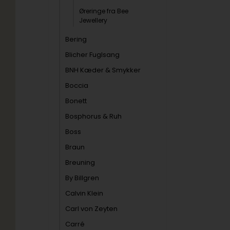
Øreringe fra Bee
Jewellery
Bering
Blicher Fuglsang
BNH Kæder & Smykker
Boccia
Bonett
Bosphorus & Ruh
Boss
Braun
Breuning
By Billgren
Calvin Klein
Carl von Zeyten
Carré