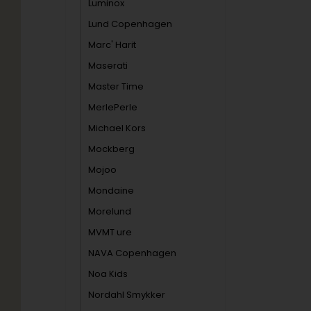
Luminox
Lund Copenhagen
Marc' Harit
Maserati
Master Time
MerlePerle
Michael Kors
Mockberg
Mojoo
Mondaine
Morelund
MVMT ure
NAVA Copenhagen
Noa Kids
Nordahl Smykker