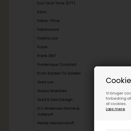
Eco Tech Time (ETT)
Edox
Faber-TIme
Fablewood
Festina ure
Fossil
Frank 1967
Frederique Constant
From Soldier To Soldier
Cookie
Gant ure
Guess Watches
Vi bruger cook
forbedring a
Guld & Sølv Design
af cookies.
H.C.Andersen Home &
Læs mere
Julepynt
Heide Heinzendorff