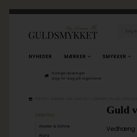
NYHEDER
MÆRKER
SMYKKER
Hurtige leveringer
+
dag-til-dag på lagervarer
FORSIDE
»
MÆRKER
»
BEE JEWELLERY
»
VEDHÆNG FRA BEE JEWELLER
Guld v
Mærker
Abeler & Söhne
Vedhæng i 
Alura