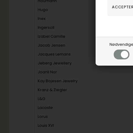
Houmann
Hugo
Inex
Ingersoll
Izabel Camille
Nødvendig
Jacob Jensen
Jacques Lemans
Jeberg Jewellery
Joanli Nor
Kay Bojesen Jewelry
Kranz & Ziegler
L&G
Lacoste
Lorus
Louis XVI