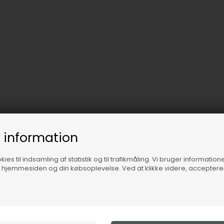
 information
ies til indsamling af statistik og til trafikmåling. Vi bruger informatione
f hjemmesiden og din købsoplevelse. Ved at klikke videre, accepter