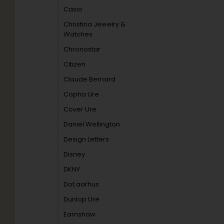
Casio
Christina Jewelry &
Watches
Chronostar
Citizen
Claude Bernard
Copha Ure
Cover Ure
Daniel Wellington
Design Letters
Disney
DKNY
Dot aarhus
Dunlop Ure
Earnshaw