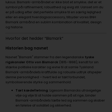
luksus. Bismark-armbåndet er ikke blot et smykke; det er et
symbol på raffinement, robusthed og evig stil. Uanset om du
er på udkig efter det perfekte smykke til en særlig lejlighed
eller en elegant hverdagsaccessory, tilbyder vores BNH
Bismark armbånd en sublim kombination af kvalitet, design
og historie.
Hvorfor det hedder “Bismark”
Historien bag navnet
Navnet "Bismark" stammer fra den legendariske
tyske
rigskansler Otto von Bismarck
(1815–1898), kendt for sin
stærke politiske karakter og evne til at samle Tyskland.
Bismark-armbåndets kraftfulde og robuste udtryk afspejler
denne personlighed – hvert led er tæt forbundet,
symboliserende styrke og sammenhold.
Tæt kædefletning
: Ligesom Bismarcks ufravigelige
vilje og vilje til at holde sammen på sit rige, binder
Bismark-armbåndets tætte led sig sammen og skaber
en følelse af soliditet og sikkerhed.