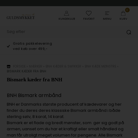
0
KUNDEKLUB
FAVORIT
MENU
KURV
Gratis pakkelevering
ved køb over 499,-
FORSIDE
»
MÆRKER
»
BNH KÆDER & SMYKKER
»
BNH KÆDE MØNSTRE
»
BISMARK KÆDER FRA BNH
Bismark kæder fra BNH
BNH Bismark armbånd
BNH er Danmarks største producent af kædevarer og her
finder du deres deres klassiske Bismark armbånd i både
sterling sølv, 8 karat, 14 karat.
Bismark er et flade og bredt mønster, som gør sig godt på
armen, uanset om du har et kraftigt eller smalt håndled og
man får utroligt meget volumen for pengene. Alle Bismark