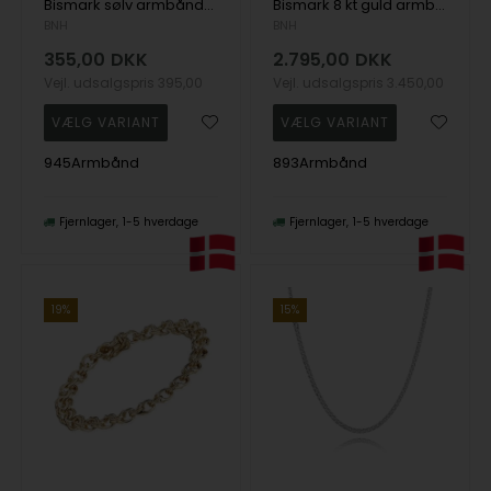
Bismark sølv armbånd-flere bredder og længder
Bismark 8 kt guld armbånd-flere længder og bredder
BNH
BNH
355,00
DKK
2.795,00
DKK
Vejl. udsalgspris
395,00
Vejl. udsalgspris
3.450,00
945Armbånd
893Armbånd
Fjernlager
1-5 hverdage
Fjernlager
1-5 hverdage
19%
15%