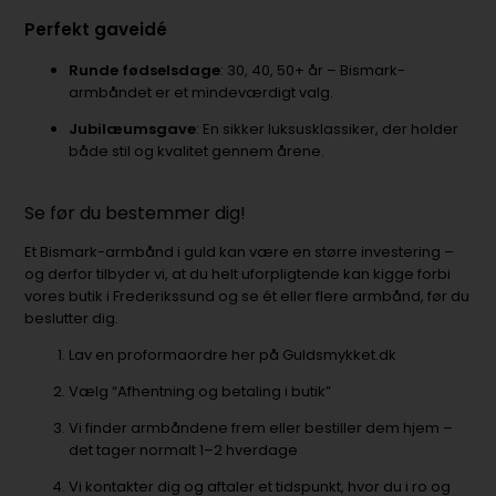
Perfekt gaveidé
Runde fødselsdage
: 30, 40, 50+ år – Bismark-
armbåndet er et mindeværdigt valg.
Jubilæumsgave
: En sikker luksusklassiker, der holder
både stil og kvalitet gennem årene.
Se før du bestemmer dig!
Et Bismark-armbånd i guld kan være en større investering –
og derfor tilbyder vi, at du helt uforpligtende kan kigge forbi
vores butik i Frederikssund og se ét eller flere armbånd, før du
beslutter dig.
Lav en proformaordre her på Guldsmykket.dk
Vælg “Afhentning og betaling i butik”
Vi finder armbåndene frem eller bestiller dem hjem –
det tager normalt 1–2 hverdage
Vi kontakter dig og aftaler et tidspunkt, hvor du i ro og