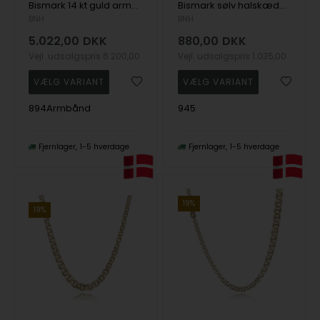
Bismark 14 kt guld armbånd i flere længder
Bismark sølv halskæde i flere bredder og længder
BNH
BNH
5.022,00
DKK
880,00
DKK
Vejl. udsalgspris
6.200,00
Vejl. udsalgspris
1.035,00
894Armbånd
945
Fjernlager
1-5 hverdage
Fjernlager
1-5 hverdage
19%
19%