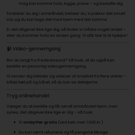
mag kan komme forbi, kigge, prøve – og beslutte dig
Forelsker du dig i armbåndet, betaler du, vi pakker det smukt
ind, og du kan tage det med hjem med det samme.
Er det alligevel ikke lige dig, så finder vi måske noget andet –
eller du kommer forbi en anden gang. Vi står klar til at hjælpe!
📹 Video-gennemgang
Bor du langt fra Frederikssund? Så husk, at du også kan
bestille en personlig videogennemgang.
Vi sender dig billeder og videoer af smykket fra flere vinkler –
både tæt på og båret, så du kan se detaljerne.
Tryg onlinehandel
Vælger du at bestille og får sendt armbåndet hjem, men
synes, det alligevel ikke lige er dig – så husk:
Vi
ombytter gratis
(ved køb over 1.000 kr.)
Du kan nemt returnere og få pengene tilbage