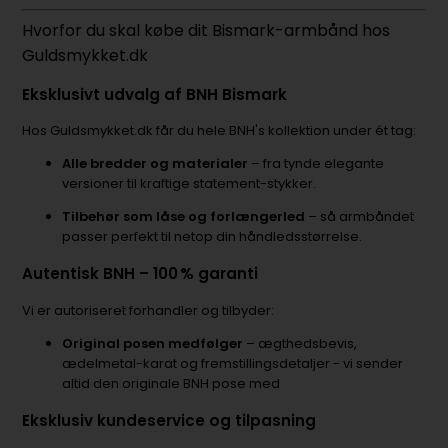
Hvorfor du skal købe dit Bismark-armbånd hos
Guldsmykket.dk
Eksklusivt udvalg af BNH Bismark
Hos Guldsmykket.dk får du hele BNH's kollektion under ét tag:
Alle bredder og materialer
– fra tynde elegante
versioner til kraftige statement-stykker.
Tilbehør som låse og forlængerled
– så armbåndet
passer perfekt til netop din håndledsstørrelse.
Autentisk BNH – 100 % garanti
Vi er autoriseret forhandler og tilbyder:
Original posen medfølger
– ægthedsbevis,
ædelmetal-karat og fremstillingsdetaljer - vi sender
altid den originale BNH pose med
Eksklusiv kundeservice og tilpasning