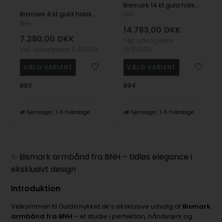
Bismark 14 kt guld halskæde - flere længder, bredder også i forløb
Bismark 8 kt guld halskæde i flere bredder og længder - med og uden forløb
BNH
BNH
14.783,00
DKK
7.290,00
DKK
Vejl. udsalgspris
Vejl. udsalgspris
9.000,00
18.250,00
893
894
Fjernlager
1-5 hverdage
Fjernlager
1-5 hverdage
✨ Bismark armbånd fra BNH – tidløs elegance i
eksklusivt design
Introduktion
Velkommen til Guldsmykket.dk’s eksklusive udvalg af
Bismark
armbånd fra BNH
– et studie i perfektion, håndværk og