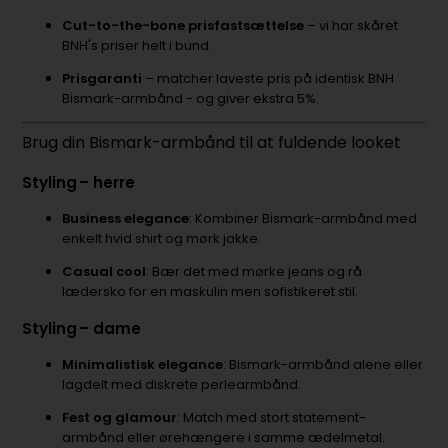
Cut-to-the-bone prisfastsættelse
– vi har skåret
BNH's priser helt i bund.
Prisgaranti
– matcher laveste pris på identisk BNH
Bismark-armbånd - og giver ekstra 5%.
Brug din Bismark-armbånd til at fuldende looket
Styling – herre
Business elegance
: Kombiner Bismark-armbånd med
enkelt hvid shirt og mørk jakke.
Casual cool
: Bær det med mørke jeans og rå
lædersko for en maskulin men sofistikeret stil.
Styling – dame
Minimalistisk elegance
: Bismark-armbånd alene eller
lagdelt med diskrete perlearmbånd.
Fest og glamour
: Match med stort statement-
armbånd eller ørehængere i samme ædelmetal.