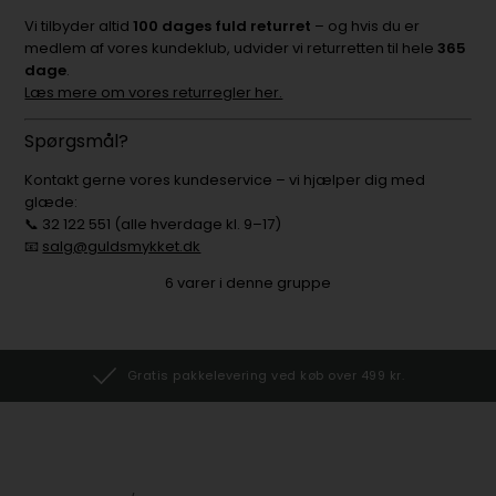
Vi tilbyder altid
100 dages fuld returret
– og hvis du er
medlem af vores kundeklub, udvider vi returretten til hele
365
dage
.
Læs mere om vores returregler her.
Spørgsmål?
Kontakt gerne vores kundeservice – vi hjælper dig med
glæde:
📞 32 122 551 (alle hverdage kl. 9–17)
📧
salg@guldsmykket.dk
6
varer i denne gruppe
Gratis pakkelevering ved køb over 499 kr.