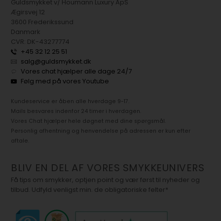
Guldsmykket v/ Houmann Luxury ApS
Ægirsvej 12
3600 Frederikssund
Danmark
CVR: DK-43277774
+45 32 12 25 51
salg@guldsmykket.dk
Vores chat hjælper alle dage 24/7
Følg med på vores Youtube
Kundeservice er åben alle hverdage 9-17.
Mails besvares indenfor 24 timer i hverdagen.
Vores Chat hjælper hele døgnet med dine spørgsmål.
Personlig afhentning og henvendelse på adressen er kun efter
aftale.
BLIV EN DEL AF VORES SMYKKEUNIVERS
Få tips om smykker, optjen point og vær først til nyheder og
tilbud. Udfyld venligst min. de obligatoriske felter*