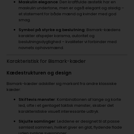
Maskulin elegance
: Den kraftfulde æstetik har en
maskulin undertone, men er også elegant og alsidig –
et statement for både mænd og kvinder med god
smag.
Symbol på styrke og beslutning
: Bismark-kædens
karakter afspejler karisma, autoritet og
beslutningsdygtighed – kvaliteter vi forbinder med
navnets ophavsmænd.
Karakteristisk for Bismark-kæder
Kædestrukturen og design
Bismark-kæder adskiller sig markant fra andre klassiske
kæder:
Skiftevis mønster
: Kombinationen af lange og korte
led, ofte i et gentaget taktisk mønster, skaber det
karakteristiske visuelt interessante udtryk.
Skjulte samlinger
: Leddene er designet til at passe
sømløst sammen, hvilket giver en glat, flydende flade
uden synlige svejsninger.