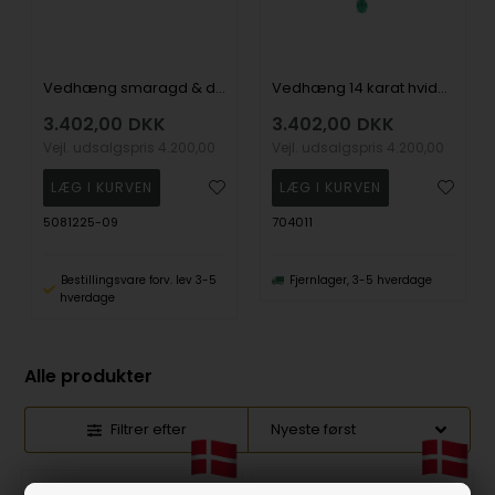
Vedhæng smaragd & diamant 0,05 WP2, 14 karat
Vedhæng 14 karat hvidguld smaragd med 0,03ct WSI med sølv forgyldt kæde, fra L&G
3.402,00
DKK
3.402,00
DKK
Vejl. udsalgspris
4.200,00
Vejl. udsalgspris
4.200,00
5081225-09
704011
Bestillingsvare forv. lev 3-5
Fjernlager, 3-5 hverdage
hverdage
Alle produkter
Filtrer efter