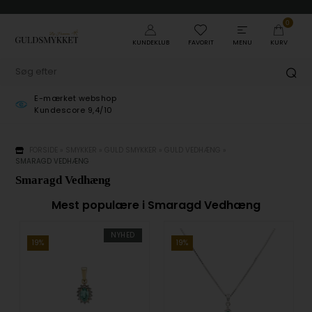
0
KUNDEKLUB
FAVORIT
MENU
KURV
E-mærket webshop
Gra
Kundescore 9,4/10
ved
FORSIDE
»
SMYKKER
»
GULD SMYKKER
»
GULD VEDHÆNG
»
SMARAGD VEDHÆNG
Smaragd Vedhæng
Mest populære i Smaragd Vedhæng
NYHED
19%
19%