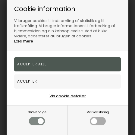
19%
Cookie information
19%
Vi bruger cookies til indsamling af statistik og til
trafikmåling. Vi bruger informationen til forbedring af
hjemmesiden og din købsoplevelse. Ved at klikke
videre, accepterer du brugen af cookies.
Læs mere
Vedhæng smaragd & diamant 0,05 WP2, 14 karat
Vedhæng 14 karat hvidguld smaragd med 0,03ct WSI med sølv forgyldt kæde, fra L&G
Lund Copenhagen
L & G
3.402,00
DKK
3.402,00
DKK
Vejl. udsalgspris
4.200,00
Vejl. udsalgspris
4.200,00
Vis cookie detaljer
5081225-09
704011
Nødvendige
Markedsføring
3-5
Bestillingsvare
hverdage
Fjernlager
3-5 hverdage