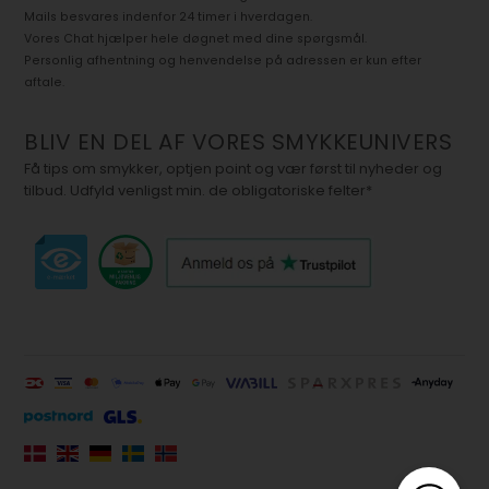
Mails besvares indenfor 24 timer i hverdagen.
Vores Chat hjælper hele døgnet med dine spørgsmål.
Personlig afhentning og henvendelse på adressen er kun efter
aftale.
BLIV EN DEL AF VORES SMYKKEUNIVERS
Få tips om smykker, optjen point og vær først til nyheder og
tilbud. Udfyld venligst min. de obligatoriske felter*