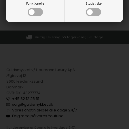
Funktionelle
Statistiske
2
varer i denne gruppe
Hurtig levering på lagervarer, 1-3 dage
Guldsmykket v/ Houmann Luxury ApS
Ægirsvej 12
3600 Frederikssund
Danmark
CVR: DK-43277774
+45 32 12 25 51
salg@guldsmykket.dk
Vores chat hjælper alle dage 24/7
Følg med på vores Youtube
Kundeservice er åben alle hverdage 9-17.