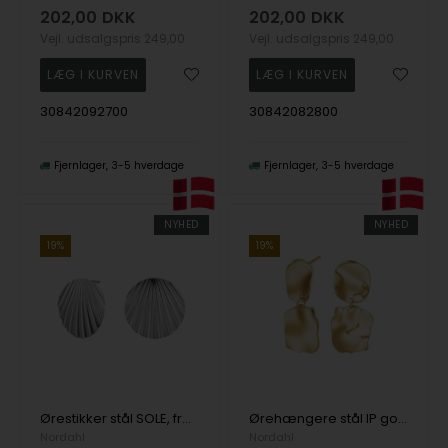
202,00
DKK
202,00
DKK
Vejl. udsalgspris
249,00
Vejl. udsalgspris
249,00
30842092700
30842082800
Fjernlager
3-5 hverdage
Fjernlager
3-5 hverdage
NYHED
NYHED
19%
19%
Ørestikker stål SOLE, fra Nordahl
Ørehængere stål IP gold ONDA, fra Nordahl
Nordahl
Nordahl