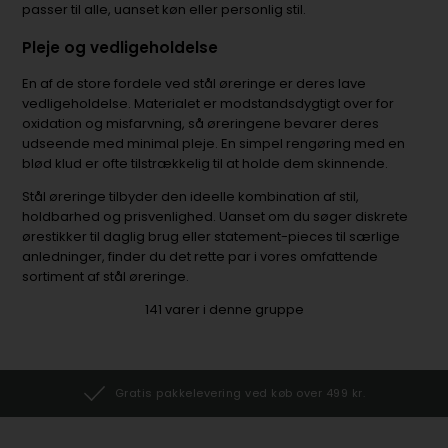
passer til alle, uanset køn eller personlig stil.
Pleje og vedligeholdelse
En af de store fordele ved stål øreringe er deres lave
vedligeholdelse. Materialet er modstandsdygtigt over for
oxidation og misfarvning, så øreringene bevarer deres
udseende med minimal pleje. En simpel rengøring med en
blød klud er ofte tilstrækkelig til at holde dem skinnende.
Stål øreringe tilbyder den ideelle kombination af stil,
holdbarhed og prisvenlighed. Uanset om du søger diskrete
ørestikker til daglig brug eller statement-pieces til særlige
anledninger, finder du det rette par i vores omfattende
sortiment af stål øreringe.
141
varer i denne gruppe
Gratis pakkelevering ved køb over 499 kr.