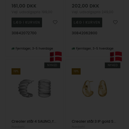
161,00
DKK
202,00
DKK
Vejl. udsalgspris
199,00
Vejl. udsalgspris
249,00
30842072700
30842062800
Fjernlager
3-5 hverdage
Fjernlager
3-5 hverdage
NYHED
NYHED
19%
19%
Creoler stål 4 SALINO, fra Nordahl
Creoler stål 3 IP gold SALINO, fra Nordahl
Nordahl
Nordahl