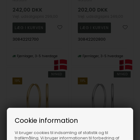
242,00
DKK
202,00
DKK
Vejl. udsalgspris
299,00
Vejl. udsalgspris
249,00
30842212700
30842202800
Fjernlager
3-5 hverdage
Fjernlager
3-5 hverdage
NYHED
NYHED
19%
19%
Cookie information
Vi bruger cookies til indsamling af statistik og til
Creoler stål 35mm IP gold CALMA, fra Nordahl
Creoler stål 35mm CALMA, fra Nordahl
trafikmåling. Vi bruger informationen til forbedring af