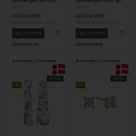
Ørehængere stål ONDA, fra Nordahl
Ørehængere stål IP gold ONDA, fra Nordahl
Nordahl
Nordahl
202,00
DKK
202,00
DKK
Vejl. udsalgspris
249,00
Vejl. udsalgspris
249,00
30842062700
30842052800
Fjernlager
3-5 hverdage
Fjernlager
3-5 hverdage
NYHED
NYHED
19%
19%