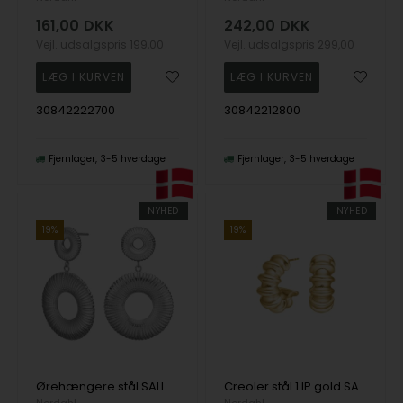
161,00
DKK
242,00
DKK
Vejl. udsalgspris
199,00
Vejl. udsalgspris
299,00
30842222700
30842212800
Fjernlager
3-5 hverdage
Fjernlager
3-5 hverdage
NYHED
NYHED
19%
19%
Ørehængere stål SALINO, fra Nordahl
Creoler stål 1 IP gold SALINO, fra Nordahl
Nordahl
Nordahl