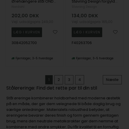
Ørehængere stål ONDA, fra Nordahl
Støvring Design forgyldte stål ørestikker med zirkonia
Nordahl
Støvring Design
202,00
DKK
134,00
DKK
Vejl. udsalgspris
249,00
Vejl. udsalgspris
165,00
30842052700
F40263706
Fjernlager
3-5 hverdage
Fjernlager
3-5 hverdage
1
2
3
4
Næste
Ståløreringe: Find det rette par til din stil
Stål øreringe kombinerer holdbarhed med moderne æstetik
på en måde, der gør dem velegnede til både daglig brug og
særlige anledninger. Materialets robusthed betyder, at
øreringene bevarer deres finish og form gennem gentagen
brug, mens den neutrale metalkarakter gør dem nemme at
kombinere med andre smykker. Du får kvalitet til en fornuftig