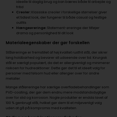
ideelle til daglig brug og kan bæres både til arbejde og
fritid
Creoler:
Klassiske creoler i forskellige størrelser giver
et tidløst look, der fungerer til både casual og festlige
outfits
Hængeøreringe:
Statement-øreringe der tilføjer
drama og personlighed til dit look
Materialeegenskaber der gør forskellen
Ståløreringe er fremstillet af høj kvalitet rustfrit stål, der sikrer
lang holdbarhed og bevarer sit udseende over tid. Kirurgisk
stål er særligt populært, da det er allergivenligt og minimerer
risikoen for hudreaktioner. Dette gør det til et ideelt valg for
personer med følsom hud eller allergier over for andre
metaller.
Mange ståløreringe har særlige overfladebehandlinger som
PVD-coating, der gør dem endnu mere modstandsdygtige
over for slid og korrosion. Nogle produkter er endda lavet af
100 % genbrugt stål, hvilket gør dem til et miljøvenligt valg
uden at gå på kompromis med kvaliteten.