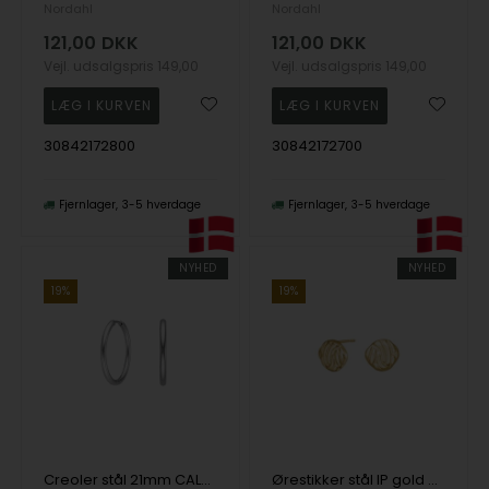
Nordahl
Nordahl
121,00
DKK
121,00
DKK
Vejl. udsalgspris
149,00
Vejl. udsalgspris
149,00
30842172800
30842172700
Fjernlager
3-5 hverdage
Fjernlager
3-5 hverdage
NYHED
NYHED
19%
19%
Creoler stål 21mm CALMA, fra Nordahl
Ørestikker stål IP gold SALINO, fra Nordahl