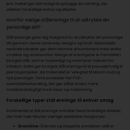
pris, hvilket gør det muligt at opbygge en samling, der
dækker forskellige behov og stilarter.
Hvorfor vælge ståløreringe til at udtrykke din
personlige stil?
Stål øreringe giver dig mulighed for at udtrykke din personlige
stil gennem deres varierede designs og finish. Materialets
neutrale karakter gør dem nemme at kombinere med andre
smykker og accessories. Mange af øreringene er fremstillet i
kirurgisk stål, som er hudvenligt og minimerer risikoen for
irritation. Dette gør kirurgisk stål øreringe til et populært valg til
piercingsmykker, da materialet er velegnet til følsom hud og
nye piercinger. Flere produkter har PVD-
overfladebehandling, der gør stålet endnu mere
modstandsdygtigt mod ridser og misfarvning.
Forskellige typer stål øreringe til enhver smag
Sortimentet af stål øreringe omfatter flere forskellige stilarter,
der hver især tilbyder særlige æstetiske muligheder.
Ørestikker:
Diskrete og elegante ørestikker i stål er