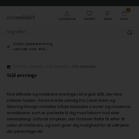
0
KUNDEKLUB
FAVORIT
MENU
KURV
Gratis pakkelevering
ved køb over 499,-
FORSIDE
»
SMYKKER
»
STÅL SMYKKER
»
STÅL ØRERINGE
Stål øreringe
Find stilfulde og holdbare øreringe i kirurgisk stål, der ikke
irriterer huden. Vores brede udvalg fra Calvin Klein og
Støvring Design omfatter både klassiske creoler og moderne
ørestikkere, som er perfekte til dig med følsom hud eller
nikkelallergi. Udforsk smykker, der forbliver flotte år efter år
uden at misfarves, og som giver dig mulighed for at udtrykke
din personlige stil.