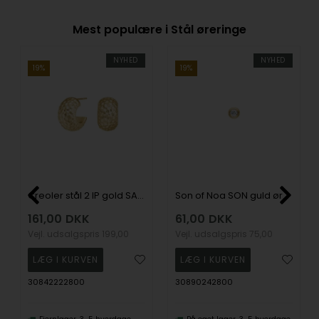
Mest populære i Stål øreringe
NYHED
NYHED
19%
19%
Creoler stål 2 IP gold SALINO, fra Nordahl
Son of Noa SON guld ørestik 3mm rørfatning
161,00
DKK
61,00
DKK
Vejl. udsalgspris
199,00
Vejl. udsalgspris
75,00
30842222800
30890242800