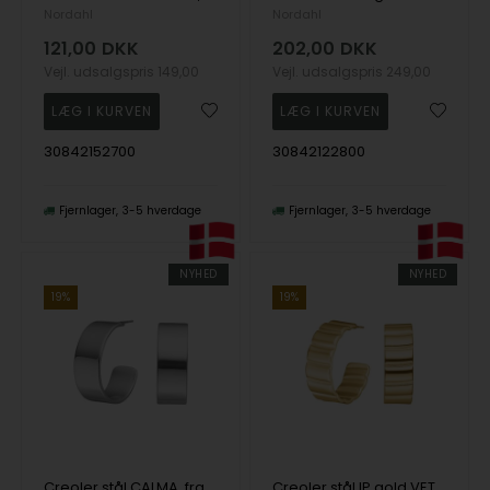
Nordahl
Nordahl
121,00
DKK
202,00
DKK
Vejl. udsalgspris
149,00
Vejl. udsalgspris
249,00
30842152700
30842122800
Fjernlager
3-5 hverdage
Fjernlager
3-5 hverdage
NYHED
NYHED
19%
19%
Creoler stål CALMA, fra Nordahl
Creoler stål IP gold VETO, fra Nordahl