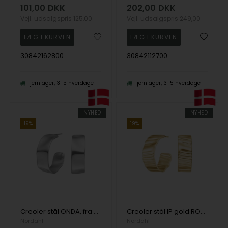
101,00
DKK
202,00
DKK
Vejl. udsalgspris
125,00
Vejl. udsalgspris
249,00
30842162800
30842112700
Fjernlager
3-5 hverdage
Fjernlager
3-5 hverdage
NYHED
NYHED
19%
19%
Creoler stål ONDA, fra Nordahl
Creoler stål IP gold ROCCIA, fra Nordahl
Nordahl
Nordahl