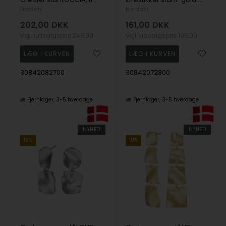
Nordahl
Nordahl
202,00
DKK
161,00
DKK
Vejl. udsalgspris
249,00
Vejl. udsalgspris
199,00
30842082700
30842072800
Fjernlager
3-5 hverdage
Fjernlager
3-5 hverdage
NYHED
NYHED
19%
19%