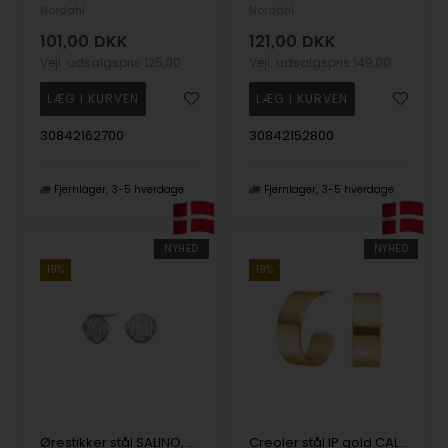
Nordahl
Nordahl
101,00
DKK
121,00
DKK
Vejl. udsalgspris
125,00
Vejl. udsalgspris
149,00
30842162700
30842152800
Fjernlager
3-5 hverdage
Fjernlager
3-5 hverdage
NYHED
NYHED
19%
19%
Ørestikker stål SALINO, fra Nordahl
Creoler stål IP gold CALMA, fra Nordahl