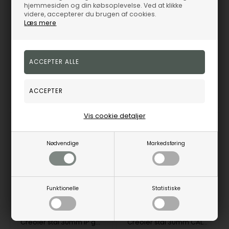
Nordahl
Nordahl
hjemmesiden og din købsoplevelse. Ved at klikke
videre, accepterer du brugen af cookies.
161,00
DKK
161,00
DKK
Læs mere
Vejl. udsalgspris
199,00
Vejl. udsalgspris
199,00
30842192800
30842192700
Fjernlager
3-5 hverdage
Fjernlager
3-5 hverdage
Vis cookie detaljer
NYHED
NYHED
19%
19%
Nødvendige
Markedsføring
Funktionelle
Statistiske
Creoler stål 30mm IP gold CALMA, fra Nordahl
Creoler stål 30mm CALMA, fra Nordahl