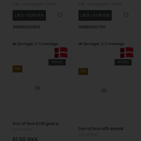
Vejl. udsalgspris
75,00
Vejl. udsalgspris
75,00
30890262800
30890262700
Fjernlager
3-5 hverdage
Fjernlager
3-5 hverdage
NYHED
NYHED
19%
19%
Son of Noa SON guld ørestik 3mm rørfatning
Son of Noa stål ørestik 3 mm rørfatning
Son of Noa
Son of Noa
61,00
DKK