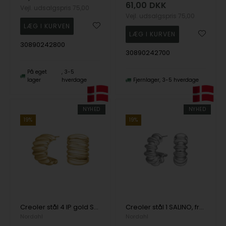
61,00
DKK
Vejl. udsalgspris
75,00
Vejl. udsalgspris
75,00
30890242800
30890242700
På eget
3-5
lager
hverdage
Fjernlager
3-5 hverdage
NYHED
NYHED
19%
19%
Creoler stål 4 IP gold SALINO, fra Nordahl
Creoler stål 1 SALINO, fra Nordahl
Nordahl
Nordahl