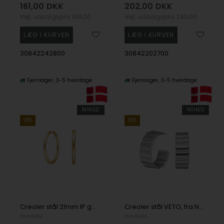
161,00
DKK
202,00
DKK
Vejl. udsalgspris
199,00
Vejl. udsalgspris
249,00
30842242800
30842202700
Fjernlager
3-5 hverdage
Fjernlager
3-5 hverdage
NYHED
NYHED
19%
19%
Creoler stål 21mm IP gold CALMA, fra Nordahl
Creoler stål VETO, fra Nordahl
Nordahl
Nordahl