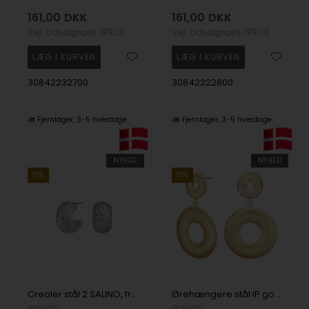
161,00
DKK
161,00
DKK
Vejl. udsalgspris
199,00
Vejl. udsalgspris
199,00
30842232700
30842222800
Fjernlager
3-5 hverdage
Fjernlager
3-5 hverdage
NYHED
NYHED
19%
19%
Creoler stål 2 SALINO, fra Nordahl
Ørehængere stål IP gold SALINO, fra Nordahl
Nordahl
Nordahl