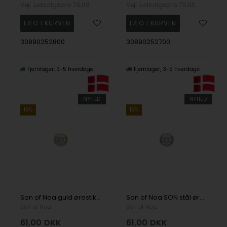
Vejl. udsalgspris
75,00
Vejl. udsalgspris
75,00
30890252800
30890252700
Fjernlager
3-5 hverdage
Fjernlager
3-5 hverdage
NYHED
NYHED
19%
19%
Son of Noa guld ørestik kubisk zirkonia 7 mm
Son of Noa SON stål ørestik 7 mm rørfatning
Son of Noa
Son of Noa
61,00
DKK
61,00
DKK