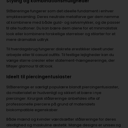
Styling og kombinationsmuligheder
Ståløreringe fungerer som det ideelle fundament i enhver
smykkesamling. Deres neutrale metalfarve gør dem nemme
at kombinere med både guld- og sølvsmykker, og de passer
til alle hudtoner. Du kan bære dem alene for et minimalistisk
look eller kombinere forskellige størrelser og stilarter for et
mere dramatisk udtryk.
Til hverdagsbrug fungerer diskrete ørestikker ideelt under
arbejde eller til casual outfits. Til festlige lejligheder kan du
vælge større creoler eller statement-hængeøreringe, der
tilføjer glamour til dit look.
Ideelt til piercingentusiaster
Ståløreringe er særligt populære blandt piercingentusiaster,
da materialet er hudvenligt og sikkert at bære i nye
piercinger. Kirurgisk ståløreringe anbefales ofte af
professionelle piercere på grund af materialets
biokompatible egenskaber.
Både mænd og kvinder værdsætter ståløreringe for deres
alsidighed og maskuline æstetik. Mange designs er unisex og