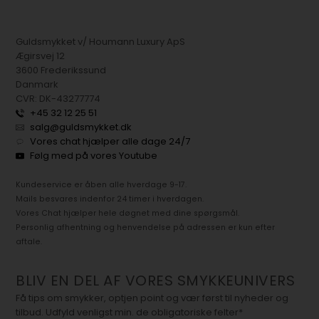
Guldsmykket v/ Houmann Luxury ApS
Ægirsvej 12
3600 Frederikssund
Danmark
CVR: DK-43277774
+45 32 12 25 51
salg@guldsmykket.dk
Vores chat hjælper alle dage 24/7
Følg med på vores Youtube
Kundeservice er åben alle hverdage 9-17.
Mails besvares indenfor 24 timer i hverdagen.
Vores Chat hjælper hele døgnet med dine spørgsmål.
Personlig afhentning og henvendelse på adressen er kun efter
aftale.
BLIV EN DEL AF VORES SMYKKEUNIVERS
Få tips om smykker, optjen point og vær først til nyheder og
tilbud. Udfyld venligst min. de obligatoriske felter*