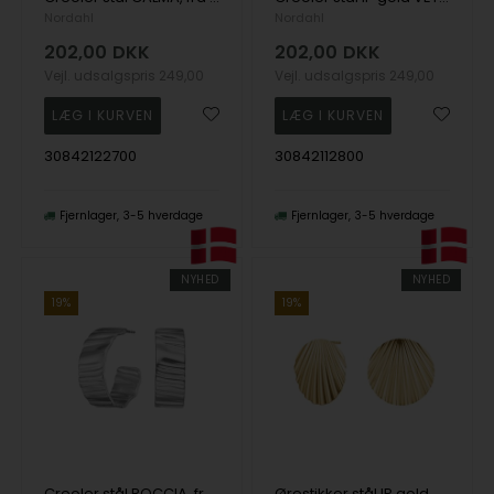
Nordahl
Nordahl
202,00
DKK
202,00
DKK
Vejl. udsalgspris
249,00
Vejl. udsalgspris
249,00
30842122700
30842112800
Fjernlager
3-5 hverdage
Fjernlager
3-5 hverdage
NYHED
NYHED
19%
19%
Creoler stål ROCCIA, fra Nordahl
Ørestikker stål IP gold SOLE, fra Nordahl