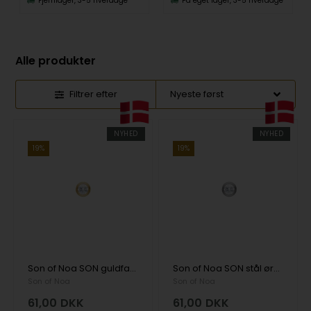
Fjernlager, 3-5 hverdage
På eget lager, 3-5 hverdage
Alle produkter
Filtrer efter
NYHED
NYHED
19%
19%
Son of Noa SON guldfarvet stål ørestik 5mm
Son of Noa SON stål ørestik 5 mm, 1 stk.
Son of Noa
Son of Noa
61,00
DKK
61,00
DKK