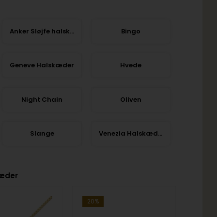
Anker Sløjfe halskæder
Bingo
Geneve Halskæder
Hvede
Night Chain
Oliven
Slange
Venezia Halskæder
kæder
20%