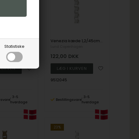
Venezia kæde 1,2/50cm sterling sølv
Venezia kæde 1,2/45cm sterling sølv
Statistiske
nhagen
Lund Copenhagen
DKK
122,00
DKK
9512045
3-5
3-5
ngsvare
Bestillingsvare
hverdage
hverdage
23%