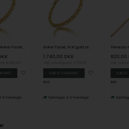
Forgyldt sølv Anker Facet halskæde, bredde 4,0 mm (Tråd 1,50), længde 60 cm
Anker Facet, 14 kt guld armbånd, ankelkæder og halskæder
DKK
1.740,00
DKK
820,00
pris
4.380,00
Vejl. udsalgspris
2.175,00
Vejl. udsa
800
885
 3-5 hverdage
Fjernlager, 3-5 hverdage
Fjernla
er