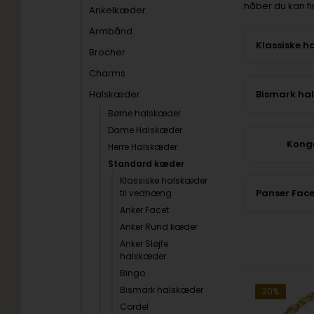
håber du kan f
Ankelkæder
Armbånd
Brocher
Charms
Halskæder
Børne halskæder
Dame Halskæder
Kong
Herre Halskæder
Standard kæder
Klassiske halskæder
til vedhæng
Anker Facet
Anker Rund kæder
Anker Sløjfe
halskæder
Bingo
Bismark halskæder
20%
20%
Cordel