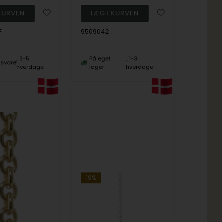
F
9509042
3-5
På eget
1-3
ngsvare
hverdage
lager
hverdage
19%