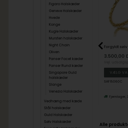
Figaro Halskæder
Geneve Halskæder
Hvede
Konge
Kugle Halskæder
Mursten halskæder
Night Chain
14 karat hvidgulds Singapore armbånd, 1,5 mm bred og længde 17 cm
Venezia-14 kt hvidguld-Fås i flere bredder og længder
Oliven
K
1.740,00
DKK
3.500,00
Panser Facet kæder
1.775,00
Vejl. udsalgspris
2.175,00
Vejl. udsalgs
Panser Rund kæder
Singapore Guld
halskæder
890
SAF15060C
Slange
Venezia Halskæder
forv. lev 3-5
Fjernlager, 3-5 hverdage
Fjernlager,
Vedhæng med kæde
Stål halskæder
Guld Halskæder
Sølv Halskæder
Alle produkt