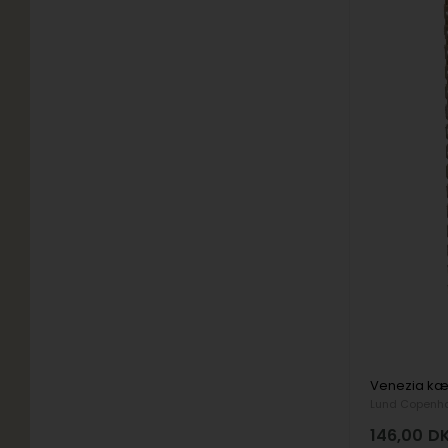
Lund Copenh
146,00
D