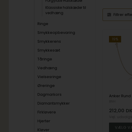
Forgyldte Halskæder
Klassiske halskæder til
vedhæng
Filtrer eft
Ringe
Smykkeopbevaring
19%
Smykkerens
Smykkesæt
Tåringe
Vedhæng
Vielsesringe
Øreringe
Dagmarkors
BNH
Diamantsmykker
212,00
D
Firkløvere
Vejl. udsalg
Hjerter
Kløver