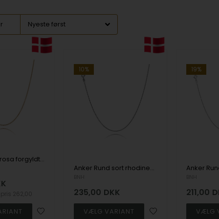
er
10%
19%
Anker Rund rosa forgyldt, 925 sterling sølv armbånd og halskæder i flere længder
Anker Rund sort rhodineret, 925 sterling halskæder i flere længder & bredder
BNH
BNH
KK
235,00
DKK
211,00
D
spris
262,00