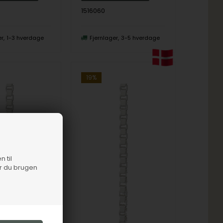
1516060
er
1-3 hverdage
Fjernlager
3-5 hverdage
19%
n til
er du brugen