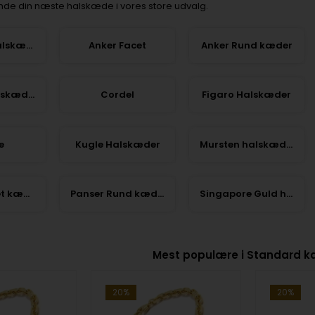
inde din næste halskæde i vores store udvalg.
Klassiske halskæder til vedhæng
Anker Facet
Anker Rund kæder
Bismark halskæder
Cordel
Figaro Halskæder
e
Kugle Halskæder
Mursten halskæder
Panser Facet kæder
Panser Rund kæder
Singapore Guld halskæder
Mest populære i Standard 
20%
20%