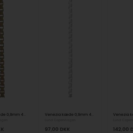
Venezia kæde 0,9mm 45 cm forgyldt sterling sølv
Venezia kæde 0,9mm 45cm sterling sølv
agen
Lund Copenhagen
Lund Cope
KK
97,00
DKK
142,00