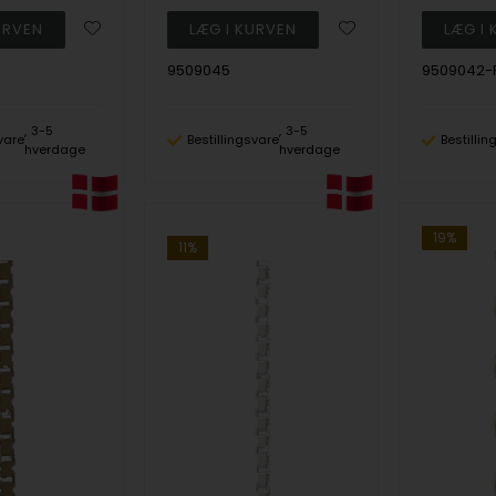
9509045
9509042-
3-5
3-5
vare
Bestillingsvare
Bestilli
hverdage
hverdage
19%
11%