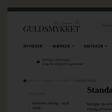
NYHEDER
MÆRKER
SMYKKER
Hurtige leveringer
+
dag-til-dag på lagervarer
FORSIDE
»
SMYKKER
»
HALSKÆDER
»
STANDARD KÆDER
Stand
Smykker
Sommer Udsalg - op til
Mangler du en k
+50%
udvalg af forsk