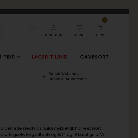
0
SET
KUNDEKLUB
FAVORIT
KURV
R PRIS
LAGER TILBUD
GAVEKORT
Dansk Webshop
Dansk Kundeservice
det rette sted! Hos Guldsmykket.dk har vi et stort
rlingsølv, forgyldt sølv og 8, 14 og 18 karat guld. Vi