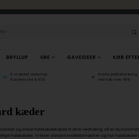
BRYLLUP
URE
GAVEIDEER
KØB EFTE
E-mærket webshop
Gratis pakkelevering
Kundescore 9,4/10
ved køb over 499,-
ard kæder
lassisk og enkel halskædekæde til dine vedhæng, så er du kommet til 
ellige halskæder. Vi fører danske kvalitetsmærker og har halskæder i ste