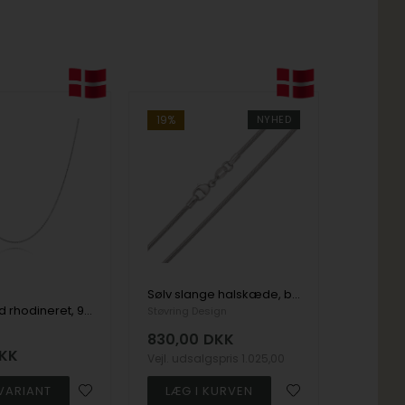
19%
NYHED
Sølv slange halskæde, bredde 1,6 og længde 60 cm
Anker Rund rhodineret, 925 sterling sølv halskæder i flere længder og bredder
Støvring Design
830,00
DKK
KK
Vejl. udsalgspris
1.025,00