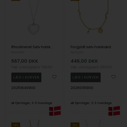
Rhodineret Sølv halskæde stor BAILANDO52, fra Nordahl
Forgyldt sølv halskæde SPACE52, fra Nordahl
Nordahl
Nordahl
567,00
DKK
446,00
DKK
Vejl. udsalgspris
700,00
Vejl. udsalgspris
550,00
20251640900
20260115900
Fjernlager
3-5 hverdage
Fjernlager
3-5 hverdage
19%
19%