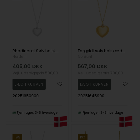
Rhodineret Sølv halskæde lille BAILANDO52, fra Nordahl
Forgyldt sølv halskæde stor BAILANDO52, fra Nordahl
Nordahl
Nordahl
405,00
DKK
567,00
DKK
Vejl. udsalgspris
500,00
Vejl. udsalgspris
700,00
20251650900
20251645900
Fjernlager
3-5 hverdage
Fjernlager
3-5 hverdage
19%
19%