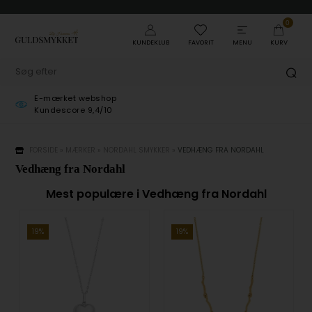
0
KUNDEKLUB
FAVORIT
MENU
KURV
E-mærket webshop
Gra
Kundescore 9,4/10
ved
FORSIDE
»
MÆRKER
»
NORDAHL SMYKKER
»
VEDHÆNG FRA NORDAHL
Vedhæng fra Nordahl
Mest populære i Vedhæng fra Nordahl
19%
19%