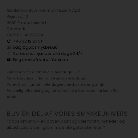
Guldsmykket v/ Houmann Luxury ApS
Ægirsvej 12
3600 Frederikssund
Danmark
CVR: DK-43277774
+45 32 12 25 51
salg@guldsmykket.dk
Vores chat hjælper alle dage 24/7
Følg med på vores Youtube
Kundeservice er åben alle hverdage 9-17.
Mails besvares indenfor 24 timer i hverdagen.
Vores Chat hjælper hele døgnet med dine spørgsmål.
Personlig afhentning og henvendelse på adressen er kun efter
aftale.
BLIV EN DEL AF VORES SMYKKEUNIVERS
Få tips om smykker, optjen point og vær først til nyheder og
tilbud. Udfyld venligst min. de obligatoriske felter*