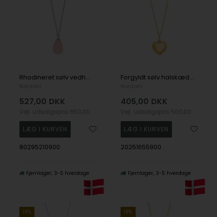
Rhodineret sølv vedhæng SWEETS52 rosa quartz , fra Nordahl
Forgyldt sølv halskæde lille BAILANDO52, fra Nordahl
Nordahl
Nordahl
527,00
DKK
405,00
DKK
Vejl. udsalgspris
650,00
Vejl. udsalgspris
500,00
80295210900
20251655900
Fjernlager
3-5 hverdage
Fjernlager
3-5 hverdage
19%
19%