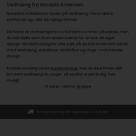
Vedhæng fra Nordahl Andersen
Nordahls kollektioner byder på vedhæng i flere lækre
sølvfarver og i alle de rigtige former.
De fleste af vedhængene fra Nordahl kommer på kæde, men
du kan flytte dem til en anden kæde for at lave dit eget
design. Nordahl designer ofte sæt, så du kan finde hele serier
med vedhæng, ørestikker, armbånd og ringe i matchende
design.
Kontakt endelig vores
kundeservice
, hvis du ikke finder det
Nordahl vedhæng du søger, så skaffer vi det til dig, hvis
muligt.
13
varer i denne gruppe
Hurtig levering på lagervarer, 1-3 dage