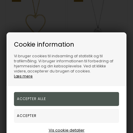
Cookie information
Forgyldt sølv halskæde ADORE52 2 , fra Nordahl
Rhd. Sølv vedhæng TREASURE52, fra Nordahl
Nordahl
Nordahl
Vi bruger cookies til indsamling af statistik og til
trafikmåling. Vi bruger informationen til forbedring af
365,00
DKK
405,00
DKK
hjemmesiden og din købsoplevelse. Ved at klikke
Vejl. udsalgspris
450,00
Vejl. udsalgspris
500,00
videre, accepterer du brugen af cookies.
Læs mere
20260105900
20260020950
Fjernlager
3-5 hverdage
Fjernlager
3-5 hverdage
Vis cookie detaljer
19%
19%