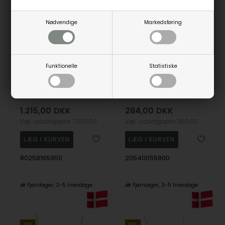
Nødvendige
Markedsføring
Funktionelle
Statistiske
Forg. sølvhalskæde SQUARE52, fra Nordahl
Forgyldt sølv halskæde GEM52, fra Nordahl
Nordahl
Nordahl
1.215,00
DKK
284,00
DKK
Vejl. udsalgspris
1.500,00
Vejl. udsalgspris
350,00
80258165950
20540055900
Fjernlager
3-5 hverdage
Fjernlager
3-5 hverdage
19%
19%