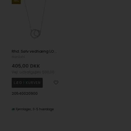
19%
Rhd. Sølv vedhæng LOOK52 , fra Nordahl
Nordahl
405,00
DKK
Vejl. udsalgspris
500,00
20540020900
Fjernlager
3-5 hverdage