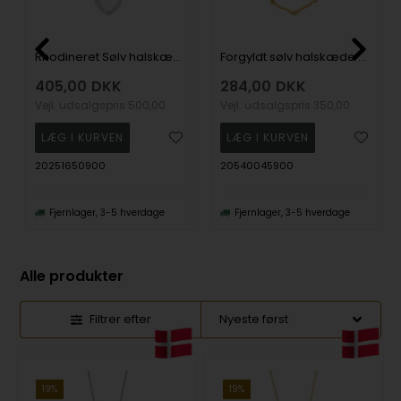
Rhodineret Sølv halskæde lille BAILANDO52, fra Nordahl
Forgyldt sølv halskæde MOVIE52 , fra Nordahl
405,00
DKK
284,00
DKK
Vejl. udsalgspris
500,00
Vejl. udsalgspris
350,00
20251650900
20540045900
Fjernlager, 3-5 hverdage
Fjernlager, 3-5 hverdage
Alle produkter
Filtrer efter
19%
19%