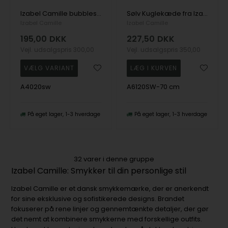
Izabel Camille bubbles mat hvidt sølv fingerring
Sølv Kuglekæde fra Izabel Camille, 70 cm
Izabel Camille
Izabel Camille
195,00
DKK
227,50
DKK
Vejl. udsalgspris
300,00
Vejl. udsalgspris
350,00
A4020sw
A6120SW-70 cm
På eget lager
1-3 hverdage
På eget lager
1-3 hverdage
32
varer i denne gruppe
Izabel Camille: Smykker til din personlige stil
Izabel Camille er et dansk smykkemærke, der er anerkendt
for sine eksklusive og sofistikerede designs. Brandet
fokuserer på rene linjer og gennemtænkte detaljer, der gør
det nemt at kombinere smykkerne med forskellige outfits.