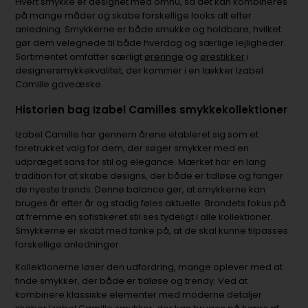
Hvert smykke er designet med omhu, så det kan kombineres
på mange måder og skabe forskellige looks alt efter
anledning. Smykkerne er både smukke og holdbare, hvilket
gør dem velegnede til både hverdag og særlige lejligheder.
Sortimentet omfatter særligt
øreringe
og
ørestikker
i
designersmykkekvalitet, der kommer i en lækker Izabel
Camille gaveæske.
Historien bag Izabel Camilles smykkekollektioner
Izabel Camille har gennem årene etableret sig som et
foretrukket valg for dem, der søger smykker med en
udpræget sans for stil og elegance. Mærket har en lang
tradition for at skabe designs, der både er tidløse og fanger
de nyeste trends. Denne balance gør, at smykkerne kan
bruges år efter år og stadig føles aktuelle. Brandets fokus på
at fremme en sofistikeret stil ses tydeligt i alle kollektioner.
Smykkerne er skabt med tanke på, at de skal kunne tilpasses
forskellige anledninger.
Kollektionerne løser den udfordring, mange oplever med at
finde smykker, der både er tidløse og trendy. Ved at
kombinere klassiske elementer med moderne detaljer