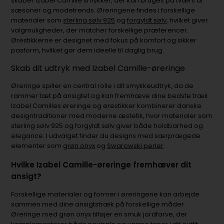
skaber Izabel Camille smykker, der kan bruges på tværs af
sæsoner og modetrends. Øreringene findes i forskellige
materialer som
sterling sølv 925
og
forgyldt sølv
, hvilket giver
valgmuligheder, der matcher forskellige præferencer.
Ørestikkerne er designet med fokus på komfort og sikker
pasform, hvilket gør dem ideelle til daglig brug.
Skab dit udtryk med Izabel Camille-øreringe
Øreringe spiller en central rolle i dit smykkeudtryk, da de
rammer tæt på ansigtet og kan fremhæve dine bedste træk.
Izabel Camilles øreringe og ørestikker kombinerer danske
designtraditioner med moderne æstetik, hvor materialer som
sterling sølv 925 og forgyldt sølv giver både holdbarhed og
elegance. I udvalget finder du designs med særprægede
elementer som
grøn onyx
og
Swarowski perler
.
Hvilke Izabel Camille-øreringe fremhæver dit
ansigt?
Forskellige materialer og former i øreringene kan arbejde
sammen med dine ansigtstræk på forskellige måder.
Øreringe med grøn onyx tilføjer en smuk jordfarve, der