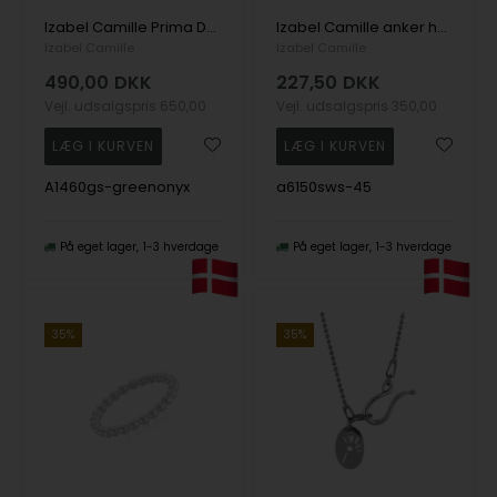
Izabel Camille Prima Donna forgyldt sølv Øreringe blank, model A1460gs-greenonyx
Izabel Camille anker halskæde i blankt sølv, 45 cm
Izabel Camille
Izabel Camille
490,00
DKK
227,50
DKK
Vejl. udsalgspris
650,00
Vejl. udsalgspris
350,00
A1460gs-greenonyx
a6150sws-45
På eget lager
1-3 hverdage
På eget lager
1-3 hverdage
35%
35%