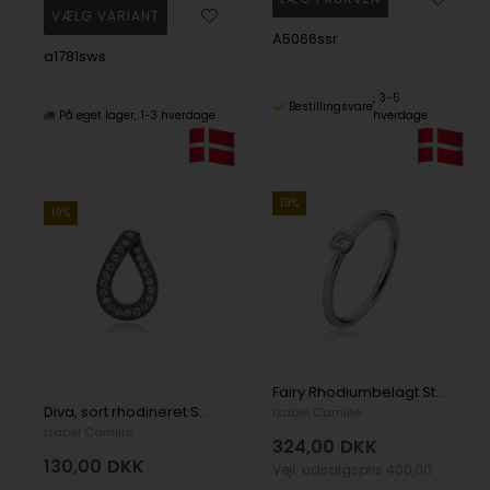
A5066ssr
a1781sws
3-5
Bestillingsvare
På eget lager
1-3 hverdage
hverdage
19%
19%
Fairy Rhodiumbelagt Sterling Sølv Fingerring med Zirkonia
Diva, sort rhodineret Sølv vedhæng med Zirkonia
Izabel Camille
Izabel Camille
324,00
DKK
130,00
DKK
Vejl. udsalgspris
400,00