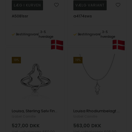
A5081ssr
a4174sws
3-5
3-5
Bestillingsvare
Bestillingsvare
hverdage
hverdage
19%
19%
Louisa, Sterling Sølv Fingerring
Louisa Rhodiumbelagt Sterling Sølv Vedhæng med organsik form
Izabel Camille
Izabel Camille
527,00
DKK
563,00
DKK
Vejl. udsalgspris
650,00
Vejl. udsalgspris
695,00