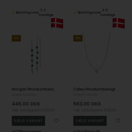
3-5
3-5
Bestillingsvare
Bestillingsvare
hverdage
hverdage
19%
19%
Morgan Rhodiumbelagt Sterling Sølv Øreringe med Krystaller
Caley Rhodiumbelagt Sterling Sølv Vedhæng med kæde
Izabel Camille
Izabel Camille
446,00
DKK
563,00
DKK
Vejl. udsalgspris
550,00
Vejl. udsalgspris
695,00
a1778swsgreen
s20445sws45