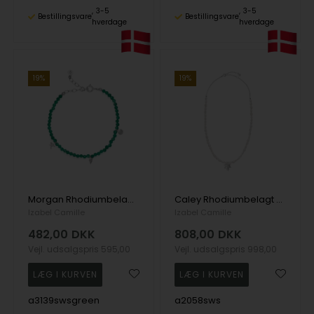
3-5
3-5
Bestillingsvare
Bestillingsvare
hverdage
hverdage
19%
19%
Morgan Rhodiumbelagt Sterling Sølv Armbånd med Krystaller
Caley Rhodiumbelagt Sterling Sølv Halskæde med Ferskvandsperle
Izabel Camille
Izabel Camille
482,00
DKK
808,00
DKK
Vejl. udsalgspris
595,00
Vejl. udsalgspris
998,00
a3139swsgreen
a2058sws