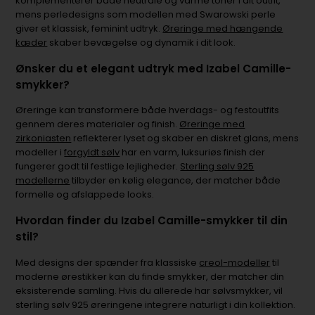
komplementerer både neutrale og varme toner i dit outfit,
mens perledesigns som modellen med Swarowski perle
giver et klassisk, feminint udtryk.
Øreringe med hængende
kæder
skaber bevægelse og dynamik i dit look.
Ønsker du et elegant udtryk med Izabel Camille-
smykker?
Øreringe kan transformere både hverdags- og festoutfits
gennem deres materialer og finish.
Øreringe med
zirkoniasten
reflekterer lyset og skaber en diskret glans, mens
modeller i
forgyldt sølv
har en varm, luksuriøs finish der
fungerer godt til festlige lejligheder.
Sterling sølv 925
modellerne
tilbyder en kølig elegance, der matcher både
formelle og afslappede looks.
Hvordan finder du Izabel Camille-smykker til din
stil?
Med designs der spænder fra klassiske
creol-modeller
til
moderne ørestikker kan du finde smykker, der matcher din
eksisterende samling. Hvis du allerede har sølvsmykker, vil
sterling sølv 925 øreringene integrere naturligt i din kollektion.