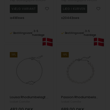
a4181sws
s20443sws
3-5
3-5
Bestillingsvare
Bestillingsvare
hverdage
hverdage
19%
19%
Louisa Rhodiumbelagt Sterling Sølv Armbånd med organsik form
Passion Rhodiumbelagt Sterling Sølv Armbånd med
Izabel Camille
Izabel Camille
482,00
DKK
689,00
DKK