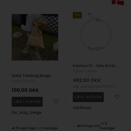
19%
Karina x IC - Sølv Armbånd med blå sten
Izabel Camille
Sistie Totebag Beige
482,00
DKK
Izabel Camille
Vejl. udsalgspris
595,00
100,00
DKK
a3145sws
Sis_bag_beige
3-5
Bestillingsvare
På eget lager
1-3 hverdage
hverdage