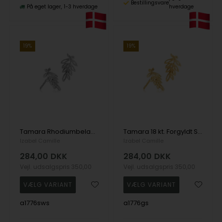
Bestillingsvare
På eget lager
1-3 hverdage
hverdage
19%
19%
Tamara Rhodiumbelagt Sterling Sølv øreringe
Tamara 18 kt. Forgyldt Sterling Sølv øreringe
Izabel Camille
Izabel Camille
284,00
DKK
284,00
DKK
Vejl. udsalgspris
350,00
Vejl. udsalgspris
350,00
a1776sws
a1776gs