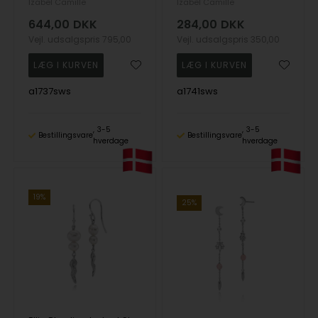
Izabel Camille
Izabel Camille
644,00
DKK
284,00
DKK
Vejl. udsalgspris
795,00
Vejl. udsalgspris
350,00
a1737sws
a1741sws
3-5
3-5
Bestillingsvare
Bestillingsvare
hverdage
hverdage
19%
25%