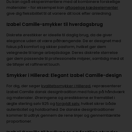
Du kan også eksperimentere med at kombinere forskellige
materialer - for eksempel kan
aftagelige kædeelementer
give dig fleksibilitet til at variere dit look efter anledning.
Izabel Camille-smykker til hverdagsbrug
Diskrete ørestikker er ideelle til daglig brug, da de giver
elegance uden at være påtrængende. De er designet med
fokus på komfort og sikker pasform, hvilket gør dem
velegnede til lange arbejdsdage. Deres diskrete størrelse
gør dem passende til professionelle miljøer, samtidig med at
de tilføjer et raffineret touch.
Smykker i Hillerød: Elegant Izabel Camille-design
For dig, der søger
kvalitetssmykker i Hillerød
, repræsenterer
Izabel Camille dansk designtradition med fokus på håndværk
og materialer. Øreringene og ørestikkerne er fremstillet i
ægte sterling sølv 925 og
forgyldt sølv
, hvilket sikrer både
autenticitet og holdbarhed. De danske designtraditioner
kommer til udtryk gennem de rene linjer og gennemtænkte
proportioner.