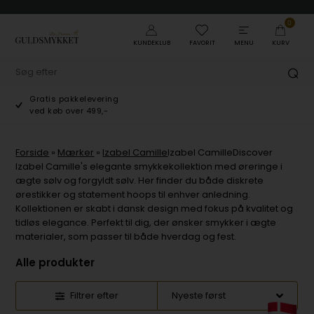
0
KUNDEKLUB
FAVORIT
MENU
KURV
Gratis pakkelevering
ved køb over 499,-
Forside
»
Mærker
»
Izabel Camille
Izabel CamilleDiscover
Izabel Camille's elegante smykkekollektion med øreringe i
ægte sølv og forgyldt sølv. Her finder du både diskrete
ørestikker og statement hoops til enhver anledning.
Kollektionen er skabt i dansk design med fokus på kvalitet og
tidløs elegance. Perfekt til dig, der ønsker smykker i ægte
materialer, som passer til både hverdag og fest.
Alle produkter
Filtrer efter