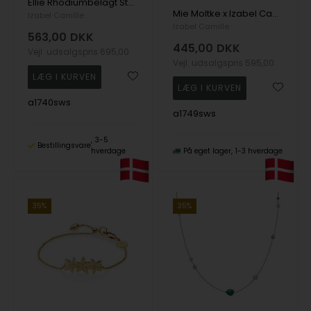
Ellie Rhodiumbelagt Sterling Sølv Øreringe med ferskvandsperler
Mie Moltke x Izabel Camille Rhodiumbelagt Sterling Sølv Øreringe med Krystaller og Rosenkvarts
Izabel Camille
Izabel Camille
563,00
DKK
445,00
DKK
Vejl. udsalgspris
695,00
Vejl. udsalgspris
595,00
a1740sws
a1749sws
3-5
Bestillingsvare
hverdage
På eget lager
1-3 hverdage
35%
35%