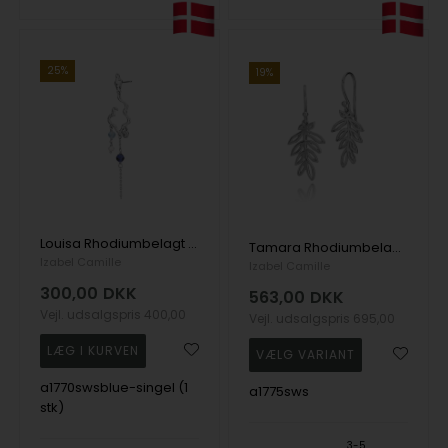
25%
19%
Louisa Rhodiumbelagt Sterling Sølv Ørering med Zirkonia, kvarts, krystal og ferskvandsperle.
Tamara Rhodiumbelagt Sterling Sølv øreringe
Izabel Camille
Izabel Camille
300,00
DKK
563,00
DKK
Vejl. udsalgspris
400,00
Vejl. udsalgspris
695,00
a1770swsblue-singel (1
a1775sws
stk)
3-5