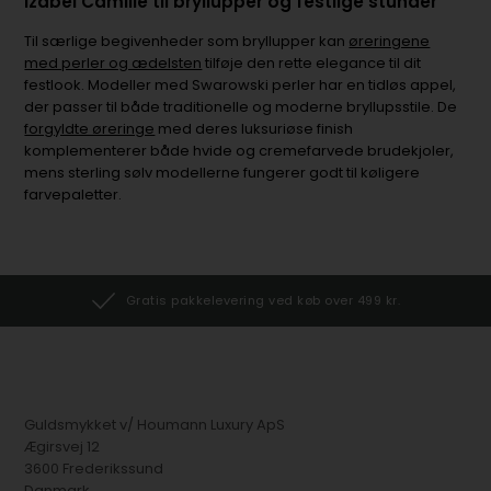
Izabel Camille til bryllupper og festlige stunder
Til særlige begivenheder som bryllupper kan
øreringene
med perler og ædelsten
tilføje den rette elegance til dit
festlook. Modeller med Swarowski perler har en tidløs appel,
der passer til både traditionelle og moderne bryllupsstile. De
forgyldte øreringe
med deres luksuriøse finish
komplementerer både hvide og cremefarvede brudekjoler,
mens sterling sølv modellerne fungerer godt til køligere
farvepaletter.
Gratis pakkelevering ved køb over 499 kr.
Guldsmykket v/ Houmann Luxury ApS
Ægirsvej 12
3600 Frederikssund
Danmark