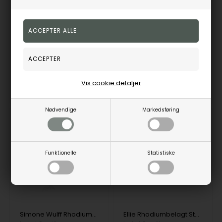
401,00
DKK
585,00
DKK
Vejl. udsalgspris
495,00
Vejl. udsalgspris
650,00
a1769swspeachmoonstone
a1767swswhite
3-5
3-5
Vis cookie detaljer
Bestillingsvare
Bestillingsvare
hverdage
hverdage
Nødvendige
Markedsføring
19%
19%
Funktionelle
Statistiske
Simone Wulff Rhodiumbelagt Sterling Sølv Øreringe
Ellie Rhodiumbelagt Sterling Sølv Øreringe med rustik overflade