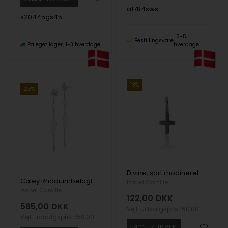
a1784sws
s20445gs45
3-5
Bestillingsvare
På eget lager
1-3 hverdage
hverdage
19%
25%
Divine, sort rhodineret Sterling Sølv vedhæng med kors
Caley Rhodiumbelagt Sterling Sølv Øreringe med Ferskvandsperler
Izabel Camille
Izabel Camille
122,00
DKK
565,00
DKK
Vejl. udsalgspris
150,00
Vejl. udsalgspris
750,00