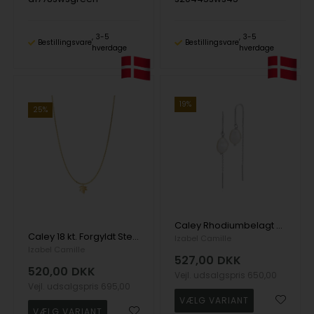
3-5
3-5
Bestillingsvare
Bestillingsvare
hverdage
hverdage
19%
25%
Caley Rhodiumbelagt Sterling Sølv Øreringe med Ferskvandsperler
Caley 18 kt. Forgyldt Sterling Sølv Vedhæng med kæde
Izabel Camille
Izabel Camille
527,00
DKK
520,00
DKK
Vejl. udsalgspris
650,00
Vejl. udsalgspris
695,00