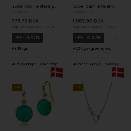
Izabel Camille Sterling sølv Armbånd, Daisy med forgyldt overflade, model A3087gs
Izabel Camille Orient forgyldt sølv halskæde blank, model A2016gs-greenonyx
Izabel Camille
Izabel Camille
776,75
DKK
1.007,50
DKK
Vejl. udsalgspris
1.195,00
Vejl. udsalgspris
1.550,00
A3087gs
A2016gs-greenonyx
På eget lager
1-3 hverdage
På eget lager
1-3 hverdage
25%
35%