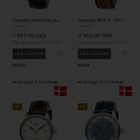
Zeppelin 86263 herreur New Captain's Line Automatic 42mm 5ATM
Zeppelin 8618-4 - 100 Years Zeppelin herreur Automatic Chronograph 43mm 5ATM
Zeppelin
Zeppelin
7.857,00
DKK
11.462,00
DKK
Vejl. udsalgspris
9.700,00
Vejl. udsalgspris
14.150,00
86263
86184
Fjernlager
3-5 hverdage
Fjernlager
3-5 hverdage
19%
19%