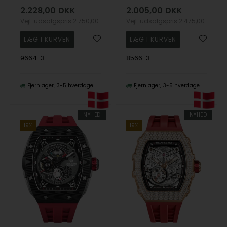
2.228,00
DKK
2.005,00
DKK
Vejl. udsalgspris
2.750,00
Vejl. udsalgspris
2.475,00
9664-3
8566-3
Fjernlager
3-5 hverdage
Fjernlager
3-5 hverdage
NYHED
NYHED
19%
19%