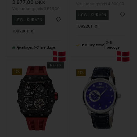
2.977,00
DKK
Vejl. udsalgspris
4.800,00
Vejl. udsalgspris
3.675,00
TB8228T-01
TB8208T-01
3-5
Bestillingsvare
Fjernlager
1-3 hverdage
hverdage
NYHED
19%
19%