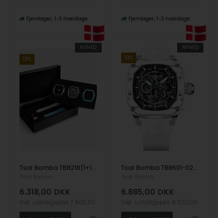
Fjernlager
1-3 hverdage
Fjernlager
1-3 hverdage
NYHED
NYHED
19%
19%
Tsar Bomba TB8218(1+1)C-01LKBU herre klokker Atomic Ceramic Edition Interchangeable Automatic Watch 45mm 10ATM
Tsar Bomba TB8601-02 herre klokker Dark Matter 1 Interchangeable Automatic Watch 43mm 5ATM
Tsar Bomba
Tsar Bomba
6.318,00
DKK
6.885,00
DKK
Vejl. udsalgspris
7.800,00
Vejl. udsalgspris
8.500,00