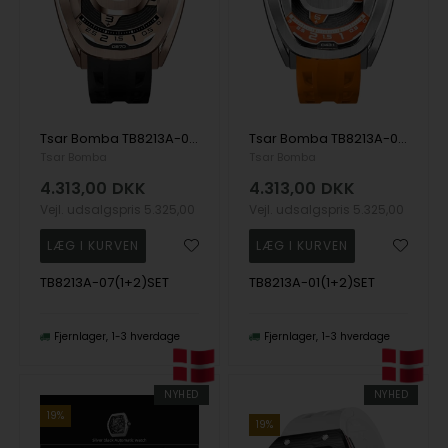
Tsar Bomba TB8213A-07(1+2)SET herre klokker Reactor Interchangeable Automatic Watch 44mm 10ATM
Tsar Bomba TB8213A-01(1+2)SET herre klokker Reactor Interchangeable Automatic Watch 44mm 10ATM
Tsar Bomba
Tsar Bomba
4.313,00
DKK
4.313,00
DKK
Vejl. udsalgspris
5.325,00
Vejl. udsalgspris
5.325,00
TB8213A-07(1+2)SET
TB8213A-01(1+2)SET
Fjernlager
1-3 hverdage
Fjernlager
1-3 hverdage
NYHED
NYHED
19%
19%