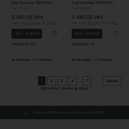
Tsar Bomba TB8401CF-02 herre klokker Electron Full Carbon Fiber Edition Automatic 43mm 10ATM
Tsar Bomba TB8401CF-01 herre klokker Electron Full Carbon Fiber Edition Automatic 43mm 10ATM
Tsar Bomba
Tsar Bomba
11.482,00
DKK
11.482,00
DKK
Vejl. udsalgspris
14.175,00
Vejl. udsalgspris
14.175,00
TB8401CF-02
TB8401CF-01
Fjernlager
1-3 hverdage
Fjernlager
1-3 hverdage
1
2
3
4
...
7
Næste
256
varer i denne gruppe
Gratis pakkelevering ved køb over 499 kr.