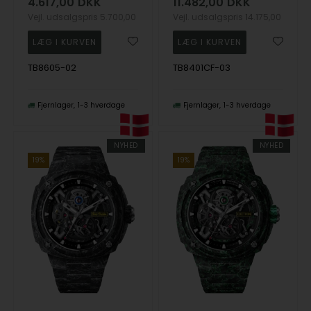
4.617,00
DKK
11.482,00
DKK
Vejl. udsalgspris
5.700,00
Vejl. udsalgspris
14.175,00
TB8605-02
TB8401CF-03
Fjernlager
1-3 hverdage
Fjernlager
1-3 hverdage
NYHED
NYHED
19%
19%