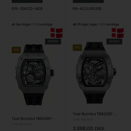
EFK-200CD-1AER
RA-AC0J10S10B
Fjernlager
1-3 hverdage
På eget lager
1-3 hverdage
NYHED
NYHED
19%
19%
Tsar Bomba TB8228T-01 herre klokker Elemental Titanium Automatic 45mm 5ATM
Tsar Bomba TB8208T-01 herreur Elemental Titanium Automatic 43mm 5ATM
Tsar Bomba
Tsar Bomba
3.888,00
DKK