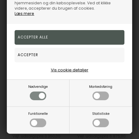
hjemmesiden og din købsoplevelse. Ved at klikke
8468M1
84265
videre, accepterer du brugen af cookies.
Læs mere
Fjernlager
3-5 hverdage
Fjernlager
3-5 hverdage
19%
19%
Vis cookie detaljer
Nødvendige
Markedsføring
Zeppelin 8468-1 Atlantic Automatic herreur GMT 43mm 5ATM
Zeppelin 8622-3 New Captains Line automatic 43mm 5ATM
Funktionelle
Statistiske
Zeppelin
Zeppelin
2.714,00
DKK
5.569,00
DKK
Vejl. udsalgspris
3.350,00
Vejl. udsalgspris
6.875,00