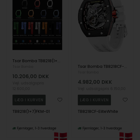
Tsar Bomba TB8218(1+7)FKM-01 herre klokker Atomic Combo Interchangeable Automatic Watch 45mm 10ATM
Tsar Bomba TB8218CF-EliteWhite herre klokker Atomic Twin Interchangeable Automatic Watch 45mm 10ATM
Tsar Bomba
Tsar Bomba
10.206,00
DKK
4.982,00
DKK
Vejl. udsalgspris
12.600,00
Vejl. udsalgspris
6.150,00
TB8218(1+7)FKM-01
TB8218CF-EliteWhite
Fjernlager
1-3 hverdage
Fjernlager
1-3 hverdage