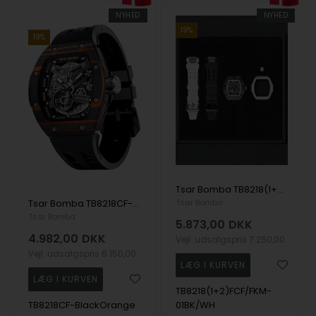
NYHED
NYHED
19%
19%
Tsar Bomba TB8218(1+2)CF/FKM-01BK/WH herre klokker Atomic Twin Interchangeable Automatic Watch 45mm 10ATM
Tsar Bomba TB8218CF-BlackOrange herre klokker Atomic Twin Interchangeable Automatic Watch 45mm 10ATM
Tsar Bomba
Tsar Bomba
5.873,00
DKK
4.982,00
DKK
Vejl. udsalgspris
7.250,00
Vejl. udsalgspris
6.150,00
TB8218(1+2)FCF/FKM-
TB8218CF-BlackOrange
01BK/WH