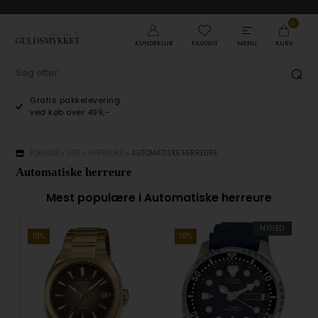
0
KUNDEKLUB
FAVORIT
MENU
KURV
Gratis pakkelevering
ved køb over 499,-
FORSIDE
»
URE
»
HERREURE
»
AUTOMATISKE HERREURE
Automatiske herreure
Mest populære i Automatiske herreure
NYHED
19%
19%