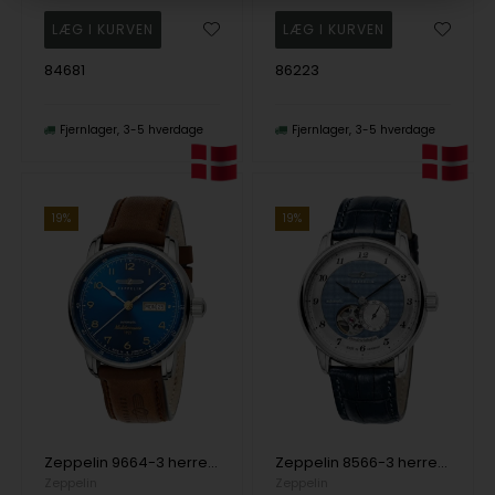
84681
86223
Fjernlager
3-5 hverdage
Fjernlager
3-5 hverdage
19%
19%
Zeppelin 9664-3 herreur Méditerranée Automatic 40mm 5ATM
Zeppelin 8566-3 herreur Friedrichshafen Automatic 40mm 5ATM
Zeppelin
Zeppelin