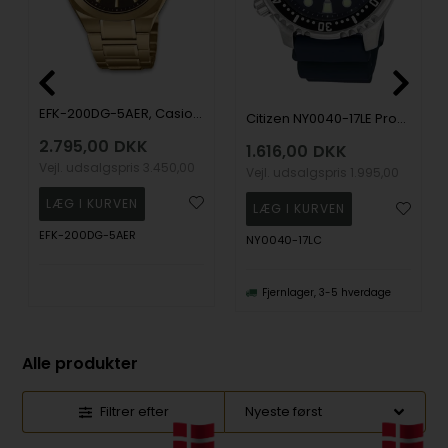
EFK-200DG-5AER, Casio Edifice EFK-200DG-5AER Automatik Herre m/lænke
Citizen NY0040-17LE Promaster Sea Automatic herre 42mm 20 ATM
2.795,00
DKK
1.616,00
DKK
Vejl. udsalgspris
3.450,00
Vejl. udsalgspris
1.995,00
EFK-200DG-5AER
NY0040-17LC
Fjernlager, 3-5 hverdage
Alle produkter
Filtrer efter