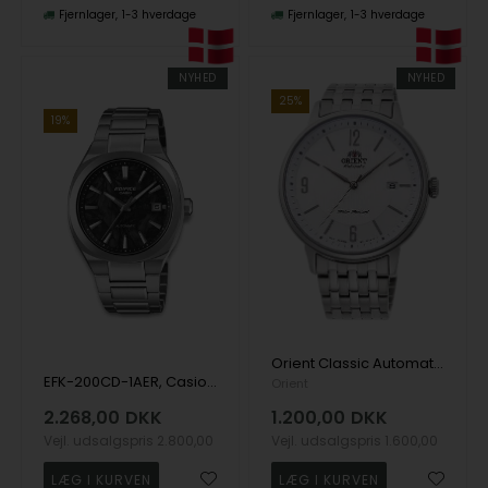
Fjernlager
1-3 hverdage
Fjernlager
1-3 hverdage
NYHED
NYHED
25%
19%
Orient Classic Automatic herreur
EFK-200CD-1AER, Casio Edifice EFK-200CD-1AER Automatik Herre m/lænke
Orient
2.268,00
DKK
1.200,00
DKK
Vejl. udsalgspris
2.800,00
Vejl. udsalgspris
1.600,00