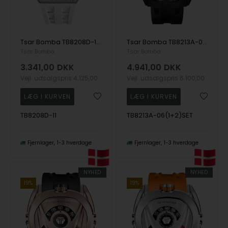
Tsar Bomba TB8208D-11 herreur Elemental Zirconia Automatic 43mm 5ATM
Tsar Bomba TB8213A-06(1+2)SET herre klokker Reactor Interchangeable Automatic Watch 44mm 10ATM
Tsar Bomba
Tsar Bomba
3.341,00
DKK
4.941,00
DKK
Vejl. udsalgspris
4.125,00
Vejl. udsalgspris
6.100,00
TB8208D-11
TB8213A-06(1+2)SET
Fjernlager
1-3 hverdage
Fjernlager
1-3 hverdage
NYHED
NYHED
19%
19%