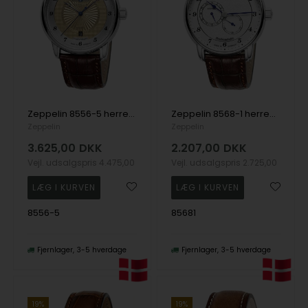
Zeppelin 8556-5 herreur Friedrichshafen Automatic 40mm 5ATM
Zeppelin 8568-1 herreur Friedrichshafen Automatic 41mm 5ATM
Zeppelin
Zeppelin
3.625,00
DKK
2.207,00
DKK
Vejl. udsalgspris
4.475,00
Vejl. udsalgspris
2.725,00
8556-5
85681
Fjernlager
3-5 hverdage
Fjernlager
3-5 hverdage
19%
19%