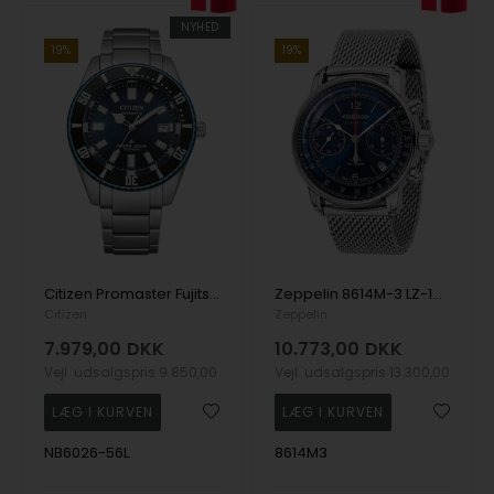
NYHED
19%
19%
Citizen Promaster Fujitsubo NB6026-56L – Eksklusivt automatisk jubilæumsur
Zeppelin 8614M-3 LZ-126 Automatic Chronograph
Citizen
Zeppelin
7.979,00
DKK
10.773,00
DKK
Vejl. udsalgspris
9.850,00
Vejl. udsalgspris
13.300,00
NB6026-56L
8614M3