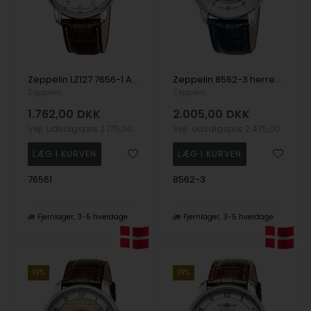
Zeppelin LZ127 7656-1 Automatic herreur
Zeppelin 8562-3 herreur Friedrichshafen Automatic 40mm 5ATM
Zeppelin
Zeppelin
1.762,00
DKK
2.005,00
DKK
Vejl. udsalgspris
2.175,00
Vejl. udsalgspris
2.475,00
76561
8562-3
Fjernlager
3-5 hverdage
Fjernlager
3-5 hverdage
19%
19%