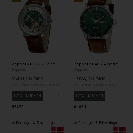
Zeppelin 8567-2 Unisex Friedrichshafen Open Heart Automatik 36mm 5ATM
Zeppelin 8466-4 herreur Atlantic Automatic 40mm 5ATM
Zeppelin
Zeppelin
2.410,00
DKK
1.924,00
DKK
Vejl. udsalgspris
2.975,00
Vejl. udsalgspris
2.375,00
85672
84664
Fjernlager
3-5 hverdage
Fjernlager
3-5 hverdage