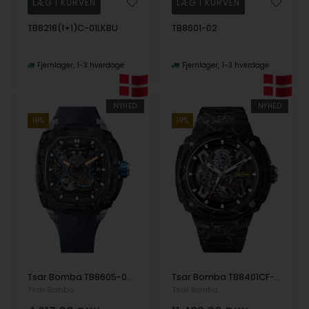
TB8218(1+1)C-01LKBU
TB8601-02
Fjernlager
1-3 hverdage
Fjernlager
1-3 hverdage
NYHED
NYHED
19%
19%
Tsar Bomba TB8605-02 herre klokker Dark Matter 5 Automatic 43mm 5ATM
Tsar Bomba TB8401CF-03 herre klokker Electron Full Carbon Fiber Edition Automatic 43mm 10ATM
Tsar Bomba
Tsar Bomba