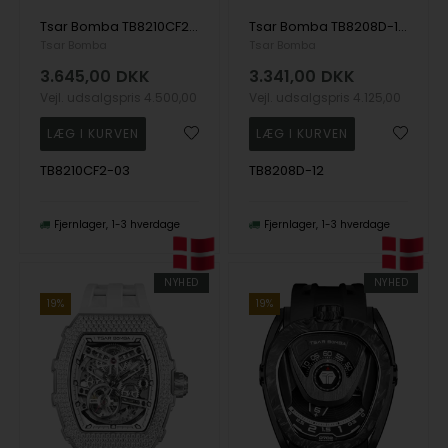
Tsar Bomba TB8210CF2-03 herreur Elemental Carbon Fiber Automatic 45mm 5ATM
Tsar Bomba TB8208D-12 herreur Elemental Zirconia Automatic 43mm 5ATM
Tsar Bomba
Tsar Bomba
3.645,00
DKK
3.341,00
DKK
Vejl. udsalgspris
4.500,00
Vejl. udsalgspris
4.125,00
TB8210CF2-03
TB8208D-12
Fjernlager
1-3 hverdage
Fjernlager
1-3 hverdage
NYHED
NYHED
19%
19%