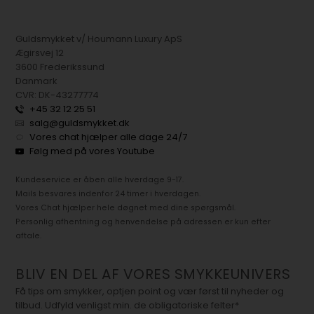
Guldsmykket v/ Houmann Luxury ApS
Ægirsvej 12
3600 Frederikssund
Danmark
CVR: DK-43277774
+45 32 12 25 51
salg@guldsmykket.dk
Vores chat hjælper alle dage 24/7
Følg med på vores Youtube
Kundeservice er åben alle hverdage 9-17.
Mails besvares indenfor 24 timer i hverdagen.
Vores Chat hjælper hele døgnet med dine spørgsmål.
Personlig afhentning og henvendelse på adressen er kun efter
aftale.
BLIV EN DEL AF VORES SMYKKEUNIVERS
Få tips om smykker, optjen point og vær først til nyheder og
tilbud. Udfyld venligst min. de obligatoriske felter*