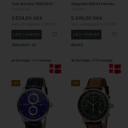
Tsar Bomba TB8209CF-32 herreur Elemental Carbon Fiber Automatic 44mm 5ATM
Zeppelin 86043 herreur New Captain's Line Automatic 42mm 5ATM
Tsar Bomba
Zeppelin
3.524,00
DKK
5.346,00
DKK
Vejl. udsalgspris
4.350,00
Vejl. udsalgspris
6.600,00
TB8209CF-32
86043
Fjernlager
1-3 hverdage
Fjernlager
3-5 hverdage
19%
19%