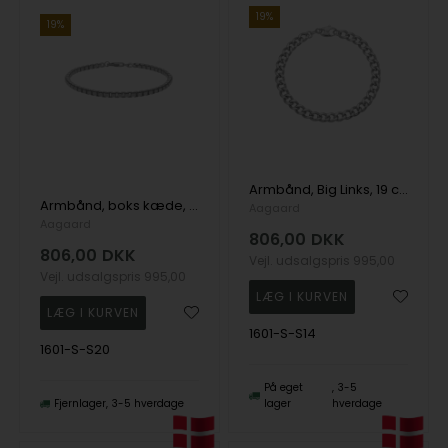
19%
19%
Armbånd, Big Links, 19 cm sølv, fra Aagaard
Armbånd, boks kæde, 19cm sølv, fra Aagaard
Aagaard
Aagaard
806,00
DKK
806,00
DKK
Vejl. udsalgspris
995,00
Vejl. udsalgspris
995,00
1601-S-S14
1601-S-S20
På eget
3-5
Fjernlager
3-5 hverdage
lager
hverdage