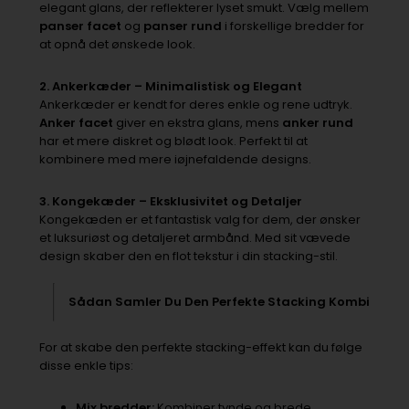
elegant glans, der reflekterer lyset smukt. Vælg mellem
panser facet
og
panser rund
i forskellige bredder for
at opnå det ønskede look.
2. Ankerkæder – Minimalistisk og Elegant
Ankerkæder er kendt for deres enkle og rene udtryk.
Anker facet
giver en ekstra glans, mens
anker rund
har et mere diskret og blødt look. Perfekt til at
kombinere med mere iøjnefaldende designs.
3. Kongekæder – Eksklusivitet og Detaljer
Kongekæden er et fantastisk valg for dem, der ønsker
et luksuriøst og detaljeret armbånd. Med sit vævede
design skaber den en flot tekstur i din stacking-stil.
Sådan Samler Du Den Perfekte Stacking Kombi
For at skabe den perfekte stacking-effekt kan du følge
disse enkle tips:
Mix bredder:
Kombiner tynde og brede