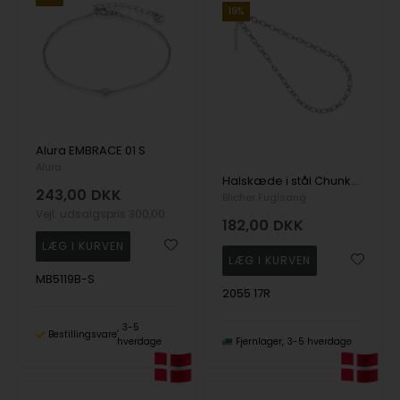
19%
Alura EMBRACE 01 S
Alura
Halskæde i stål Chunky, fra Blicher Fuglsang
243,00
DKK
Blicher Fuglsang
Vejl. udsalgspris
300,00
182,00
DKK
MB5119B-S
2055 17R
3-5
Bestillingsvare
hverdage
Fjernlager
3-5 hverdage