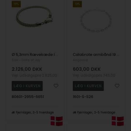
19%
19%
Ø 5,3mm Rævekæde I Blank Sterlingsølv Armbånd 19 cm, fra San - Links of Joy
Calabrote armbånd 19 cm, sølv, fra Aagaard
San - Links of Joy
Aagaard
2.126,00
DKK
603,00
DKK
Vejl. udsalgspris
2.625,00
Vejl. udsalgspris
745,00
80601-2955-6651
1601-S-S26
Fjernlager
3-5 hverdage
Fjernlager
3-5 hverdage