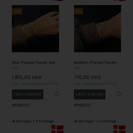
20%
15%
Stor-Panser Facet-sølv armbånd
Mellem-Panser Facet-sølv armbånd
BNH
BNH
1.810,00
DKK
710,00
DKK
Vejl. udsalgspris
2.265,00
Vejl. udsalgspris
840,00
SP25517C
SP15517C
Fjernlager
1-5 hverdage
Fjernlager
1-5 hverdage