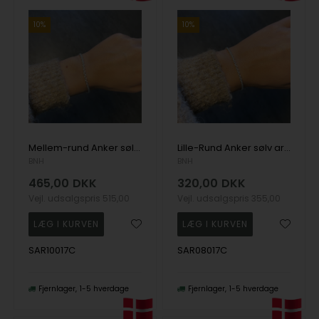
10%
10%
Mellem-rund Anker sølv armbånd
Lille-Rund Anker sølv armbånd
BNH
BNH
465,00
DKK
320,00
DKK
Vejl. udsalgspris
515,00
Vejl. udsalgspris
355,00
SAR10017C
SAR08017C
Fjernlager
1-5 hverdage
Fjernlager
1-5 hverdage