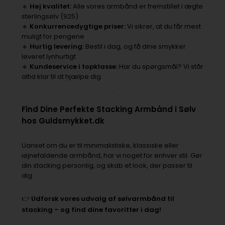
🔹
Høj kvalitet:
Alle vores armbånd er fremstillet i ægte
sterlingsølv (925)
🔹
Konkurrencedygtige priser:
Vi sikrer, at du får mest
muligt for pengene
🔹
Hurtig levering:
Bestil i dag, og få dine smykker
leveret lynhurtigt
🔹
Kundeservice i topklasse:
Har du spørgsmål? Vi står
altid klar til at hjælpe dig
Find Dine Perfekte Stacking Armbånd i Sølv
hos Guldsmykket.dk
Uanset om du er til minimalistiske, klassiske eller
iøjnefaldende armbånd, har vi noget for enhver stil. Gør
din stacking personlig, og skab et look, der passer til
dig.
👉
Udforsk vores udvalg af sølvarmbånd til
stacking – og find dine favoritter i dag!