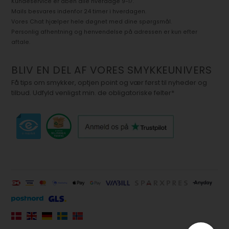
Kundeservice er åben alle hverdage 9-17.
Mails besvares indenfor 24 timer i hverdagen.
Vores Chat hjælper hele døgnet med dine spørgsmål.
Personlig afhentning og henvendelse på adressen er kun efter
aftale.
BLIV EN DEL AF VORES SMYKKEUNIVERS
Få tips om smykker, optjen point og vær først til nyheder og
tilbud. Udfyld venligst min. de obligatoriske felter*