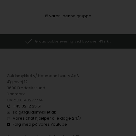
15
varer i denne gruppe
Gratis pakkelevering ved køb over 499 kr.
Guldsmykket v/ Houmann Luxury ApS
Ægirsvej 12
3600 Frederikssund
Danmark
CVR: DK-43277774
+45 32 12 25 51
salg@guldsmykket.dk
Vores chat hjælper alle dage 24/7
Følg med på vores Youtube