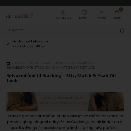
0
KUNDEKLUB
FAVORIT
MENU
KURV
Gratis pakkelevering
ved køb over 499,-
FORSIDE
»
SMYKKER
»
SØLV SMYKKER
»
SØLV ARMBÅND
»
SØLVARMBÅND TIL STACKING – MIX, MATCH & SKAB DIT LOOK
Sølvarmbånd til Stacking – Mix, Match & Skab Dit
Look
Stacking af sølvarmbånd er den ultimative måde at skabe et
personligt og elegant udtryk! Hos Guldsmykket.dk finder du et
bredt udvalg af klassiske armbånd i sterlingsølv, perfekt til