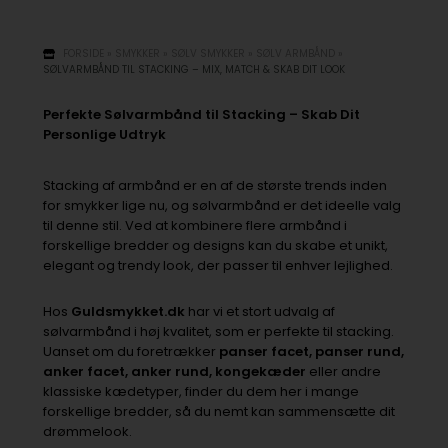
FORSIDE
»
SMYKKER
»
SØLV SMYKKER
»
SØLV ARMBÅND
»
SØLVARMBÅND TIL STACKING – MIX, MATCH & SKAB DIT LOOK
Perfekte Sølvarmbånd til Stacking – Skab Dit
Personlige Udtryk
Stacking af armbånd er en af de største trends inden
for smykker lige nu, og sølvarmbånd er det ideelle valg
til denne stil. Ved at kombinere flere armbånd i
forskellige bredder og designs kan du skabe et unikt,
elegant og trendy look, der passer til enhver lejlighed.
Hos
Guldsmykket.dk
har vi et stort udvalg af
sølvarmbånd i høj kvalitet, som er perfekte til stacking.
Uanset om du foretrækker
panser facet, panser rund,
anker facet, anker rund, kongekæder
eller andre
klassiske kædetyper, finder du dem her i mange
forskellige bredder, så du nemt kan sammensætte dit
drømmelook.