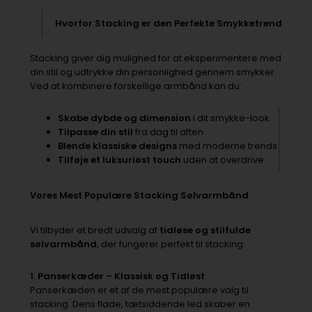
Hvorfor Stacking er den Perfekte Smykketrend
Stacking giver dig mulighed for at eksperimentere med
din stil og udtrykke din personlighed gennem smykker.
Ved at kombinere forskellige armbånd kan du:
Skabe dybde og dimension
i dit smykke-look
Tilpasse din stil
fra dag til aften
Blende klassiske designs
med moderne trends
Tilføje et luksuriøst touch
uden at overdrive
Vores Mest Populære Stacking Sølvarmbånd
Vi tilbyder et bredt udvalg af
tidløse og stilfulde
sølvarmbånd
, der fungerer perfekt til stacking:
1. Panserkæder – Klassisk og Tidløst
Panserkæden er et af de mest populære valg til
stacking. Dens flade, tætsiddende led skaber en