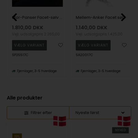
Stor-Panser Facet-sølv armbånd
Mellem-Anker Facet sølv armbånd
1.810,00
DKK
1.140,00
DKK
Vejl. udsalgspris
2.265,00
Vejl. udsalgspris
1.425,00
SP25517C
SA20017C
Fjernlager, 3-5 hverdage
Fjernlager, 3-5 hverdage
Alle produkter
Filtrer efter
NYHED
19%