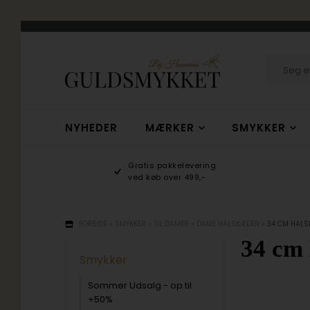
NYHEDER
MÆRKER
SMYKKER
hop
Gratis pakkelevering
/10
ved køb over 499,-
FORSIDE
»
SMYKKER
»
TIL DAMER
»
DAME HALSKÆDER
»
34 CM HAL
34 cm
Smykker
Sommer Udsalg - op til
+50%