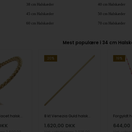
38 cm Halskæder
40 cm Halskæder
45 cm Halskæder
50 cm Halskæder
60 cm Halskæder
70 cm Halskæder
Mest populære i 34 cm Hals
20%
19%
14 kt Panser Facet halskæde, 34 cm og 1,1 mm
8 kt Venezia Guld halskæde, 34 cm og 1,0 mm (bredde 0,9 mm)
DKK
1.620,00
DKK
644,00
pris
2.600,00
Vejl. udsalgspris
2.025,00
Vejl. udsa