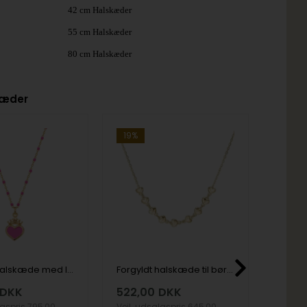
42 cm Halskæder
55 cm Halskæder
80 cm Halskæder
kæder
19%
19%
Forgyldt halskæde med lyserødt hjerte og krone
Forgyldt halskæde til børn med hjerter-Aagaard KIDS
DKK
522,00
DKK
482,
lgspris
795,00
Vejl. udsalgspris
645,00
Vejl. u