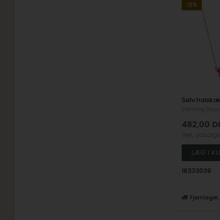
19%
Støvring Desi
482,00
D
Vejl. udsalg
16333039
Fjernlager