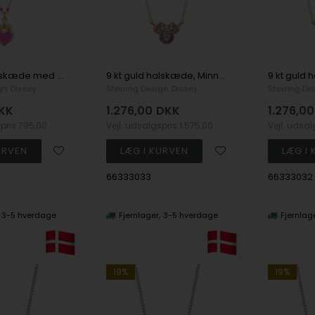
Forgyldt halskæde med lyserødt hjerte og krone
9 kt guld halskæde, Minnie mouse med lyserød zirkon
gn
Disney
Støvring Design
Disney
Støvring De
KK
1.276,00
DKK
1.276,00
spris
795,00
Vejl. udsalgspris
1.575,00
Vejl. udsa
66333033
66333032
3-5 hverdage
Fjernlager
3-5 hverdage
Fjernlag
19%
19%