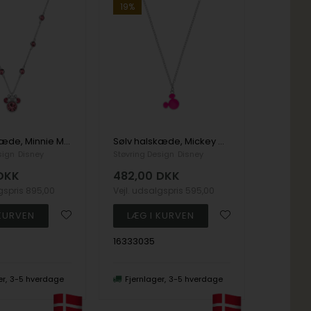
19%
Sølv halskæde, Minnie Mouse vedhæng med røde zirkoner
Sølv halskæde, Mickey Mouse med lyserød emalje
sign
Disney
Støvring Design
Disney
DKK
482,00
DKK
lgspris
895,00
Vejl. udsalgspris
595,00
16333035
er
3-5 hverdage
Fjernlager
3-5 hverdage