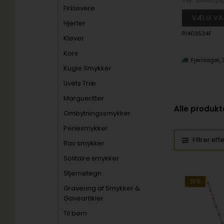
Firkløvere
Hjerter
16333035
P1403534F
Kløver
Kors
5 hverdage
Fjernlager, 3-5 hverdage
Fjernlager,
Kugle Smykker
Livets Træ
Margueritter
Alle produkt
Ombytningssmykker
Perlesmykker
Filtrer eft
Rav smykker
Solitaire smykker
Stjernetegn
19%
Gravering af Smykker &
Gaveartikler
Til børn