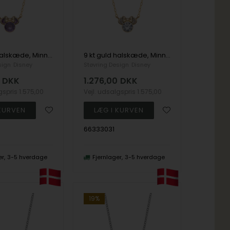
9 kt guld halskæde, Minnie mouse med lilla zirkon
9 kt guld halskæde, Minnie mouse med klar zirkon
sign
Disney
Støvring Design
Disney
DKK
1.276,00
DKK
lgspris
1.575,00
Vejl. udsalgspris
1.575,00
66333031
er
3-5 hverdage
Fjernlager
3-5 hverdage
19%