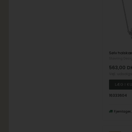
Støvring Desi
563,00
D
Vejl. udsalg
16333604
Fjernlager