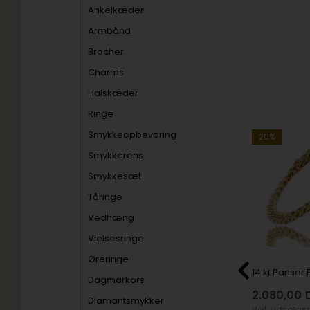
Ankelkæder
Armbånd
Brocher
Charms
Halskæder
Ringe
Smykkeopbevaring
19%
20%
Smykkerens
Smykkesæt
Tåringe
Vedhæng
Vielsesringe
Øreringe
9 kt guld halskæde, Minnie mouse med klar zirkon
Sølv halskæde, Mickey Mouse med lyserød emalje
Dagmarkors
K
482,00
DKK
2.080,00
Diamantsmykker
1.575,00
Vejl. udsalgspris
595,00
Vejl. udsalgs