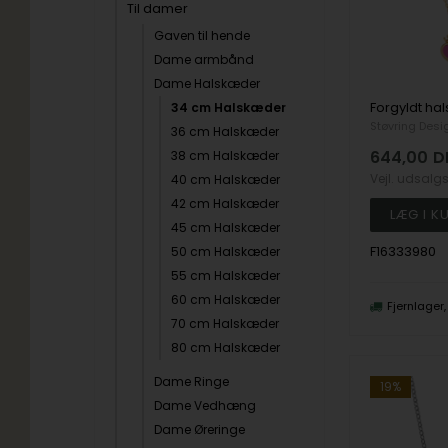
Til damer
Gaven til hende
Dame armbånd
Dame Halskæder
34 cm Halskæder
Støvring Desi
36 cm Halskæder
644,00
D
38 cm Halskæder
Vejl. udsalg
40 cm Halskæder
42 cm Halskæder
45 cm Halskæder
F16333980
50 cm Halskæder
55 cm Halskæder
60 cm Halskæder
Fjernlager
70 cm Halskæder
80 cm Halskæder
Dame Ringe
19%
Dame Vedhæng
Dame Øreringe