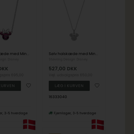
Sølv halskæde med Minnie Mouse, blå zirkoner
Sølv halskæde med Minnie Mouse vedhæng og zirkoner
sign
Disney
Støvring Design
Disney
DKK
527,00
DKK
lgspris
695,00
Vejl. udsalgspris
650,00
16333040
er
3-5 hverdage
Fjernlager
3-5 hverdage