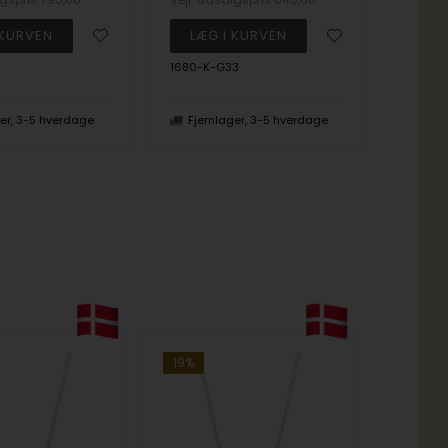
1680-K-G33
1680-K
ger, 3-5 hverdage
Fjernlager, 3-5 hverdage
Fjer
19%