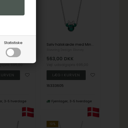
Statistiske
Sølv halskæde med Minnie Mouse, peach zirkoner
Sølv halskæde med Minnie Mouse, turkis zirkoner
sign
Disney
Støvring Design
Disney
DKK
563,00
DKK
lgspris
695,00
Vejl. udsalgspris
695,00
16333605
er
3-5 hverdage
Fjernlager
3-5 hverdage
19%