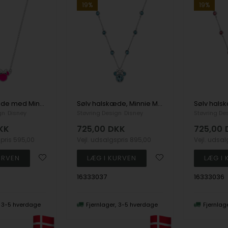
19%
19%
Sølv halskæde med Minnie Mouse, lyserød emalje
Sølv halskæde, Minnie Mouse vedhæng med blå zirkoner
gn
Disney
Støvring Design
Disney
Støvring De
KK
725,00
DKK
725,00
spris
595,00
Vejl. udsalgspris
895,00
Vejl. udsa
16333037
16333036
3-5 hverdage
Fjernlager
3-5 hverdage
Fjernlag