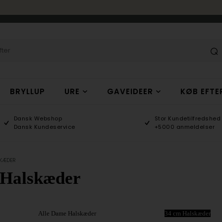
BRYLLUP
URE
GAVEIDEER
KØB EFTE
Dansk Webshop
Stor Kundetilfredshed
Dansk Kundeservice
+5000 anmeldelser
SKÆDER
 Halskæder
Alle Dame Halskæder
34 cm Halskæder