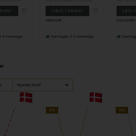
V810034F
F16333980
 3-5 hverdage
Fjernlager, 3-5 hverdage
Fjernla
er
er
19%
19%