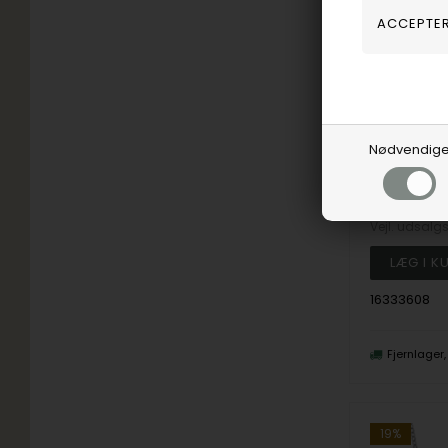
Nødvendig
Støvring Desi
563,00
D
Vejl. udsalg
16333608
Fjernlager
19%