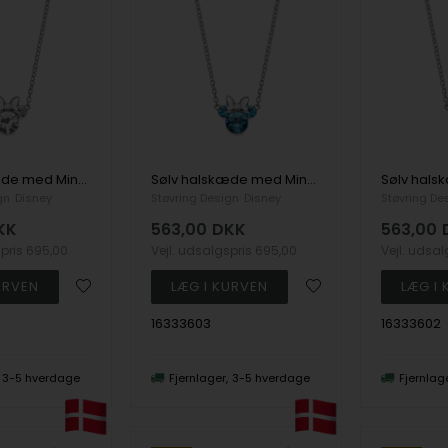
Sølv halskæde med Minnie Mouse, klare zirkoner
Sølv halskæde med Minnie Mouse, lyseblå zirkoner
gn
Disney
Støvring Design
Disney
Støvring De
KK
563,00
DKK
563,00
spris
695,00
Vejl. udsalgspris
695,00
Vejl. udsa
16333603
16333602
3-5 hverdage
Fjernlager
3-5 hverdage
Fjernlag