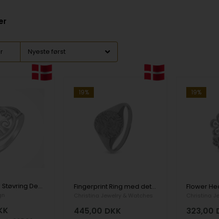
er
er
19%
19%
Sølv ring, fra Støvring Design
Fingerprint Ring med detaljeret finger aftryk i 925 sterling sølv
gn
Christina Jewelry & Watches
Christina J
KK
445,00
DKK
323,00