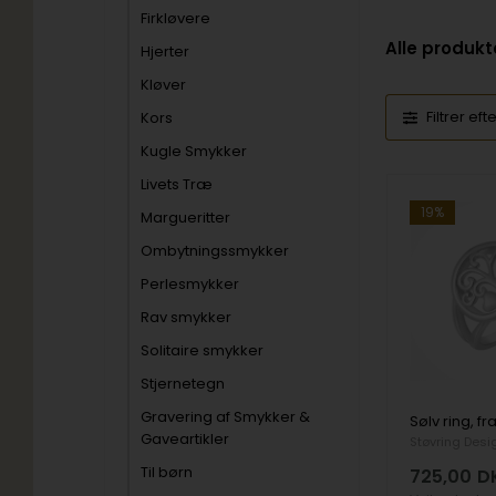
Firkløvere
Alle produkt
Hjerter
Kløver
Filtrer eft
Kors
Kugle Smykker
Livets Træ
19%
Margueritter
Ombytningssmykker
Perlesmykker
Rav smykker
Solitaire smykker
Stjernetegn
Gravering af Smykker &
Gaveartikler
Støvring Desi
Til børn
725,00
D