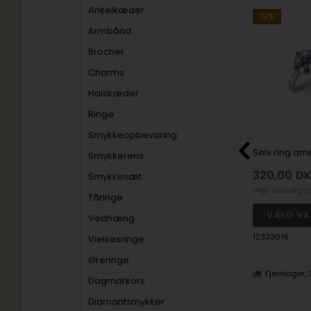
Ankelkæder
NYHED
19%
19%
Armbånd
Brocher
Charms
Halskæder
Ringe
Smykkeopbevaring
Fingerprint Ring med detaljeret finger aftryk i 925 sterling sølv
Rhodineret sterling sølv Wooden Fingerring fra L&G
Smykkerens
401,00
DKK
320,00
D
Smykkesæt
Vejl. udsalgspris
495,00
Vejl. udsalgs
Tåringe
Vedhæng
100316-60
12323016
Vielsesringe
Øreringe
forv. lev 3-5
Fjernlager, 3-5 hverdage
Fjernlager,
Dagmarkors
Diamantsmykker