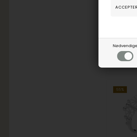
Joanli Nor
446,00
D
Vejl. udsalg
106000509
Nødvendig
Bestillings
55%