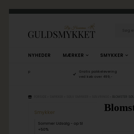
NYHEDER
MÆRKER
SMYKKER
hop
Gratis pakkelevering
/10
ved køb over 499,-
FORSIDE
»
SMYKKER
»
SØLV SMYKKER
»
SØLVRINGE
»
BLOMSTER SØ
Blomst
Smykker
Sommer Udsalg - op til
+50%