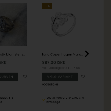
19%
19%
Elegant rustik blomster sølv ring fra NURAN (STR. 57)
Lund Copenhagen Marguerit 925 sterling sølv ring
DKK
887,00
DKK
401,
Vejl. udsalgspris
1.095,00
Vejl. u
9075052-H
106006
lager, 3-5
Bestillingsvare forv. lev 3-5
Best
ge
hverdage
hve