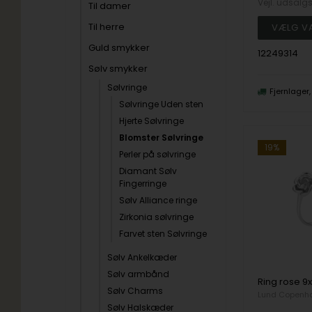
Vejl. udsalg
Til damer
Til herre
Guld smykker
12249314
Sølv smykker
Sølvringe
Fjernlager
Sølvringe Uden sten
Hjerte Sølvringe
Blomster Sølvringe
19%
Perler på sølvringe
Diamant Sølv
Fingerringe
Sølv Alliance ringe
Zirkonia sølvringe
Farvet sten Sølvringe
Sølv Ankelkæder
Sølv armbånd
Sølv Charms
Lund Copenh
Sølv Halskæder