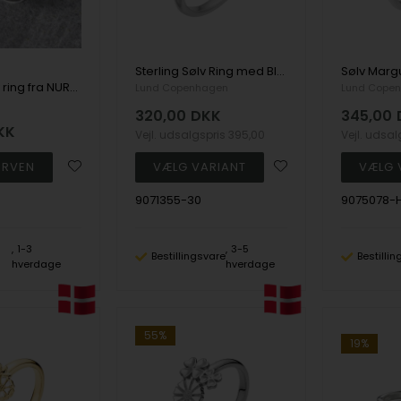
Sterling Sølv Ring med Blomst og Zirkon - Lund
Elegant sølv ring fra NURAN (STR. 57)
Lund Copenhagen
Lund Cope
320,00
DKK
345,00
KK
Vejl. udsalgspris
395,00
Vejl. udsa
9071355-30
9075078-
1-3
3-5
Bestillingsvare
Bestilli
hverdage
hverdage
55%
19%