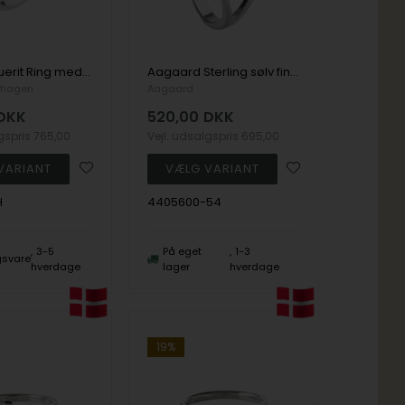
Sølv Marguerit Ring med Blade, 11x11 mm - Lund
Aagaard Sterling sølv fingerring, 14 mm Marguerite med hvid emalje, ringmål 54
nhagen
Aagaard
DKK
520,00
DKK
lgspris
765,00
Vejl. udsalgspris
695,00
H
4405600-54
3-5
På eget
1-3
ngsvare
hverdage
lager
hverdage
19%