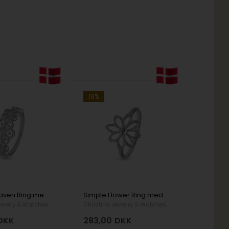
19%
Flower Heaven Ring med 5 detaljeret blomster i 925 sterling sølv
Simple Flower Ring med stor blomst i 925 sterling sølv
ewelry & Watches
Christina Jewelry & Watches
DKK
283,00
DKK