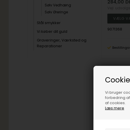
284,00
D
Sølv Vedhæng
Vejl. udsalg
Sølv Øreringe
Stål smykker
9071368
Vi køber dit guld
Graveringer, Værksted og
Reparationer
Bestillings
19%
Cookie
Vi bruger cook
forbedring a
af cookies.
Læs mere