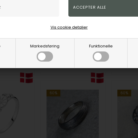
Four Leaf Clover Matteret og detaljeret firkløver ring i 925 sterling sølv
Christina Jewelry & Watches
Christina J
KK
323,00
DKK
283,00
spris
550,00
Vis cookie detaljer
3.29.A
2.29.A
e
Markedsføring
Funktionelle
3-5
3-5
vare
Bestillingsvare
Bestilli
hverdage
hverdage
60%
60%