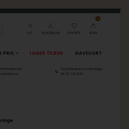
0
SET
KUNDEKLUB
FAVORIT
KURV
R PRIS
LAGER TILBUD
GAVEKORT
Kundeservice hverdage 9-17
100 d
tlf 32 122 551
365 d
vringe