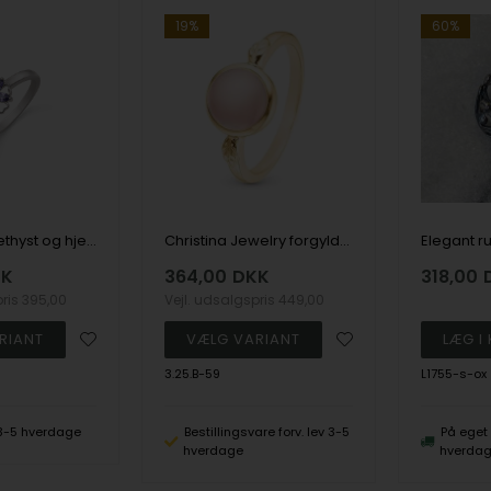
19%
60%
Sølv ring amethyst og hjerter
Christina Jewelry forgyldt sterling sølv Pink Chaclecodony Ring med ægte pink chalcedon forgyldt sterling sølv str 59
KK
364,00
DKK
318,00
pris
395,00
Vejl. udsalgspris
449,00
3.25.B-59
L1755-s-ox
 3-5 hverdage
Bestillingsvare forv. lev 3-5
På eget 
hverdage
hverda