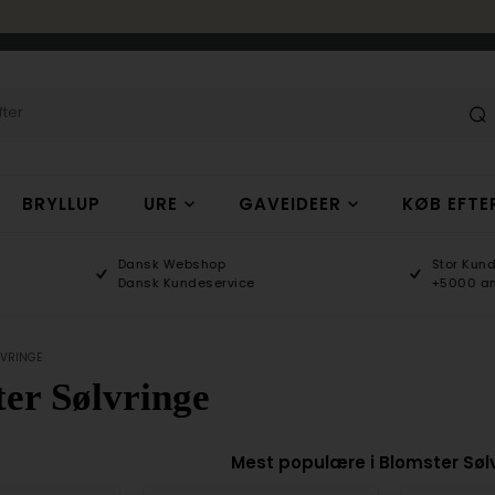
BRYLLUP
URE
GAVEIDEER
KØB EFTE
Dansk Webshop
Stor Kundetilfredshed
Dansk Kundeservice
+5000 anmeldelser
LVRINGE
er Sølvringe
Mest populære i Blomster Søl