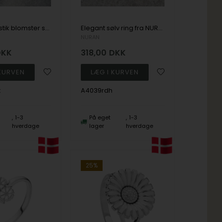
Elegant rustik blomster sølv ring fra NURAN (STR. 57)
Elegant sølv ring fra NURAN (STR. 57)
NURAN
DKK
318,00
DKK
x
A4039rdh
1-3
På eget
1-3
hverdage
lager
hverdage
25%