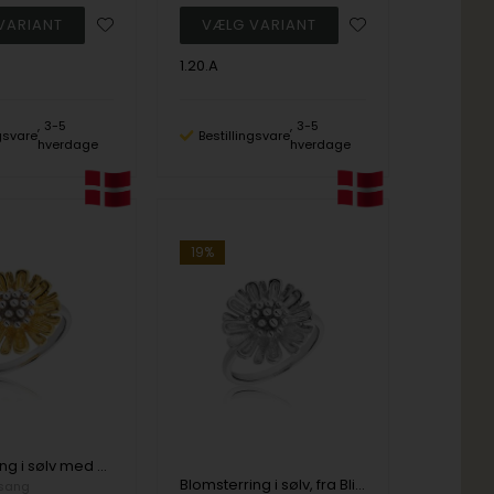
1.20.A
3-5
3-5
ngsvare
Bestillingsvare
hverdage
hverdage
19%
Blomsterring i sølv med pynt i forgyldt sølv fra Blicher Fuglsang
Blomsterring i sølv, fra Blicher Fuglsang
lsang