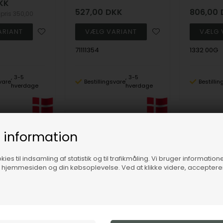
KK
527,00
DKK
806,00
spris
350,00
71111354
1332 00G
3-5
3-5
vare
Bestillingsvare
Bestilli
hverdage
hverdage
19%
19%
 information
ies til indsamling af statistik og til trafikmåling. Vi bruger informatione
f hjemmesiden og din købsoplevelse. Ved at klikke videre, accepter
PHOEBENOR Sølv Ring med Blomst og Zirkoner - Joanli Nor