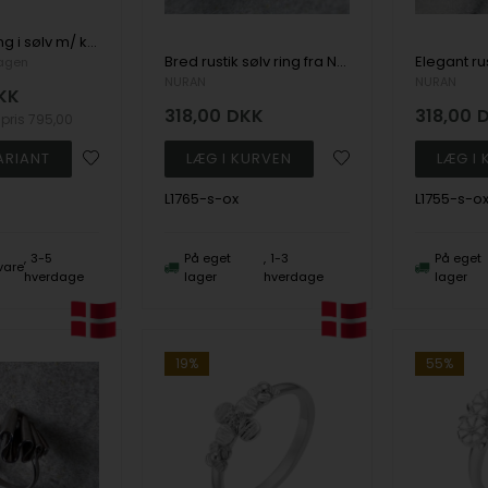
Marguerit ring i sølv m/ kugler og hvid emalje-Lund
Bred rustik sølv ring fra NURAN (STR. 58)
agen
NURAN
NURAN
KK
318,00
DKK
318,00
spris
795,00
L1765-s-ox
L1755-s-o
3-5
På eget
1-3
På eget
vare
hverdage
lager
hverdage
lager
19%
55%