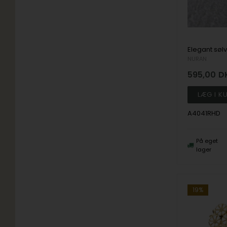
NURAN
595,00
D
A4041RHD
På eget
lager
19%