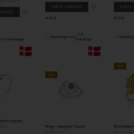
spris
895,00
4.14.A
3.31.A
3-5
Bestillingsvare
Bestilli
3-5 hverdage
hverdage
19%
19%
Ring rose 9x9mm sterling sølv
Ring - Elegant Touch
agen
Rabinovich
Blicher Fug