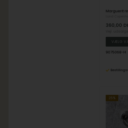
Lund Copenh
360,00
D
Vejl. udsalg
9075068-H
Bestillings
25%