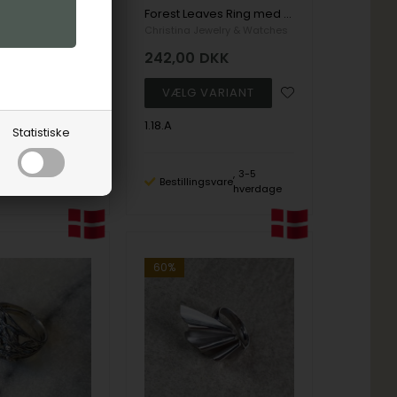
Colourful Leaves Ring med blade med grønne og hvide zirkonia i 925 sterling sølv
Forest Leaves Ring med zirkonia blade i 925 sterling sølv
ewelry & Watches
Christina Jewelry & Watches
DKK
242,00
DKK
1.18.A
Statistiske
3-5
3-5
ngsvare
Bestillingsvare
hverdage
hverdage
60%