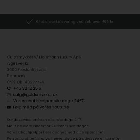
Gratis pakkelevering ved køb over 499 kr.
Guldsmykket v/ Houmann Luxury ApS
Ægirsvej 12
3600 Frederikssund
Danmark
CVR: DK-43277774
+45 32 12 25 51
salg@guldsmykket.dk
Vores chat hjælper alle dage 24/7
Følg med på vores Youtube
Kundeservice er åben alle hverdage 9-17.
Mails besvares indenfor 24 timer i hverdagen.
Vores Chat hjælper hele døgnet med dine spørgsmål.
Personlig afhentning og henvendelse på adressen er kun efter