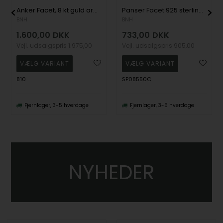
Anker Facet, 8 kt guld armbånd, ankelkæder og halskæder
Panser Facet 925 sterling sølv halskæde, 50 cm og 2,7 mm
BNH
BNH
1.600,00
DKK
733,00
DKK
Vejl. udsalgspris
1.975,00
Vejl. udsalgspris
905,00
810
SP08550C
Fjernlager, 3-5 hverdage
Fjernlager, 3-5 hverdage
NYHEDER