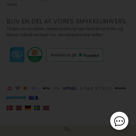
aftale.
BLIV EN DEL AF VORES SMYKKEUNIVERS
Få tips om smykker, optjen point og vær først til nyheder og
tilbud. Udfyld venligst min. de obligatoriske felter*