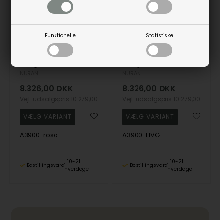
Funktionelle
Statistiske
String 14 karat 3,0 mm rosaguldring med brillanter fra 0,01 til 0,35 ct Wesselton SI
String 14 karat 3,0 mm hvidgulds ring med brillanter fra 0,01 til 0,35 ct i kvalitet Wesselton SI
NURAN
NURAN
8.326,00
DKK
8.326,00
DKK
Vejl. udsalgspris
10.279,00
Vejl. udsalgspris
10.279,00
A3900-rosa
A3900-HVG
10-21
10-21
Bestillingsvare
Bestillingsvare
hverdage
hverdage