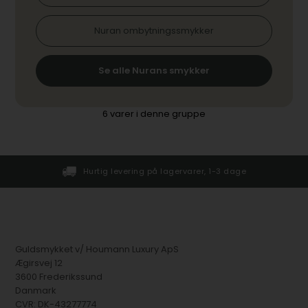
Nuran ombytningssmykker
Se alle Nurans smykker
6
varer i denne gruppe
Hurtig levering på lagervarer, 1-3 dage
Guldsmykket v/ Houmann Luxury ApS
Ægirsvej 12
3600 Frederikssund
Danmark
CVR: DK-43277774