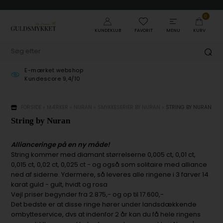
0
KUNDEKLUB
FAVORIT
MENU
KURV
E-mærket webshop
Kundescore 9,4/10
FORSIDE
»
MÆRKER
»
NURAN
»
SMYKKESERIER BY NURAN
»
STRING BY NURAN
String by Nuran
Allianceringe på en ny måde!
String kommer med diamant størrelserne 0,005 ct, 0,01 ct,
0,015 ct, 0,02 ct, 0,025 ct - og også som solitaire med alliance
ned af siderne. Ydermere, så leveres alle ringene i 3 farver 14
karat guld - gult, hvidt og rosa
Vejl priser begynder fra 2.875,- og op til 17.600,-
Det bedste er at disse ringe hører under landsdækkende
ombytteservice, dvs at indenfor 2 år kan du få hele ringens