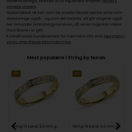
nyværdi tilbage, ved køb af ny og dyrere smykke i
Nuran's
smykke univers
.
Guldsmykket.dk kan som de eneste tilbyde denne serie som
vielsesringe også - og som det bedste, så går ringene også
her ind under ombytningsservicen, så Jeres ringe kan vokse
med årene I er gift!
Kontakt vores kundeservice for nærmere info eller
læs mere i
vores ombytnings information her
Mest populære i String by Nuran
19%
19%
String 14 karat 3,0 mm guld ring med brillanter fra 0,01 til 0,35 ct i kvalitet wesselton SI
String 14 karat 4,0 mm guld ring med brillanter fra 0,02 til 0,58 ct i kvalitet wesselton SI