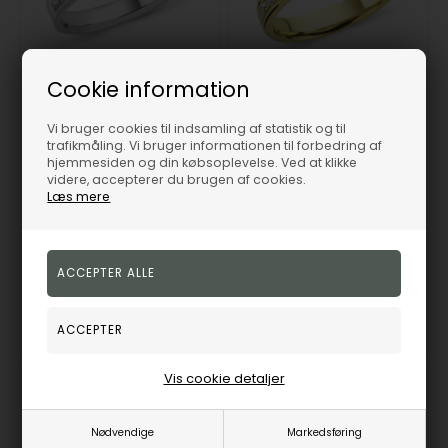
Cookie information
String 14 karat 4,0 mm hvidgulds ring med brillanter fra 0,02 til 0,58 ct i kvalitet Wesselton SI
String 14 karat 3,0 mm guld ring med brillanter fra 0,01 til 0,35 ct i kvalitet wesselton SI
Vi bruger cookies til indsamling af statistik og til
NURAN
NURAN
trafikmåling. Vi bruger informationen til forbedring af
8.966,00
DKK
8.326,00
DKK
hjemmesiden og din købsoplevelse. Ved at klikke
videre, accepterer du brugen af cookies.
Vejl. udsalgspris
11.069,00
Vejl. udsalgspris
10.279,00
Læs mere
A3901-HVG
A3900-RG
10-14
10-21
Bestillingsvare
Bestillingsvare
hverdage
hverdage
Vis cookie detaljer
19%
19%
Nødvendige
Markedsføring