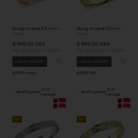
String 14 karat 4,0 mm rosaguld ring med brillanter fra 0,02 til 0,58 ct Wesselton SI
String 14 karat 4,0 mm guld ring med brillanter fra 0,02 til 0,58 ct i kvalitet wesselton SI
NURAN
NURAN
8.966,00
DKK
8.966,00
DKK
Vejl. udsalgspris
11.069,00
Vejl. udsalgspris
11.069,00
A3901-rosa
A3901-RG
10-14
10-14
Bestillingsvare
Bestillingsvare
hverdage
hverdage
19%
19%