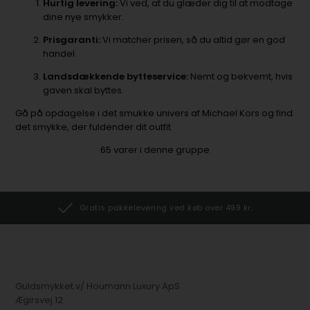
Hurtig levering:
Vi ved, at du glæder dig til at modtage
dine nye smykker.
Prisgaranti:
Vi matcher prisen, så du altid gør en god
handel.
Landsdækkende bytteservice:
Nemt og bekvemt, hvis
gaven skal byttes.
Gå på opdagelse i det smukke univers af Michael Kors og find
det smykke, der fuldender dit outfit.
65
varer i denne gruppe
Gratis pakkelevering ved køb over 499 kr.
Guldsmykket v/ Houmann Luxury ApS
Ægirsvej 12