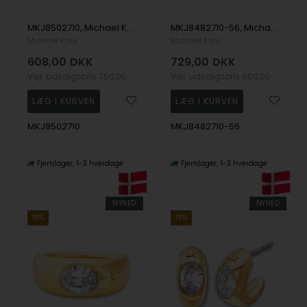
MKJ8502710, Michael Kors Premium Halskæde
MKJ8482710-56, Michael Kors Premium Ring
Michael Kors
Michael Kors
608,00
DKK
729,00
DKK
Vejl. udsalgspris
750,00
Vejl. udsalgspris
900,00
MKJ8502710
MKJ8482710-56
Fjernlager
1-3 hverdage
Fjernlager
1-3 hverdage
NYHED
NYHED
19%
19%