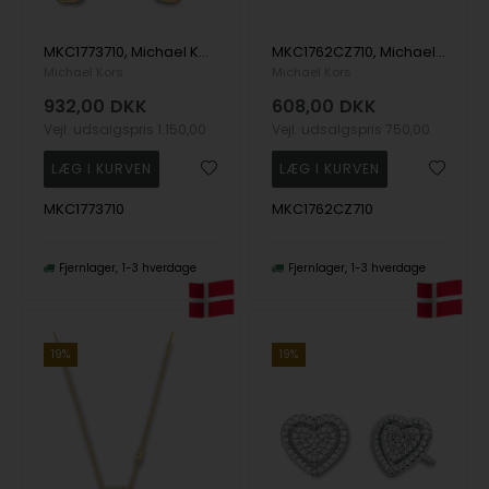
MKC1773710, Michael Kors Brilliance Ørering
MKC1762CZ710, Michael Kors MK Armbånd
Michael Kors
Michael Kors
932,00
DKK
608,00
DKK
Vejl. udsalgspris
1.150,00
Vejl. udsalgspris
750,00
MKC1773710
MKC1762CZ710
Fjernlager
1-3 hverdage
Fjernlager
1-3 hverdage
19%
19%