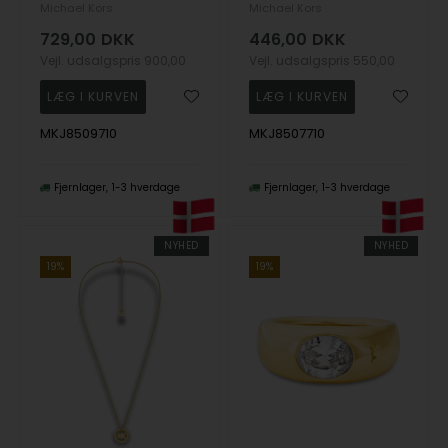
Michael Kors
Michael Kors
729,00
DKK
446,00
DKK
Vejl. udsalgspris
900,00
Vejl. udsalgspris
550,00
MKJ8509710
MKJ8507710
Fjernlager
1-3 hverdage
Fjernlager
1-3 hverdage
NYHED
NYHED
19%
19%