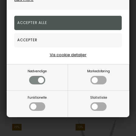
MKC1827710, Michael Kors Premium Ørering
MKC1827040, Michael Kors Premium Ørering
Michael Kors
Michael Kors
Vis cookie detaljer
729,00
DKK
729,00
DKK
Vejl. udsalgspris
900,00
Vejl. udsalgspris
900,00
Nødvendige
Markedsføring
MKC1827710
MKC1827040
Funktionelle
Statistiske
Fjernlager
1-3 hverdage
Fjernlager
1-3 hverdage
19%
19%