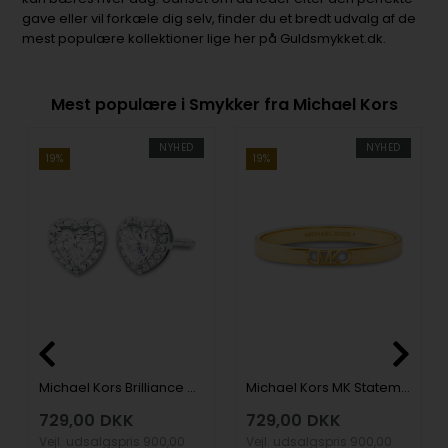
gave eller vil forkæle dig selv, finder du et bredt udvalg af de
mest populære kollektioner lige her på Guldsmykket.dk.
Mest populære i Smykker fra Michael Kors
NYHED
NYHED
19%
19%
Michael Kors Brilliance Ørering
Michael Kors MK Statement Link Armbånd
729,00
DKK
729,00
DKK
Vejl. udsalgspris
900,00
Vejl. udsalgspris
900,00