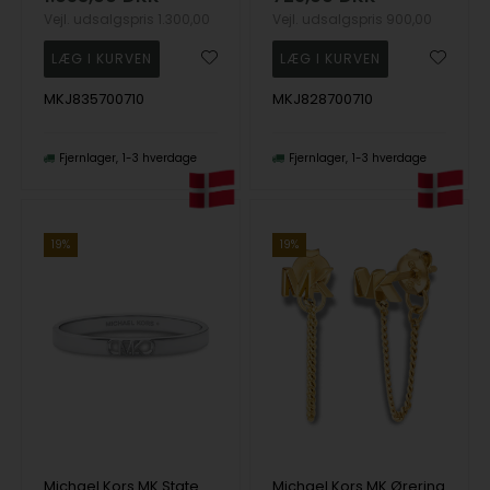
Vejl. udsalgspris
1.300,00
Vejl. udsalgspris
900,00
MKJ835700710
MKJ828700710
Fjernlager
1-3 hverdage
Fjernlager
1-3 hverdage
19%
19%
Michael Kors MK Statement Link Armbånd
Michael Kors MK Ørering