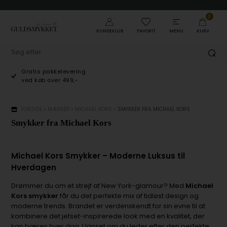
0
KUNDEKLUB
FAVORIT
MENU
KURV
Gratis pakkelevering
ved køb over 499,-
FORSIDE
»
MÆRKER
»
MICHAEL KORS
»
SMYKKER FRA MICHAEL KORS
Smykker fra Michael Kors
Michael Kors Smykker – Moderne Luksus til
Hverdagen
Drømmer du om et strejf af New York-glamour? Med
Michael
Kors smykker
får du det perfekte mix af tidløst design og
moderne trends. Brandet er verdenskendt for sin evne til at
kombinere det jetset-inspirerede look med en kvalitet, der
kan bæres hver dag. Uanset om du leder efter den perfekte