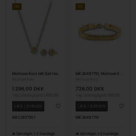
19%
19%
Michael Kors MK Set Halskæde
MKJ8487710, Michael Kors Metallic Muse Armbånd
Michael Kors
Michael Kors
1.296,00
DKK
729,00
DKK
Vejl. udsalgspris
1.600,00
Vejl. udsalgspris
900,00
MKC1837SET
MKJ8487710
Fjernlager
1-3 hverdage
Fjernlager
1-3 hverdage