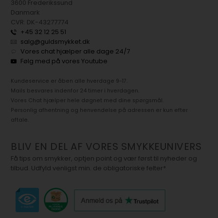
3600 Frederikssund
Danmark
CVR: DK-43277774
+45 32 12 25 51
salg@guldsmykket.dk
Vores chat hjælper alle dage 24/7
Følg med på vores Youtube
Kundeservice er åben alle hverdage 9-17.
Mails besvares indenfor 24 timer i hverdagen.
Vores Chat hjælper hele døgnet med dine spørgsmål.
Personlig afhentning og henvendelse på adressen er kun efter
aftale.
BLIV EN DEL AF VORES SMYKKEUNIVERS
Få tips om smykker, optjen point og vær først til nyheder og
tilbud. Udfyld venligst min. de obligatoriske felter*