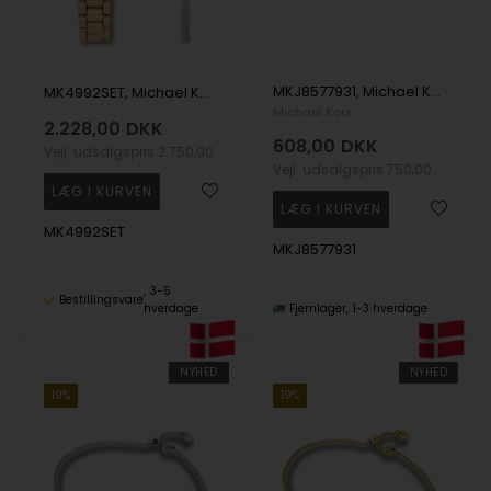
MKJ8577931, Michael Kors Premium Armbånd
MK4992SET, Michael Kors Lexington Set Quartz Dame m/lænke
Michael Kors
2.228,00
DKK
608,00
DKK
Vejl. udsalgspris
2.750,00
Vejl. udsalgspris
750,00
MK4992SET
MKJ8577931
3-5
Bestillingsvare
hverdage
Fjernlager
1-3 hverdage
NYHED
NYHED
19%
19%