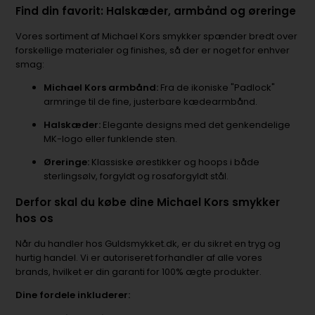
Find din favorit: Halskæder, armbånd og øreringe
Vores sortiment af Michael Kors smykker spænder bredt over
forskellige materialer og finishes, så der er noget for enhver
smag:
Michael Kors armbånd:
Fra de ikoniske "Padlock"
armringe til de fine, justerbare kædearmbånd.
Halskæder:
Elegante designs med det genkendelige
MK-logo eller funklende sten.
Øreringe:
Klassiske ørestikker og hoops i både
sterlingsølv, forgyldt og rosaforgyldt stål.
Derfor skal du købe dine Michael Kors smykker
hos os
Når du handler hos Guldsmykket.dk, er du sikret en tryg og
hurtig handel. Vi er autoriseret forhandler af alle vores
brands, hvilket er din garanti for 100% ægte produkter.
Dine fordele inkluderer: