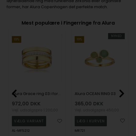
iøjnefaldende ring med funklende zirkonia eller organiske
former, har Alura Copenhagen det perfekte match.
Mest populære i Fingerringe fra Alura
NYHED
19%
19%
Alura OCEAN RING 03
Alura Grace ring 03 i forgyldt sølv med sten
365,00
DKK
972,00
DKK
Vejl. udsalgspris
450,00
Vejl. udsalgspris
1.200,00
MR721
AL-MF5212