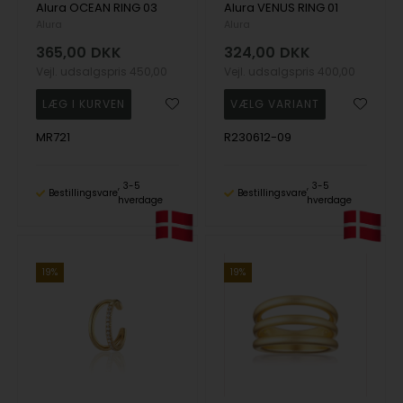
Alura OCEAN RING 03
Alura VENUS RING 01
Alura
Alura
365,00
DKK
324,00
DKK
Vejl. udsalgspris
450,00
Vejl. udsalgspris
400,00
MR721
R230612-09
3-5
3-5
Bestillingsvare
Bestillingsvare
hverdage
hverdage
19%
19%