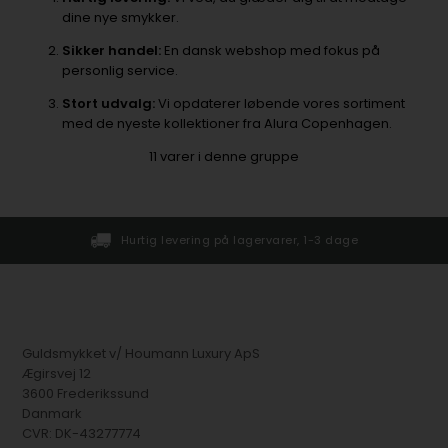
dine nye smykker.
Sikker handel:
En dansk webshop med fokus på
personlig service.
Stort udvalg:
Vi opdaterer løbende vores sortiment
med de nyeste kollektioner fra Alura Copenhagen.
11
varer i denne gruppe
Hurtig levering på lagervarer, 1-3 dage
Guldsmykket v/ Houmann Luxury ApS
Ægirsvej 12
3600 Frederikssund
Danmark
CVR: DK-43277774