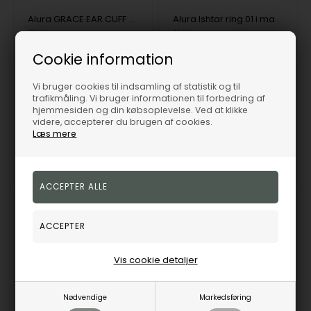
Alura GRACE EAR CUFF 03
Alura Ishtar ring 01 i matteret forgyldt sølv
Alura
Alura
203,00
DKK
891,00
DKK
Cookie information
Vejl. udsalgspris
250,00
Vejl. udsalgspris
1.100,00
Vi bruger cookies til indsamling af statistik og til
trafikmåling. Vi bruger informationen til forbedring af
hjemmesiden og din købsoplevelse. Ved at klikke
AL-ME5004
AL-MF5231
videre, accepterer du brugen af cookies.
Læs mere
3-5
3-5
Bestillingsvare
Bestillingsvare
hverdage
hverdage
19%
19%
Vis cookie detaljer
Nødvendige
Markedsføring