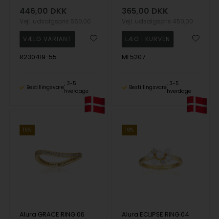
446,00
DKK
365,00
DKK
Vejl. udsalgspris
550,00
Vejl. udsalgspris
450,00
R230419-55
MF5207
3-5
3-5
Bestillingsvare
Bestillingsvare
hverdage
hverdage
19%
19%
Alura GRACE RING 06
Alura ECLIPSE RING 04