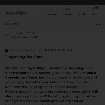
0
KUNDEKLUB
FAVORIT
MENU
KURV
E-mærket webshop
Kundescore 9,4/10
FORSIDE
»
MÆRKER
»
ALURA
»
FINGERRINGE FRA ALURA
Fingerringe fra Alura
Alura Copenhagen Ringe – Moderne dansk elegance til
dine hænder
Gør din personlige stil komplet med en
Alura
Copenhagen fingerring
. Alura er kendt for deres evne til at
skabe ringe, der balancerer mellem det minimalistiske
skandinaviske udtryk og tidens hotteste detaljer. Hos
Guldsmykket.dk finder du et bredt udvalg af ringe udført i
925
sterlingsølv
og luksuriøs
18 karat forgyldning
. Uanset om
du søger en helt enkel båndring til hverdag eller en