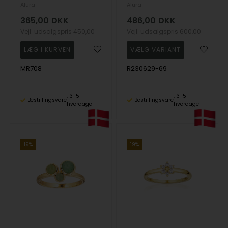
Alura
Alura
365,00
DKK
486,00
DKK
Vejl. udsalgspris
450,00
Vejl. udsalgspris
600,00
MR708
R230629-69
3-5
3-5
Bestillingsvare
Bestillingsvare
hverdage
hverdage
19%
19%