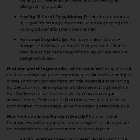
sterlingsølv, hvilket sikrer både holdbarhed og et
allergivenligt produkt.
Kraftig 18 Karat Forgyldning:
For at sikre den varme
guldglød får de forgyldte modeller en belægning af 18
karat guld, der står smukt mod huden.
Håndværk og detaljer:
Fra de populære boble-
designs til de klassiske pavé-fatninger med zirkonia –
hver ring er gennemarbejdet med øje for det danske
designhåndværk.
Find den perfekte gave eller selvforkælelse
En ring er en af
de mest personlige gaver, man kan give. Alura Copenhagens
brede sortiment gør det nemt at finde noget til enhver smag –
fra det ultra-feminine og spinkle til det mere rå og moderne.
Hos Guldsmykket.dk leverer vi din nye ring i en elegant
smykkeæske, så den er klar til at blive givet som gave til en
konfirmation, fødselsdag eller som en særlig selvforkælelse.
Hvorfor handle hos Guldsmykket.dk?
Som en del af
Houmann-webshoppene har vi stor ekspertise i at udvælge
de bedste brands til vores kunder. Vi sikrer dig altid:
Hurtig levering:
Vi ved, du glæder dig til at modtage