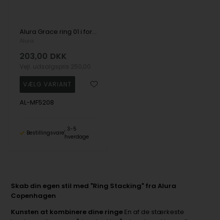
Alura Grace ring 01 i forgyldt sølv
Alura
203,00
DKK
Vejl. udsalgspris
250,00
AL-MF5208
3-5
Bestillingsvare
hverdage
Skab din egen stil med "Ring Stacking" fra Alura
Copenhagen
Kunsten at kombinere dine ringe
En af de stærkeste