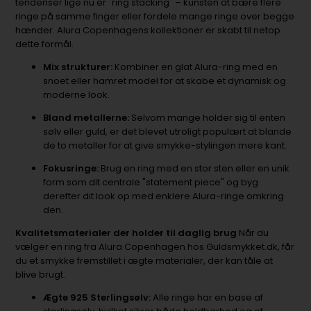
tendenser lige nu er "ring stacking" – kunsten at bære flere
ringe på samme finger eller fordele mange ringe over begge
hænder. Alura Copenhagens kollektioner er skabt til netop
dette formål.
Mix strukturer:
Kombiner en glat Alura-ring med en
snoet eller hamret model for at skabe et dynamisk og
moderne look.
Bland metallerne:
Selvom mange holder sig til enten
sølv eller guld, er det blevet utroligt populært at blande
de to metaller for at give smykke-stylingen mere kant.
Fokusringe:
Brug en ring med en stor sten eller en unik
form som dit centrale "statement piece" og byg
derefter dit look op med enklere Alura-ringe omkring
den.
Kvalitetsmaterialer der holder til daglig brug
Når du
vælger en ring fra Alura Copenhagen hos Guldsmykket.dk, får
du et smykke fremstillet i ægte materialer, der kan tåle at
blive brugt.
Ægte 925 Sterlingsølv:
Alle ringe har en base af