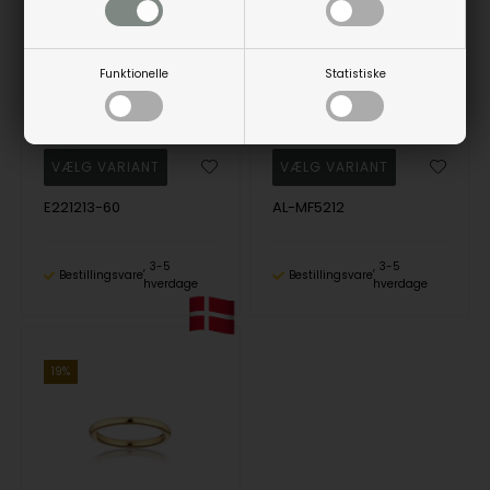
Alura Grace ring 05 i forgyldt sølv med slange og glitrende sten
Alura Grace ring 03 i forgyldt sølv med sten
Alura
Alura
Funktionelle
Statistiske
405,00
DKK
972,00
DKK
Vejl. udsalgspris
500,00
Vejl. udsalgspris
1.200,00
E221213-60
AL-MF5212
3-5
3-5
Bestillingsvare
Bestillingsvare
hverdage
hverdage
19%