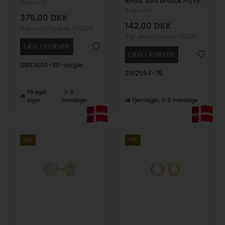
Rhod. sølv ørestik m/sy.zirconia 4,5mm, fra aagaard
Aagaard
Aagaard
375,00
DKK
142,00
DKK
Vejl. udsalgspris
500,00
Vejl. udsalgspris
175,00
0893606-30-single
2192594-75
På eget
3-5
lager
hverdage
Fjernlager
3-5 hverdage
19%
19%