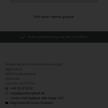
639
varer i denne gruppe
Gratis pakkelevering ved køb over 499 kr.
Guldsmykket v/ Houmann Luxury ApS
Ægirsvej 12
3600 Frederikssund
Danmark
CVR: DK-43277774
+45 32 12 25 51
salg@guldsmykket.dk
Vores chat hjælper alle dage 24/7
Følg med på vores Youtube