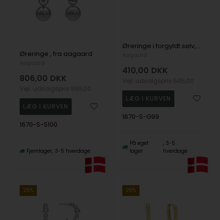
Øreringe i forgyldt sølv, fra aagaard
Øreringe , fra aagaard
Aagaard
Aagaard
410,00
DKK
806,00
DKK
Vejl. udsalgspris
545,00
Vejl. udsalgspris
995,00
1670-S-G99
1670-S-S100
På eget
3-5
Fjernlager
3-5 hverdage
lager
hverdage
25%
25%