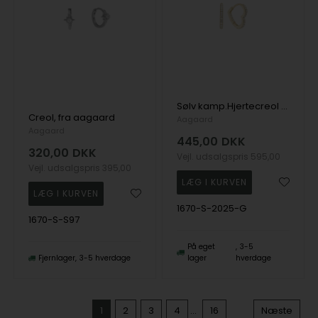
Sølv kamp.Hjertecreol med cz, forg., fra Aagaard
Creol, fra aagaard
Aagaard
Aagaard
445,00
DKK
320,00
DKK
Vejl. udsalgspris
595,00
Vejl. udsalgspris
395,00
1670-S-2025-G
1670-S-S97
På eget
3-5
Fjernlager
3-5 hverdage
lager
hverdage
1
2
3
4
...
16
Næste