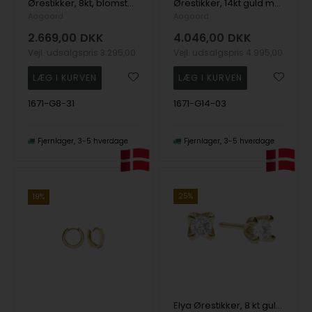
Ørestikker, 8kt, blomster, fra aagaard
Ørestikker, 14kt guld m/12 cz, fra aagaard
Aagaard
Aagaard
2.669,00
DKK
4.046,00
DKK
Vejl. udsalgspris
3.295,00
Vejl. udsalgspris
4.995,00
1671-G8-31
1671-G14-03
Fjernlager
3-5 hverdage
Fjernlager
3-5 hverdage
25%
19%
Elya Ørestikker, 8 kt guld m /2 x 1,0 ct labgrown , fra Aagaard