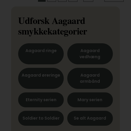
Udforsk Aagaard
smykkekategorier
Aagaard ringe
Aagaard
vedhæng
Aagaard øreringe
Aagaard
armbånd
Eternity serien
Mary serien
Soldier to Soldier
Se alt Aagaard