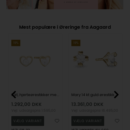
Mest populære i Øreringe fra Aagaard
19%
19%
8 kt, hjerteørestikker med perle i midten-Aagaard
Mary 14 kt guld ørestikkere med i alt 1,00 ct labgrown diamanter Wesselton VS
1.292,00
DKK
13.361,00
DKK
Vejl. udsalgspris
1.595,00
Vejl. udsalgspris
16.495,00