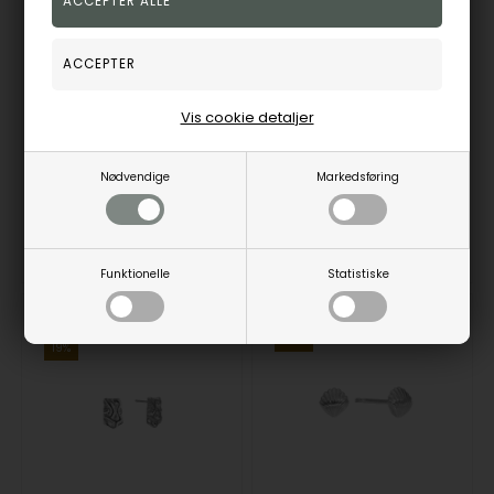
Ørestikker 3 hjerter, fra Aagaard
Ørestikker, fra aagaard
Aagaard
Aagaard
1.535,00
DKK
401,00
DKK
Vejl. udsalgspris
1.895,00
Vejl. udsalgspris
495,00
Vis cookie detaljer
Nødvendige
Markedsføring
1671-G8-45
1671-S-G43
Fjernlager
3-5 hverdage
Fjernlager
3-5 hverdage
Funktionelle
Statistiske
25%
19%