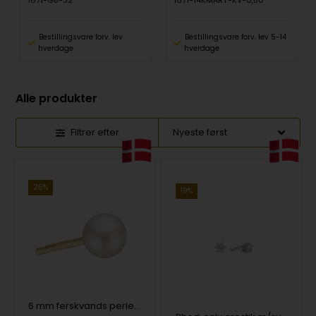
1671-G8-32
1671-14KMARY-KV-0,50
Bestillingsvare forv. lev
Bestillingsvare forv. lev 5-14
hverdage
hverdage
Alle produkter
Filtrer efter
25%
19%
6 mm ferskvands perleørestik med 8 karat stik, 1 stk