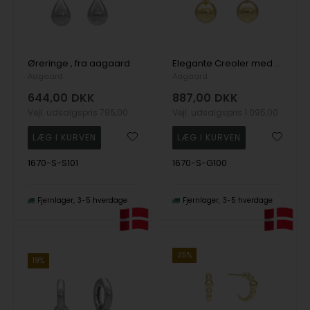
Øreringe , fra aagaard
Elegante Creoler med Kugle i Forgyldt Sterling Sølv
Aagaard
Aagaard
644,00
DKK
887,00
DKK
Vejl. udsalgspris
795,00
Vejl. udsalgspris
1.095,00
1670-S-S101
1670-S-G100
Fjernlager
3-5 hverdage
Fjernlager
3-5 hverdage
25%
19%