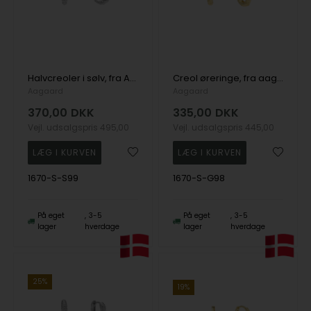
Halvcreoler i sølv, fra Aagaard
Creol øreringe, fra aagaard
Aagaard
Aagaard
370,00
DKK
335,00
DKK
Vejl. udsalgspris
495,00
Vejl. udsalgspris
445,00
1670-S-S99
1670-S-G98
På eget
3-5
På eget
3-5
lager
hverdage
lager
hverdage
25%
19%