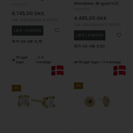
Ørestikker, 8k guld m/2x0,50ct Labgrown , fra Aagaard
Aagaard
Aagaard
6.745,00
DKK
4.495,00
DKK
Vejl. udsalgspris
8.995,00
Vejl. udsalgspris
5.995,00
1671-LG-G8-0,75
1671-LG-G8-0,50
På eget
3-5
lager
hverdage
På eget lager
1-3 hverdage
19%
19%