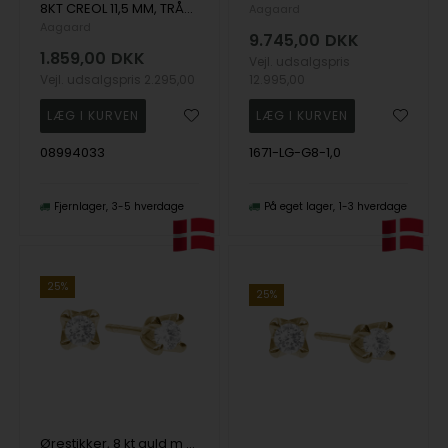
8KT CREOL 11,5 MM, TRÅD 1,8 MM M/KLAPLÅS, fra Aagaard
Aagaard
Aagaard
9.745,00
DKK
1.859,00
DKK
Vejl. udsalgspris
Vejl. udsalgspris
2.295,00
12.995,00
08994033
1671-LG-G8-1,0
Fjernlager
3-5 hverdage
På eget lager
1-3 hverdage
25%
25%
Ørestikker, 8 kt guld m /2 x 0,75 ct Labgrown , fra Aagaard