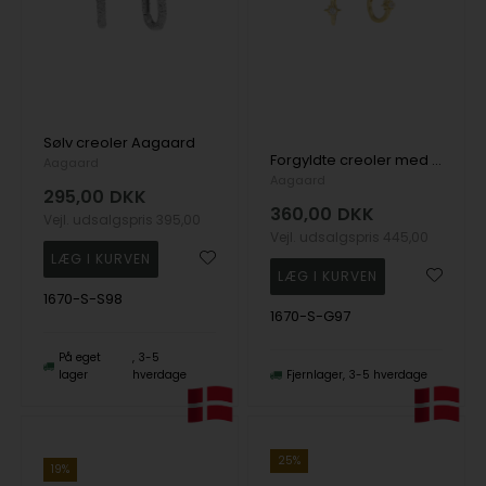
Sølv creoler Aagaard
Forgyldte creoler med zirkonia
Aagaard
Aagaard
295,00
DKK
360,00
DKK
Vejl. udsalgspris
395,00
Vejl. udsalgspris
445,00
1670-S-S98
1670-S-G97
På eget
3-5
lager
hverdage
Fjernlager
3-5 hverdage
25%
19%