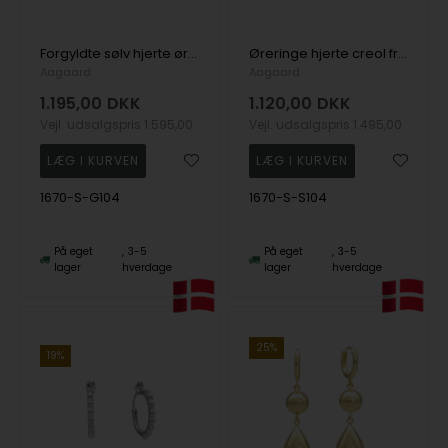
Forgyldte sølv hjerte øreringe creol fra Aagaard, Ø 18 mm
Øreringe hjerte creol fra Aagaard, Ø 18 mm
Aagaard
Aagaard
1.195,00
DKK
1.120,00
DKK
Vejl. udsalgspris
1.595,00
Vejl. udsalgspris
1.495,00
1670-S-G104
1670-S-S104
På eget
3-5
På eget
3-5
lager
hverdage
lager
hverdage
25%
19%