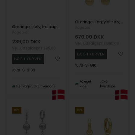
Øreringe i forgyldt sølv, fra Aagaard
Øreringe i sølv, fra aagaard
Aagaard
Aagaard
670,00
DKK
239,00
DKK
Vejl. udsalgspris
895,00
Vejl. udsalgspris
295,00
1670-S-G101
1670-S-S103
På eget
3-5
Fjernlager
3-5 hverdage
lager
hverdage
19%
19%