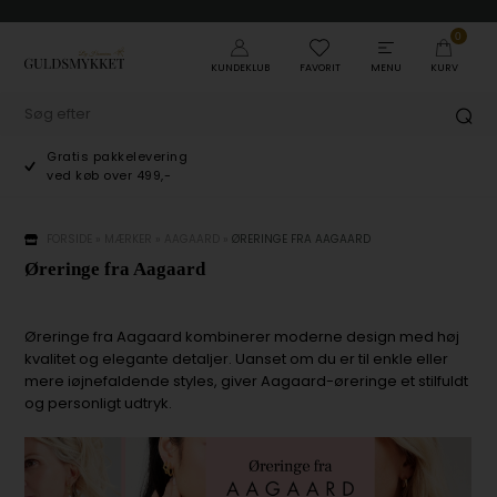
0
KUNDEKLUB
FAVORIT
MENU
KURV
Gratis pakkelevering
ved køb over 499,-
FORSIDE
»
MÆRKER
»
AAGAARD
»
ØRERINGE FRA AAGAARD
Øreringe fra Aagaard
Øreringe fra Aagaard kombinerer moderne design med høj
kvalitet og elegante detaljer. Uanset om du er til enkle eller
mere iøjnefaldende styles, giver Aagaard-øreringe et stilfuldt
og personligt udtryk.