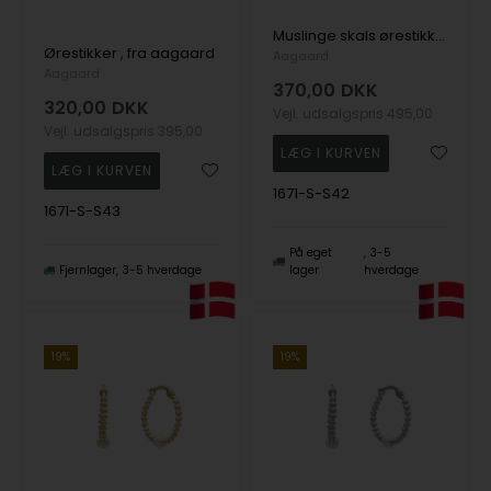
Muslinge skals ørestikker i sterling sølv, fra aagaard
Ørestikker , fra aagaard
Aagaard
Aagaard
370,00
DKK
320,00
DKK
Vejl. udsalgspris
495,00
Vejl. udsalgspris
395,00
1671-S-S42
1671-S-S43
På eget
3-5
Fjernlager
3-5 hverdage
lager
hverdage
19%
19%