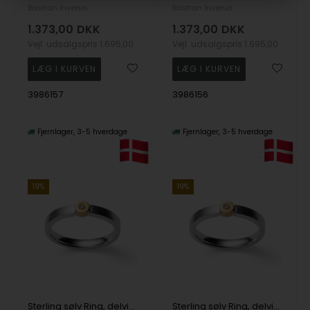
Bastian Inverun
Bastian Inverun
1.373,00
DKK
1.373,00
DKK
Vejl. udsalgspris
1.695,00
Vejl. udsalgspris
1.695,00
3986157
3986156
Fjernlager
3-5 hverdage
Fjernlager
3-5 hverdage
19%
19%
Sterling sølv Ring, delvis forgyldt, mat rhodineret., BR 0,02ct W-SI
Sterling sølv Ring, delvis forgyldt, mat rhodineret., BR 0,02ct W-SI