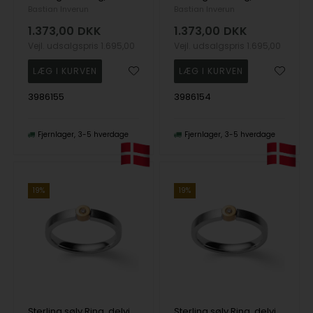
Bastian Inverun
Bastian Inverun
1.373,00
DKK
1.373,00
DKK
Vejl. udsalgspris
1.695,00
Vejl. udsalgspris
1.695,00
3986155
3986154
Fjernlager
3-5 hverdage
Fjernlager
3-5 hverdage
19%
19%
Sterling sølv Ring, delvis forgyldt, mat rhodineret., BR 0,02ct W-SI
Sterling sølv Ring, delvis forgyldt, mat rhodineret., BR 0,02ct W-SI