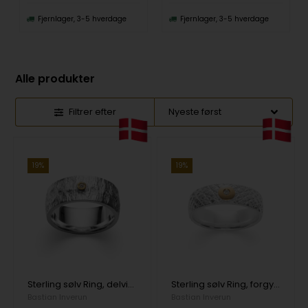
Fjernlager, 3-5 hverdage
Fjernlager, 3-5 hverdage
Alle produkter
Filtrer efter
19%
19%
Sterling sølv Ring, delvis forgyldt, rhodineret. satin 0,02ct W-SI
Sterling sølv Ring, forgyldt mat/tekstureret, 0,015ct W-SI
Bastian Inverun
Bastian Inverun