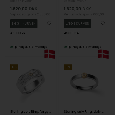
Bastian Inverun
Bastian Inverun
1.620,00
DKK
1.620,00
DKK
Vejl. udsalgspris
2.000,00
Vejl. udsalgspris
2.000,00
4530056
4530054
Fjernlager
3-5 hverdage
Fjernlager
3-5 hverdage
19%
19%
Sterling sølv Ring, forgyldt tekstureret/blank, 0,015ct
Sterling sølv Ring, delvis forgyldt, mat rhodineret., BR 0,02ct W-SI