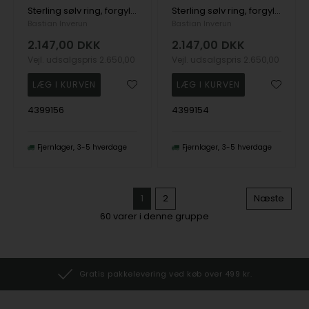
Sterling sølv ring, forgyldt, rhodineret sandb/blank, 0,02ct W-SI
Sterling sølv ring, forgyldt, rhodineret sandb/blank, 0,02ct W-SI
Bastian Inverun
Bastian Inverun
2.147,00
DKK
2.147,00
DKK
Vejl. udsalgspris
2.650,00
Vejl. udsalgspris
2.650,00
4399156
4399154
Fjernlager
3-5 hverdage
Fjernlager
3-5 hverdage
1
2
Næste
60
varer i denne gruppe
Gratis pakkelevering ved køb over 499 kr.