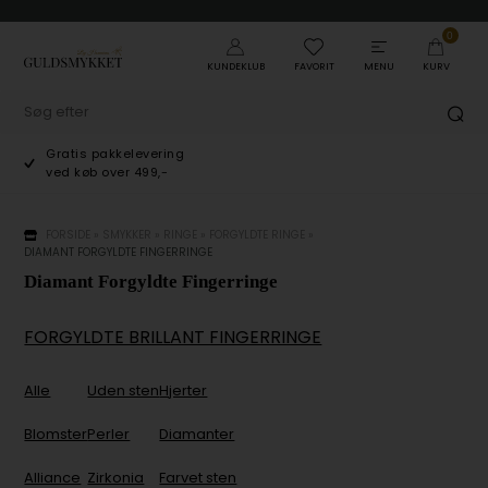
0
KUNDEKLUB
FAVORIT
MENU
KURV
Gratis pakkelevering
ved køb over 499,-
FORSIDE
»
SMYKKER
»
RINGE
»
FORGYLDTE RINGE
»
DIAMANT FORGYLDTE FINGERRINGE
Diamant Forgyldte Fingerringe
FORGYLDTE BRILLANT FINGERRINGE
Alle
Uden sten
Hjerter
Blomster
Perler
Diamanter
Alliance
Zirkonia
Farvet sten