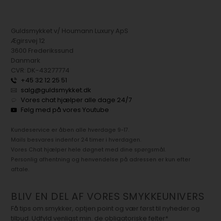
Guldsmykket v/ Houmann Luxury ApS
Ægirsvej 12
3600 Frederikssund
Danmark
CVR: DK-43277774
+45 32 12 25 51
salg@guldsmykket.dk
Vores chat hjælper alle dage 24/7
Følg med på vores Youtube
Kundeservice er åben alle hverdage 9-17.
Mails besvares indenfor 24 timer i hverdagen.
Vores Chat hjælper hele døgnet med dine spørgsmål.
Personlig afhentning og henvendelse på adressen er kun efter
aftale.
BLIV EN DEL AF VORES SMYKKEUNIVERS
Få tips om smykker, optjen point og vær først til nyheder og
tilbud. Udfyld venligst min. de obligatoriske felter*