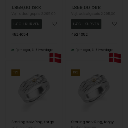
1.859,00
DKK
1.859,00
DKK
Vejl. udsalgspris
2.295,00
Vejl. udsalgspris
2.295,00
4524054
4524052
Fjernlager
3-5 hverdage
Fjernlager
3-5 hverdage
19%
19%
Sterling sølv Ring, forgyldt, rhodineret., tekstureret/blank, 0,015ct
Sterling sølv Ring, forgyldt, rhodineret., tekstureret/blank, 0,015ct
Bastian Inverun
Bastian Inverun