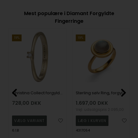
Mest populære i Diamant Forgyldte
Fingerringe
19%
19%
Christina Collect forgyldt sølv Solitaire klassisk solitaire ring med 0,03 ct labgrown diamant, ring størrelser fra 49-61
Sterling sølv Ring, forgyldt mat/blank, lab 2.63ct
728,00
DKK
1.697,00
DKK
Vejl. udsalgspris
2.095,00
6.1.B
4317054