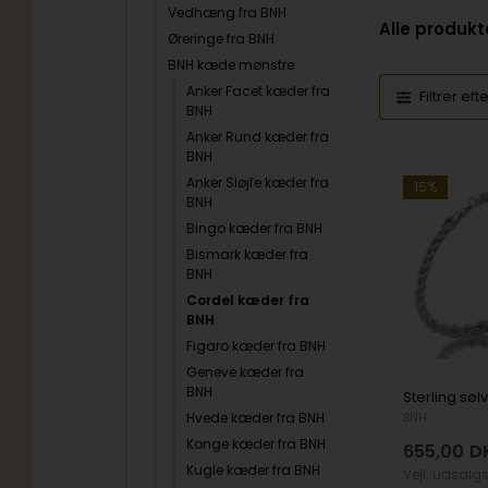
Vedhæng fra BNH
Alle produkt
Øreringe fra BNH
BNH kæde mønstre
Anker Facet kæder fra
Filtrer eft
BNH
Anker Rund kæder fra
BNH
Anker Sløjfe kæder fra
15%
BNH
Bingo kæder fra BNH
Bismark kæder fra
BNH
Cordel kæder fra
BNH
Figaro kæder fra BNH
Geneve kæder fra
BNH
Hvede kæder fra BNH
BNH
Konge kæder fra BNH
655,00
D
Kugle kæder fra BNH
Vejl. udsalg