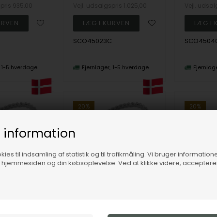
spris
935,00
Vejl. udsalgspris
1.025,00
Vejl. udsa
SCO45023C
SCO4504
1-5 hverdage
Fjernlager
1-5 hverdage
Fjernlag
20%
20%
 information
ies til indsamling af statistik og til trafikmåling. Vi bruger informatione
f hjemmesiden og din købsoplevelse. Ved at klikke videre, accepter
Sterling sølv Cordel halskæde 4,5 mm i 45 cm
Sterling sølv Cordel halskæde 4,5 mm i 50 cm
BNH
BNH