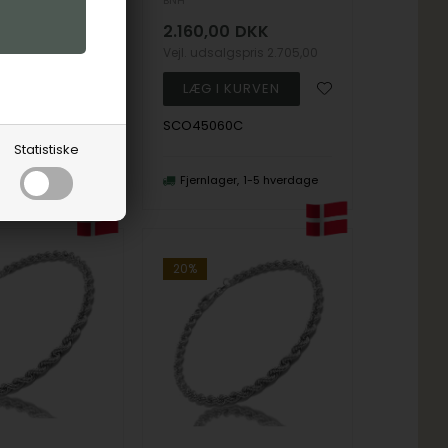
BNH
0
DKK
2.160,00
DKK
lgspris
2.460,00
Vejl. udsalgspris
2.705,00
5C
SCO45060C
Statistiske
1-5
hverdage
Fjernlager
1-5 hverdage
20%