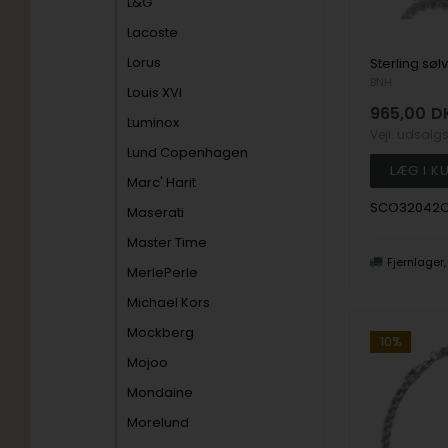
L&G
Lacoste
Lorus
BNH
Louis XVI
965,00
D
Luminox
Vejl. udsalg
Lund Copenhagen
Marc' Harit
SCO32042
Maserati
Master Time
Fjernlager
MerlePerle
Michael Kors
Mockberg
10%
Mojoo
Mondaine
Morelund