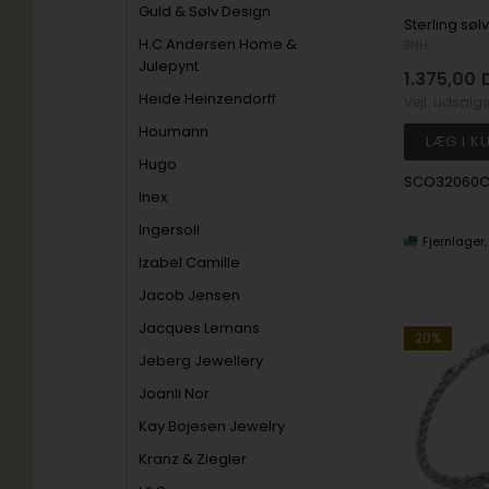
Guld & Sølv Design
H.C.Andersen Home &
BNH
Julepynt
1.375,00
Heide Heinzendorff
Vejl. udsalg
Houmann
Hugo
SCO32060
Inex
Ingersoll
Fjernlager
Izabel Camille
Jacob Jensen
Jacques Lemans
20%
Jeberg Jewellery
Joanli Nor
Kay Bojesen Jewelry
Kranz & Ziegler