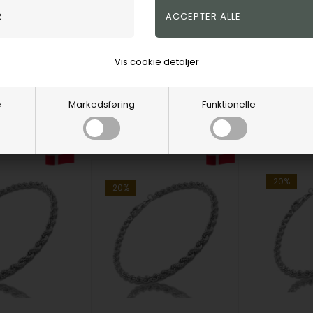
DKK
1.800,00
DKK
1.970,0
spris
2.045,00
Vejl. udsalgspris
2.250,00
Vejl. udsa
Vis cookie detaljer
C
SCO45050C
SCO4505
e
Markedsføring
Funktionelle
1-5
På eget
1-5
På eget
hverdage
lager
hverdage
lager
20%
20%