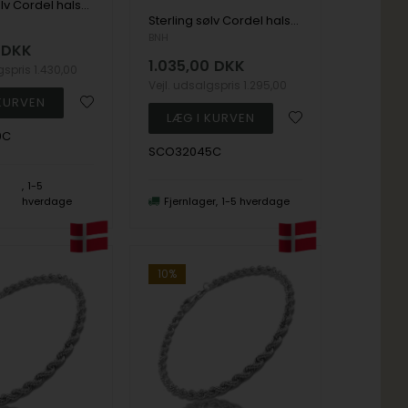
Sterling sølv Cordel halskæde 3,2 mm i 50 cm
Sterling sølv Cordel halskæde 3,2 mm i 45 cm
BNH
DKK
1.035,00
DKK
lgspris
1.430,00
Vejl. udsalgspris
1.295,00
0C
SCO32045C
1-5
hverdage
Fjernlager
1-5 hverdage
10%