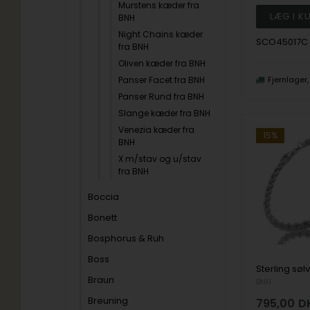
Murstens kæder fra
BNH
Night Chains kæder
SCO45017C
fra BNH
Oliven kæder fra BNH
Panser Facet fra BNH
Fjernlager
Panser Rund fra BNH
Slange kæder fra BNH
Venezia kæder fra
15%
BNH
X m/stav og u/stav
fra BNH
Boccia
Bonett
Bosphorus & Ruh
Boss
Braun
BNH
Breuning
795,00
D