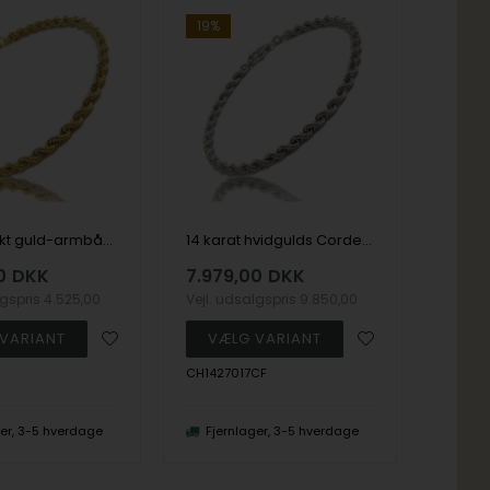
19%
Cordel-8 kt guld-armbånd og halskæde-2 bredder og 10 længder
14 karat hvidgulds Cordel armbånd, 2,7 mm og 17 cm
0
DKK
7.979,00
DKK
lgspris
4.525,00
Vejl. udsalgspris
9.850,00
CH1427017CF
ger, 3-5 hverdage
Fjernlager, 3-5 hverdage