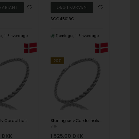
SCO45018C
er
1-5 hverdage
Fjernlager
1-5 hverdage
20%
Sterling sølv Cordel halskæde 4,5 mm i 40 cm
Sterling sølv Cordel halskæde 4,5 mm i 42 cm
BNH
0
DKK
1.525,00
DKK