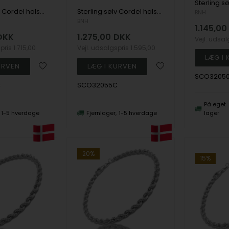
Sterling sølv Cordel halskæde 3,2 mm i 60 cm
Sterling sølv Cordel halskæde 3,2 mm i 55 cm
BNH
BNH
1.145,00
DKK
1.275,00
DKK
Vejl. udsa
spris
1.715,00
Vejl. udsalgspris
1.595,00
SCO3205
C
SCO32055C
På eget
1-5 hverdage
Fjernlager
1-5 hverdage
lager
20%
15%