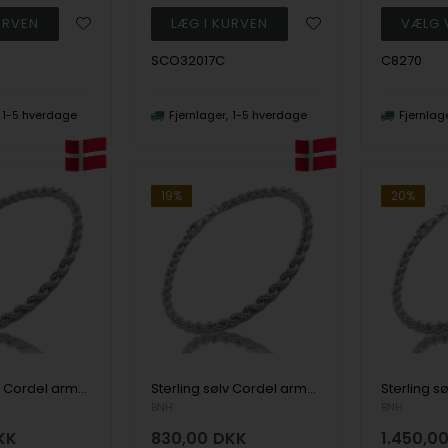
SCO32017C
C8270
1-5 hverdage
Fjernlager
1-5 hverdage
Fjernlag
19%
20%
Sterling sølv Cordel armbånd 4,5 mm i 21 cm
Sterling sølv Cordel armbånd 4,5 mm i 23 cm
BNH
BNH
KK
830,00
DKK
1.450,0