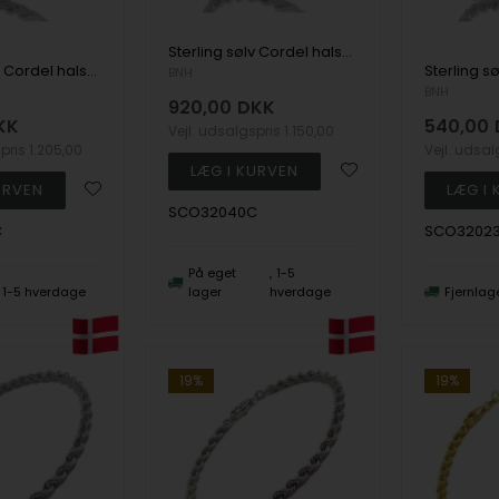
Sterling sølv Cordel halskæde 3,2 mm i 40 cm
Sterling sølv Cordel halskæde 3,2 mm i 42 cm
BNH
BNH
920,00
DKK
KK
540,00
Vejl. udsalgspris
1.150,00
spris
1.205,00
Vejl. udsa
SCO32040C
C
SCO3202
På eget
1-5
1-5 hverdage
lager
hverdage
Fjernlag
19%
19%