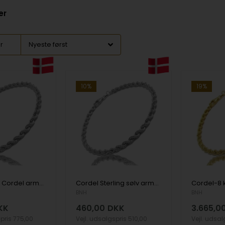
er
er
10%
19%
Sterling sølv Cordel armbånd 4,5 mm i 17 cm
Cordel Sterling sølv armbånd 3,2 mm i 17 cm
BNH
BNH
KK
460,00
DKK
3.665,0
spris
775,00
Vejl. udsalgspris
510,00
Vejl. udsa