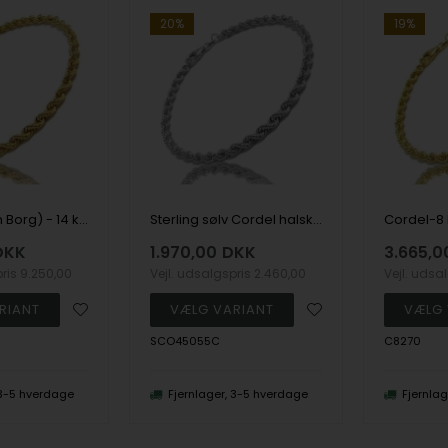
20%
19%
Cordel (Bjørn Borg) - 14 kt guld - armbånd og halskæde - 3 bredder og 10 længder
Sterling sølv Cordel halskæde 4,5 mm i 55 cm
DKK
1.970,00
DKK
3.665,0
pris
9.250,00
Vejl. udsalgspris
2.460,00
Vejl. udsa
SCO45055C
C8270
 3-5 hverdage
Fjernlager, 3-5 hverdage
Fjernla