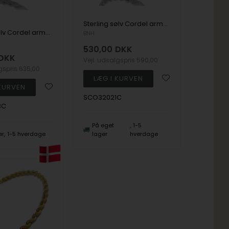
Sterling sølv Cordel armbånd 3,2 mm i 21 cm
Sterling sølv Cordel armbånd 3,2 mm i 23 cm
BNH
530,00
DKK
DKK
Vejl. udsalgspris
590,00
lgspris
635,00
SCO32021C
3C
På eget
1-5
er
1-5 hverdage
lager
hverdage