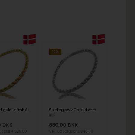
19%
Cordel-8 kt guld-armbånd og halskæde-2 bredder og 10 længder
Sterling sølv Cordel armbånd 4,5 mm i 18½ cm
BNH
0
DKK
680,00
DKK
lgspris
4.525,00
Vejl. udsalgspris
840,00