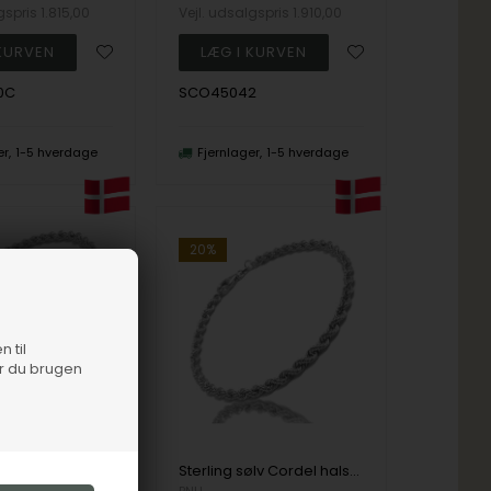
lgspris
1.815,00
Vejl. udsalgspris
1.910,00
0C
SCO45042
er
1-5 hverdage
Fjernlager
1-5 hverdage
20%
n til
er du brugen
Sterling sølv Cordel halskæde 4,5 mm i 55 cm
Sterling sølv Cordel halskæde 4,5 mm i 60 cm