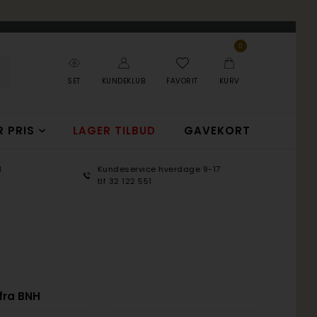
0
SET
KUNDEKLUB
FAVORIT
KURV
R PRIS
LAGER TILBUD
GAVEKORT
Kundeservice hverdage 9-17
100 d
tlf 32 122 551
365 d
fra BNH