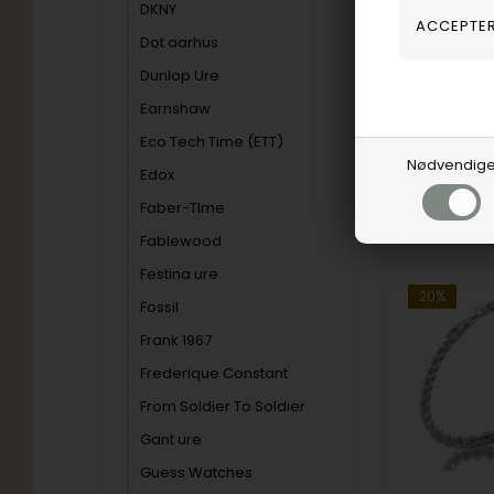
DKNY
1.635,00
Vejl. udsalg
Dot aarhus
Dunlop Ure
Earnshaw
SCO45045
Eco Tech Time (ETT)
Nødvendig
Edox
På eget
lager
Faber-TIme
Fablewood
Festina ure
20%
Fossil
Frank 1967
Frederique Constant
From Soldier To Soldier
Gant ure
Guess Watches