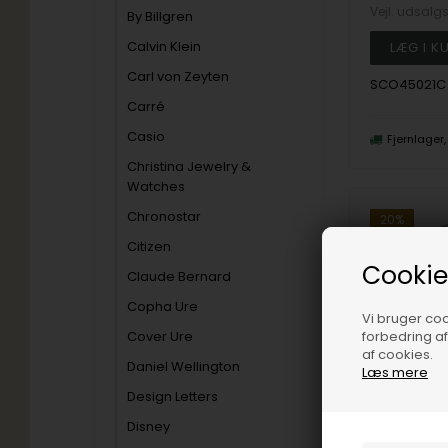
Vejl. udsalg
By Billgren
Calvin Klein
Carl von Zeyten
SCO45021C
Carré
Casio
Fjernlager
Christina Jewelry &
Watches
Chronostar
20%
Citizen
Cookie
Claude Bernard
Copha Ure
Vi bruger cook
Cover Ure
forbedring a
af cookies.
Daniel Wellington
Læs mere
Design Letters
Disney
BNH