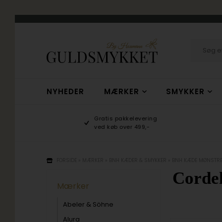
NYHEDER
MÆRKER
SMYKKER
hop
Gratis pakkelevering
/10
ved køb over 499,-
FORSIDE
»
MÆRKER
»
BNH KÆDER & SMYKKER
»
BNH KÆDE MØNSTR
Corde
Mærker
Abeler & Söhne
Alura