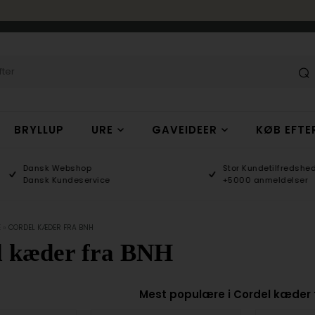
BRYLLUP
URE
GAVEIDEER
KØB EFTE
Dansk Webshop
Stor Kundetilfredshed
Dansk Kundeservice
+5000 anmeldelser
E
»
CORDEL KÆDER FRA BNH
l kæder fra BNH
Mest populære i Cordel kæder 