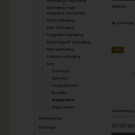
Vedhæng med kæde
1188043
Vedhæng med
labgrown diamanter
Guld Vedhæng
Fjernlager
Sølv Vedhæng
Forgyldte Vedhæng
Rosaforgyldt Vedhæng
Perle vedhæng
19%
Solitaire vedhæng
Kors
Guld Kors
Sølv Kors
Forgyldte Kors
Krucifiks
Stolpe Kors
Dagmarkors
Lund Copenh
Vielsesringe
117,00
DK
Øreringe