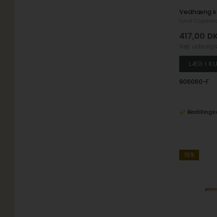
Lund Copenh
417,00
D
Vejl. udsalg
906060-F
Bestillings
19%