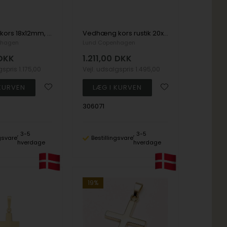
Vedhængkors 18x12mm, 8 karat
Vedhæng kors rustik 20x15mm, 8 karat
nhagen
Lund Copenhagen
DKK
1.211,00
DKK
lgspris
1.175,00
Vejl. udsalgspris
1.495,00
306071
3-5
3-5
ngsvare
Bestillingsvare
hverdage
hverdage
19%