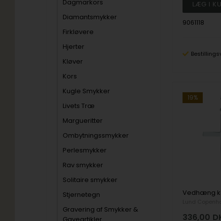
Dagmarkors
Diamantsmykker
9061118
Firkløvere
Hjerter
Bestillings
Kløver
Kors
Kugle Smykker
19%
Livets Træ
Margueritter
Ombytningssmykker
Perlesmykker
Rav smykker
Solitaire smykker
Stjernetegn
Lund Copenh
Gravering af Smykker &
336,00
D
Gaveartikler