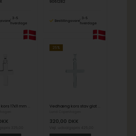
X
9061282
3-5
3-5
ngsvare
Bestillingsvare
hverdage
hverdage
25%
Vedhæng kors 17x11 mm sterling sølv
Vedhæng kors stav glat 22x15mm sterling sølv
nhagen
Lund Copenhagen
DKK
320,00
DKK
lgspris
325,00
Vejl. udsalgspris
425,00