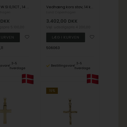
Vedh kors W.SI 0,11CT , 14 karat
Vedhæng kors stav, 14 karat
nhagen
Lund Copenhagen
DKK
3.402,00
DKK
lgspris
5.100,00
Vejl. udsalgspris
4.200,00
11
506063
3-5
3-5
ngsvare
Bestillingsvare
hverdage
hverdage
19%