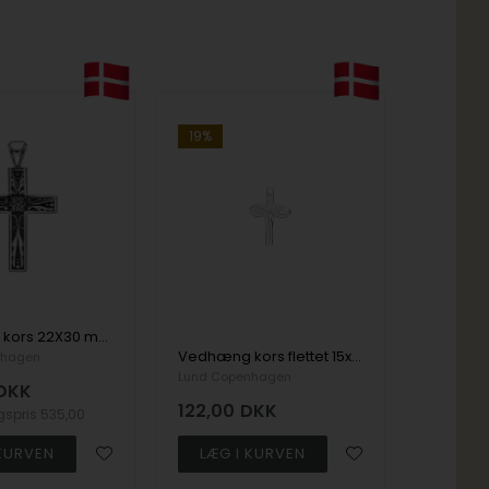
19%
Vedhæng kors 22X30 med mønster oxyderet sterling sølv
Vedhæng kors flettet 15x10 mm sterling sølv
nhagen
Lund Copenhagen
DKK
122,00
DKK
lgspris
535,00