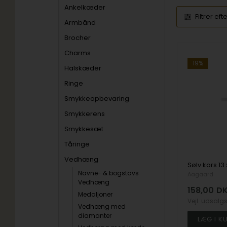
Ankelkæder
Filtrer eft
Armbånd
Brocher
Charms
19%
Halskæder
Ringe
Smykkeopbevaring
Smykkerens
Smykkesæt
Tåringe
Vedhæng
Navne- & bogstavs
Aagaard
Vedhæng
158,00
D
Medaljoner
Vejl. udsalg
Vedhæng med
diamanter