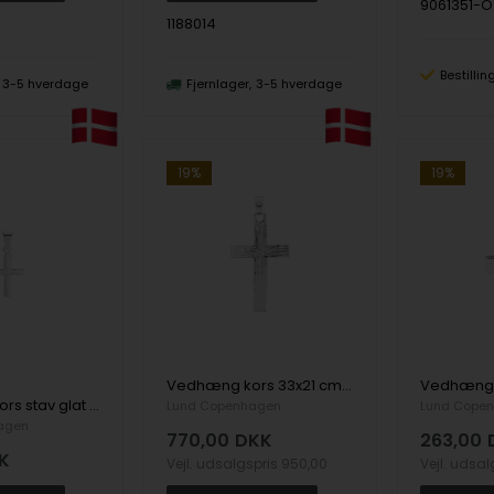
9061351-O
1188014
Bestilli
3-5 hverdage
Fjernlager
3-5 hverdage
19%
19%
Vedhæng kors 33x21 cm sterling sølv
Vedhæng kors stav glat 12x9mm sterling sølv
Lund Copenhagen
Lund Cope
agen
770,00
DKK
263,00
K
Vejl. udsalgspris
950,00
Vejl. udsa