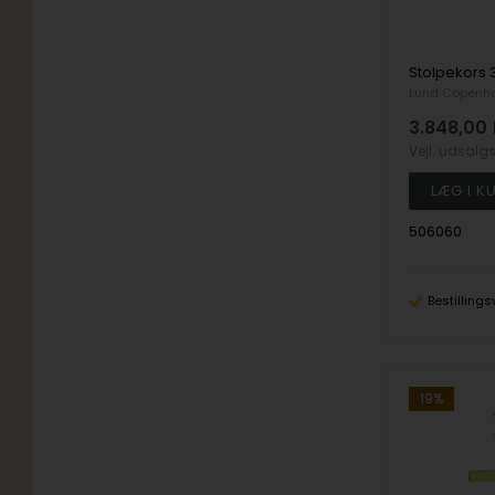
Lund Copenh
3.848,00
Vejl. udsalg
506060
Bestillings
19%