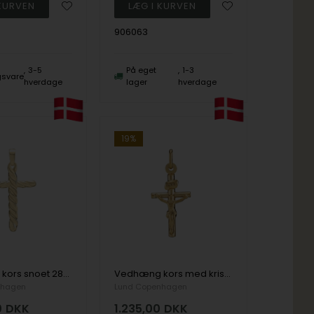
906063
3-5
På eget
1-3
ngsvare
hverdage
lager
hverdage
19%
Vedhæng kors snoet 28x19 mm 8 karat
Vedhæng kors med kristus 21x13mm 8 karat
nhagen
Lund Copenhagen
0
DKK
1.235,00
DKK