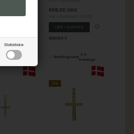
nhagen
Lund Copenhagen
DKK
608,00
DKK
lgspris
575,00
Vejl. udsalgspris
750,00
906063-F
Statistiske
3-5
3-5
ngsvare
Bestillingsvare
hverdage
hverdage
19%