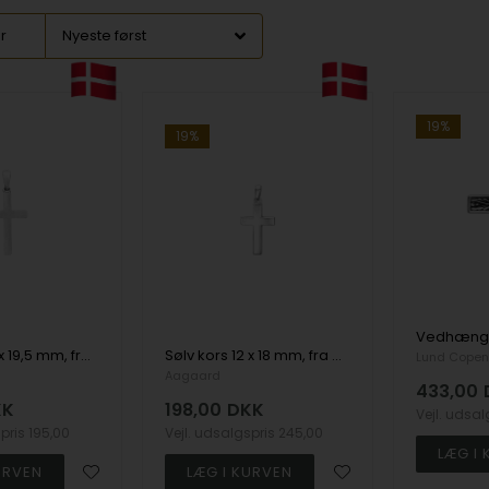
er
19%
19%
Sølv kors 13 x 19,5 mm, fra aagaard
Sølv kors 12 x 18 mm, fra aagaard
Lund Cope
Aagaard
433,00
KK
198,00
DKK
Vejl. udsa
spris
195,00
Vejl. udsalgspris
245,00