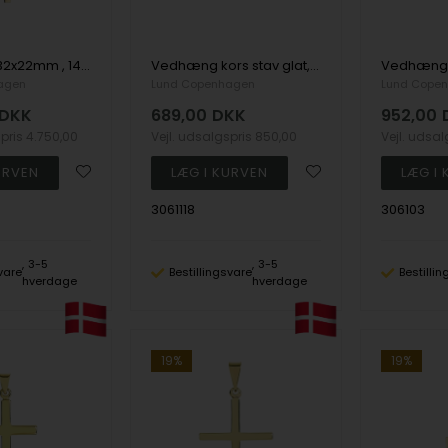
Stolpekors 32x22mm , 14 karat
Vedhæng kors stav glat, 8 karat
agen
Lund Copenhagen
Lund Cope
DKK
689,00
DKK
952,00
spris
4.750,00
Vejl. udsalgspris
850,00
Vejl. udsa
3061118
306103
3-5
3-5
vare
Bestillingsvare
Bestilli
hverdage
hverdage
19%
19%