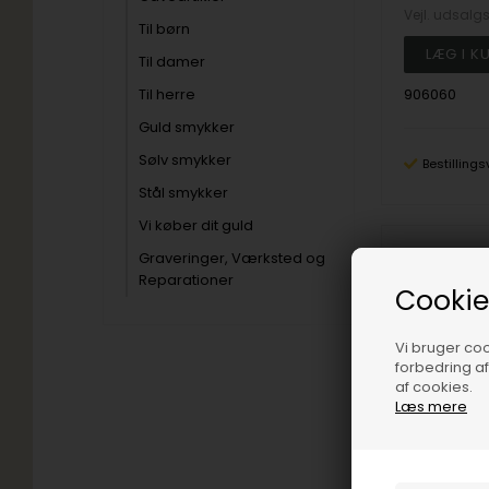
Vejl. udsalg
Til børn
Til damer
Til herre
906060
Guld smykker
Sølv smykker
Bestillings
Stål smykker
Vi køber dit guld
Graveringer, Værksted og
19%
Reparationer
Cookie
Vi bruger cook
forbedring a
af cookies.
Læs mere