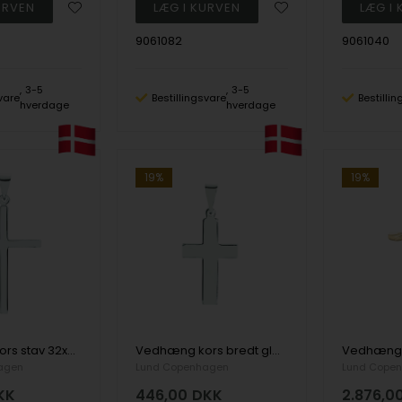
9061082
9061040
3-5
3-5
vare
Bestillingsvare
Bestilli
hverdage
hverdage
19%
19%
Vedhæng kors stav 32x22mm sterling sølv
Vedhæng kors bredt glat 25 x16 mm sterling sølv
agen
Lund Copenhagen
Lund Cope
KK
446,00
DKK
2.876,0