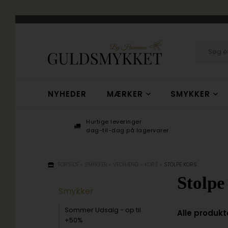
NYHEDER
MÆRKER
SMYKKER
Hurtige leveringer
+
dag-til-dag på lagervarer
FORSIDE
»
SMYKKER
»
VEDHÆNG
»
KORS
»
STOLPE KORS
Stolpe
Smykker
Sommer Udsalg - op til
Alle produkt
+50%