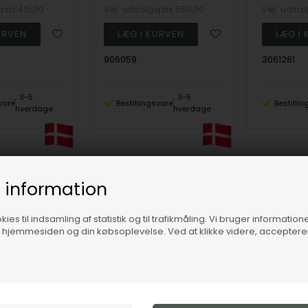
spris
415,00
Vejl. udsalgspris
550,00
Vejl. udsa
906059
3061281
3-5
3-5
vare
Bestillingsvare
Bestilli
hverdage
hverdage
19%
19%
 information
ies til indsamling af statistik og til trafikmåling. Vi bruger informatione
f hjemmesiden og din købsoplevelse. Ved at klikke videre, accepter