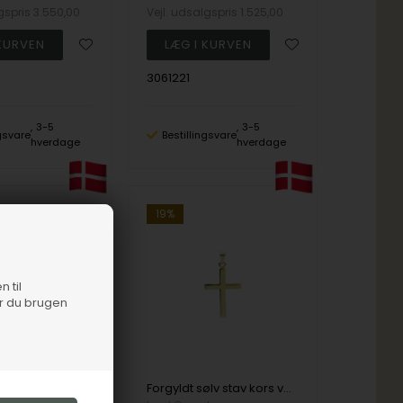
lgspris
3.550,00
Vejl. udsalgspris
1.525,00
3061221
3-5
3-5
ngsvare
Bestillingsvare
hverdage
hverdage
19%
n til
er du brugen
Vedhængkors rustik sterling sølv
Forgyldt sølv stav kors vedhæng, 22x15 mm