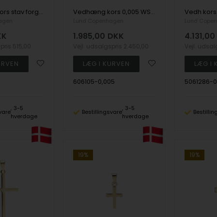
Vedhæng kors stav forgyldt sølv
Vedhæng kors 0,005 WSI hvg, 14 karat
agen
Lund Copenhagen
Lund Cope
KK
1.985,00
DKK
4.131,00
spris
515,00
Vejl. udsalgspris
2.450,00
Vejl. udsa
606105-0,005
5061286-0,
3-5
3-5
vare
Bestillingsvare
Bestilli
hverdage
hverdage
19%
19%