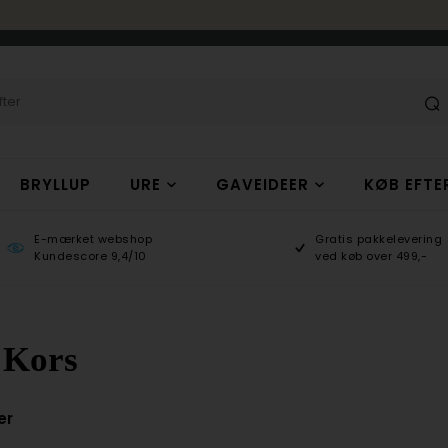
BRYLLUP
URE
GAVEIDEER
KØB EFTE
E-mærket webshop
Gratis pakkelevering
Kundescore 9,4/10
ved køb over 499,-
 Kors
er