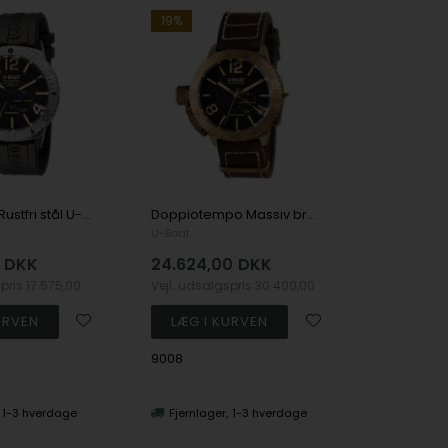
19%
Sommerso Rustfri stål U-28 Automatic Herre ur fra U-Boat, U9007A
Doppiotempo Massiv bronze U-28 Automatic Herre ur fra U-Boat, U9008
U-Boat
DKK
24.624,00
DKK
spris
17.575,00
Vejl. udsalgspris
30.400,00
9008
1-3 hverdage
Fjernlager
1-3 hverdage