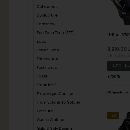
Dot aarhus
Dunlop Ure
Earnshaw
Eco Tech Time (ETT)
U-Boat
Edox
8.910,00
Faber-TIme
Vejl. udsalg
Fablewood
Festina ure
Fossil
8700/E
Frank 1967
Fjernlager
Frederique Constant
From Soldier To Soldier
Gant ure
19%
Guess Watches
Guld & Sølv Design