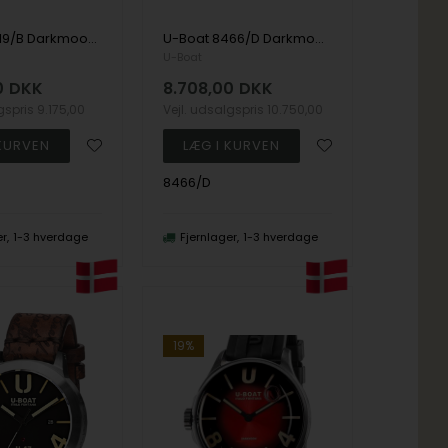
U-Boat 9019/B Darkmoon 40mm IPB 5ATM
U-Boat 8466/D Darkmoon Red IPB 44mm 5ATM
U-Boat
0
DKK
8.708,00
DKK
lgspris
9.175,00
Vejl. udsalgspris
10.750,00
8466/D
er
1-3 hverdage
Fjernlager
1-3 hverdage
19%