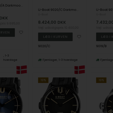
U-Boat 9503/A Darkmoon Green PVD Soleil herreur 40mm 5ATM
U-Boat 9020/C Darkmoon 40mm IPB 5ATM
U-Boat
U-Boat
DKK
8.424,00
DKK
7.432,0
spris
9.695,00
Vejl. udsalgspris
10.400,00
Vejl. udsa
9020/C
9019/B
1-3
hverdage
Fjernlager
1-3 hverdage
Fjernlag
19%
19%