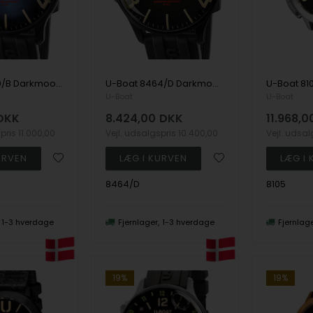
U-Boat 8700/B Darkmoon Blue IPB Soleil 44mm 5ATM
U-Boat 8464/D Darkmoon 44mm IPB 5ATM
U-Boat
U-Boat
DKK
8.424,00
DKK
11.968,0
spris
11.000,00
Vejl. udsalgspris
10.400,00
Vejl. udsa
8464/D
8105
1-3 hverdage
Fjernlager
1-3 hverdage
Fjernlag
19%
19%