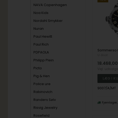
NAVA Copenhagen
Noa Kids
Nordahl Smykker
Nuran
Paul Hewitt
Paul Rich
PDPAOLA
U-Boat
Philipp Plein
18.468,00
Picto
Vejl. udsalg
Pig & Hen
Police ure
9007/A/MT
Rabinovich
Randers Sølv
Fjernlager
Risvig Jewelry
Rosefield