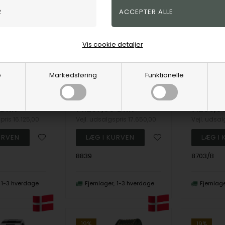
Vis cookie detaljer
e
Markedsføring
Funktionelle
Capsoil Qs. Doppotempo Rustfri stål Batteridrevet quartz Herre ur fra U-Boat, U8841
Capsoil Qs. Doppotempo Rustfri stål Batteridrevet quartz Herre ur fra U-Boat, U8839
U-Boat
U-Boat
DKK
14.297,00
DKK
7.209,0
spris
16.125,00
Vejl. udsalgspris
17.650,00
Vejl. udsa
8839
8703/B
1-3 hverdage
Fjernlager
1-3 hverdage
Fjernlag
19%
19%