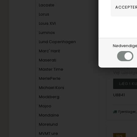
Lacoste
Lorus
Louis XVI
Luminox
Lund Copenhagen
Nødvendig
Marc' Harit
U-Boat
Maserati
13.061,00
Master Time
Vejl. udsalg
MerlePerle
Michael Kors
U8841
Mockberg
Mojoo
Fjernlager
Mondaine
Morelund
MVMT ure
19%