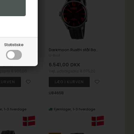
Statistiske
Darkmoon Rustfri stål Batteridrevet quartz, 712.3 Ronda Herre ur fra U-Boat, 8703/B
Darkmoon Rustfri stål Batteridrevet quartz, 704.3 Ronda Herre ur fra U-Boat, U8465B
U-Boat
0
DKK
6.541,00
DKK
lgspris
8.900,00
Vejl. udsalgspris
8.075,00
U8465B
er
1-3 hverdage
Fjernlager
1-3 hverdage