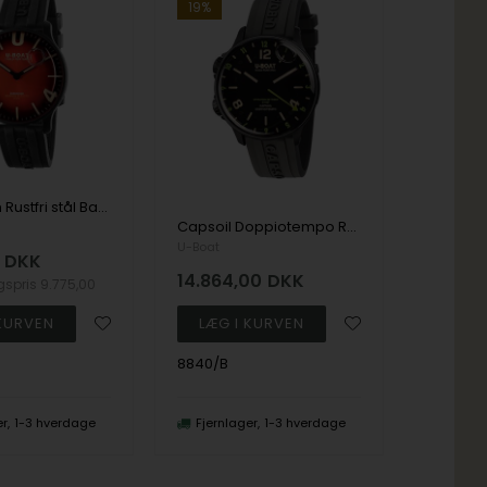
19%
Darkmoon Rustfri stål Batteridrevet quartz, 704.3 Ronda Herre ur fra U-Boat, U8697B
Capsoil Doppiotempo Rustfri stål batteridrevet quartz Herre ur fra U-Boat, U8840
U-Boat
DKK
14.864,00
DKK
lgspris
9.775,00
8840/B
er
1-3 hverdage
Fjernlager
1-3 hverdage