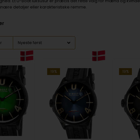
ghed. Et U-Boat luksusur er præcis det rette valg for mænd og kvinder
nære detaljer eller karakteristiske remme.
er
er
19%
19%