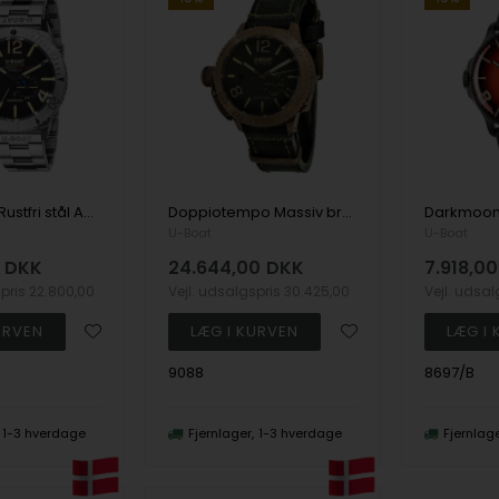
Sommerso Rustfri stål Automatic, U-28 Herre ur fra U-Boat, U9007A_MT
Doppiotempo Massiv bronze Automatic, U-28 Herre ur fra U-Boat, U9088
U-Boat
U-Boat
DKK
24.644,00
DKK
7.918,00
spris
22.800,00
Vejl. udsalgspris
30.425,00
Vejl. udsa
9088
8697/B
1-3 hverdage
Fjernlager
1-3 hverdage
Fjernlag