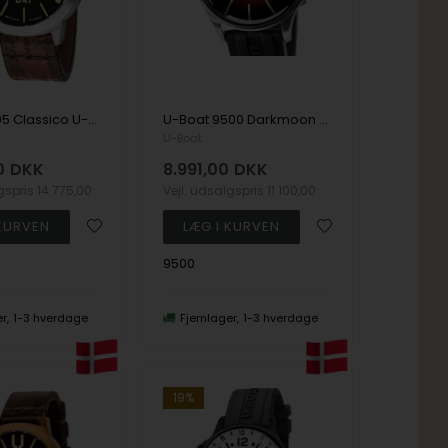
U-Boat 8105 Classico U-47 Automatic 47mm 100M
U-Boat 9500 Darkmoon Red SS Soleil Mens Watch 40mm 5ATM
U-Boat
0
DKK
8.991,00
DKK
lgspris
14.775,00
Vejl. udsalgspris
11.100,00
9500
er
1-3 hverdage
Fjernlager
1-3 hverdage
19%