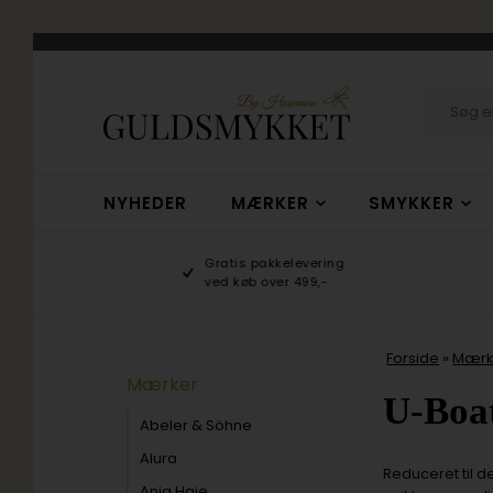
NYHEDER
MÆRKER
SMYKKER
hop
Gratis pakkelevering
/10
ved køb over 499,-
Forside
»
Mærk
Mærker
U-Boa
Abeler & Söhne
Alura
Reduceret til d
Ania Haie