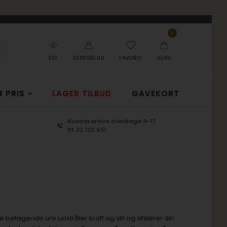
0
SET
KUNDEKLUB
FAVORIT
KURV
R PRIS
LAGER TILBUD
GAVEKORT
Kundeservice hverdage 9-17
100 d
tlf 32 122 551
365 d
se betagende ure udstråler kraft og stil og afslører din