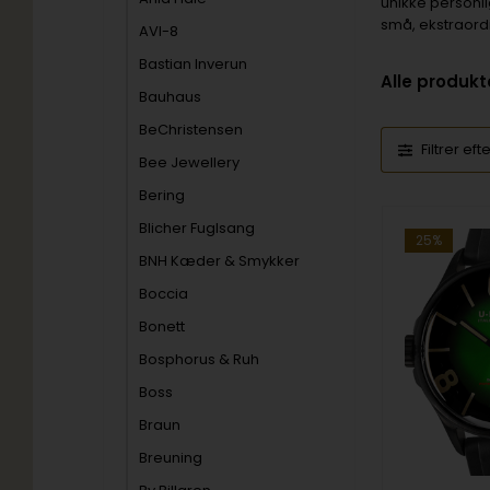
unikke personli
små, ekstraordi
AVI-8
Bastian Inverun
Alle produkt
Bauhaus
BeChristensen
Filtrer eft
Bee Jewellery
Bering
Blicher Fuglsang
25%
BNH Kæder & Smykker
Boccia
Bonett
Bosphorus & Ruh
Boss
Braun
Breuning