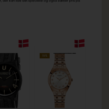
, der kan lide det specielle og også sætter pris på
19%