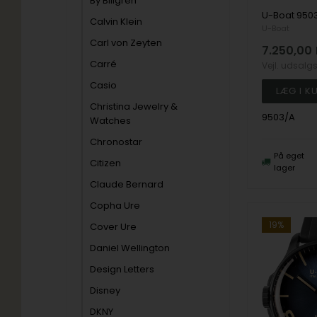
By Billgren
Calvin Klein
U-Boat
Carl von Zeyten
7.250,00
Carré
Vejl. udsalg
Casio
Christina Jewelry &
9503/A
Watches
Chronostar
På eget
Citizen
lager
Claude Bernard
Copha Ure
19%
Cover Ure
Daniel Wellington
Design Letters
Disney
DKNY