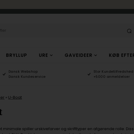
BRYLLUP
URE
GAVEIDEER
KØB EFTE
Dansk Webshop
Stor Kundetilfredshed
Dansk Kundeservice
+5000 anmeldelser
er
»
U-Boat
t
et minimale spiller urskivefarver og skrifttyper en afgørende rolle. Dis