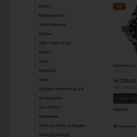
Rotary
19%
Rothenschild
Saint Maurice
Samie
SAN - links of joy
Sector
Seits
Siersbøl
U-Boat
Sistie
14.236,00
Vejl. udsalg
Skagen smykker & ure
SmykkeLine
Son of Noa
U9007A
Spinnaker
Story by Kranz & Ziegler
Fjernlager
Støvring Design