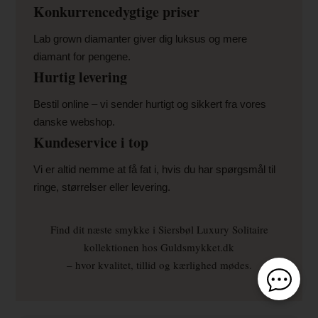
Konkurrencedygtige priser
Lab grown diamanter giver dig luksus og mere
diamant for pengene.
Hurtig levering
Bestil online – vi sender hurtigt og sikkert fra vores
danske webshop.
Kundeservice i top
Vi er altid nemme at få fat i, hvis du har spørgsmål til
ringe, størrelser eller levering.
Find dit næste smykke i Siersbøl Luxury Solitaire
kollektionen hos Guldsmykket.dk
– hvor kvalitet, tillid og kærlighed mødes.