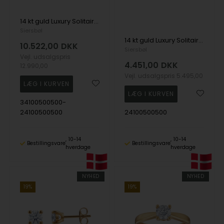
14 kt guld Luxury Solitaire smykkesæt med i alt 1,40 ct Labgrown diamant Top Wesselston VS2
Siersbøl
14 kt guld Luxury Solitaire vedhæng med i alt 0,70 ct Labgrown diamant Top Wesselston VS2
10.522,00
DKK
Siersbøl
Vejl. udsalgspris
4.451,00
DKK
12.990,00
Vejl. udsalgspris
5.495,00
34100500500-
24100500500
24100500500
10-14
10-14
Bestillingsvare
Bestillingsvare
hverdage
hverdage
NYHED
NYHED
19%
19%