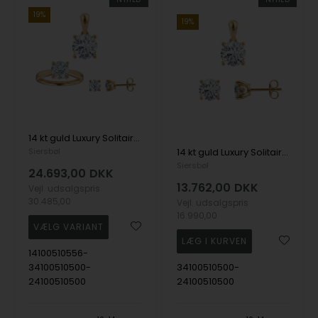
19%
19%
14 kt guld Luxury Solitaire smykkesæt med i alt 3,00 ct Labgrown diamant Top Wesselston VS2
Siersbøl
14 kt guld Luxury Solitaire smykkesæt med i alt 2,00 ct Labgrown diamant Top Wesselston VS2
Siersbøl
24.693,00
DKK
13.762,00
DKK
Vejl. udsalgspris
30.485,00
Vejl. udsalgspris
16.990,00
14100510556-
34100510500-
34100510500-
24100510500
24100510500