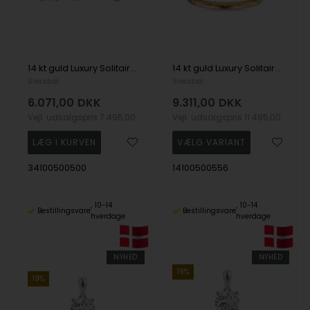
14 kt guld Luxury Solitaire ørestikkere med i alt 0,70 ct Labgrown diamant Top Wesselston VS2
14 kt guld Luxury Solitaire ring med i alt 0,70 ct Labgrown diamant Top Wesselston VS2
Siersbøl
Siersbøl
6.071,00
DKK
9.311,00
DKK
Vejl. udsalgspris
7.495,00
Vejl. udsalgspris
11.495,00
34100500500
14100500556
10-14
10-14
Bestillingsvare
Bestillingsvare
hverdage
hverdage
NYHED
NYHED
19%
19%