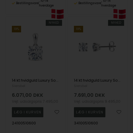
10-14
10-14
Bestillingsvare
Bestillingsvare
hverdage
hverdage
NYHED
NYHED
19%
19%
14 kt hvidguld Luxury Solitaire vedhæng med i alt 1,00 ct Labgrown diamant Top Wesselston VS2
14 kt hvidguld Luxury Solitaire ørestikkere med i alt 1,00 ct Labgrown diamant Top Wesselston VS2
Siersbøl
Siersbøl
6.071,00
DKK
7.691,00
DKK
Vejl. udsalgspris
7.495,00
Vejl. udsalgspris
9.495,00
24100510600
34100510600