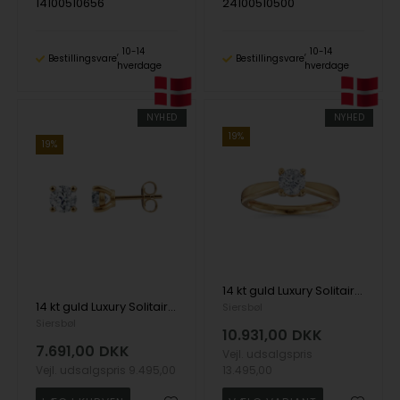
14100510656
24100510500
10-14
10-14
Bestillingsvare
Bestillingsvare
hverdage
hverdage
NYHED
NYHED
19%
19%
14 kt guld Luxury Solitaire ring med i alt 1,00 ct Labgrown diamant Top Wesselston VS2
14 kt guld Luxury Solitaire ørestikkere med i alt 1,00 ct Labgrown diamant Top Wesselston VS2
Siersbøl
Siersbøl
10.931,00
DKK
7.691,00
DKK
Vejl. udsalgspris
Vejl. udsalgspris
9.495,00
13.495,00