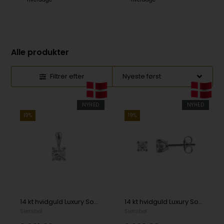
Alle produkter
Filtrer efter
NYHED
NYHED
19%
19%
14 kt hvidguld Luxury Solitaire vedhæng med i alt 0,25 ct Labgrown diamant Top Wesselston VS2
14 kt hvidguld Luxury Solitaire ørestikkere med i alt 0,25 ct Labgrown diamant Top Wesselston VS2
Siersbøl
Siersbøl