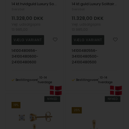
14 kt hvidguld Luxury Solitaire smykkesæt med i alt 0,75 ct Labgrown diamant Top Wesselston VS2
14 kt guld Luxury Solitaire smykkesæt med i alt 0,75 ct Labgrown diamant Top Wesselston VS2
Siersbøl
Siersbøl
11.328,00
DKK
11.328,00
DKK
Vejl. udsalgspris
Vejl. udsalgspris
13.985,00
13.985,00
14100480656-
14100480556-
34100480600-
34100480500-
24100480600
24100480500
10-14
10-14
Bestillingsvare
Bestillingsvare
hverdage
hverdage
NYHED
NYHED
19%
25%