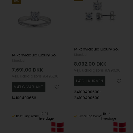
19%
14 kt hvidguld Luxury Solitaire smykkesæt med i alt 1,00 ct Labgrown diamant Top Wesselston VS2
14 kt hvidguld Luxury Solitaire ring med i alt 0,50 ct Labgrown diamant Top Wesselston VS2
Siersbøl
Siersbøl
8.092,00
DKK
7.691,00
DKK
Vejl. udsalgspris
9.990,00
Vejl. udsalgspris
9.495,00
34100490600-
14100490656
24100490600
10-14
10-14
Bestillingsvare
Bestillingsvare
hverdage
hverdage