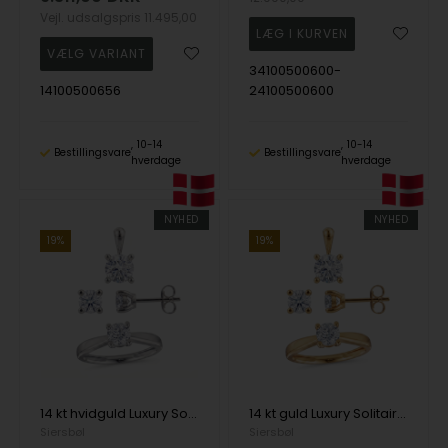
Vejl. udsalgspris
11.495,00
34100500600-
14100500656
24100500600
10-14
10-14
Bestillingsvare
Bestillingsvare
hverdage
hverdage
NYHED
NYHED
19%
19%
14 kt hvidguld Luxury Solitaire smykkesæt med i alt 2,10 ct Labgrown diamant Top Wesselston VS2
14 kt guld Luxury Solitaire smykkesæt med i alt 2,10 ct Labgrown diamant Top Wesselston VS2
Siersbøl
Siersbøl