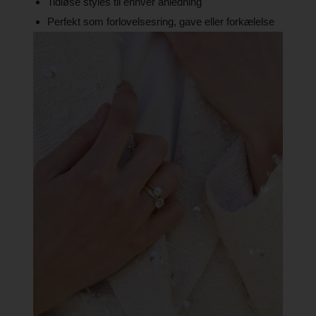
Tidløse styles til enhver anledning
Perfekt som forlovelsesring, gave eller forkælelse