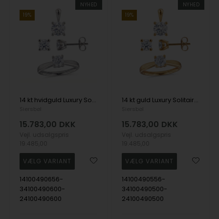
NYHED
NYHED
19%
19%
14 kt hvidguld Luxury Solitaire smykkesæt med i alt 1,50 ct Labgrown diamant Top Wesselston VS2
14 kt guld Luxury Solitaire smykkesæt med i alt 1,50 ct Labgrown diamant Top Wesselston VS2
Siersbøl
Siersbøl
15.783,00
DKK
15.783,00
DKK
Vejl. udsalgspris
Vejl. udsalgspris
19.485,00
19.485,00
14100490656-
14100490556-
34100490600-
34100490500-
24100490600
24100490500