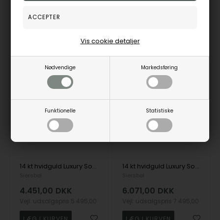
34100490500
14100490556
10-14
10-14
Bestillingsvare
Bestillingsvare
Vis cookie detaljer
hverdage
hverdage
Nødvendige
Markedsføring
NYHED
NYHED
19%
19%
Funktionelle
Statistiske
14 kt hvidguld Luxury Solitaire vedhæng med i alt 0,70 ct Labgrown diamant Top Wesselston VS2
14 kt hvidguld Luxury Solitaire ørestikkere med i alt 0,70 ct Labgrown diamant Top Wesselston VS2
Siersbøl
Siersbøl
4.451,00
DKK
6.071,00
DKK
Vejl. udsalgspris
5.495,00
Vejl. udsalgspris
7.495,00