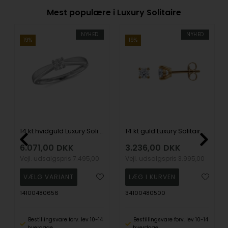
Mest populære i Luxury Solitaire
NYHED
NYHED
19%
19%
14 kt hvidguld Luxury Solitaire ring med i alt 0,25 ct Labgrown diamant Top Wesselston VS2
14 kt guld Luxury Solitaire ørestikkere med i alt 0,25 ct Labgrown diamant Top Wesselston VS2
6.071,00
DKK
3.236,00
DKK
Vejl. udsalgspris
7.495,00
Vejl. udsalgspris
3.995,00
14100480656
34100480500
Bestillingsvare forv. lev 10-14
Bestillingsvare forv. lev 10-14
hverdage
hverdage