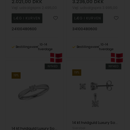
2.021,00
DKK
3.236,00
DKK
Vejl. udsalgspris
2.495,00
Vejl. udsalgspris
3.995,00
24100480600
34100480600
10-14
10-14
Bestillingsvare
Bestillingsvare
hverdage
hverdage
NYHED
NYHED
19%
19%
14 kt hvidguld Luxury Solitaire smykkesæt med i alt 0,50 ct Labgrown diamant Top Wesselston VS2
14 kt hvidguld Luxury Solitaire ring med i alt 0,25 ct Labgrown diamant Top Wesselston VS2
Siersbøl