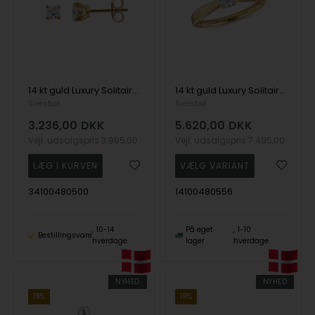
14 kt guld Luxury Solitaire ørestikkere med i alt 0,25 ct Labgrown diamant Top Wesselston VS2
14 kt guld Luxury Solitaire ring med i alt 0,25 ct Labgrown diamant Top Wesselston VS2
Siersbøl
Siersbøl
3.236,00
DKK
5.620,00
DKK
Vejl. udsalgspris
3.995,00
Vejl. udsalgspris
7.495,00
34100480500
14100480556
10-14
På eget
1-10
Bestillingsvare
hverdage
lager
hverdage
NYHED
NYHED
19%
19%