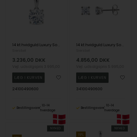
14 kt hvidguld Luxury Solitaire vedhæng med i alt 0,50 ct Labgrown diamant Top Wesselston VS2
14 kt hvidguld Luxury Solitaire ørestikkere med i alt 0,50 ct Labgrown diamant Top Wesselston VS2
Siersbøl
Siersbøl
3.236,00
DKK
4.856,00
DKK
Vejl. udsalgspris
3.995,00
Vejl. udsalgspris
5.995,00
24100490600
34100490600
10-14
10-14
Bestillingsvare
Bestillingsvare
hverdage
hverdage
NYHED
NYHED
19%