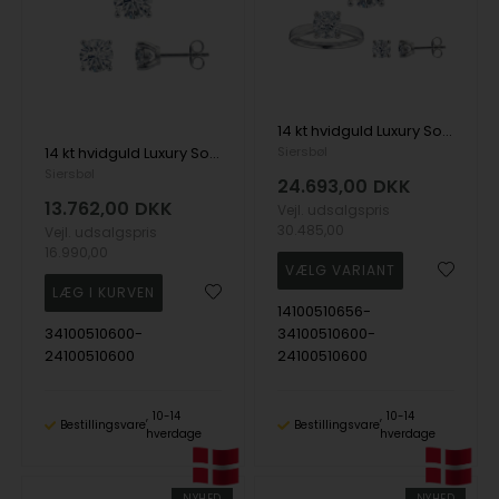
14 kt hvidguld Luxury Solitaire smykkesæt med i alt 3,00 ct Labgrown diamant Top Wesselston VS2
14 kt hvidguld Luxury Solitaire smykkesæt med i alt 2,00 ct Labgrown diamant Top Wesselston VS2
Siersbøl
Siersbøl
24.693,00
DKK
13.762,00
DKK
Vejl. udsalgspris
30.485,00
Vejl. udsalgspris
16.990,00
14100510656-
34100510600-
34100510600-
24100510600
24100510600
10-14
10-14
Bestillingsvare
Bestillingsvare
hverdage
hverdage
NYHED
NYHED