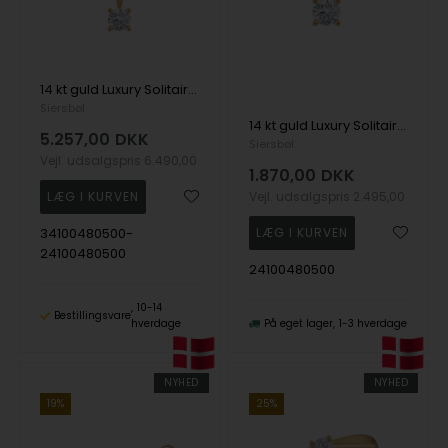
14 kt guld Luxury Solitaire smykkesæt med i alt 0,50 ct Labgrown diamant Top Wesselston VS2
Siersbøl
14 kt guld Luxury Solitaire vedhæng med i alt 0,25 ct Labgrown diamant Top Wesselston VS2
5.257,00
DKK
Siersbøl
Vejl. udsalgspris
6.490,00
1.870,00
DKK
Vejl. udsalgspris
2.495,00
34100480500-
24100480500
24100480500
10-14
Bestillingsvare
hverdage
På eget lager
1-3 hverdage
NYHED
NYHED
19%
25%