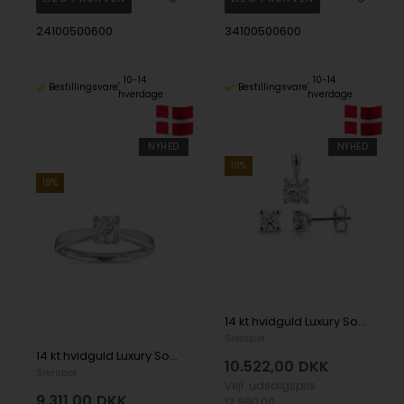
24100500600
34100500600
10-14
10-14
Bestillingsvare
Bestillingsvare
hverdage
hverdage
NYHED
NYHED
19%
19%
14 kt hvidguld Luxury Solitaire smykkesæt med i alt 1,40 ct Labgrown diamant Top Wesselston VS2
Siersbøl
14 kt hvidguld Luxury Solitaire ring med i alt 0,70 ct Labgrown diamant Top Wesselston VS2
10.522,00
DKK
Siersbøl
Vejl. udsalgspris
9.311,00
DKK
12.990,00