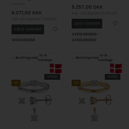
Siersbøl
5.257,00
DKK
6.071,00
DKK
Vejl. udsalgspris
6.490,00
Vejl. udsalgspris
7.495,00
34100480600-
14100480656
24100480600
10-14
10-14
Bestillingsvare
Bestillingsvare
hverdage
hverdage
NYHED
NYHED
19%
19%