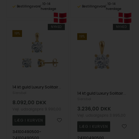
10-14
10-14
Bestillingsvare
Bestillingsvare
hverdage
hverdage
NYHED
NYHED
19%
19%
14 kt guld Luxury Solitaire smykkesæt med i alt 1,00 ct Labgrown diamant Top Wesselston VS2
Siersbøl
14 kt guld Luxury Solitaire vedhæng med i alt 0,50 ct Labgrown diamant Top Wesselston VS2
Siersbøl
8.092,00
DKK
3.236,00
DKK
Vejl. udsalgspris
9.990,00
Vejl. udsalgspris
3.995,00
34100490500-
24100490500
24100490500