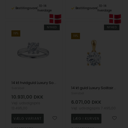
10-14
10-14
Bestillingsvare
Bestillingsvare
hverdage
hverdage
NYHED
NYHED
19%
19%
14 kt hvidguld Luxury Solitaire ring med i alt 1,00 ct Labgrown diamant Top Wesselston VS2
14 kt guld Luxury Solitaire vedhæng med i alt 1,00 ct Labgrown diamant Top Wesselston VS2
Siersbøl
Siersbøl
10.931,00
DKK
6.071,00
DKK
Vejl. udsalgspris
13.495,00
Vejl. udsalgspris
7.495,00