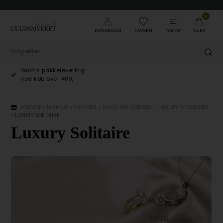
0
KUNDEKLUB
FAVORIT
MENU
KURV
Gratis pakkelevering
ved køb over 499,-
FORSIDE
»
MÆRKER
»
SIERSBØL
»
RINGE FRA SIERSBØL
»
LUXURY BY SIERSBØL
»
LUXURY SOLITAIRE
Luxury Solitaire