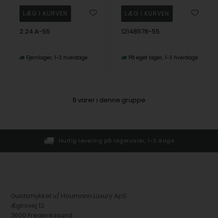
2.24.A-55
12148578-55
Fjernlager
1-3 hverdage
På eget lager
1-3 hverdage
8
varer i denne gruppe
Hurtig levering på lagervarer, 1-3 dage
Guldsmykket v/ Houmann Luxury ApS
Ægirsvej 12
3600 Frederikssund