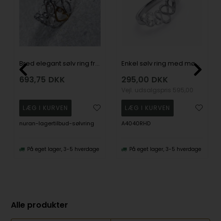
Bred elegant sølv ring fra NURAN (STR. 55)
Enkel sølv ring med mønster fra NURAN (STR. 55)
693,75
DKK
295,00
DKK
Vejl. udsalgspris
595,00
nuran-lagertilbud-sølvring
A4040RHD
På eget lager, 3-5 hverdage
På eget lager, 3-5 hverdage
Alle produkter