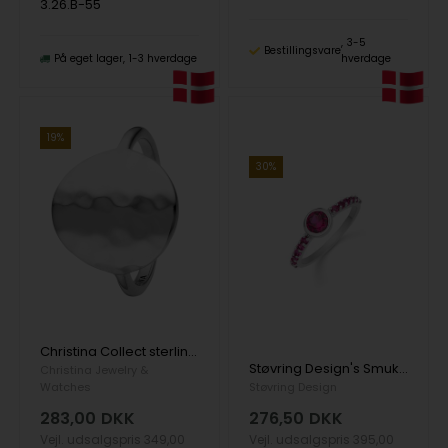
3.26.B-55
3-5
Bestillingsvare
På eget lager
1-3 hverdage
hverdage
19%
30%
Christina Collect sterling sølv Panzer Smuk ring med lukket cirkel med banket overflade, ring str 55
Støvring Design's Smuk ring med 4 mm rød zirkonia, kun str 55
Christina Jewelry &
Watches
Støvring Design
283,00
DKK
276,50
DKK
Vejl. udsalgspris
349,00
Vejl. udsalgspris
395,00