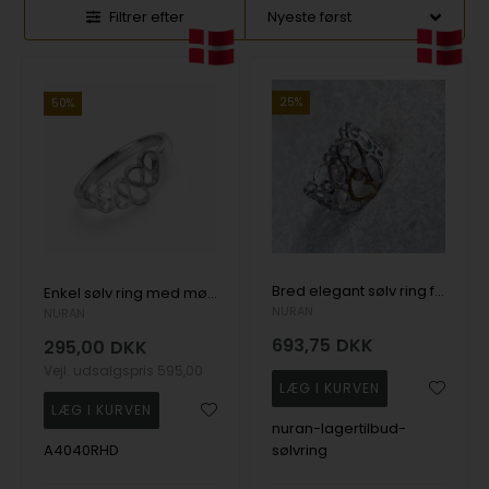
Filtrer efter
25%
50%
Bred elegant sølv ring fra NURAN (STR. 55)
Enkel sølv ring med mønster fra NURAN (STR. 55)
NURAN
NURAN
693,75
DKK
295,00
DKK
Vejl. udsalgspris
595,00
nuran-lagertilbud-
A4040RHD
sølvring