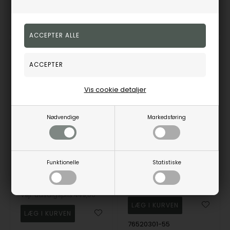
3-5
Bestillingsvare
Fjernlager
1-3 hverdage
hverdage
25%
19%
Vis cookie detaljer
Nødvendige
Markedsføring
Christina Jewelry forgyldt sterling sølv Blue Chalcedony Ring med ægte blå chalcedon forgyldt sterling sølv str 55
Rabinovich forgyldt sterling sølv fingerring, Soft Line med ferskvandsperle, ringmål 55
Christina Jewelry &
Funktionelle
Statistiske
Watches
Rabinovich
335,00
DKK
1.049,00
DKK
Vejl. udsalgspris
449,00
76520301-55