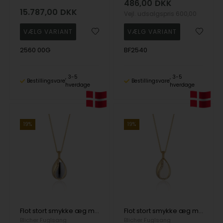
486,00
DKK
15.787,00
DKK
Vejl. udsalgspris
600,00
2560 00G
BF2540
3-5
3-5
Bestillingsvare
Bestillingsvare
hverdage
hverdage
19%
19%
Flot stort smykke æg med Hæmatit i forgyldt sølv fra Blicher Fuglsang
Flot stort smykke æg med Snekvarts i forgyldt sølv fra Blicher Fuglsang
Blicher Fuglsang
Blicher Fuglsang