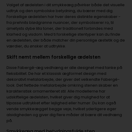
Valget af ædelsten i dit smykkeæg påvirker både det visuelle
udtryk og den symbolske betydning, du bærer med dig.
Forskellige ædelsten har hver deres distinkte egenskaber -
fra prehnits blødgrønne nuancer, der symboliserer ro, til
ametysts dybe lilla toner, der traditionelt forbindes med
klarhed og visdom. Med ti forskellige stentyper kan du finde
en ædelsten, der både matcher din personlige æstetik og de
værdier, du ønsker at udtrykke.
Skift nemt mellem forskellige ædelsten
Disse Fabergé-æg vedhæng er alle designet med tanke på
fleksibilitet. De har et klassisk ægformet design med
dekorativt metalarbejde, der giver det velkendte Fabergé-
look. Det flettede metalarbejde omkring stenen skaber en
karakteristisk ornamenteret stil. Alle modellerne har
udskiftelige ædelsten, hvilket giver dig mulighed for at
tilpasse udtrykket efter lejlighed eller humør. Du kan også
vende smykkeægget begge veje, hvilket yderligere øger
alsidigheden og giver dig flere måder at bære dit vedhæng
på.
Smykkeæg med betydningsfulde sten