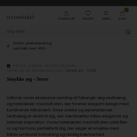
0
KUNDEKLUB
FAVORIT
MENU
KURV
Gratis pakkelevering
ved køb over 499,-
FORSIDE
»
MÆRKER
»
BLICHER FUGLSANG
»
SMYKKE ÆG FRA BLICHER FUGLSANG
»
SMYKKE ÆG - STORE
Smykke æg - Store
Udforsk vores eksklusive samling af Fabergé-æg vedhæng
og halskæder med blå sten, der forener elegant design med
kunstnerisk håndværk. Disse unikke og iøjnefaldende
vedhæng er skabt til dig, der værdsætter tidløs elegance og
historisk inspiration. Vores halskæder med blå sten udstråler
ro og harmoni, perfekte til dig, der søger et smykke med
både symbolsk betydning og alsidig bærbarhed.