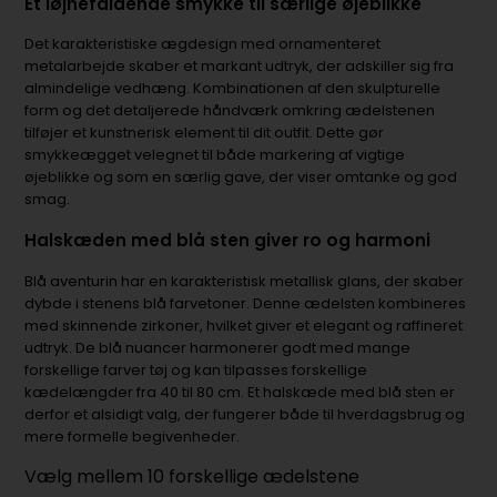
Et iøjnefaldende smykke til særlige øjeblikke
Det karakteristiske ægdesign med ornamenteret
metalarbejde skaber et markant udtryk, der adskiller sig fra
almindelige vedhæng. Kombinationen af den skulpturelle
form og det detaljerede håndværk omkring ædelstenen
tilføjer et kunstnerisk element til dit outfit. Dette gør
smykkeægget velegnet til både markering af vigtige
øjeblikke og som en særlig gave, der viser omtanke og god
smag.
Halskæden med blå sten giver ro og harmoni
Blå aventurin har en karakteristisk metallisk glans, der skaber
dybde i stenens blå farvetoner. Denne ædelsten kombineres
med skinnende zirkoner, hvilket giver et elegant og raffineret
udtryk. De blå nuancer harmonerer godt med mange
forskellige farver tøj og kan tilpasses forskellige
kædelængder fra 40 til 80 cm. Et halskæde med blå sten er
derfor et alsidigt valg, der fungerer både til hverdagsbrug og
mere formelle begivenheder.
Vælg mellem 10 forskellige ædelstene