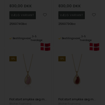
830,00
DKK
830,00
DKK
256074Gbc
256073Gbc
3-5
3-5
Bestillingsvare
Bestillingsvare
hverdage
hverdage
19%
19%
Flot stort smykke æg med Jordbærkvarts i forgyldt sølv fra Blicher Fuglsang
Flot stort smykke æg med Rød Agat i forgyldt sølv fra Blicher Fuglsang
Blicher Fuglsang
Blicher Fuglsang