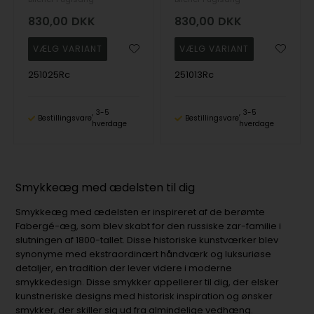
830,00
DKK
830,00
DKK
251025Rc
251013Rc
3-5
3-5
Bestillingsvare
Bestillingsvare
hverdage
hverdage
Smykkeæg med ædelsten til dig
Smykkeæg med ædelsten er inspireret af de berømte
Fabergé-æg, som blev skabt for den russiske zar-familie i
slutningen af 1800-tallet. Disse historiske kunstværker blev
synonyme med ekstraordinært håndværk og luksuriøse
detaljer, en tradition der lever videre i moderne
smykkedesign. Disse smykker appellerer til dig, der elsker
kunstneriske designs med historisk inspiration og ønsker
smykker, der skiller sig ud fra almindelige vedhæng.