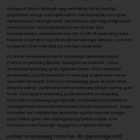
Mange af disse Fabergé-æg vedhæng har et særligt
ægformet design med dekorativt metalarbejde, som giver
det klassiske Fabergé-look. Det flettede eller filigranlignende
metalarbejde omkring ædelstenen skaber den
karakteristiske, ornamenterede stil. Du får et vedhæng med
historisk inspiration og håndværksmæssige detaljer, som kan
bruges til både hverdag og særlige lejligheder.
Du finder smykkeæg med ti forskellige ædelstenstyper.
Prehnit smykkeæg tilbyder blødgrønne nuancer, mens
ametyst smykkeæg giver dybe lilla toner. Grøn aventurin
smykkeæg og blå aventurin smykkeæg skaber hver deres
specielle farvespil. Sort onyx smykkeæg giver et dramatisk,
elegant udtryk, og lemonkvarts smykkeæg tilføjer varme, gule
toner. Rød agat smykkeæg, jordbærkvarts smykkeæg,
snekvarts smykkeæg og hæmatit smykkeæg kompletterer
udvalget med deres karakteristiske farver og teksturer. Nogle
modeller har udskiftelige ædelsten og kan vendes begge
veje, hvilket giver den alsidighed og funktionalitet, man
forbinder med Fabergé-æggenes originale design.
Hvilket smykkeæg matcher din personlige stil?