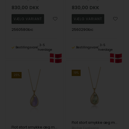
830,00
DKK
830,00
DKK
256058Gbc
256029Gbc
3-5
3-5
Bestillingsvare
Bestillingsvare
hverdage
hverdage
19%
25%
Flot stort smykke æg med Prehnit i forgyldt sølv fra Blicher Fuglsang
Flot stort smykke æg med Ametyst i forgyldt sølv fra Blicher Fuglsang
Blicher Fuglsang