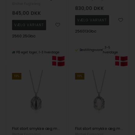
Blicher Fuglsang
830,00
DKK
845,00
DKK
256013Gbc
2560 25Gbc
3-5
Bestillingsvare
På eget lager
1-3 hverdage
hverdage
19%
19%
Flot stort smykke æg med Hæmatit i sølv fra Blicher Fuglsang
Flot stort smykke æg med Snekvarts i sølv fra Blicher Fuglsang
Blicher Fuglsang
Blicher Fuglsang