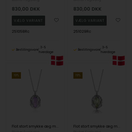
830,00
DKK
830,00
DKK
251058Rc
251029Rc
3-5
3-5
Bestillingsvare
Bestillingsvare
hverdage
hverdage
19%
19%
Flot stort smykke æg med Ametyst i sølv fra Blicher Fuglsang
Flot stort smykke æg med Prehnit i sølv fra Blicher Fuglsang
Blicher Fuglsang
Blicher Fuglsang