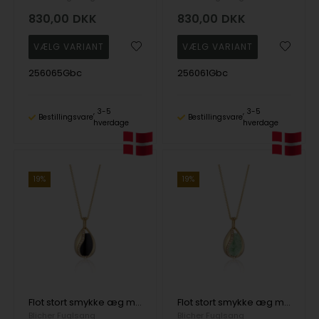
830,00
DKK
830,00
DKK
256065Gbc
256061Gbc
3-5
3-5
Bestillingsvare
Bestillingsvare
hverdage
hverdage
19%
19%
Flot stort smykke æg med Sort Onyx i forgyldt sølv fra Blicher Fuglsang
Flot stort smykke æg med Grøn Aventurin i forgyldt sølv fra Blicher Fuglsang
Blicher Fuglsang
Blicher Fuglsang