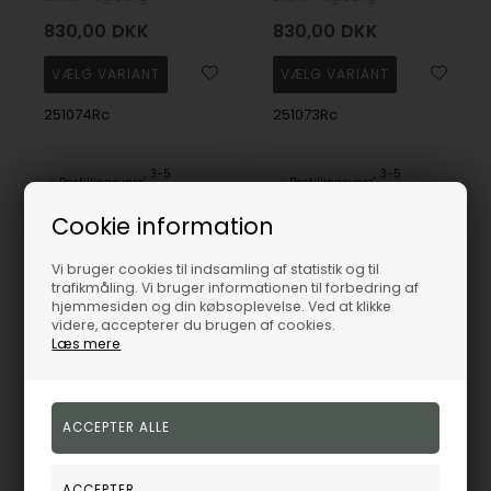
830,00
DKK
830,00
DKK
251074Rc
251073Rc
3-5
3-5
Bestillingsvare
Bestillingsvare
hverdage
hverdage
Cookie information
Vi bruger cookies til indsamling af statistik og til
19%
19%
trafikmåling. Vi bruger informationen til forbedring af
hjemmesiden og din købsoplevelse. Ved at klikke
videre, accepterer du brugen af cookies.
Læs mere
Flot stort smykke æg med Jordbærkvarts i sølv fra Blicher Fuglsang
Flot stort smykke æg med Rød Agat i sølv fra Blicher Fuglsang
Blicher Fuglsang
Blicher Fuglsang