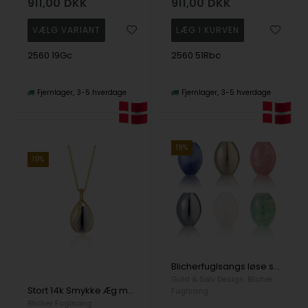
911,00
DKK
911,00
DKK
2560 19Gc
2560 51Rbc
Fjernlager
3-5 hverdage
Fjernlager
3-5 hverdage
19%
19%
Blicherfuglsangs løse store æg til vedhæng
Guld & Sølv Design
Blicher
Stort 14k Smykke Æg med 1,25 ct. brillianter - Blicher Fuglsang
Fuglsang
Blicher Fuglsang