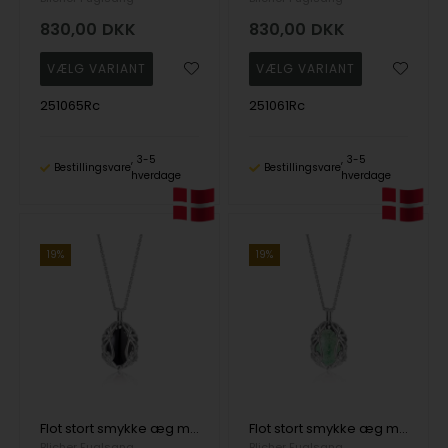
830,00
DKK
830,00
DKK
251065Rc
251061Rc
3-5
3-5
Bestillingsvare
Bestillingsvare
hverdage
hverdage
19%
19%
Flot stort smykke æg med Sort Onyx i sølv fra Blicher Fuglsang
Flot stort smykke æg med Grøn Aventurin i sølv fra Blicher Fuglsang
Blicher Fuglsang
Blicher Fuglsang