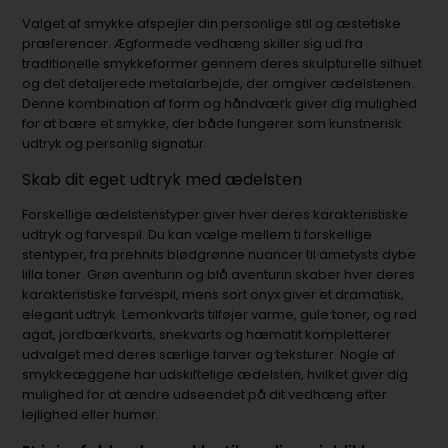
Valget af smykke afspejler din personlige stil og æstetiske
præferencer. Ægformede vedhæng skiller sig ud fra
traditionelle smykkeformer gennem deres skulpturelle silhuet
og det detaljerede metalarbejde, der omgiver ædelstenen.
Denne kombination af form og håndværk giver dig mulighed
for at bære et smykke, der både fungerer som kunstnerisk
udtryk og personlig signatur.
Skab dit eget udtryk med ædelsten
Forskellige ædelstenstyper giver hver deres karakteristiske
udtryk og farvespil. Du kan vælge mellem ti forskellige
stentyper, fra prehnits blødgrønne nuancer til ametysts dybe
lilla toner. Grøn aventurin og blå aventurin skaber hver deres
karakteristiske farvespil, mens sort onyx giver et dramatisk,
elegant udtryk. Lemonkvarts tilføjer varme, gule toner, og rød
agat, jordbærkvarts, snekvarts og hæmatit kompletterer
udvalget med deres særlige farver og teksturer. Nogle af
smykkeæggene har udskiftelige ædelsten, hvilket giver dig
mulighed for at ændre udseendet på dit vedhæng efter
lejlighed eller humør.