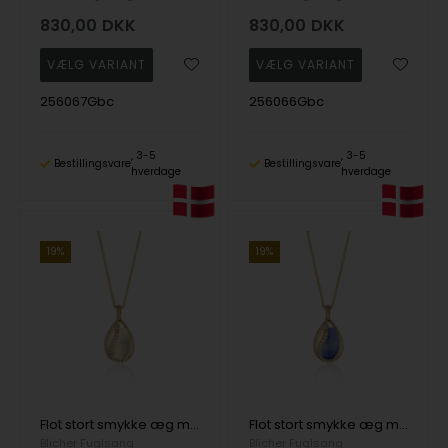
830,00
DKK
830,00
DKK
256067Gbc
256066Gbc
3-5
3-5
Bestillingsvare
Bestillingsvare
hverdage
hverdage
19%
19%
Flot stort smykke æg med Lemonkvarts i forgyldt sølv fra Blicher Fuglsang
Flot stort smykke æg med Blå Aventurin i forgyldt sølv fra Blicher Fuglsang
Blicher Fuglsang
Blicher Fuglsang