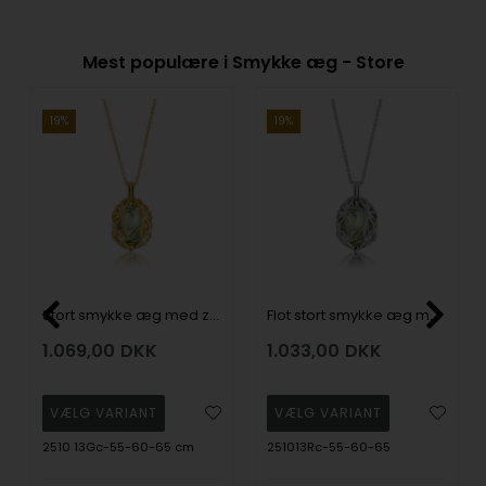
Mest populære i Smykke æg - Store
19%
19%
Stort smykke æg med zirkoner, Prehnit - fra Blicher Fuglsang, med 55-60-65 cm justerbar kæde
Flot stort smykke æg med Prehnit i sølv fra Blicher Fuglsang med 55-60-65 cm justerbar kæde
1.069,00
DKK
1.033,00
DKK
2510 13Gc-55-60-65 cm
251013Rc-55-60-65