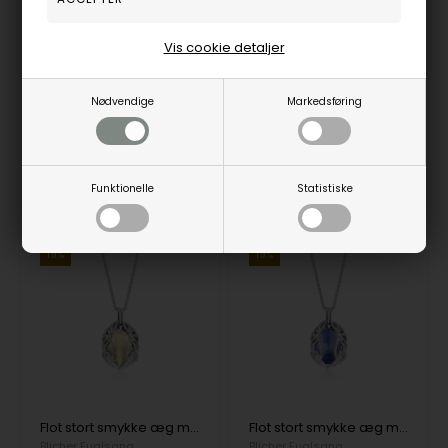
830,00
DKK
830,00
DKK
Vis cookie detaljer
Nødvendige
Markedsføring
251067Rc
251066Rc
3-5
3-5
Bestillingsvare
Bestillingsvare
hverdage
hverdage
Funktionelle
Statistiske
19%
19%
Flot stort smykke æg med Lemonkvarts i sølv fra Blicher Fuglsang
Flot stort smykke æg med Blå Aventurin i sølv fra Blicher Fuglsang
Blicher Fuglsang
Blicher Fuglsang