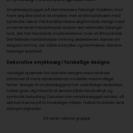
Smykkeæg bygger på den klassiske Fabergé-tradition, hvor
hvert æg ikke blot er et smykke, men et lille kunstværk med
symbolsk værdi. Det karakteristiske ægformede design med
ornamenteret metalarbejde skaber det velkendte Fabergé-
look, der har fascineret smykkeelskere i over et århundrede.
Det flettede metalarbejde omkring ædelstenen danner en
elegant ramme, der både beskytter og fremhæver stenens
naturlige skønhed.
Dekorative smykkeæg i forskellige designs
Udvalget spænder fra diskrete designs med neutrale
stentoner til mere iøjnefaldende modeller med kraftige
farver. Mange af smykkeæggene har udskiftelige ædelsten,
hvilket giver dig frihed til at ændre både farveudtryk og
symbolsk betydning. Desuden kan smykkeægget vendes, så
det kan bæres på to forskellige måder, hvilket fordobler dine
stylingmuligheder.
24
varer i denne gruppe