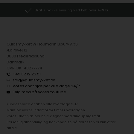
Gratis pakkelevering ved køb over 499 kr.
Guldsmykket v/ Houmann Luxury ApS
Ægirsvej 12
3600 Frederikssund
Danmark
CVR: DK-43277774
+45 32 12 25 51
salg@guldsmykket.dk
Vores chat hjælper alle dage 24/7
Følg med på vores Youtube
Kundeservice er åben alle hverdage 9-17.
Mails besvares indenfor 24 timer i hverdagen.
Vores Chat hjælper hele døgnet med dine spørgsmål.
Personlig afhentning og henvendelse på adressen er kun efter
aftale.