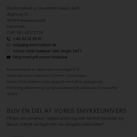
Guldsmykket v/ Houmann Luxury ApS
Ægirsvej 12
3600 Frederikssund
Danmark
CVR: DK-43277774
+45 32 12 25 51
salg@guldsmykket.dk
Vores chat hjælper alle dage 24/7
Følg med på vores Youtube
Kundeservice er åben alle hverdage 9-17.
Mails besvares indenfor 24 timer i hverdagen.
Vores Chat hjælper hele døgnet med dine spørgsmål.
Personlig afhentning og henvendelse på adressen er kun efter
aftale.
BLIV EN DEL AF VORES SMYKKEUNIVERS
Få tips om smykker, optjen point og vær først til nyheder og
tilbud. Udfyld venligst min. de obligatoriske felter*