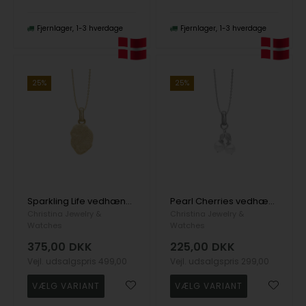
Fjernlager
1-3 hverdage
Fjernlager
1-3 hverdage
25%
25%
Sparkling Life vedhæng og halskæde i Forgyldt sterling sølv fra Christina Jewelry
Pearl Cherries vedhæng og halskæde i Sterling sølv fra Christina Jewelry
Christina Jewelry &
Christina Jewelry &
Watches
Watches
375,00
DKK
225,00
DKK
Vejl. udsalgspris
499,00
Vejl. udsalgspris
299,00