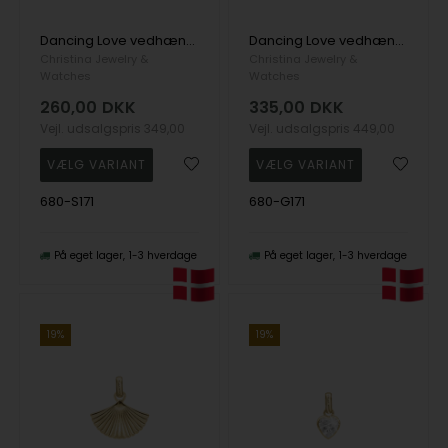
Dancing Love vedhæng og halskæde i Sterling sølv fra Christina Jewelry
Dancing Love vedhæng og halskæde i Forgyldt sterling sølv fra Christina Jewelry
Christina Jewelry &
Christina Jewelry &
Watches
Watches
260,00
DKK
335,00
DKK
Vejl. udsalgspris
349,00
Vejl. udsalgspris
449,00
680-S171
680-G171
På eget lager
1-3 hverdage
På eget lager
1-3 hverdage
19%
19%