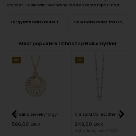
gratis et lille signatur vedhæng med en ægte topaz med.
Forgyldte halskæder fra Christina
Sølv halskæder fra Christina
Mest populære i Christina Halssmykker
19%
19%
Christina Jewelry forgyldt sterling sølv vedhæng, SUNSET med forgyldt overflade, med en 40+15 cm kæde
Christina Collect Sterling sølv halskæde, kuglekæde med blank overflade, 40 15 cm
566,00
DKK
243,00
DKK
Vejl. udsalgspris
300,00