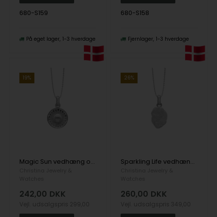
680-S159
680-S158
På eget lager
1-3 hverdage
Fjernlager
1-3 hverdage
19%
26%
Magic Sun vedhæng og halskæde i Sterling sølv fra Christina Jewelry
Sparkling Life vedhæng og halskæde i Sterling sølv fra Christina Jewelry
Christina Jewelry &
Christina Jewelry &
Watches
Watches
242,00
DKK
260,00
DKK
Vejl. udsalgspris
299,00
Vejl. udsalgspris
349,00