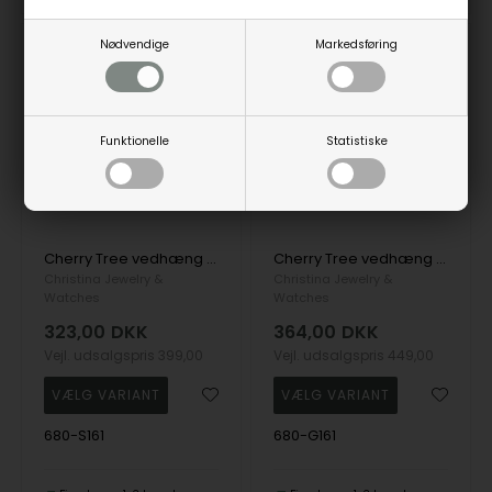
Nødvendige
Markedsføring
19%
19%
Funktionelle
Statistiske
Cherry Tree vedhæng og halskæde i Sterling sølv fra Christina Jewelry
Cherry Tree vedhæng og halskæde i Forgyldt sterling sølv fra Christina Jewelry
Christina Jewelry &
Christina Jewelry &
Watches
Watches
323,00
DKK
364,00
DKK
Vejl. udsalgspris
399,00
Vejl. udsalgspris
449,00
680-S161
680-G161