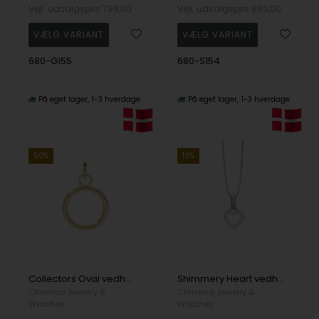
Vejl. udsalgspris
799,00
Vejl. udsalgspris
699,00
680-G155
680-S154
På eget lager
1-3 hverdage
På eget lager
1-3 hverdage
50%
19%
Collectors Oval vedhæng i forgyldt sølv fra Christina Jewelry
Shimmery Heart vedhæng i sterling sølv fra Christina Jewelry
Christina Jewelry &
Christina Jewelry &
Watches
Watches