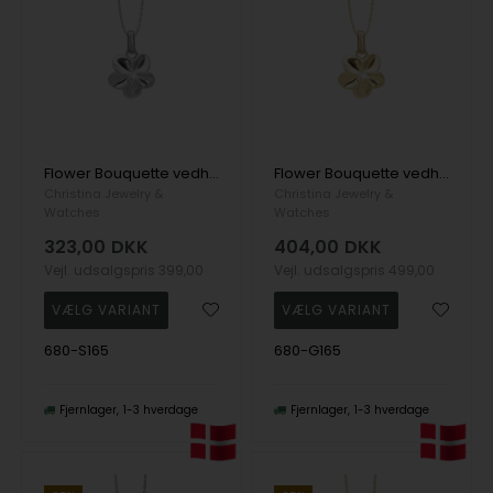
Flower Bouquette vedhæng og halskæde i Sterling sølv fra Christina Jewelry
Flower Bouquette vedhæng og halskæde i Forgyldt sterling sølv fra Christina Jewelry
Christina Jewelry &
Christina Jewelry &
Watches
Watches
323,00
DKK
404,00
DKK
Vejl. udsalgspris
399,00
Vejl. udsalgspris
499,00
680-S165
680-G165
Fjernlager
1-3 hverdage
Fjernlager
1-3 hverdage