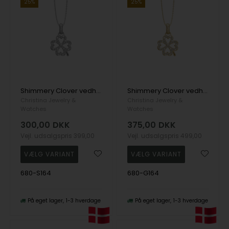
25%
25%
Shimmery Clover vedhæng og halskæde i Sterling sølv fra Christina Jewelry
Shimmery Clover vedhæng og halskæde i Forgyldt sterling sølv fra Christina Jewelry
Christina Jewelry &
Christina Jewelry &
Watches
Watches
300,00
DKK
375,00
DKK
Vejl. udsalgspris
399,00
Vejl. udsalgspris
499,00
680-S164
680-G164
På eget lager
1-3 hverdage
På eget lager
1-3 hverdage