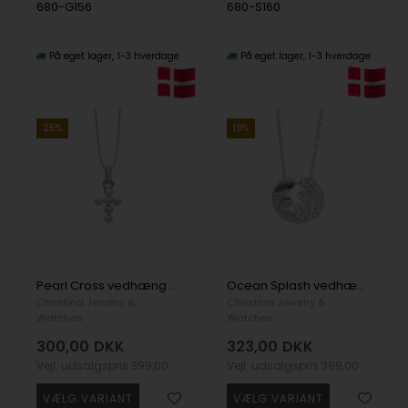
680-G156
680-S160
På eget lager
1-3 hverdage
På eget lager
1-3 hverdage
25%
19%
Pearl Cross vedhæng og halskæde i Sterling sølv fra Christina Jewelry
Ocean Splash vedhæng og halskæde i Sterling sølv fra Christina Jewelry
Christina Jewelry &
Christina Jewelry &
Watches
Watches
300,00
DKK
323,00
DKK
Vejl. udsalgspris
399,00
Vejl. udsalgspris
399,00