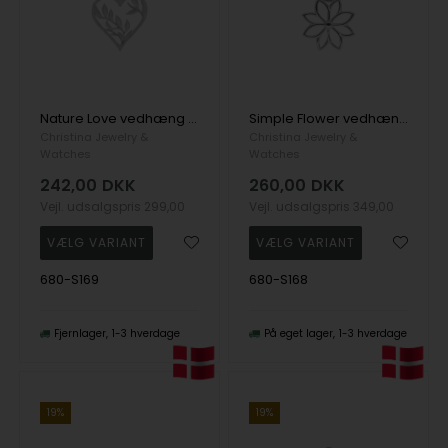
Nature Love vedhæng og halskæde i Sterling sølv fra Christina Jewelry
Simple Flower vedhæng og halskæde i Sterling sølv fra Christina Jewelry
Christina Jewelry &
Christina Jewelry &
Watches
Watches
242,00
DKK
260,00
DKK
Vejl. udsalgspris
299,00
Vejl. udsalgspris
349,00
680-S169
680-S168
Fjernlager
1-3 hverdage
På eget lager
1-3 hverdage
19%
19%