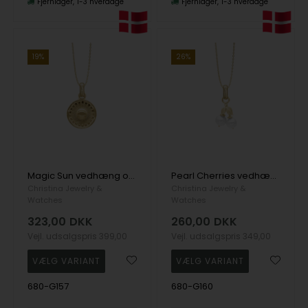
Fjernlager
1-3 hverdage
Fjernlager
1-3 hverdage
19%
26%
Magic Sun vedhæng og halskæde i Forgyldt sterling sølv fra Christina Jewelry
Pearl Cherries vedhæng og halskæde i Forgyldt sterling sølv fra Christina Jewelry
Christina Jewelry &
Christina Jewelry &
Watches
Watches
323,00
DKK
260,00
DKK
Vejl. udsalgspris
399,00
Vejl. udsalgspris
349,00
680-G157
680-G160