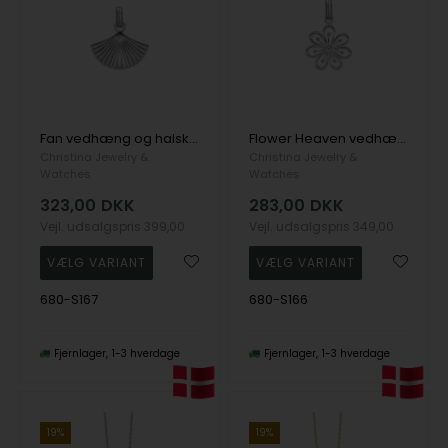
Fan vedhæng og halskæde i Sterling sølv fra Christina Jewelry
Flower Heaven vedhæng og halskæde i Sterling sølv fra Christina Jewelry
Christina Jewelry &
Christina Jewelry &
Watches
Watches
323,00
DKK
283,00
DKK
Vejl. udsalgspris
399,00
Vejl. udsalgspris
349,00
680-S167
680-S166
Fjernlager
1-3 hverdage
Fjernlager
1-3 hverdage
19%
19%