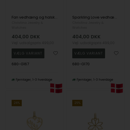
Fan vedhæng og halskæde i Forgyldt sterling sølv fra Christina Jewelry
Sparkling Love vedhæng og halskæde i Forgyldt sterling sølv fra Christina Jewelry
Christina Jewelry &
Christina Jewelry &
Watches
Watches
404,00
DKK
404,00
DKK
Vejl. udsalgspris
499,00
Vejl. udsalgspris
499,00
680-G167
680-G170
Fjernlager
1-3 hverdage
Fjernlager
1-3 hverdage
26%
25%