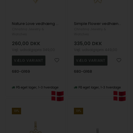
Nature Love vedhæng og halskæde i Forgyldt sterling sølv fra Christina Jewelry
Simple Flower vedhæng og halskæde i Forgyldt sterling sølv fra Christina Jewelry
Christina Jewelry &
Christina Jewelry &
Watches
Watches
260,00
DKK
335,00
DKK
Vejl. udsalgspris
349,00
Vejl. udsalgspris
449,00
680-G169
680-G168
På eget lager
1-3 hverdage
På eget lager
1-3 hverdage
19%
19%