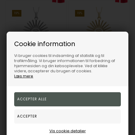
19%
19%
Cookie information
Vi bruger cookies til indsamling af statistik og til
trafikmåling. Vi bruger informationen til forbedring af
Sunshine vedhæng og halskæde i Sterling sølv fra Christina Jewelry
Sunshine vedhæng og halskæde i Forgyldt sterling sølv fra Christina Jewelry
hjemmesiden og din købsoplevelse. Ved at klikke
Christina Jewelry &
Christina Jewelry &
videre, accepterer du brugen af cookies.
Watches
Watches
Læs mere
647,00
DKK
809,00
DKK
Vejl. udsalgspris
799,00
Vejl. udsalgspris
999,00
680-S162
680-G162
Fjernlager
1-3 hverdage
Fjernlager
1-3 hverdage
Vis cookie detaljer