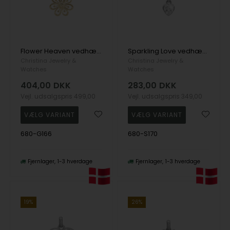
Flower Heaven vedhæng og halskæde i Forgyldt sterling sølv fra Christina Jewelry
Sparkling Love vedhæng og halskæde i Sterling sølv fra Christina Jewelry
Christina Jewelry &
Christina Jewelry &
Watches
Watches
404,00
DKK
283,00
DKK
Vejl. udsalgspris
499,00
Vejl. udsalgspris
349,00
680-G166
680-S170
Fjernlager
1-3 hverdage
Fjernlager
1-3 hverdage
19%
26%