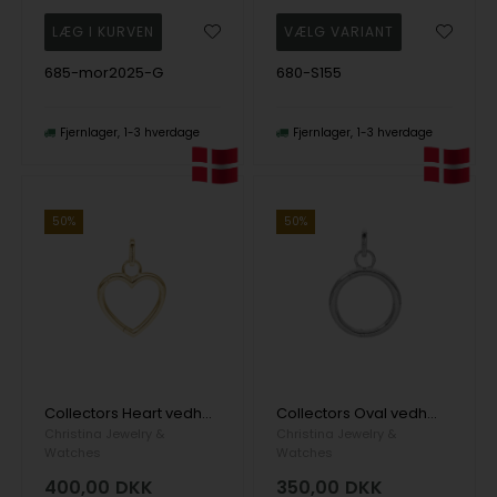
685-mor2025-G
680-S155
Fjernlager
1-3 hverdage
Fjernlager
1-3 hverdage
50%
50%
Collectors Heart vedhæng i forgyldt sølv fra Christina Jewelry
Collectors Oval vedhæng i sterling sølv fra Christina Jewelry
Christina Jewelry &
Christina Jewelry &
Watches
Watches
400,00
DKK
350,00
DKK