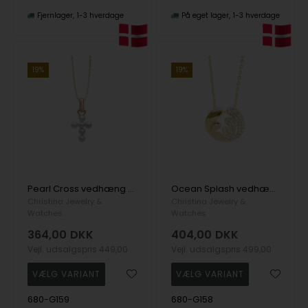
Fjernlager
1-3 hverdage
På eget lager
1-3 hverdage
19%
19%
Pearl Cross vedhæng og halskæde i Forgyldt sterling sølv fra Christina Jewelry
Ocean Splash vedhæng og halskæde i Forgyldt sterling sølv fra Christina Jewelry
Christina Jewelry &
Christina Jewelry &
Watches
Watches
364,00
DKK
404,00
DKK
Vejl. udsalgspris
449,00
Vejl. udsalgspris
499,00
680-G159
680-G158