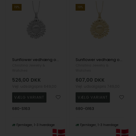
19%
19%
Sunflower vedhæng og halskæde i Sterling sølv fra Christina Jewelry
Sunflower vedhæng og halskæde i Forgyldt sterling sølv fra Christina Jewelry
Christina Jewelry &
Christina Jewelry &
Watches
Watches
526,00
DKK
607,00
DKK
Vejl. udsalgspris
649,00
Vejl. udsalgspris
749,00
680-S163
680-G163
Fjernlager
1-3 hverdage
Fjernlager
1-3 hverdage