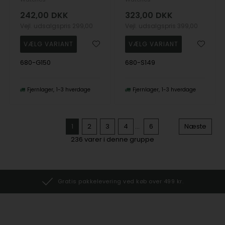
242,00
DKK
323,00
DKK
Vejl. udsalgspris
299,00
Vejl. udsalgspris
399,00
680-G150
680-S149
Fjernlager
1-3 hverdage
Fjernlager
1-3 hverdage
1
2
3
4
...
6
Næste
236
varer i denne gruppe
Gratis pakkelevering ved køb over 499 kr.