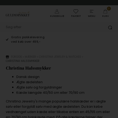
0
KUNDEKLUB
FAVORIT
MENU
KURV
Gratis pakkelevering
ved køb over 499,-
FORSIDE
»
MÆRKER
»
CHRISTINA JEWELRY & WATCHES
»
CHRISTINA HALSSMYKKER
Christina Halssmykker
Dansk design
Ægte ædelsten
Ægte sølv og forgyldninger
Kæde længde 40/50 cm eller 70/90 cm
Christina Jewelry's mange populære halskæder er i ægte
sølv eller forgyldt sølv med ægte ædelsten. Du kan købe
vedhænget uden kæde eller tilkøbe enten en 45/55 cm eller
en 70/90 cm halskæde med. På alle kæderne følger der