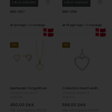
680-S157
680-S156
Fjernlager
1-3 hverdage
På eget lager
1-3 hverdage
35%
19%
Hjertesæt i forgyldt sølv med zirkonia og kæde
Collectors Heart vedhæng i sterling sølv fra Christina Jewelry
Christina Jewelry &
Christina Jewelry &
Watches
Watches
450,00
DKK
566,00
DKK
Vejl. udsalgspris
695,00
Vejl. udsalgspris
699,00