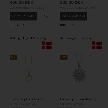
400,00
DKK
202,00
DKK
Vejl. udsalgspris
799,00
Vejl. udsalgspris
249,00
680-G154
680-S150
På eget lager
1-3 hverdage
Fjernlager
1-3 hverdage
19%
19%
Shimmery Heart vedhæng i forgyldt sølv fra Christina Jewelry
Glowing Sun vedhæng i sterling sølv fra Christina Jewelry
Christina Jewelry &
Christina Jewelry &
Watches
Watches