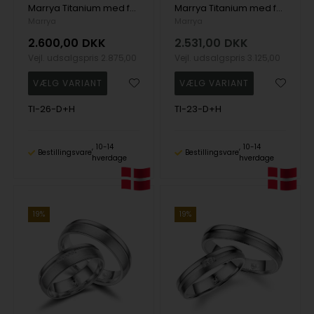
Marrya Titanium med forgyldning Vielsesringe med 3 stk Zirkonia
Marrya Titanium med forgyldning Vielsesringe med +10 stk Zirkonia
Marrya
Marrya
2.600,00
DKK
2.531,00
DKK
Vejl. udsalgspris
2.875,00
Vejl. udsalgspris
3.125,00
TI-26-D+H
TI-23-D+H
10-14
10-14
Bestillingsvare
Bestillingsvare
hverdage
hverdage
19%
19%