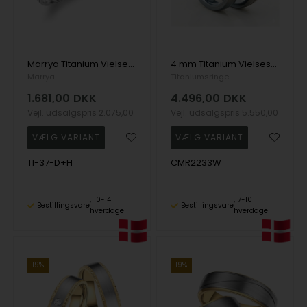
Marrya Titanium Vielsesringe med 3 stk Zirkonia
4 mm Titanium Vielsesringe, med 0,05 ct TW/SI diamanter i hendes
Marrya
Titaniumsringe
1.681,00
DKK
4.496,00
DKK
Vejl. udsalgspris
2.075,00
Vejl. udsalgspris
5.550,00
TI-37-D+H
CMR2233W
10-14
7-10
Bestillingsvare
Bestillingsvare
hverdage
hverdage
19%
19%