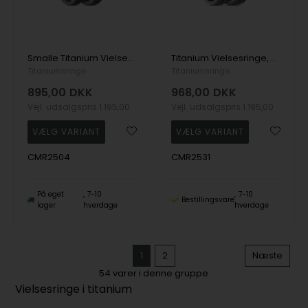
Smalle Titanium Vielsesringe, blankpoleret, 4 mm bred
Titanium Vielsesringe, matpoleret med snoet blank midte, 6 mm bred
Titaniumsringe
Titaniumsringe
895,00
DKK
968,00
DKK
Vejl. udsalgspris
1.195,00
Vejl. udsalgspris
1.195,00
CMR2504
CMR2531
På eget
7-10
7-10
Bestillingsvare
lager
hverdage
hverdage
1
2
Næste
54
varer i denne gruppe
Vielsesringe i titanium