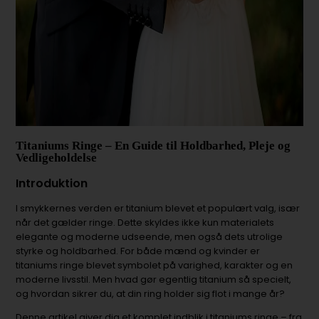
Titaniums Ringe – En Guide til Holdbarhed, Pleje og
Vedligeholdelse
Introduktion
I smykkernes verden er titanium blevet et populært valg, især
når det gælder ringe. Dette skyldes ikke kun materialets
elegante og moderne udseende, men også dets utrolige
styrke og holdbarhed. For både mænd og kvinder er
titaniums ringe blevet symbolet på varighed, karakter og en
moderne livsstil. Men hvad gør egentlig titanium så specielt,
og hvordan sikrer du, at din ring holder sig flot i mange år?
Denne artikel giver dig et komplet indblik i titaniums ringe – fra