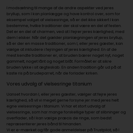
I modsætning til mange af de andre aspekter ved jeres
bryllup, som I kan planlægge og have kontrol over, som for
eksempel valget af vielsesringe, så er det ikke sikkert I kan
bestemme, hvilke traditioner der skal være en del af festen.
Det er en del af charmen, ved at I fejrer jeres kærlighed, med
dem I elsker. Når det gælder planlægningen af jeres bryllup,
så er der en masse traditioner, som I, eller jeres gæster, kan
vælge at inkludere i fejringen af jeres kærlighed. En af de
mest kendte traditioner er, at bruden bærer noget nyt, noget
gammelt, noget lånt og noget blåt. Formålet er at sikre
bruden lykke i sit ægteskab. En anden tradition går ud på at
kaste ris på brudeparret, når de forlader kirken.
Vores udvalg af vielsesringe titanium
Uanset hvordan I, eller jeres gæster, vælger at fejre jeres
kærlighed, så vil vi meget gerne forsyne jer med jeres helt
egne vielsesringe i titanium. Vi har et stort udvalg af
vielsesringe, som har mange forskellige typer af slibninger og
overflader, så I kan vælge præcis de ringe, som bedst
repræsenterer jeres bånd til hinanden.
Vi er e-mærket og får gode anmeldelser på Trustpilot, så I