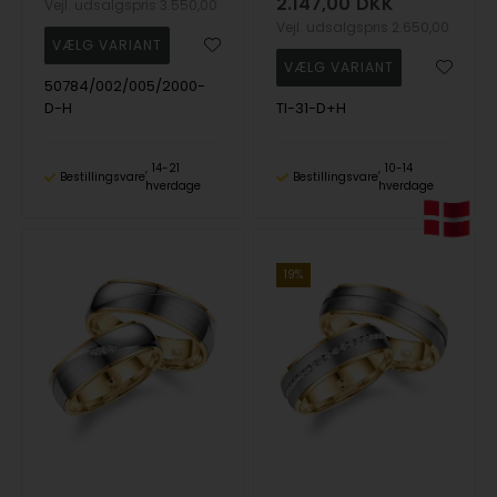
2.147,00
DKK
Vejl. udsalgspris
3.550,00
Vejl. udsalgspris
2.650,00
50784/002/005/2000-
D-H
TI-31-D+H
14-21
10-14
Bestillingsvare
Bestillingsvare
hverdage
hverdage
19%