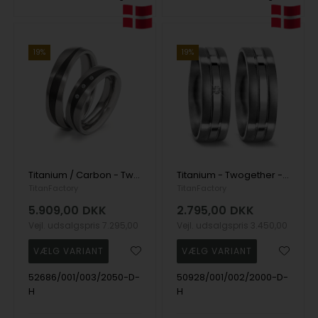
19%
19%
Titanium / Carbon - Twogether - Vielsesringe med i alt 0,03 ct diamant
Titanium - Twogether - Vielsesringe med 1 x 0,02 ct diamant
TitanFactory
TitanFactory
5.909,00
DKK
2.795,00
DKK
Vejl. udsalgspris
7.295,00
Vejl. udsalgspris
3.450,00
52686/001/003/2050-D-
50928/001/002/2000-D-
H
H