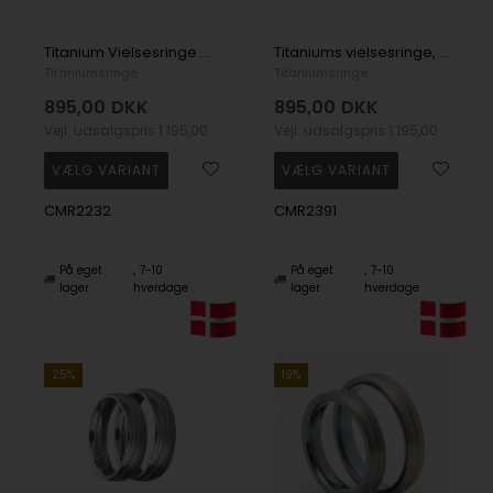
Titanium Vielsesringe med matpoleret overflade, 6 mm bred
Titaniums vielsesringe, med mat overflade, 7 mm bred
Titaniumsringe
Titaniumsringe
895,00
DKK
895,00
DKK
Vejl. udsalgspris
1.195,00
Vejl. udsalgspris
1.195,00
CMR2232
CMR2391
På eget
7-10
På eget
7-10
lager
hverdage
lager
hverdage
25%
19%