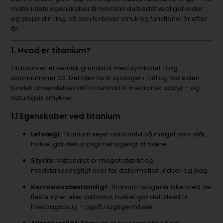
materialets egenskaber til hvordan du bedst vedligeholder
og plejer din ring, så den forbliver smuk og funktionel år efter
år.
1. Hvad er titanium?
Titanium er et kemisk grundstof med symbolet Ti og
atomnummer 22. Det blev først opdaget i 1791 og har siden
fundet anvendelse i alt fra rumfart til medicinsk udstyr – og
naturligvis smykker.
1.1 Egenskaber ved titanium
Letvægt:
Titanium vejer cirka halvt så meget som stål,
hvilket gør det utroligt behageligt at bære.
Styrke:
Materialet er meget stærkt og
modstandsdygtigt over for deformation, ridser og slag.
Korrosionsbestandigt:
Titanium reagerer ikke med de
fleste syrer eller saltvand, hvilket gør det ideelt til
hverdagsbrug – også i fugtige miljøer.