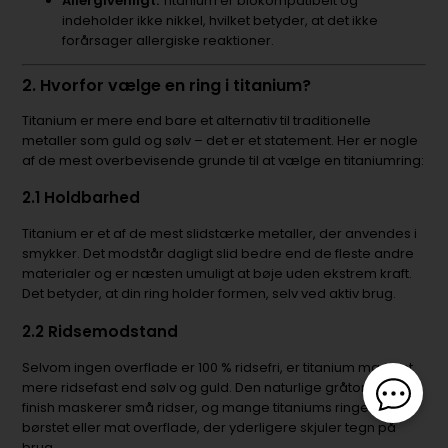
Allergivenligt:
Titanium er biokompatibelt og
indeholder ikke nikkel, hvilket betyder, at det ikke
forårsager allergiske reaktioner.
2. Hvorfor vælge en ring i titanium?
Titanium er mere end bare et alternativ til traditionelle
metaller som guld og sølv – det er et statement. Her er nogle
af de mest overbevisende grunde til at vælge en titaniumring:
2.1 Holdbarhed
Titanium er et af de mest slidstærke metaller, der anvendes i
smykker. Det modstår dagligt slid bedre end de fleste andre
materialer og er næsten umuligt at bøje uden ekstrem kraft.
Det betyder, at din ring holder formen, selv ved aktiv brug.
2.2 Ridsemodstand
Selvom ingen overflade er 100 % ridsefri, er titanium markant
mere ridsefast end sølv og guld. Den naturlige gråtonede
finish maskerer små ridser, og mange titaniums ringe har en
børstet eller mat overflade, der yderligere skjuler tegn på
brug.