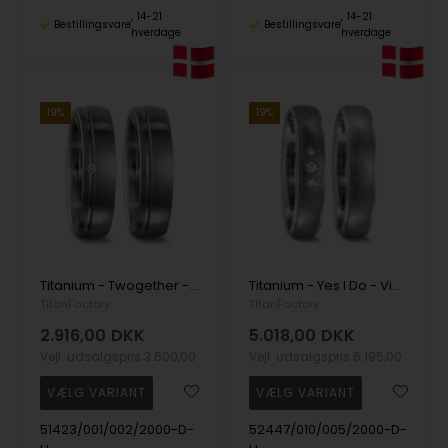
14-21
14-21
Bestillingsvare
Bestillingsvare
hverdage
hverdage
19%
19%
Titanium - Twogether - Vielsesringe med 1 x 0,02 ct diamant
Titanium - Yes I Do - Vielsesringe med i alt 0,03 ct diamant
TitanFactory
TitanFactory
2.916,00
DKK
5.018,00
DKK
Vejl. udsalgspris
3.600,00
Vejl. udsalgspris
6.195,00
51423/001/002/2000-D-
52447/010/005/2000-D-