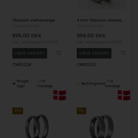
Titanium Vielsesringe med blankpoleret overflade, 6,5 mm bred
4 mm Titanium Vielsesringe, matpoleret med indgraveret streg
Titaniumsringe
Titaniumsringe
895,00
DKK
968,00
DKK
Vejl. udsalgspris
1.195,00
Vejl. udsalgspris
1.195,00
CMR2229
CMR2233
På eget
7-10
7-10
Bestillingsvare
lager
hverdage
hverdage
25%
19%