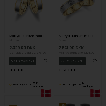
Marrya Titanium med forgyldning Vielsesringe med 1 stk Zirkonia
Marrya Titanium med forgyldning Vielsesringe med 3 stk Zirkonia
Marrya
Marrya
2.329,00
DKK
2.531,00
DKK
Vejl. udsalgspris
2.875,00
Vejl. udsalgspris
3.125,00
TI-41-D+H
TI-50-D+H
10-14
10-14
Bestillingsvare
Bestillingsvare
hverdage
hverdage
19%