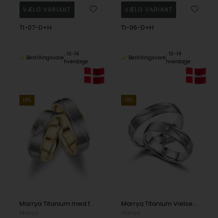
TI-07-D+H
TI-06-D+H
10-14
10-14
Bestillingsvare
Bestillingsvare
hverdage
hverdage
19%
19%
Marrya Titanium med forgyldning Vielsesringe med 3 stk Zirkonia
Marrya Titanium Vielsesringe med 1 stk Zirkonia
Marrya
Marrya