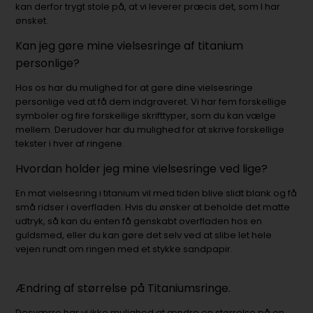
kan derfor trygt stole på, at vi leverer præcis det, som I har
ønsket.
Kan jeg gøre mine vielsesringe af titanium
personlige?
Hos os har du mulighed for at gøre dine vielsesringe
personlige ved at få dem indgraveret. Vi har fem forskellige
symboler og fire forskellige skrifttyper, som du kan vælge
mellem. Derudover har du mulighed for at skrive forskellige
tekster i hver af ringene.
Hvordan holder jeg mine vielsesringe ved lige?
En mat vielsesring i titanium vil med tiden blive slidt blank og få
små ridser i overfladen. Hvis du ønsker at beholde det matte
udtryk, så kan du enten få genskabt overfladen hos en
guldsmed, eller du kan gøre det selv ved at slibe let hele
vejen rundt om ringen med et stykke sandpapir.
Ændring af størrelse på Titaniumsringe.
Desværre har vi ikke mulighed at ændre en størrelse på en