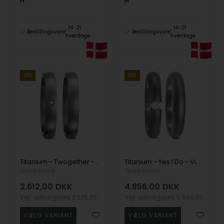
H
H
14-21
14-21
Bestillingsvare
Bestillingsvare
hverdage
hverdage
19%
19%
Titanium - Twogether - Vielsesringe med 1 x 0,02 ct diamant
Titanium - Yes I Do - Vielsesringe med 1 x 0,10 ct diamant
TitanFactory
TitanFactory
2.612,00
DKK
4.856,00
DKK
Vejl. udsalgspris
3.225,00
Vejl. udsalgspris
5.995,00