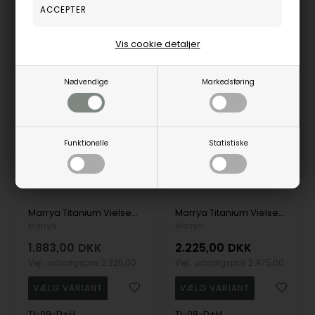
Bestillingsvare
Bestillingsvare
hverdage
hverdage
Vis cookie detaljer
19%
Nødvendige
Markedsføring
Funktionelle
Statistiske
Marrya Titanium Vielsesringe med 1 stk Zirkonia
Marrya Titanium Vielsesringe med 6 stk Zirkonia
Marrya
Marrya
1.883,00
DKK
2.225,00
DKK
Vejl. udsalgspris
2.325,00
Vejl. udsalgspris
2.475,00
TI-09-D+H
TI-08-D+H