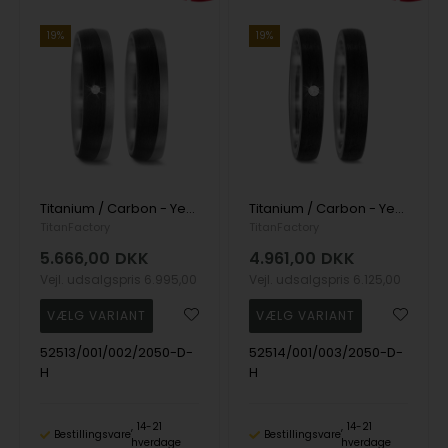
19%
19%
Titanium / Carbon - Yes I do - Vielsesringe med 1 x 0,02 ct diamant
Titanium / Carbon - Yes I do - Vielsesringe med 1 x 0,03 ct diamant
TitanFactory
TitanFactory
5.666,00
DKK
4.961,00
DKK
Vejl. udsalgspris
6.995,00
Vejl. udsalgspris
6.125,00
52513/001/002/2050-D-
52514/001/003/2050-D-
H
H
14-21
14-21
Bestillingsvare
Bestillingsvare
hverdage
hverdage