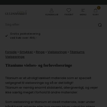
0
KUNDEKLUB
FAVORIT
MENU
KURV
Gratis pakkelevering
ved køb over 499,-
Forside
»
Smykker
»
Ringe
»
Vielsesringe
»
Titaniums
Vielsesringe
Titaniums vielses- og forlovelsesringe
Titanium er et utroligt lækkert materiale som er specielt
velgegnet til vielsesringe og så er det billigt!
Titanium er nemlig enormt slidstærkt, allergivenligt, og vejer
ikke særlig meget i forhold til andre materialer.
Som vielsesring er titanium et ideelt materiale, især under
hårdt fysisk arbejde eller hvis ringen bliver udsat for intens