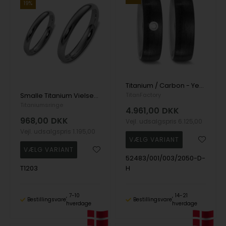
19%
Titanium / Carbon - Yes I do - Vielsesringe med 1 x 0,03 ct diamant
Smalle Titanium Vielsesringe, blankpoleret, 3 mm bred
TitanFactory
Titaniumsringe
4.961,00
DKK
968,00
DKK
Vejl. udsalgspris
6.125,00
Vejl. udsalgspris
1.195,00
52483/001/003/2050-D-
T1203
H
7-10
14-21
Bestillingsvare
Bestillingsvare
hverdage
hverdage