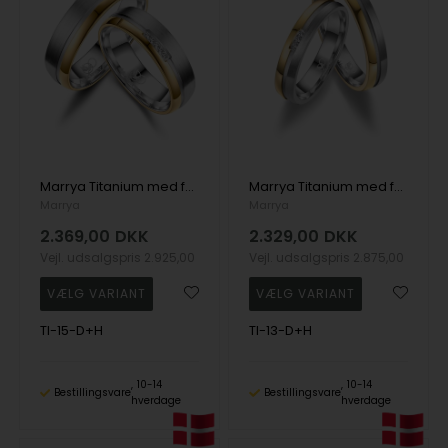
Marrya Titanium med forgyldning Vielsesringe med 5 stk Zirkonia
Marrya Titanium med forgyldning Vielsesringe med 3 stk Zirkonia
Marrya
Marrya
2.369,00
DKK
2.329,00
DKK
Vejl. udsalgspris
2.925,00
Vejl. udsalgspris
2.875,00
TI-15-D+H
TI-13-D+H
10-14
10-14
Bestillingsvare
Bestillingsvare
hverdage
hverdage