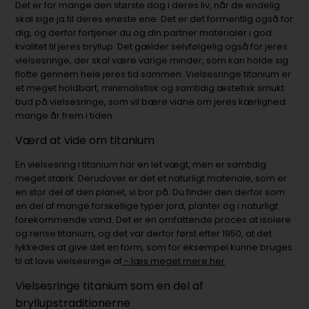
Det er for mange den største dag i deres liv, når de endelig
skal sige ja til deres eneste ene. Det er det formentlig også for
dig, og derfor fortjener du og din partner materialer i god
kvalitet til jeres bryllup. Det gælder selvfølgelig også for jeres
vielsesringe, der skal være varige minder, som kan holde sig
flotte gennem hele jeres tid sammen. Vielsesringe titanium er
et meget holdbart, minimalistisk og samtidig æstetisk smukt
bud på vielsesringe, som vil bære vidne om jeres kærlighed
mange år frem i tiden.
Værd at vide om titanium
En vielsesring i titanium har en let vægt, men er samtidig
meget stærk. Derudover er det et naturligt materiale, som er
en stor del af den planet, vi bor på. Du finder den derfor som
en del af mange forskellige typer jord, planter og i naturligt
forekommende vand. Det er en omfattende proces at isolere
og rense titanium, og det var derfor først efter 1950, at det
lykkedes at give det en form, som for eksempel kunne bruges
til at lave vielsesringe af
- læs meget mere her
Vielsesringe titanium som en del af
bryllupstraditionerne