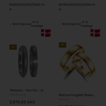
50101/002/002/2000-D-
50784/002/010/2000-D-
H
H
14-21
14-21
Bestillingsvare
Bestillingsvare
hverdage
hverdage
19%
19%
Titanium - Yes I Do - Vielsesringe med 1 x 0,05 ct diamant
TitanFactory
Marrya Forgyldt Titanium Vielsesringe med 1 stk Zirkonia
Marrya
2.876,00
DKK