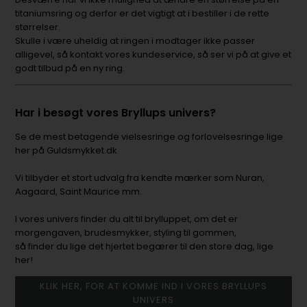
titaniumsring og derfor er det vigtigt at i bestiller i de rette
størrelser.
Skulle i være uheldig at ringen i modtager ikke passer
alligevel, så kontakt vores kundeservice, så ser vi på at give et
godt tilbud på en ny ring.
Har i besøgt vores Bryllups univers?
Se de mest betagende vielsesringe og forlovelsesringe lige
her på Guldsmykket.dk
Vi tilbyder et stort udvalg fra kendte mærker som Nuran,
Aagaard, Saint Maurice mm.
I vores univers finder du alt til brylluppet, om det er
morgengaven, brudesmykker, styling til gommen,
så finder du lige det hjertet begærer til den store dag, lige
her!
KLIK HER, FOR AT KOMME IND I VORES BRYLLUPS
UNIVERS