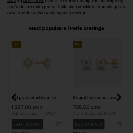
Skov
og
Marc' Harit
, hvor vi fra deres udvalg kan udvælge og
skaffe de lækreste perler til alle dine smykker - kontakt gerne
vores kundeservice omkring dine ønsker.
Mest populære i Perle øreringe
19%
19%
8 kt perle ørestikker fra Støvring
8 karat ferskvands perle ørestikker, 6-6,5 mm
1.357,00
DKK
725,00
DKK
Vejl. udsalgspris
1.675,00
Vejl. udsalgspris
895,00