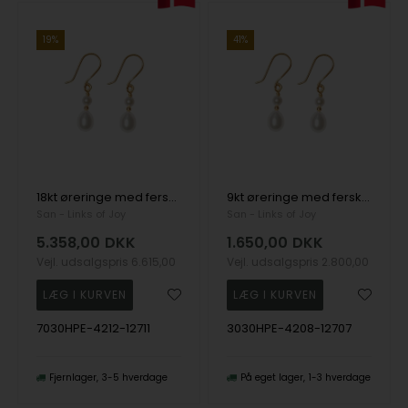
19%
41%
18kt øreringe med ferskvandsperler, fra San - Links of Joy
9kt øreringe med ferskvandsperler Pr.par, fra San - Links of Joy
San - Links of Joy
San - Links of Joy
5.358,00
DKK
1.650,00
DKK
Vejl. udsalgspris
6.615,00
Vejl. udsalgspris
2.800,00
7030HPE-4212-12711
3030HPE-4208-12707
Fjernlager
3-5 hverdage
På eget lager
1-3 hverdage