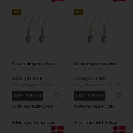
19%
19%
14kt øreringe med pink ametyst & ferskvandsperle Pr.par, fra San - Links of Joy
9kt øreringe med pink ametyst & ferskvandsperle Pr.par, fra San - Links of Joy
San - Links of Joy
San - Links of Joy
3.831,00
DKK
2.268,00
DKK
Vejl. udsalgspris
4.730,00
Vejl. udsalgspris
2.800,00
5030PAE-4229-12738
3030PAE-4227-12736
Fjernlager
3-5 hverdage
Fjernlager
3-5 hverdage