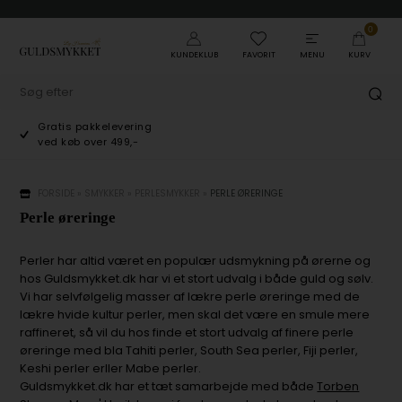
0
KUNDEKLUB
FAVORIT
MENU
KURV
Gratis pakkelevering
ved køb over 499,-
FORSIDE
»
SMYKKER
»
PERLESMYKKER
»
PERLE ØRERINGE
Perle øreringe
Perler har altid været en populær udsmykning på ørerne og
hos Guldsmykket.dk har vi et stort udvalg i både guld og sølv.
Vi har selvfølgelig masser af lækre perle øreringe med de
lækre hvide kultur perler, men skal det være en smule mere
raffineret, så vil du hos finde et stort udvalg af finere perle
øreringe med bla Tahiti perler, South Sea perler, Fiji perler,
Keshi perler erller Mabe perler.
Guldsmykket.dk har et tæt samarbejde med både
Torben