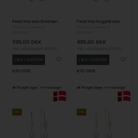
Pearl mix sølv Ørehænger
Pearl mix forgyldt sølv Ørehænger
Christina Jewelry &
Christina Jewelry &
Watches
Watches
335,00
DKK
485,00
DKK
Vejl. udsalgspris
449,00
Vejl. udsalgspris
649,00
670-S105
670-G105
På eget lager
1-3 hverdage
På eget lager
1-3 hverdage
19%
19%