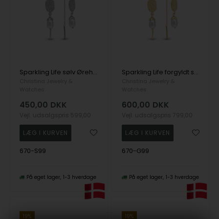
Sparkling Life sølv Ørehænger
Sparkling Life forgyldt sølv Ørehænger
Christina Jewelry &
Christina Jewelry &
Watches
Watches
450,00
DKK
600,00
DKK
Vejl. udsalgspris
599,00
Vejl. udsalgspris
799,00
670-S99
670-G99
På eget lager
1-3 hverdage
På eget lager
1-3 hverdage
19%
19%