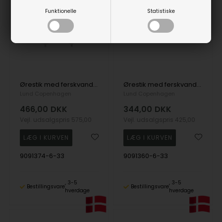
Funktionelle
Statistiske
Ørestik med ferskvands perle 8-8,5mm og zirkonia sterling sølv
Ørestik med ferskvandsperle 6,5-7mm og zirkonia sterling sølv
Lund Copenhagen
Lund Copenhagen
466,00
DKK
344,00
DKK
Vejl. udsalgspris
575,00
Vejl. udsalgspris
425,00
9091374-6-33
9091360-6-33
3-5
3-5
Bestillingsvare
Bestillingsvare
hverdage
hverdage