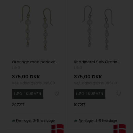
Øreringe med perlevedhæng, fra Lotte & Gitte
Rhodineret Sølv Øreringe med Ferskvandsperler - L&G
L & G
L & G
375,00
DKK
375,00
DKK
Vejl. udsalgspris
395,00
Vejl. udsalgspris
395,00
207217
107217
Fjernlager
3-5 hverdage
Fjernlager
3-5 hverdage