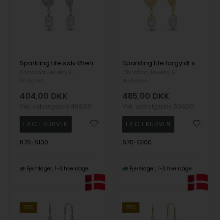
Sparkling Life sølv Ørehænger
Sparkling Life forgyldt sølv Ørehænger
Christina Jewelry &
Christina Jewelry &
Watches
Watches
404,00
DKK
485,00
DKK
Vejl. udsalgspris
499,00
Vejl. udsalgspris
599,00
670-S100
670-G100
Fjernlager
1-3 hverdage
Fjernlager
1-3 hverdage
25%
25%