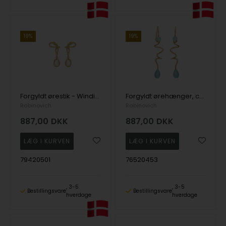
19%
19%
Forgyldt ørestik - Winding White
Forgyldt ørehænger, calcedon - Soft line
Rabinovich
Rabinovich
887,00
DKK
887,00
DKK
79420501
76520453
3-5
3-5
Bestillingsvare
Bestillingsvare
hverdage
hverdage