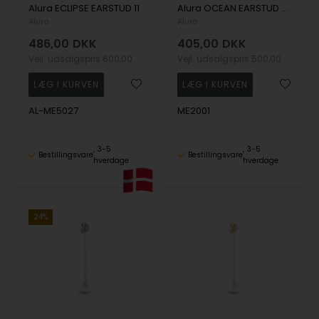
Alura ECLIPSE EARSTUD 11
Alura OCEAN EARSTUD 25
Alura
Alura
486,00
DKK
405,00
DKK
Vejl. udsalgspris
600,00
Vejl. udsalgspris
500,00
AL-ME5027
ME2001
3-5
3-5
Bestillingsvare
Bestillingsvare
hverdage
hverdage
24%