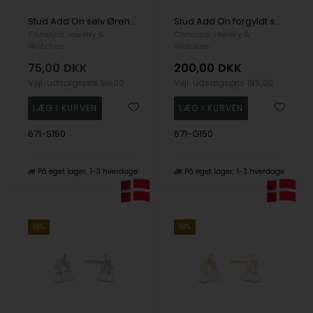
Stud Add On sølv Ørehænger
Stud Add On forgyldt sølv Ørehænger
Christina Jewelry &
Christina Jewelry &
Watches
Watches
75,00
DKK
200,00
DKK
Vejl. udsalgspris
99,00
Vejl. udsalgspris
199,00
671-S150
671-G150
På eget lager
1-3 hverdage
På eget lager
1-3 hverdage
19%
19%