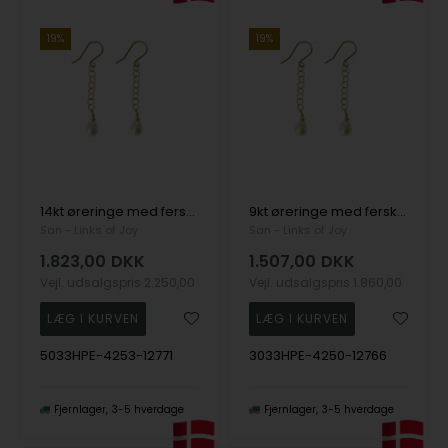
19%
19%
14kt øreringe med ferskvandsperle, fra San - Links of Joy
9kt øreringe med ferskvandsperle, fra San - Links of Joy
San - Links of Joy
San - Links of Joy
1.823,00
DKK
1.507,00
DKK
Vejl. udsalgspris
2.250,00
Vejl. udsalgspris
1.860,00
5033HPE-4253-12771
3033HPE-4250-12766
Fjernlager
3-5 hverdage
Fjernlager
3-5 hverdage