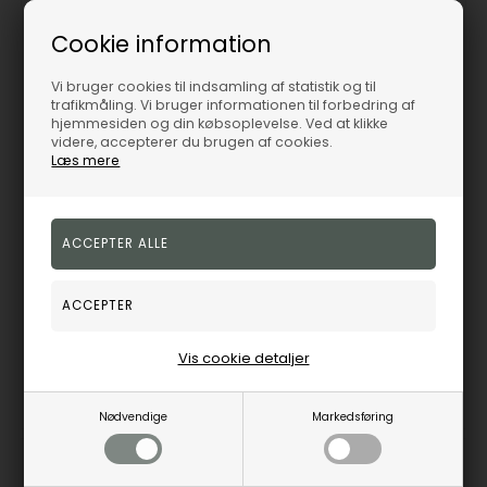
Cookie information
Vi bruger cookies til indsamling af statistik og til
trafikmåling. Vi bruger informationen til forbedring af
hjemmesiden og din købsoplevelse. Ved at klikke
videre, accepterer du brugen af cookies.
Læs mere
Forgyldte sølv perle ørehænger
Sølv perle ørehænger, fra Støvring Design
Støvring Design
Støvring Design
932,00
DKK
932,00
DKK
Vejl. udsalgspris
1.150,00
Vejl. udsalgspris
1.150,00
F13249776
13249776
Vis cookie detaljer
Fjernlager
3-5 hverdage
Fjernlager
3-5 hverdage
Nødvendige
Markedsføring
19%
19%