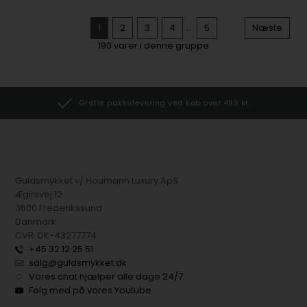
1
2
3
4
...
5
Næste
190
varer i denne gruppe
Gratis pakkelevering ved køb over 499 kr.
Guldsmykket v/ Houmann Luxury ApS
Ægirsvej 12
3600 Frederikssund
Danmark
CVR: DK-43277774
+45 32 12 25 51
salg@guldsmykket.dk
Vores chat hjælper alle dage 24/7
Følg med på vores Youtube