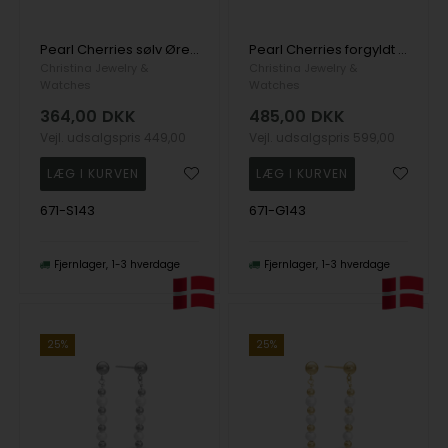
Pearl Cherries sølv Ørehænger
Pearl Cherries forgyldt sølv Ørehænger
Christina Jewelry &
Christina Jewelry &
Watches
Watches
364,00
DKK
485,00
DKK
Vejl. udsalgspris
449,00
Vejl. udsalgspris
599,00
671-S143
671-G143
Fjernlager
1-3 hverdage
Fjernlager
1-3 hverdage
25%
25%