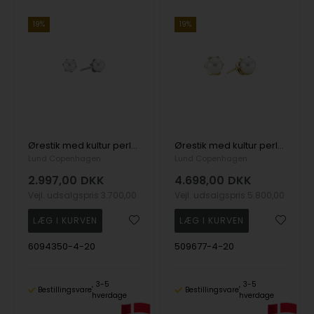
19%
19%
Ørestik med kultur perler 5,5-6mm, 14 karat hvidguld
Ørestik med kultur perler 7-7,5mm, 14 karat
Lund Copenhagen
Lund Copenhagen
2.997,00
DKK
4.698,00
DKK
Vejl. udsalgspris
3.700,00
Vejl. udsalgspris
5.800,00
6094350-4-20
509677-4-20
3-5
3-5
Bestillingsvare
Bestillingsvare
hverdage
hverdage