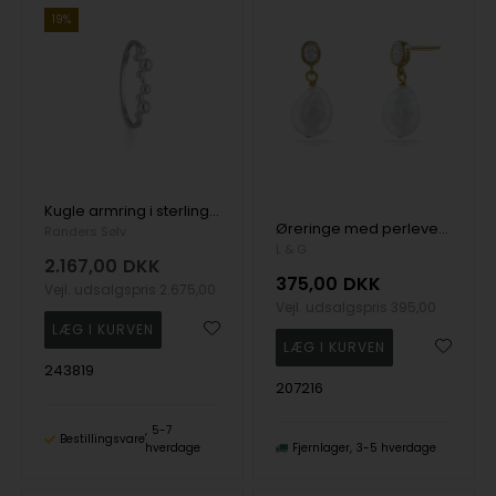
19%
Kugle armring i sterling sølv, 18½ cm
Øreringe med perlevedhæng og zirkonia fra L&G
Randers Sølv
L & G
2.167,00
DKK
375,00
DKK
Vejl. udsalgspris
2.675,00
Vejl. udsalgspris
395,00
243819
207216
5-7
Bestillingsvare
hverdage
Fjernlager
3-5 hverdage