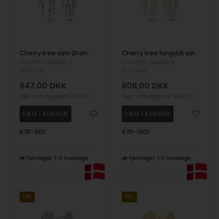
Cherry tree sølv Ørehænger
Cherry tree forgyldt sølv Ørehænger
Christina Jewelry &
Christina Jewelry &
Watches
Watches
647,00
DKK
809,00
DKK
Vejl. udsalgspris
799,00
Vejl. udsalgspris
999,00
670-S101
670-G101
Fjernlager
1-3 hverdage
Fjernlager
1-3 hverdage
19%
19%