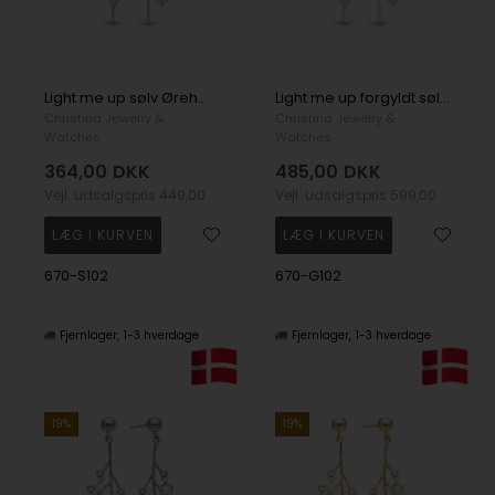
Light me up sølv Ørehænger
Light me up forgyldt sølv Ørehænger
Christina Jewelry &
Christina Jewelry &
Watches
Watches
364,00
DKK
485,00
DKK
Vejl. udsalgspris
449,00
Vejl. udsalgspris
599,00
670-S102
670-G102
Fjernlager
1-3 hverdage
Fjernlager
1-3 hverdage
19%
19%