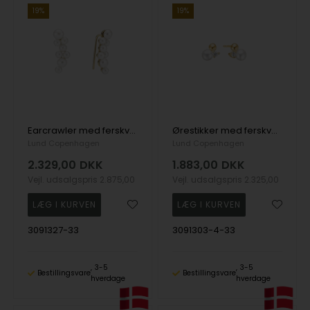
19%
19%
Earcrawler med ferskvandsperler 3-3,5 x 4-4,5 x 5-5,5 mm 8 karat
Ørestikker med ferskvandsperle 5,5 mm og zirkonia 2,5 mm 8 karat
Lund Copenhagen
Lund Copenhagen
2.329,00
DKK
1.883,00
DKK
Vejl. udsalgspris
2.875,00
Vejl. udsalgspris
2.325,00
3091327-33
3091303-4-33
3-5
3-5
Bestillingsvare
Bestillingsvare
hverdage
hverdage