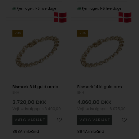
Fjernlager
1-5 hverdage
Fjernlager
1-5 hverdage
20%
20%
Bismark 8 kt guld armbånd-flere længder og bredder
Bismark 14 kt guld armbånd i flere længder
BNH
BNH
2.720,00
DKK
4.860,00
DKK
Vejl. udsalgspris
3.400,00
Vejl. udsalgspris
6.075,00
893Armbånd
894Armbånd