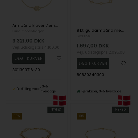
Armbånd kløver 7,5mm zirkonia 14-16cm 8 karat, 14-16cm
8 kt. guldarmbånd med firkløver, fra Siersbøl
Lund Copenhagen
Siersbøl
3.321,00
DKK
1.697,00
DKK
Vejl. udsalgspris
4.100,00
Vejl. udsalgspris
2.095,00
3011393716-30
80830340300
3-5
Bestillingsvare
hverdage
Fjernlager
3-5 hverdage
NYHED
NYHED
19%
19%