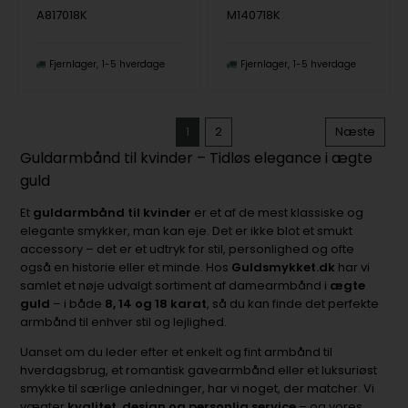
A817018K
M140718K
Fjernlager
1-5 hverdage
Fjernlager
1-5 hverdage
1
2
Næste
Guldarmbånd til kvinder – Tidløs elegance i ægte
guld
Et
guldarmbånd til kvinder
er et af de mest klassiske og
elegante smykker, man kan eje. Det er ikke blot et smukt
accessory – det er et udtryk for stil, personlighed og ofte
også en historie eller et minde. Hos
Guldsmykket.dk
har vi
samlet et nøje udvalgt sortiment af damearmbånd i
ægte
guld
– i både
8, 14 og 18 karat
, så du kan finde det perfekte
armbånd til enhver stil og lejlighed.
Uanset om du leder efter et enkelt og fint armbånd til
hverdagsbrug, et romantisk gavearmbånd eller et luksuriøst
smykke til særlige anledninger, har vi noget, der matcher. Vi
vægter
kvalitet, design og personlig service
– og vores