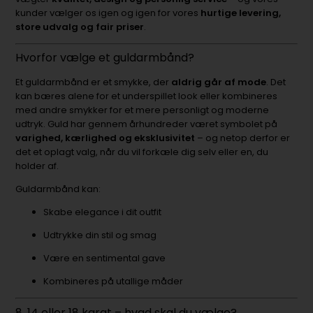
kunder vælger os igen og igen for vores
hurtige levering,
store udvalg og fair priser
.
Hvorfor vælge et guldarmbånd?
Et guldarmbånd er et smykke, der
aldrig går af mode
. Det
kan bæres alene for et underspillet look eller kombineres
med andre smykker for et mere personligt og moderne
udtryk. Guld har gennem århundreder været symbolet på
varighed, kærlighed og eksklusivitet
– og netop derfor er
det et oplagt valg, når du vil forkæle dig selv eller en, du
holder af.
Guldarmbånd kan:
Skabe elegance i dit outfit
Udtrykke din stil og smag
Være en sentimental gave
Kombineres på utallige måder
8, 14 eller 18 karat – hvad skal du vælge?