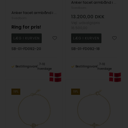
Anker facet armbånd i 18 karat guld - 2,9 mm bred, 18 cm lang | Svedbom
Svedbom
Anker facet armbånd i 18 karat guld - 2,9 mm bred, 20 cm lang | Svedbom
13.200,00
DKK
Svedbom
Vejl. udsalgspris
Ring for pris!
16.500,00
SB-01-FD092-20
SB-01-FD092-18
7-10
7-10
Bestillingsvare
Bestillingsvare
hverdage
hverdage
19%
19%