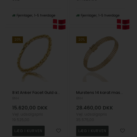
Fjernlager
1-5 hverdage
Fjernlager
1-5 hverdage
20%
20%
8 kt Anker Facet Guld armbånd, 5,0 mm (Tråd 1,70), 18½ cm
Murstens 14 karat massivt guld armbånd, 18½ cm og 7 rækker (7,0 mm)
BNH
BNH
15.620,00
DKK
28.460,00
DKK
Vejl. udsalgspris
Vejl. udsalgspris
19.525,00
35.575,00