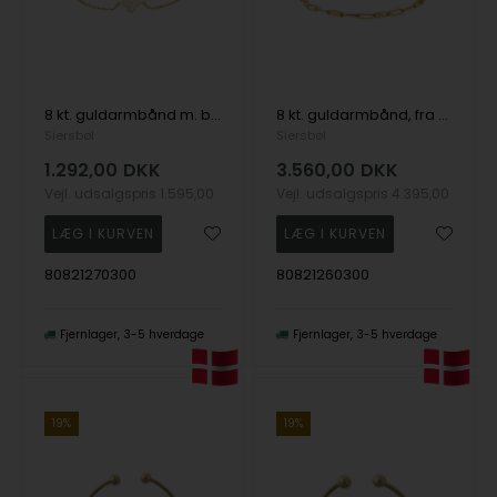
8 kt. guldarmbånd m. blomst, fra Siersbøl
8 kt. guldarmbånd, fra Siersbøl
Siersbøl
Siersbøl
1.292,00
DKK
3.560,00
DKK
Vejl. udsalgspris
1.595,00
Vejl. udsalgspris
4.395,00
80821270300
80821260300
Fjernlager
3-5 hverdage
Fjernlager
3-5 hverdage
19%
19%