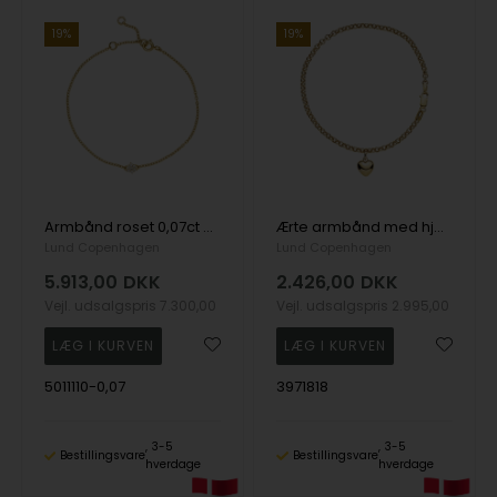
19%
19%
Armbånd roset 0,07ct W.SI., 14 karat
Ærte armbånd med hjerte 18,5cm i 8 karat guld
Lund Copenhagen
Lund Copenhagen
5.913,00
DKK
2.426,00
DKK
Vejl. udsalgspris
7.300,00
Vejl. udsalgspris
2.995,00
5011110-0,07
3971818
3-5
3-5
Bestillingsvare
Bestillingsvare
hverdage
hverdage