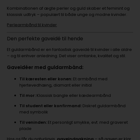
Kombinationen af ægte perler og guld skaber et feminint og
klassisk udtryk – populært til både unge og modne kvinder.
Perlearmbånd til kvinder
Den perfekte gaveidé til hende
Et guldarmbånd er en fantastisk gaveidé til kvinder i alle aldre
– og til enhver anledning. Det viser omtanke, kvalitet og stil.
Gaveidéer med guldarmbånd:
Til kæresten eller konen:
Et armbånd med
hjertevedhæng, diamant eller initial
Til mor:
Klassisk bangle eller kædearmbånd
Til student eller konfirmand:
Diskret guldarmbånd
med symbolik
Til veninden:
Et personligt smykke, evt. med graveret
plade
Hos os får du naturligvis
gaveindpakning
– så gaven er klar