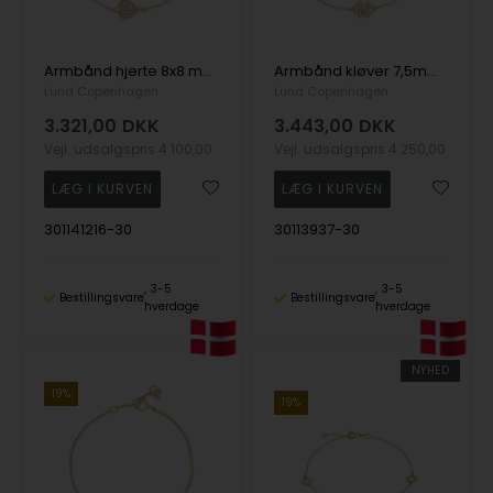
Armbånd hjerte 8x8 mm zirkonia 14-16cm 8 karat, 14-16cm
Armbånd kløver 7,5mm zirkonia 16-18cm 8 karat, 16-18cm
Lund Copenhagen
Lund Copenhagen
3.321,00
DKK
3.443,00
DKK
Vejl. udsalgspris
4.100,00
Vejl. udsalgspris
4.250,00
301141216-30
30113937-30
3-5
3-5
Bestillingsvare
Bestillingsvare
hverdage
hverdage
NYHED
19%
19%