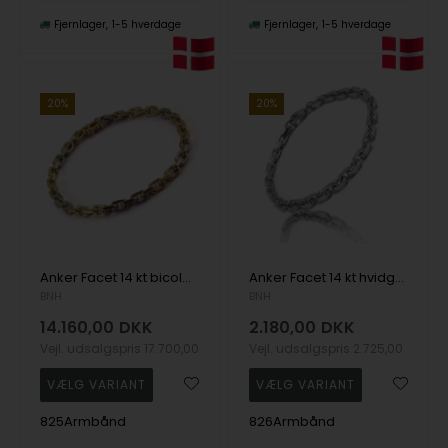
Fjernlager
1-5 hverdage
Fjernlager
1-5 hverdage
20%
20%
Anker Facet 14 kt bicolor armbånd
Anker Facet 14 kt hvidguldsarmbånd i flere længder og bredder
BNH
BNH
14.160,00
DKK
2.180,00
DKK
Vejl. udsalgspris
17.700,00
Vejl. udsalgspris
2.725,00
825Armbånd
826Armbånd