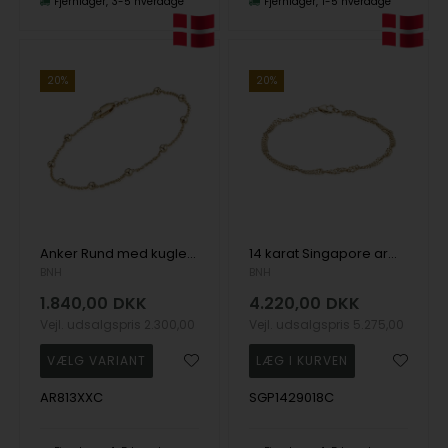
Fjernlager
3-5 hverdage
Fjernlager
1-5 hverdage
20%
20%
Anker Rund med kugler, 8 kt guld, armbånd, ankelkæder og halskæder i flere længder
14 karat Singapore armbånd, 2,9 mm bred og længde 18,5 cm
BNH
BNH
1.840,00
DKK
4.220,00
DKK
Vejl. udsalgspris
2.300,00
Vejl. udsalgspris
5.275,00
AR813XXC
SGP1429018C