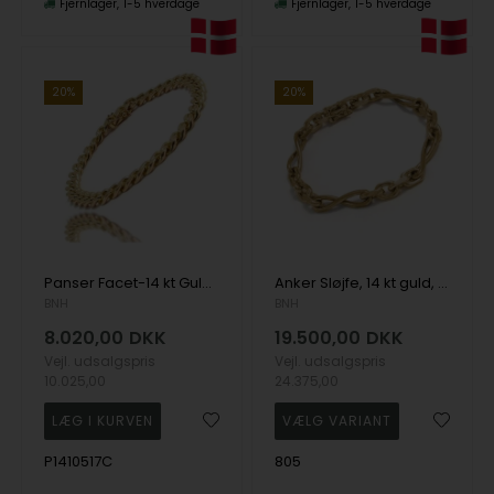
Fjernlager
1-5 hverdage
Fjernlager
1-5 hverdage
20%
20%
Panser Facet-14 kt Guld armbånd, 3,3 mm(tråd 1,05 mm) bred, længde 17 cm
Anker Sløjfe, 14 kt guld, armbånd og halskæder
BNH
BNH
8.020,00
DKK
19.500,00
DKK
Vejl. udsalgspris
Vejl. udsalgspris
10.025,00
24.375,00
P1410517C
805