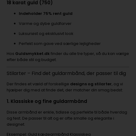
18 karat guld (750)
Indeholder 75% rent guld
Varme og dybe guldfarver
Luksuriøst og eksklusivt look
Perfekt som gave ved særlige lejligheder
Hos
Guldsmykket.dk
finder du alle tre typer, så du kan vælge
efter både stil og budget.
Stilarter – Find det guldarmbånd, der passer til dig
Der findes et væld af forskellige
designs og stilarter
, og vi
hjælper dig med at finde det, der matcher din smag bedst:
1.
Klassiske og fine guldarmbånd
Disse armbånd er enkle, tidløse og perfekte til både hverdag
og fest. De passer til alt og er ofte smalle og elegante i
designet.
Eksempel:
Guld kædearmbånd Klassiske
a