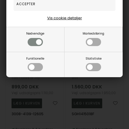
Vis cookie detaljer
19%
20%
Nødvendige
Markedsføring
Funktionelle
Statistiske
9kt armbånd & halskæde 16+1 cm, fra San - Links of Joy
14 karat hvidgulds Singapore armbånd, 1,5 mm bred og længde 18,5 cm
San - Links of Joy
BNH
899,00
DKK
1.560,00
DKK
Vejl. udsalgspris
1.110,00
Vejl. udsalgspris
1.950,00
3008-4139-12605
SGH1415018F