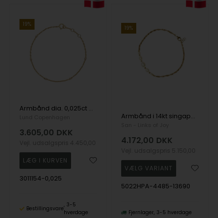
19%
19%
Armbånd dia. 0,025ct W.SI., 8 karat
Armbånd i 14kt singapore kæde med ferskvandsperler 16+1cm, fra San - Links of Joy
Lund Copenhagen
San - Links of Joy
3.605,00
DKK
4.172,00
DKK
Vejl. udsalgspris
4.450,00
Vejl. udsalgspris
5.150,00
3011154-0,025
5022HPA-4485-13690
3-5
Bestillingsvare
hverdage
Fjernlager
3-5 hverdage