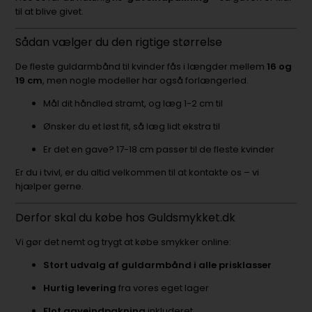
til at blive givet.
Sådan vælger du den rigtige størrelse
De fleste guldarmbånd til kvinder fås i længder mellem
16 og
19 cm
, men nogle modeller har også forlængerled.
Mål dit håndled stramt, og læg 1-2 cm til
Ønsker du et løst fit, så læg lidt ekstra til
Er det en gave? 17-18 cm passer til de fleste kvinder
Er du i tvivl, er du altid velkommen til at kontakte os – vi
hjælper gerne.
Derfor skal du købe hos Guldsmykket.dk
Vi gør det nemt og trygt at købe smykker online:
Stort udvalg af guldarmbånd i alle prisklasser
Hurtig levering
fra vores eget lager
Flot gaveindpakning
inkluderet