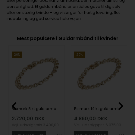
eller personlige look, har vi armbånd, der matcher din stil og
personlighed. Et guldarmbånd er en tidløs gave til dig selv
eller en særlig kvinde – og vi sørger for hurtig levering, flot
indpakning og god service hele vejen.
Mest populære i Guldarmbånd til kvinder
20%
20%
Bismark 8 kt guld armbånd-flere længder og bredder
Bismark 14 kt guld armbånd i flere længder
2.720,00
DKK
4.860,00
DKK
Vejl. udsalgspris
3.400,00
Vejl. udsalgspris
6.075,00