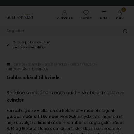
0
KUNDEKLUB
FAVORIT
MENU
KURV
Gratis pakkelevering
ved køb over 499,-
FORSIDE
»
SMYKKER
»
GULD SMYKKER
»
GULD ARMBÅND
»
GULDARMBÅND TIL KVINDER
Guldarmbånd til kvinder
Stilfulde armbånd i ægte guld – skabt til moderne
kvinder
Forkæl dig selv – eller en du holder af – med et elegant
guldarmbånd til kvinder
. Hos Guldsmykket.dk finder du et
nøje udvalgt sortiment af damearmbånd i ægte guld, både i
8, 14 og 18 karat. Uanset om du er til det klassiske, moderne