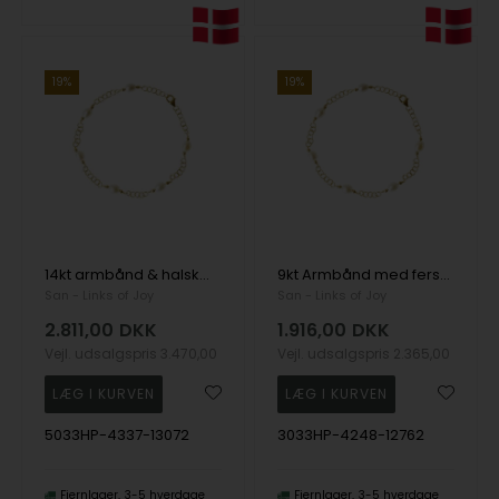
19%
19%
14kt armbånd & halskæde med Hvide Ferskvandsperler 18cm, fra San - Links of Joy
9kt Armbånd med ferskvandsperler 18 cm, fra San - Links of Joy
San - Links of Joy
San - Links of Joy
2.811,00
DKK
1.916,00
DKK
Vejl. udsalgspris
3.470,00
Vejl. udsalgspris
2.365,00
5033HP-4337-13072
3033HP-4248-12762
Fjernlager
3-5 hverdage
Fjernlager
3-5 hverdage