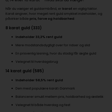
Når du vælger et guldarmbånd, er
karat
en vigtig faktor.
Karat angiver, hvor meget rent guld smykket indeholder, og
påvirker både
pris, farve og holdbarhed
:
8 karat guld (333)
Indeholder 33,3% rent guld
Mere modstandsdygtigt over for ridser og slid
En prisvenlig løsning, hvor du stadig får ægte guld
Velegnet til hverdagsbrug
14 karat guld (585)
Indeholder 58,5% rent guld
Den mest populære karat i Danmark
Balancerer smukt mellem pris, holdbarhed og æstetik
Velegnet til både hverdag og fest