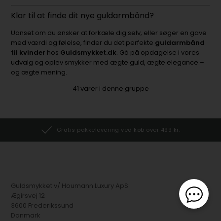
Klar til at finde dit nye guldarmbånd?
Uanset om du ønsker at forkæle dig selv, eller søger en gave
med værdi og følelse, finder du det perfekte
guldarmbånd
til kvinder
hos
Guldsmykket.dk
. Gå på opdagelse i vores
udvalg og oplev smykker med ægte guld, ægte elegance –
og ægte mening.
41
varer i denne gruppe
Gratis pakkelevering ved køb over 499 kr.
Guldsmykket v/ Houmann Luxury ApS
Ægirsvej 12
3600 Frederikssund
Danmark