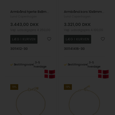
Armbånd hjerte 8x8mm zirkonia 16-18cm 8 karat, 16-18cm
Armbånd kors 10x9mm zirkonia 14-16cm 8 karat
Lund Copenhagen
Lund Copenhagen
3.443,00
DKK
3.321,00
DKK
Vejl. udsalgspris
4.250,00
Vejl. udsalgspris
4.100,00
3011412-30
301141416-30
3-5
3-5
Bestillingsvare
Bestillingsvare
hverdage
hverdage
19%
19%