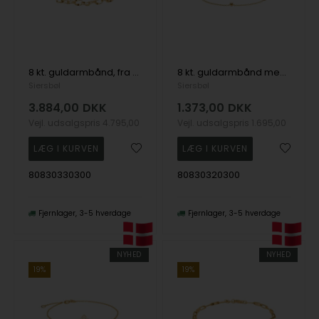
8 kt. guldarmbånd, fra Siersbøl
8 kt. guldarmbånd med kugler, fra Siersbøl
Siersbøl
Siersbøl
3.884,00
DKK
1.373,00
DKK
Vejl. udsalgspris
4.795,00
Vejl. udsalgspris
1.695,00
80830330300
80830320300
Fjernlager
3-5 hverdage
Fjernlager
3-5 hverdage
NYHED
NYHED
19%
19%