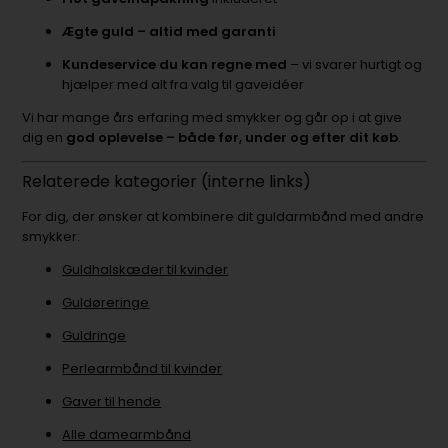
Ægte guld – altid med garanti
Kundeservice du kan regne med
– vi svarer hurtigt og
hjælper med alt fra valg til gaveidéer
Vi har mange års erfaring med smykker og går op i at give
dig en
god oplevelse – både før, under og efter dit køb
.
Relaterede kategorier (interne links)
For dig, der ønsker at kombinere dit guldarmbånd med andre
smykker:
Guldhalskæder til kvinder
Guldøreringe
Guldringe
Perlearmbånd til kvinder
Gaver til hende
Alle damearmbånd