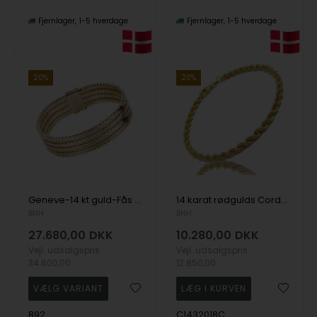
Fjernlager
1-5 hverdage
Fjernlager
1-5 hverdage
20%
20%
Geneve-14 kt guld-Fås i flere bredder og længder
14 karat rødgulds Cordel armbånd, bredde 3,2-længde 18½ cm
BNH
BNH
27.680,00
DKK
10.280,00
DKK
Vejl. udsalgspris
Vejl. udsalgspris
34.600,00
12.850,00
892
C1432018C