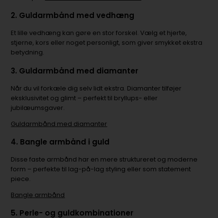
2.
Guldarmbånd med vedhæng
Et lille vedhæng kan gøre en stor forskel. Vælg et hjerte,
stjerne, kors eller noget personligt, som giver smykket ekstra
betydning.
3.
Guldarmbånd med diamanter
Når du vil forkæle dig selv lidt ekstra. Diamanter tilføjer
eksklusivitet og glimt – perfekt til bryllups- eller
jubilæumsgaver.
Guldarmbånd med diamanter
4.
Bangle armbånd i guld
Disse faste armbånd har en mere struktureret og moderne
form – perfekte til lag-på-lag styling eller som statement
piece.
Bangle armbånd
5.
Perle- og guldkombinationer