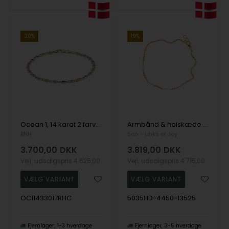
19%
20%
Ocean 1, 14 karat 2 farvet guld armbånd, 3,3 mm - 17-21 cm
Armbånd & halskæde i 14kt guld med Facetterede Hvide Diamanter 16+1cm, fra San - Links of Joy
BNH
San - Links of Joy
3.700,00
DKK
3.819,00
DKK
Vejl. udsalgspris
4.625,00
Vejl. udsalgspris
4.715,00
OC11433017RHC
5035HD-4450-13525
Fjernlager
1-3 hverdage
Fjernlager
3-5 hverdage