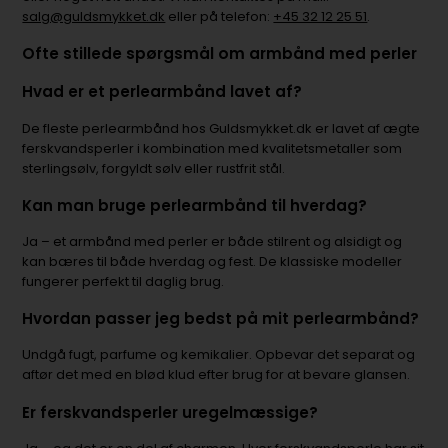
salg@guldsmykket.dk
eller på telefon:
+45 32 12 25 51
.
Ofte stillede spørgsmål om armbånd med perler
Hvad er et perlearmbånd lavet af?
De fleste perlearmbånd hos Guldsmykket.dk er lavet af ægte
ferskvandsperler i kombination med kvalitetsmetaller som
sterlingsølv, forgyldt sølv eller rustfrit stål.
Kan man bruge perlearmbånd til hverdag?
Ja – et armbånd med perler er både stilrent og alsidigt og
kan bæres til både hverdag og fest. De klassiske modeller
fungerer perfekt til daglig brug.
Hvordan passer jeg bedst på mit perlearmbånd?
Undgå fugt, parfume og kemikalier. Opbevar det separat og
aftør det med en blød klud efter brug for at bevare glansen.
Er ferskvandsperler uregelmæssige?