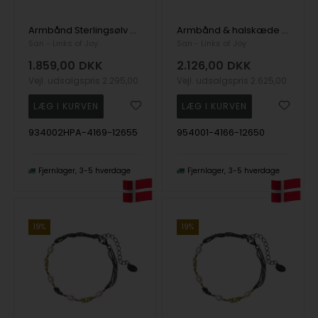
Armbånd Sterlingsølv med 9kt guld og ferskvandsperle 16+4 cm, fra San - Links of Joy
Armbånd & halskæde Steringsølv m.14kt guld & ferskvandsperler 18+4 cm, fra San - Links of Joy
San - Links of Joy
San - Links of Joy
1.859,00
DKK
2.126,00
DKK
Vejl. udsalgspris
2.295,00
Vejl. udsalgspris
2.625,00
934002HPA-4169-12655
954001-4166-12650
Fjernlager
3-5 hverdage
Fjernlager
3-5 hverdage
19%
19%