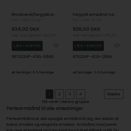
Rhodineret/forgyldt armbånd med Ferskvandsperler 16+4 cm, fra San - Links of Joy
Forgyldt armbånd med Ferskvandsperler 18+4 cm, fra San - Links of Joy
San - Links of Joy
San - Links of Joy
834,00
DKK
936,00
DKK
Vejl. udsalgspris
1.030,00
Vejl. udsalgspris
1.155,00
957022HP-4130-12595
97022HP-4129-12594
Fjernlager
3-5 hverdage
Fjernlager
3-5 hverdage
1
2
3
4
Næste
139
varer i denne gruppe
Perlearmbånd til alle anledninger
Perlearmbånd er det oplagte armbånd til dig, der elsker at
bære smukke og elegante smykker. Armbånd med perler
kan give et klassisk og luksuriøst touch til et stilfuldt outfit. Du