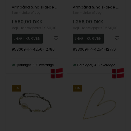
Armbånd & halskæde i sterlingsølv med 14kt guld & ferskvandsperler 18+4 cm, fra San - Links of Joy
Armbånd & halskæde i sterlingsølv med 9kt guld & ferskvandsperler 18+4 cm, fra San - Links of Joy
San - Links of Joy
San - Links of Joy
1.580,00
DKK
1.256,00
DKK
Vejl. udsalgspris
1.950,00
Vejl. udsalgspris
1.550,00
953009HP-4256-12780
933009HP-4254-12776
Fjernlager
3-5 hverdage
Fjernlager
3-5 hverdage
19%
19%