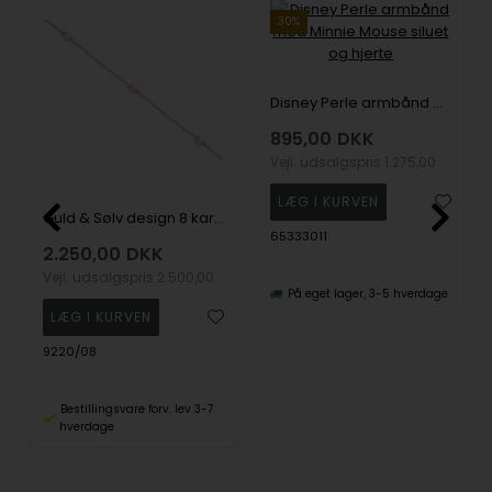
30%
Disney Perle armbånd med Minnie Mouse siluet og hjerte
895,00
DKK
Vejl. udsalgspris
1.275,00
Guld & Sølv design 8 karat guld Armbånd, Perle med blank overflade, længde 19 cm
65333011
2.250,00
DKK
Vejl. udsalgspris
2.500,00
På eget lager, 3-5 hverdage
9220/08
Bestillingsvare forv. lev 3-7
hverdage