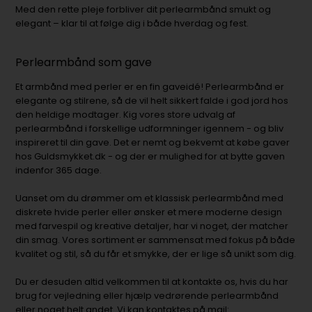
Med den rette pleje forbliver dit perlearmbånd smukt og
elegant – klar til at følge dig i både hverdag og fest.
Perlearmbånd som gave
Et armbånd med perler er en fin gaveidé! Perlearmbånd er
elegante og stilrene, så de vil helt sikkert falde i god jord hos
den heldige modtager. Kig vores store udvalg af
perlearmbånd i forskellige udformninger igennem - og bliv
inspireret til din gave. Det er nemt og bekvemt at købe gaver
hos Guldsmykket.dk - og der er mulighed for at bytte gaven
indenfor 365 dage.
Uanset om du drømmer om et klassisk perlearmbånd med
diskrete hvide perler eller ønsker et mere moderne design
med farvespil og kreative detaljer, har vi noget, der matcher
din smag. Vores sortiment er sammensat med fokus på både
kvalitet og stil, så du får et smykke, der er lige så unikt som dig.
Du er desuden altid velkommen til at kontakte os, hvis du har
brug for vejledning eller hjælp vedrørende perlearmbånd
eller noget helt andet. Vi kan kontaktes på mail: