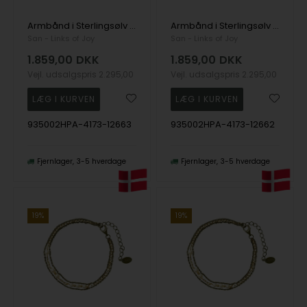
Armbånd i Sterlingsølv m.9kt guld & ferskvandsperler 18+4 cm, fra San - Links of Joy
Armbånd i Sterlingsølv m.9kt guld & ferskvandsperler 16+4 cm, fra San - Links of Joy
San - Links of Joy
San - Links of Joy
1.859,00
DKK
1.859,00
DKK
Vejl. udsalgspris
2.295,00
Vejl. udsalgspris
2.295,00
935002HPA-4173-12663
935002HPA-4173-12662
Fjernlager
3-5 hverdage
Fjernlager
3-5 hverdage
19%
19%