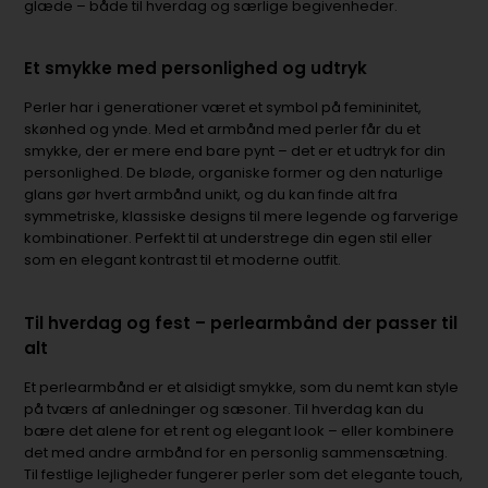
glæde – både til hverdag og særlige begivenheder.
Et smykke med personlighed og udtryk
Perler har i generationer været et symbol på femininitet,
skønhed og ynde. Med et armbånd med perler får du et
smykke, der er mere end bare pynt – det er et udtryk for din
personlighed. De bløde, organiske former og den naturlige
glans gør hvert armbånd unikt, og du kan finde alt fra
symmetriske, klassiske designs til mere legende og farverige
kombinationer. Perfekt til at understrege din egen stil eller
som en elegant kontrast til et moderne outfit.
Til hverdag og fest – perlearmbånd der passer til
alt
Et perlearmbånd er et alsidigt smykke, som du nemt kan style
på tværs af anledninger og sæsoner. Til hverdag kan du
bære det alene for et rent og elegant look – eller kombinere
det med andre armbånd for en personlig sammensætning.
Til festlige lejligheder fungerer perler som det elegante touch,