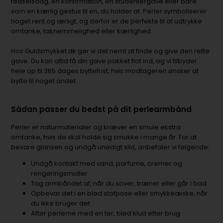
fødselsdag, en konfirmation, en studentergave eller bare
som en kærlig gestus til en, du holder af. Perler symboliserer
noget rent og ærligt, og derfor er de perfekte til at udtrykke
omtanke, taknemmelighed eller kærlighed.
Hos Guldsmykket.dk gør vi det nemt at finde og give den rette
gave. Du kan altid få din gave pakket flot ind, og vi tilbyder
hele op til 365 dages byttefrist, hvis modtageren ønsker at
bytte til noget andet.
Sådan passer du bedst på dit perlearmbånd
Perler er naturmaterialer og kræver en smule ekstra
omtanke, hvis de skal holde sig smukke i mange år. For at
bevare glansen og undgå unødigt slid, anbefaler vi følgende:
Undgå kontakt med vand, parfume, cremer og
rengøringsmidler
Tag armbåndet af, når du sover, træner eller går i bad
Opbevar det i en blød stofpose eller smykkeæske, når
du ikke bruger det
Aftør perlerne med en tør, blød klud efter brug