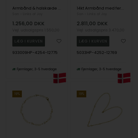
Armbånd & halskæde i sterlingsølv med 9kt guld & ferskvandsperler 16+4 cm, fra San - Links of Joy
14kt Armbånd med ferskvandsperler 18 cm, fra San - Links of Joy
San - Links of Joy
San - Links of Joy
1.256,00
DKK
2.811,00
DKK
Vejl. udsalgspris
1.550,00
Vejl. udsalgspris
3.470,00
933009HP-4254-12775
5033HP-4252-12769
Fjernlager
3-5 hverdage
Fjernlager
3-5 hverdage
19%
19%