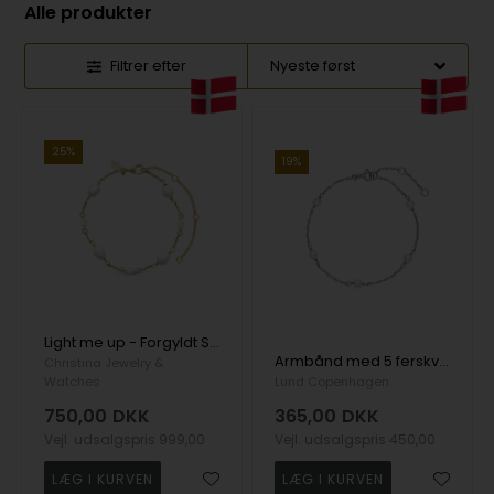
Alle produkter
Filtrer efter
25%
19%
Light me up - Forgyldt Sølvarmbånd , fra Christina Jewelry & Watches
Armbånd med 5 ferskvandsperler 4-4,5mm 16-17,5-19cm sterling sølv
Christina Jewelry &
Watches
Lund Copenhagen
750,00
DKK
365,00
DKK
Vejl. udsalgspris
999,00
Vejl. udsalgspris
450,00