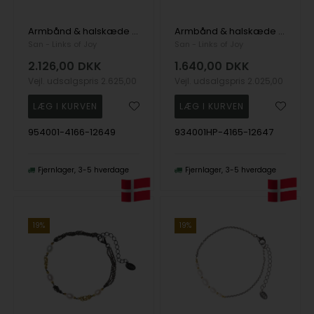
Armbånd & halskæde Steringsølv m.14kt guld & ferskvandsperler 16+1 cm, fra San - Links of Joy
Armbånd & halskæde Sterlingsølv med 9kt guld og ferskvandsperle 18+4 cm, fra San - Links of Joy
San - Links of Joy
San - Links of Joy
2.126,00
DKK
1.640,00
DKK
Vejl. udsalgspris
2.625,00
Vejl. udsalgspris
2.025,00
954001-4166-12649
934001HP-4165-12647
Fjernlager
3-5 hverdage
Fjernlager
3-5 hverdage
19%
19%