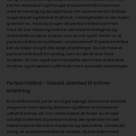
kan for eksempel også bruge et perlearmbånd sammen
med en farverig og spraglet kjole om sommeren for at tilføje
noget enkelt og klassisk til dit look. I virkeligheden er der ingen
grænser for, hvad du bruger dit perlearmbånd sammen
med. Du kan mikse og matche det med forskelligt tøj og
andre flotte smykker præcis som du har lyst til. Derfor er et
perlearmbånd et musthave i smykkeskrinet! Et perlearmbånd
kan du tage i brug til alle slags anledninger. Du kan have et
perlearmbånd på til hverdag, som en del af dine faste
smykker. Du kan også sammensætte dem med andre fede
smykker og et lækkert outfit til de mere specielle anledninger.
Perlearmbånd – klassisk skønhed til enhver
anledning
Et armbånd med perler er noget særligt. Det forener klassisk
elegance med naturlig skønhed og tilfører et sofistikeret
udtryk til enhver stil. Hos Guldsmykket.dk finder du et nøje
udvalgt sortiment af perlearmbånd, der spænder fra det
tidløst enkle til det mere moderne og dekorative. Uanset din
smag, er et perlearmbånd et smykke, du kan bære med