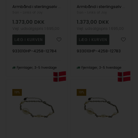
Armbånd i sterlingsølv med 9kt guld & ferskvandsperler 18+4 cm, fra San - Links of Joy
Armbånd i sterlingsølv med 9kt guld & ferskvandsperler 16+4 cm, fra San - Links of Joy
San - Links of Joy
San - Links of Joy
1.373,00
DKK
1.373,00
DKK
Vejl. udsalgspris
1.695,00
Vejl. udsalgspris
1.695,00
933010HP-4258-12784
933010HP-4258-12783
Fjernlager
3-5 hverdage
Fjernlager
3-5 hverdage
19%
19%