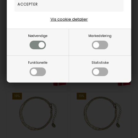
Armbånd i Sterlingsølv m.14kt guld & ferskvandsperler 18+4 cm, fra San - Links of Joy
Armbånd i Sterlingsølv m.14kt guld & ferskvandsperler 16+4 cm, fra San - Links of Joy
San - Links of Joy
San - Links of Joy
Vis cookie detaljer
2.345,00
DKK
2.345,00
DKK
Vejl. udsalgspris
2.895,00
Vejl. udsalgspris
2.895,00
Nødvendige
Markedsføring
955002HPA-4175-12666
955002HPA-4175-12665
Funktionelle
Statistiske
Fjernlager
3-5 hverdage
Fjernlager
3-5 hverdage
19%
19%