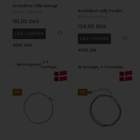
Armbånd i stål, belagt med 14 K guld, fra Blicher Fuglsang
Armbånd i stål, fra Blicher Fuglsang
Blicher Fuglsang
Blicher Fuglsang
161,00
DKK
134,00
DKK
4055 29G
4055 29R
3-5
Bestillingsvare
hverdage
Fjernlager
3-5 hverdage
19%
19%