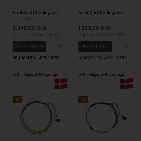
Armbånd i Sterlingsølv m.14kt guld & ferskvandsperler 16+4 cm, fra San - Links of Joy
Armbånd Sterlingsølv med 9kt guld og ferskvandsperle 18+4 cm, fra San - Links of Joy
San - Links of Joy
San - Links of Joy
2.345,00
DKK
1.859,00
DKK
Vejl. udsalgspris
2.895,00
Vejl. udsalgspris
2.295,00
954002HPA-4171-12659
934002HPA-4169-12656
Fjernlager
3-5 hverdage
Fjernlager
3-5 hverdage
19%
19%