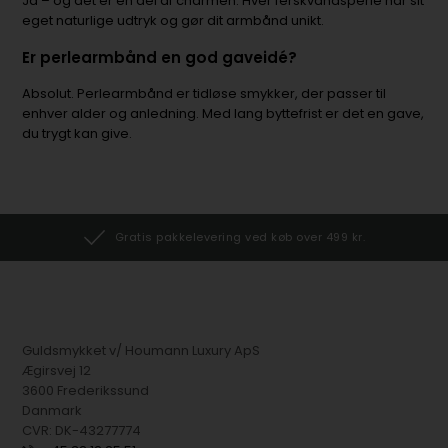
Ja – og det er en del af charmen. Hver ferskvandsperle har sit
eget naturlige udtryk og gør dit armbånd unikt.
Er perlearmbånd en god gaveidé?
Absolut. Perlearmbånd er tidløse smykker, der passer til
enhver alder og anledning. Med lang byttefrist er det en gave,
du trygt kan give.
Gratis pakkelevering ved køb over 499 kr.
Guldsmykket v/ Houmann Luxury ApS
Ægirsvej 12
3600 Frederikssund
Danmark
CVR: DK-43277774