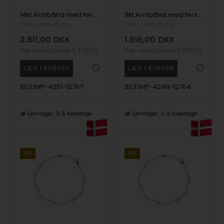
14kt Armbånd med ferskvandsperler 18 cm, fra San - Links of Joy
9kt Armbånd med ferskvandsperler 18 cm, fra San - Links of Joy
San - Links of Joy
San - Links of Joy
2.811,00
DKK
1.916,00
DKK
Vejl. udsalgspris
3.470,00
Vejl. udsalgspris
2.365,00
5033HP-4251-12767
3033HP-4249-12764
Fjernlager
3-5 hverdage
Fjernlager
3-5 hverdage
19%
19%