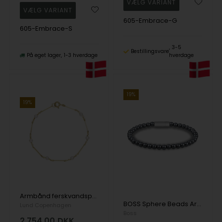
605-Embrace-G
605-Embrace-S
3-5
Bestillingsvare
På eget lager
1-3 hverdage
hverdage
19%
19%
Armbånd ferskvandsperle., 8 karat
BOSS Sphere Beads Armbånd, 19 cm
Lund Copenhagen
Boss
2.754,00
DKK