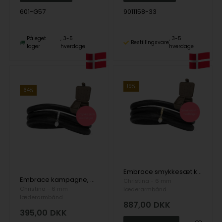
601-G57
9011158-33
På eget
3-5
3-5
Bestillingsvare
lager
hverdage
hverdage
19%
64%
Embrace smykkesæt kampagne fra Christina, armbånd, forgyldt perle charm & smykkeskrin
Embrace kampagne, Classic læderarmbånd 6 mm med perle charm i sølv & smykkeskrin
Christina - 6 mm
Christina - 6 mm
læderarmbånd
læderarmbånd
887,00
DKK
395,00
DKK