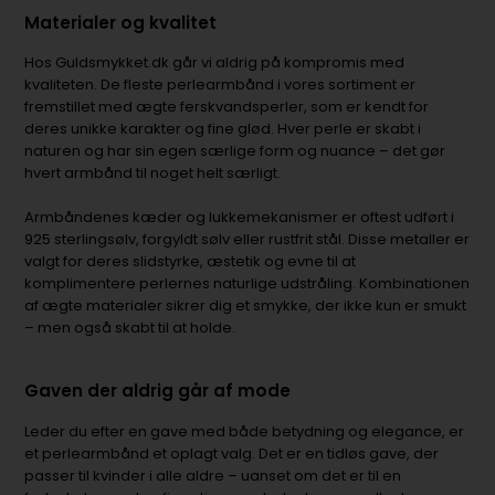
Materialer og kvalitet
Hos Guldsmykket.dk går vi aldrig på kompromis med
kvaliteten. De fleste perlearmbånd i vores sortiment er
fremstillet med ægte ferskvandsperler, som er kendt for
deres unikke karakter og fine glød. Hver perle er skabt i
naturen og har sin egen særlige form og nuance – det gør
hvert armbånd til noget helt særligt.
Armbåndenes kæder og lukkemekanismer er oftest udført i
925 sterlingsølv, forgyldt sølv eller rustfrit stål. Disse metaller er
valgt for deres slidstyrke, æstetik og evne til at
komplimentere perlernes naturlige udstråling. Kombinationen
af ægte materialer sikrer dig et smykke, der ikke kun er smukt
– men også skabt til at holde.
Gaven der aldrig går af mode
Leder du efter en gave med både betydning og elegance, er
et perlearmbånd et oplagt valg. Det er en tidløs gave, der
passer til kvinder i alle aldre – uanset om det er til en