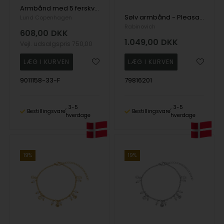
Armbånd med 5 ferskvands perler 4-4,5mm 16-17,5-19cm forgyldt sølv
Sølv armbånd - Pleasant Pearl
Lund Copenhagen
Rabinovich
608,00
DKK
1.049,00
DKK
Vejl. udsalgspris
750,00
9011158-33-F
79816201
3-5
3-5
Bestillingsvare
Bestillingsvare
hverdage
hverdage
19%
19%