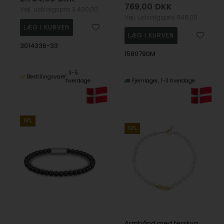
769,00
DKK
Vejl. udsalgspris
3.400,00
Vejl. udsalgspris
949,00
3014336-33
1580790M
3-5
Bestillingsvare
hverdage
Fjernlager
1-3 hverdage
19%
19%
Armbånd med ferskvands perler og blomsterkrans + zirkonia 8 karat