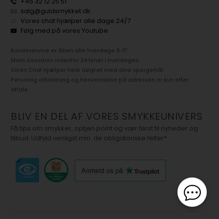
+45 32 12 25 51
salg@guldsmykket.dk
Vores chat hjælper alle dage 24/7
Følg med på vores Youtube
Kundeservice er åben alle hverdage 9-17.
Mails besvares indenfor 24 timer i hverdagen.
Vores Chat hjælper hele døgnet med dine spørgsmål.
Personlig afhentning og henvendelse på adressen er kun efter
aftale.
BLIV EN DEL AF VORES SMYKKEUNIVERS
Få tips om smykker, optjen point og vær først til nyheder og
tilbud. Udfyld venligst min. de obligatoriske felter*