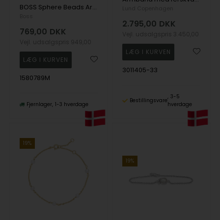
BOSS Sphere Beads Armbånd, 19 cm
Lund Copenhagen
Boss
2.795,00
DKK
769,00
DKK
Vejl. udsalgspris
3.450,00
Vejl. udsalgspris
949,00
3011405-33
1580789M
3-5
Bestillingsvare
Fjernlager
1-3 hverdage
hverdage
19%
19%