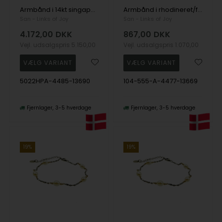
Armbånd i 14kt singapore kæde med ferskvandsperler 16+1cm, fra San - Links of Joy
Armbånd i rhodineret/forgyldt sterlingsølv med ferskvandsperler 16+4cm, fra San - Links of Joy
San - Links of Joy
San - Links of Joy
4.172,00
DKK
867,00
DKK
Vejl. udsalgspris
5.150,00
Vejl. udsalgspris
1.070,00
5022HPA-4485-13690
104-555-A-4477-13669
Fjernlager
3-5 hverdage
Fjernlager
3-5 hverdage
19%
19%