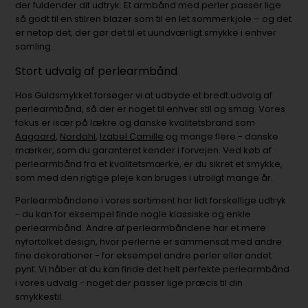
der fuldender dit udtryk. Et armbånd med perler passer lige
så godt til en stilren blazer som til en let sommerkjole – og det
er netop det, der gør det til et uundværligt smykke i enhver
samling.
Stort udvalg af perlearmbånd
Hos Guldsmykket forsøger vi at udbyde et bredt udvalg af
perlearmbånd, så der er noget til enhver stil og smag. Vores
fokus er især på lækre og danske kvalitetsbrand som
Aagaard
,
Nordahl
,
Izabel Camille
og mange flere - danske
mærker, som du garanteret kender i forvejen. Ved køb af
perlearmbånd fra et kvalitetsmærke, er du sikret et smykke,
som med den rigtige pleje kan bruges i utroligt mange år.
Perlearmbåndene i vores sortiment har lidt forskellige udtryk
- du kan for eksempel finde nogle klassiske og enkle
perlearmbånd. Andre af perlearmbåndene har et mere
nyfortolket design, hvor perlerne er sammensat med andre
fine dekorationer - for eksempel andre perler eller andet
pynt. Vi håber at du kan finde det helt perfekte perlearmbånd
i vores udvalg - noget der passer lige præcis til din
smykkestil.