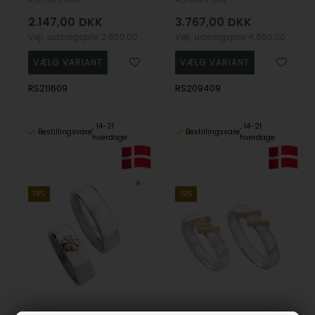
Randers Sølv
Randers Sølv
2.147,00
DKK
3.767,00
DKK
Vejl. udsalgspris
2.650,00
Vejl. udsalgspris
4.650,00
RS211609
RS209409
14-21
14-21
Bestillingsvare
Bestillingsvare
hverdage
hverdage
19%
19%