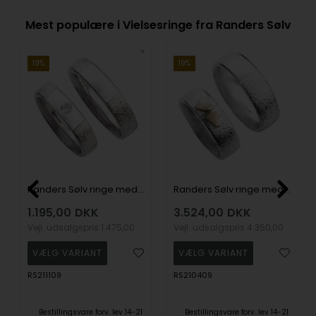
Mest populære i Vielsesringe fra Randers Sølv
19%
19%
Randers Sølv ringe med zirkonia og to flotte overflader, 5,5 mm
Randers Sølv ringe med 14 karat guld hjerter og to lækre overflader
1.195,00
DKK
3.524,00
DKK
Vejl. udsalgspris
1.475,00
Vejl. udsalgspris
4.350,00
RS211109
RS210409
Bestillingsvare forv. lev 14-21
Bestillingsvare forv. lev 14-21