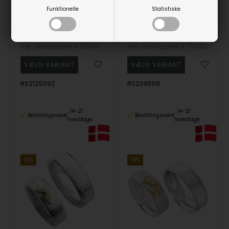
Randers Sølv ringe med 14 karat guld hjerter, zirkonia og to lækre overflader, 5,5 mm
Randers Sølv ringe med 14 karat guld hjerter, 7,0 mm
Funktionelle
Statistiske
Randers Sølv
Randers Sølv
3.362,00
DKK
7.047,00
DKK
Vejl. udsalgspris
4.150,00
Vejl. udsalgspris
8.700,00
RS212509Z
RS209509
14-21
14-21
Bestillingsvare
Bestillingsvare
hverdage
hverdage
19%
19%