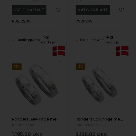
RS212209
RS211209
14-21
14-21
Bestillingsvare
Bestillingsvare
hverdage
hverdage
19%
19%
Randers Sølv ringe med zirkonia og to flotte overflader, 5,5 mm
Randers Sølv ringe med zirkonia og to flotte overflader, 4,5 mm
Randers Sølv
Randers Sølv
1.195,00
DKK
2.126,00
DKK