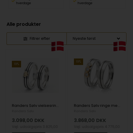
hverdage
hverdage
Alle produkter
Filtrer efter
19%
19%
Randers Sølv vielsesringe med skråt mønster og hjerte – 5,0 mm
Randers Sølv ringe med zirkonia og flot blank overflader med sort rille
Randers Sølv
Randers Sølv
3.098,00
DKK
3.868,00
DKK
Vejl. udsalgspris
3.825,00
Vejl. udsalgspris
4.775,00