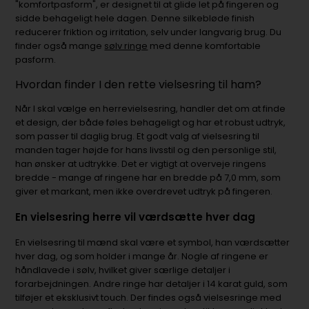
"komfortpasform", er designet til at glide let på fingeren og
sidde behageligt hele dagen. Denne silkebløde finish
reducerer friktion og irritation, selv under langvarig brug. Du
finder også mange
sølv ringe
med denne komfortable
pasform.
Hvordan finder I den rette vielsesring til ham?
Når I skal vælge en herrevielsesring, handler det om at finde
et design, der både føles behageligt og har et robust udtryk,
som passer til daglig brug. Et godt valg af vielsesring til
manden tager højde for hans livsstil og den personlige stil,
han ønsker at udtrykke. Det er vigtigt at overveje ringens
bredde - mange af ringene har en bredde på 7,0 mm, som
giver et markant, men ikke overdrevet udtryk på fingeren.
En vielsesring herre vil værdsætte hver dag
En vielsesring til mænd skal være et symbol, han værdsætter
hver dag, og som holder i mange år. Nogle af ringene er
håndlavede i sølv, hvilket giver særlige detaljer i
forarbejdningen. Andre ringe har detaljer i 14 karat guld, som
tilføjer et eksklusivt touch. Der findes også vielsesringe med