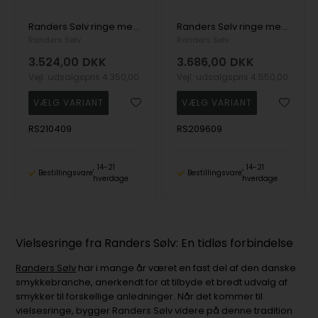
Randers Sølv ringe med 14 karat guld hjerter og to lækre overflader
Randers Sølv ringe med 14 karat guld hjerter og blinkende zirkonia, 7,0 mm
Randers Sølv
Randers Sølv
3.524,00
DKK
3.686,00
DKK
Vejl. udsalgspris
4.350,00
Vejl. udsalgspris
4.550,00
RS210409
RS209609
14-21
14-21
Bestillingsvare
Bestillingsvare
hverdage
hverdage
Vielsesringe fra Randers Sølv: En tidløs forbindelse
Randers Sølv
har i mange år været en fast del af den danske
smykkebranche, anerkendt for at tilbyde et bredt udvalg af
smykker til forskellige anledninger. Når det kommer til
vielsesringe, bygger Randers Sølv videre på denne tradition