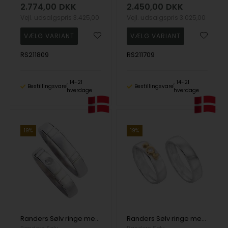
2.774,00
DKK
2.450,00
DKK
Vejl. udsalgspris
3.425,00
Vejl. udsalgspris
3.025,00
RS211809
RS211709
14-21
14-21
Bestillingsvare
Bestillingsvare
hverdage
hverdage
19%
19%
Randers Sølv ringe med zirkonia og flot blank overflader med riller, 4,5 mm
Randers Sølv ringe med 14 karat guld hjerter, zirkonia og flot blank overflader, 5,5 mm