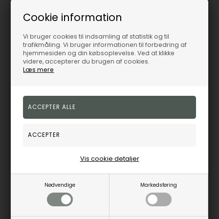
Randers Sølv ringe med 14 karat guld hjerteblomst med zirkonia og flot blank overflader, 7,0 mm
Randers Sølv ringe med 14 karat guld detaljer, zirkonia og flot blank overflader
Randers Sølv
Randers Sølv
Cookie information
3.686,00
DKK
3.762,00
DKK
Vejl. udsalgspris
4.550,00
Vejl. udsalgspris
4.645,00
Vi bruger cookies til indsamling af statistik og til
trafikmåling. Vi bruger informationen til forbedring af
hjemmesiden og din købsoplevelse. Ved at klikke
videre, accepterer du brugen af cookies.
Læs mere
RS212709
RS209309
14-21
14-21
Bestillingsvare
Bestillingsvare
hverdage
hverdage
19%
19%
Vis cookie detaljer
Nødvendige
Markedsføring