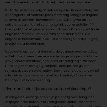
ved at forene klassisk håndværk med moderne ønsker.
Du finder et stort udvalg af vielsesringe fra Randers Sølv, der
er designet til at markere jeres store dag. Mange af ringene
er lavet af sølv som hovedmateriale, hvilket giver en flot
sølvglans, og en del af sortimentet inkluderer detaljer i 14
karat guld, hvilket giver et eksklusivt touch. Du kan også finde
ringe med zirkonia-sten, der tilføjer en smuk glans. Alle
ringene er håndlavede, hvilket sikrer særlige detaljer og høj
kvalitet i forarbejdningen.
Udvalget spænder fra klassiske vielsesringe med en tidløs,
enkel form til mere specielle vielsesringe. Nogle ringe har en
grov, hamret overflade, som giver et særligt og rustikt look.
Flere ringe har særlige guldhjerte-detaljer, der giver et
romantisk og personligt udtryk. Den indvendige afrunding på
alle vielsesringe sikrer en silkeblød komfort, så ringen er
behagelig at bære hver dag.
Hvordan finder I jeres personlige vielsesringe?
At vælge vielsesringe er en dyb personlig beslutning, der
afspejler jeres individuelle kærlighedshistorie. Det handler
om at finde et symbol, der ikke kun er smukt, men også bærer