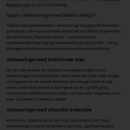
Randers Sølv
for et bredt udvalg.
Søger I vielsesringe med tidløst design?
Tidløse designelementer i vielsesringe bygger på klassiske
principper, der har overlevet skiftende modetrends gennem
generationer. Disse elementer - som rene linjer,
kvalitetsmaterialer og gennemtænkte proportioner - sikrer,
at ringene forbliver relevante og smukke uanset årstal.
Vielsesringe med indfattede sten
For jer, der ønsker en diskret, men elegant glans, kan
vielsesringe med indfattede sten være det rette valg. Nogle
af ringene har en enkelt diamant, der fanger lyset smukt,
mens andre har zirkonia, som giver en fin og klar gnist.
Stenene er indfattet på en måde, der bevarer ringenes rene
linjer og tilføjer et klassisk udtryk.
Vielsesringe med afrundet inderside
Komfort er afgørende for en ring, I skal bære hver dag.
Vielsesringe med en afrundet inderside, også kendt som