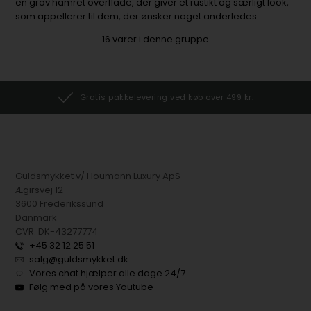
en grov hamret overflade, der giver et rustikt og særligt look,
som appellerer til dem, der ønsker noget anderledes.
16
varer i denne gruppe
Gratis pakkelevering ved køb over 499 kr.
Guldsmykket v/ Houmann Luxury ApS
Ægirsvej 12
3600 Frederikssund
Danmark
CVR: DK-43277774
+45 32 12 25 51
salg@guldsmykket.dk
Vores chat hjælper alle dage 24/7
Følg med på vores Youtube