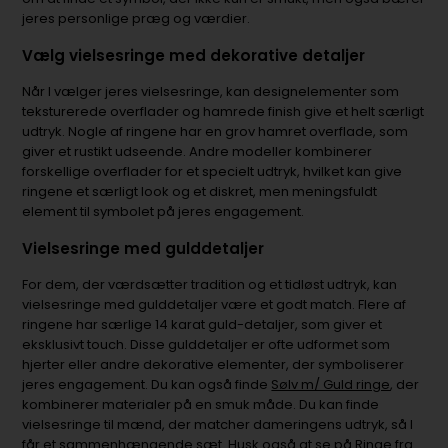
jeres personlige præg og værdier.
Vælg vielsesringe med dekorative detaljer
Når I vælger jeres vielsesringe, kan designelementer som
teksturerede overflader og hamrede finish give et helt særligt
udtryk. Nogle af ringene har en grov hamret overflade, som
giver et rustikt udseende. Andre modeller kombinerer
forskellige overflader for et specielt udtryk, hvilket kan give
ringene et særligt look og et diskret, men meningsfuldt
element til symbolet på jeres engagement.
Vielsesringe med gulddetaljer
For dem, der værdsætter tradition og et tidløst udtryk, kan
vielsesringe med gulddetaljer være et godt match. Flere af
ringene har særlige 14 karat guld-detaljer, som giver et
eksklusivt touch. Disse gulddetaljer er ofte udformet som
hjerter eller andre dekorative elementer, der symboliserer
jeres engagement. Du kan også finde
Sølv m/ Guld ringe
, der
kombinerer materialer på en smuk måde. Du kan finde
vielsesringe til mænd, der matcher dameringens udtryk, så I
får et sammenhængende sæt. Husk også at se på
Ringe fra