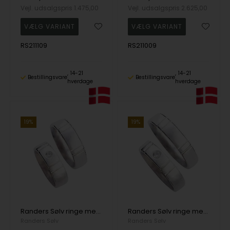
Vejl. udsalgspris
1.475,00
Vejl. udsalgspris
2.625,00
RS211109
RS211009
14-21
14-21
Bestillingsvare
Bestillingsvare
hverdage
hverdage
19%
19%
Randers Sølv ringe med zirkonia og flot blank overflader med riller, 7,0 mm
Randers Sølv ringe med zirkonia og flot blank overflader med riller, 5,5 mm
Randers Sølv
Randers Sølv