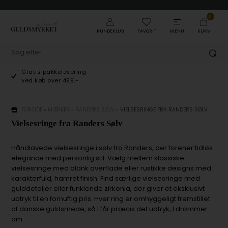
0
KUNDEKLUB
FAVORIT
MENU
KURV
Gratis pakkelevering
ved køb over 499,-
FORSIDE
»
MÆRKER
»
RANDERS SØLV
»
VIELSESRINGE FRA RANDERS SØLV
Vielsesringe fra Randers Sølv
Håndlavede vielsesringe i sølv fra Randers, der forener tidløs
elegance med personlig stil. Vælg mellem klassiske
vielsesringe med blank overflade eller rustikke designs med
karakterfuld, hamret finish. Find særlige vielsesringe med
gulddetaljer eller funklende zirkonia, der giver et eksklusivt
udtryk til en fornuftig pris. Hver ring er omhyggeligt fremstillet
af danske guldsmede, så I får præcis det udtryk, I drømmer
om.