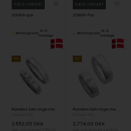
213409-par
213809-Par
14-21
14-21
Bestillingsvare
Bestillingsvare
hverdage
hverdage
19%
19%
Randers Sølv ringe med zirkonia og flot blank overflade, 4,5 mm
Randers Sølv ringe med zirkonia og to flotte overflader, 7,0 mm
Randers Sølv
Randers Sølv
2.552,00
DKK
2.774,00
DKK
Vejl. udsalgspris
3.150,00
Vejl. udsalgspris
3.425,00