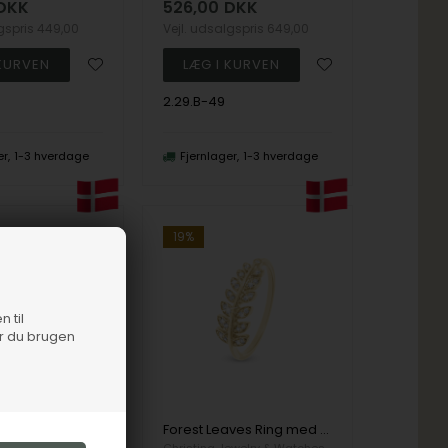
DKK
526,00
DKK
lgspris
449,00
Vejl. udsalgspris
649,00
2.29.B-49
er
1-3 hverdage
Fjernlager
1-3 hverdage
19%
n til
er du brugen
Rainbow Ring med multifarvet zirkonia i 925 forgyldt sølv str 49
Forest Leaves Ring med zirkonia blade i 925 forgyldt sølv str 49