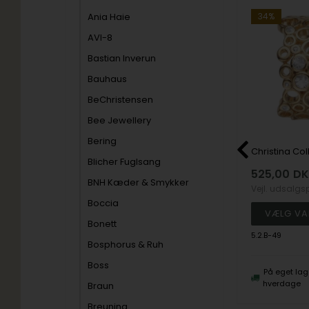
Ania Haie
19%
34%
AVI-8
Bastian Inverun
Bauhaus
BeChristensen
Bee Jewellery
Bering
Christina Collect 925 sterling sølv Love Energy Smuk skulptur-agtig med masser funklende topaz, model 5.1.A-49
Christina Collect forgyldt 925 sterling sølv Thrown bred åben ring med 4 glitrende topaser, model 3.18.B-49
Blicher Fuglsang
566,00
DKK
525,00
DK
BNH Kæder & Smykker
599,00
Vejl. udsalgspris
699,00
Vejl. udsalgs
Boccia
Bonett
3.18.B-49
5.2.B-49
Bosphorus & Ruh
Boss
5 hverdage
Fjernlager, 3-5 hverdage
På eget lag
hverdage
Braun
Breuning