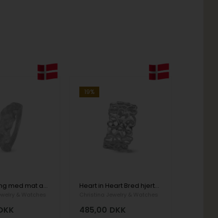
19%
Antique Ring med mat antik overflade i 925 stering sølv str 49
Heart in Heart Bred hjertering i 925 sterling sølv str 49
ewelry & Watches
Christina Jewelry & Watches
DKK
485,00
DKK