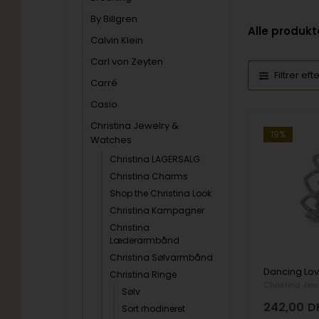
By Billgren
Alle produkt
Calvin Klein
Carl von Zeyten
Filtrer eft
Carré
Casio
Christina Jewelry &
19%
Watches
Christina LAGERSALG
Christina Charms
Shop the Christina Look
Christina Kampagner
Christina
Læderarmbånd
Christina Sølvarmbånd
Christina Ringe
Christina Jew
Sølv
242,00
D
Sort rhodineret