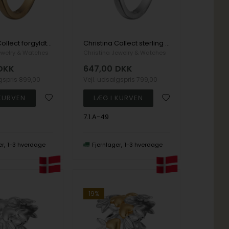
Christina Collect forgyldt sterling sølv Word Goals Smuk ring med cirkel besat med 17 forskellige ægte sten, ring str 49
Christina Collect sterling sølv Word Goals Smuk ring med cirkel besat med 17 forskellige ægte sten, ring str 49
ewelry & Watches
Christina Jewelry & Watches
DKK
647,00
DKK
lgspris
899,00
Vejl. udsalgspris
799,00
7.1.A-49
er
1-3 hverdage
Fjernlager
1-3 hverdage
19%