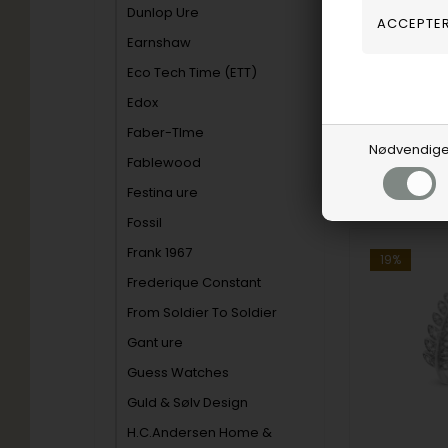
Christina Jew
Dunlop Ure
323,00
D
Earnshaw
Vejl. udsalg
Eco Tech Time (ETT)
Edox
2.29.A-49
Faber-TIme
Nødvendig
Fablewood
Fjernlager
Festina ure
Fossil
Frank 1967
19%
Frederique Constant
From Soldier To Soldier
Gant ure
Guess Watches
Guld & Sølv Design
H.C.Andersen Home &