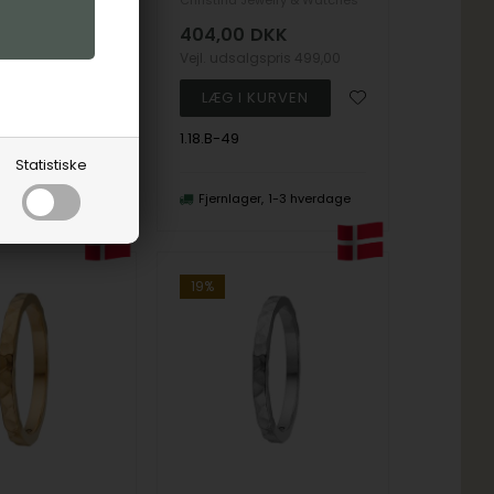
ewelry & Watches
Christina Jewelry & Watches
DKK
404,00
DKK
lgspris
499,00
Vejl. udsalgspris
499,00
1.18.B-49
Statistiske
er
1-3 hverdage
Fjernlager
1-3 hverdage
19%