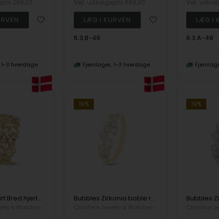
spris
299,00
Vejl. udsalgspris
899,00
Vejl. udsa
6.3.B-49
6.3.A-49
1-3 hverdage
Fjernlager
1-3 hverdage
Fjernlag
19%
19%
Heart in Heart Bred hjertering i 925 Forgyldt sølv str 49
Bubbles Zirkonia boble ring i 925 forgyldt sølv str 49
elry & Watches
Christina Jewelry & Watches
Christina J