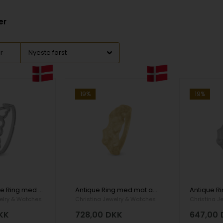
er
er
19%
19%
Dancing Love Ring med hjerter i 925 sterling sølv str 49
Antique Ring med mat antik overflade i 925 forgyldt sølv str 49
elry & Watches
Christina Jewelry & Watches
Christina J
KK
728,00
DKK
647,00