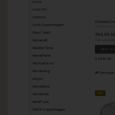
Lorus
Louis XVI
Luminox
Lund Copenhagen
Christina Jew
Marc' Harit
364,00
D
Vejl. udsalg
Maserati
Master Time
MerlePerle
2.24.B-49
Michael Kors
Mockberg
Fjernlager
Mojoo
Mondaine
19%
Morelund
MVMT ure
NAVA Copenhagen