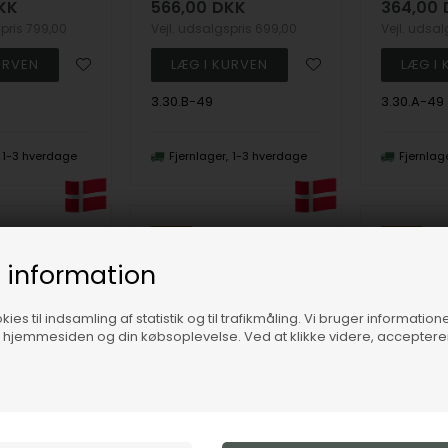
KK
566,00
DKK
364,00
spris
799,00
Vejl. udsalgspris
699,00
Vejl. udsa
3.30.B-49
3.30.A-49
1-3 hverdage
Fjernlager
1-3 hverdage
Fjernlag
19%
19%
 information
ies til indsamling af statistik og til trafikmåling. Vi bruger informatione
f hjemmesiden og din købsoplevelse. Ved at klikke videre, accepter
Colourful Leaves Ring med blade med grønne og hvide zirkonia i 925 sterling sølv str 49
Rainbow Ring med multifarvet zirkonia i 925 sterling sølv str 49