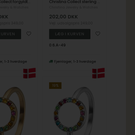
Christina Collect forgyldt sterling sølv Experience Smuk og enkel ring med banket overflade, som giver den et flot spil, ring str 49
Christina Collect sterling sølv Experience Smuk og enkel ring med banket overflade, som giver den et flot spil, ring str 49
ewelry & Watches
Christina Jewelry & Watches
DKK
202,00
DKK
lgspris
349,00
Vejl. udsalgspris
249,00
0.6.A-49
er
1-3 hverdage
Fjernlager
1-3 hverdage
19%