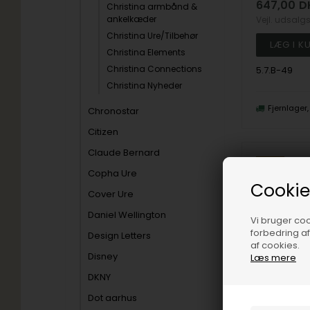
647,00
D
Christina armbånd &
ankelkæder
Vejl. udsalg
Christina Ure/Tilbehør
Christina Elements
Christina Connections
5.7.B-49
Christina Nyheder
Fjernlager
Chronostar
Citizen
Claude Bernard
19%
Copha Ure
Cookie
Cover Ure
Daniel Wellington
Vi bruger cook
forbedring a
Design Letters
af cookies.
Disney
Læs mere
DKNY
Dot aarhus