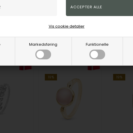
elry & Watches
Christina Jewelry & Watches
Christina J
KK
323,00
DKK
404,00
spris
399,00
Vejl. udsalgspris
399,00
Vejl. udsa
Vis cookie detaljer
2.28.A-49
2.28.B-49
e
Markedsføring
Funktionelle
1-3 hverdage
Fjernlager
1-3 hverdage
Fjernlag
19%
19%