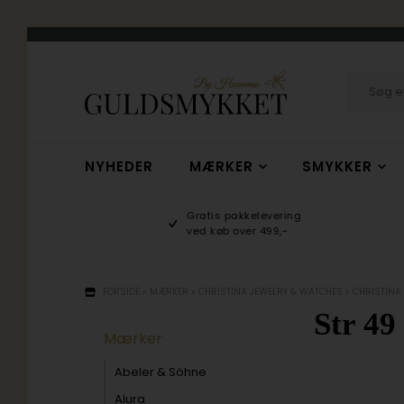
NYHEDER
MÆRKER
SMYKKER
hop
Gratis pakkelevering
/10
ved køb over 499,-
FORSIDE
»
MÆRKER
»
CHRISTINA JEWELRY & WATCHES
»
CHRISTINA
Str 49
Mærker
Abeler & Söhne
Alura