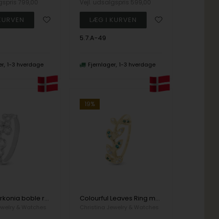
lgspris
799,00
Vejl. udsalgspris
599,00
5.7.A-49
er
1-3 hverdage
Fjernlager
1-3 hverdage
19%
Bubbles Zirkonia boble ring i 925 sterling sølv str 49
Colourful Leaves Ring med blade med grønne og hvide zirkonia i 925 forgyldt sølv str 49
ewelry & Watches
Christina Jewelry & Watches