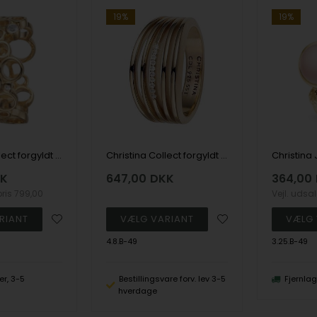
19%
19%
Christina Collect forgyldt Cocktail Smuk skulptur-agtig med 8 funklende topaz, model 5.2.B-49
Christina Collect forgyldt Open Energy Smuk bred ring besat med 10 glitrende hvide topaz på midten, model 4.8.B-49
K
647,00
DKK
364,00
pris
799,00
Vejl. udsa
4.8.B-49
3.25.B-49
er, 3-5
Bestillingsvare forv. lev 3-5
Fjernla
hverdage