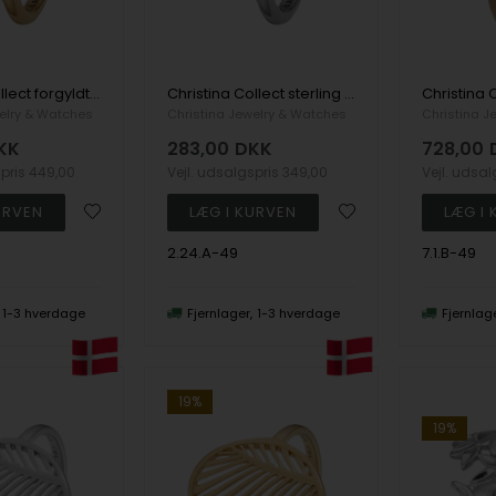
Christina Collect forgyldt sterling sølv Panzer Smuk ring med lukket cirkel med banket overflade, ring str 49
Christina Collect sterling sølv Panzer Smuk ring med lukket cirkel med banket overflade, ring str 49
elry & Watches
Christina Jewelry & Watches
Christina J
KK
283,00
DKK
728,00
spris
449,00
Vejl. udsalgspris
349,00
Vejl. udsa
2.24.A-49
7.1.B-49
1-3 hverdage
Fjernlager
1-3 hverdage
Fjernlag
19%
19%