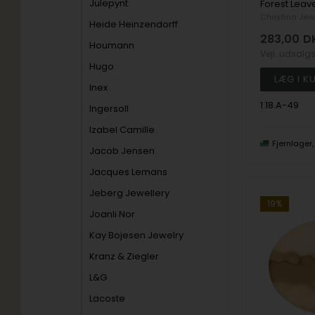
Julepynt
Christina Jew
Heide Heinzendorff
283,00
D
Houmann
Vejl. udsalg
Hugo
Inex
1.18.A-49
Ingersoll
Izabel Camille
Fjernlager
Jacob Jensen
Jacques Lemans
Jeberg Jewellery
19%
Joanli Nor
Kay Bojesen Jewelry
Kranz & Ziegler
L&G
Lacoste