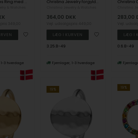
Forest Leaves Ring med zirkonia blade i 925 sterling sølv str 49
Christina Jewelry forgyldt sterling sølv Pink Chaclecodony Ring med ægte pink chalcedon forgyldt sterling sølv str 49
elry & Watches
Christina Jewelry & Watches
Christina J
KK
364,00
DKK
283,00
spris
349,00
Vejl. udsalgspris
449,00
Vejl. udsa
3.25.B-49
0.6.B-49
1-3 hverdage
Fjernlager
1-3 hverdage
Fjernlag
19%
19%