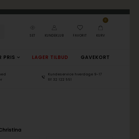
0
SET
KUNDEKLUB
FAVORIT
KURV
R PRIS
LAGER TILBUD
GAVEKORT
Kundeservice hverdage 9-17
100 d
tlf 32 122 551
365 d
Christina