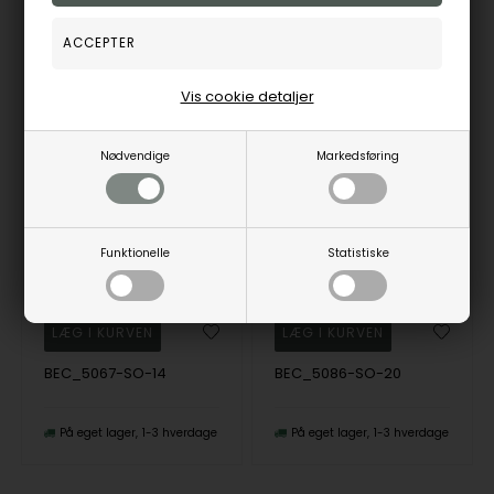
25%
35%
Vis cookie detaljer
Nødvendige
Markedsføring
BeChristensen ASTRID Håndflettet Samer Armbånd i sort, 14 cm (barn)
BeChristensen Elvira Håndflettet Samer Armbånd i sort, 20 cm, anden sortering
BeChristensen
BeChristensen
Funktionelle
Statistiske
370,00
DKK
552,50
DKK
Vejl. udsalgspris
495,00
Vejl. udsalgspris
850,00
BEC_5067-SO-14
BEC_5086-SO-20
På eget lager
1-3 hverdage
På eget lager
1-3 hverdage