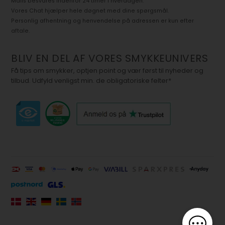
Mails besvares indenfor 24 timer i hverdagen.
Vores Chat hjælper hele døgnet med dine spørgsmål.
Personlig afhentning og henvendelse på adressen er kun efter
aftale.
BLIV EN DEL AF VORES SMYKKEUNIVERS
Få tips om smykker, optjen point og vær først til nyheder og
tilbud. Udfyld venligst min. de obligatoriske felter*