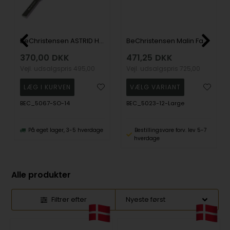
BeChristensen ASTRID Håndflettet Samer Armbånd i sort, 14 cm (barn)
BeChristensen Malin Facet GP Black tin/sterling sølv armbånd , model BEC_5023-12
370,00
DKK
471,25
DKK
Vejl. udsalgspris
495,00
Vejl. udsalgspris
725,00
BEC_5067-SO-14
BEC_5023-12-Large
På eget lager, 3-5 hverdage
Bestillingsvare forv. lev 5-7
hverdage
Alle produkter
Filtrer efter