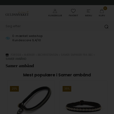
0
KUNDEKLUB
FAVORIT
MENU
KURV
Gratis pakkelevering
ved køb over 499,-
FORSIDE
»
MÆRKER
»
BECHRISTENSEN
»
SAMER SMYKKER FRA BEC
»
SAMER AMBÅND
Samer ambånd
Mest populære i Samer ambånd
25%
35%