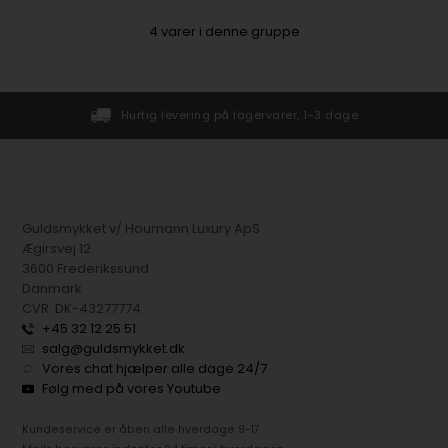
4
varer i denne gruppe
ervarer, 1-3 dage
Gratis pakkelevering ved køb o
Guldsmykket v/ Houmann Luxury ApS
Ægirsvej 12
3600 Frederikssund
Danmark
CVR: DK-43277774
+45 32 12 25 51
salg@guldsmykket.dk
Vores chat hjælper alle dage 24/7
Følg med på vores Youtube
Kundeservice er åben alle hverdage 9-17.